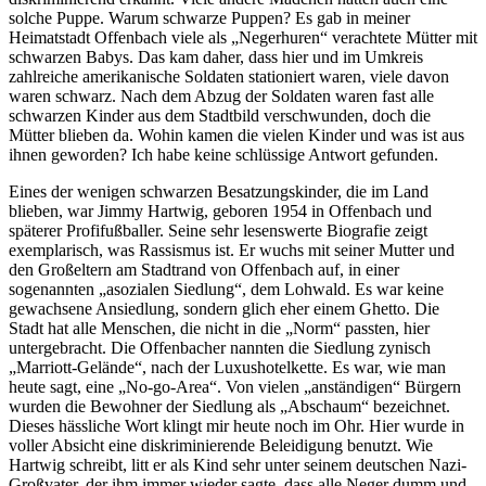
solche Puppe. Warum schwarze Puppen? Es gab in meiner
Heimatstadt Offenbach viele als
Negerhuren
verachtete Mütter mit
schwarzen Babys. Das kam daher, dass hier und im Umkreis
zahlreiche amerikanische Soldaten stationiert waren, viele davon
waren schwarz. Nach dem Abzug der Soldaten waren fast alle
schwarzen Kinder aus dem Stadtbild verschwunden, doch die
Mütter blieben da. Wohin kamen die vielen Kinder und was ist aus
ihnen geworden? Ich habe keine schlüssige Antwort gefunden.
Eines der wenigen schwarzen Besatzungskinder, die im Land
blieben, war Jimmy Hartwig, geboren 1954 in Offenbach und
späterer Profifußballer. Seine sehr lesenswerte Biografie zeigt
exemplarisch, was Rassismus ist. Er wuchs mit seiner Mutter und
den Großeltern am Stadtrand von Offenbach auf, in einer
sogenannten
asozialen Siedlung
, dem Lohwald. Es war keine
gewachsene Ansiedlung, sondern glich eher einem Ghetto. Die
Stadt hat alle Menschen, die nicht in die
Norm
passten, hier
untergebracht. Die Offenbacher nannten die Siedlung zynisch
Marriott-Gelände
, nach der Luxushotelkette. Es war, wie man
heute sagt, eine
No-go-Area
. Von vielen
anständigen
Bürgern
wurden die Bewohner der Siedlung als
Abschaum
bezeichnet.
Dieses hässliche Wort klingt mir heute noch im Ohr. Hier wurde in
voller Absicht eine diskriminierende Beleidigung benutzt. Wie
Hartwig schreibt, litt er als Kind sehr unter seinem deutschen Nazi-
Großvater, der ihm immer wieder sagte, dass alle Neger dumm und