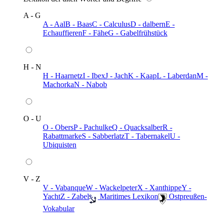
A - G
A - Aal
B - Baas
C - Calculus
D - dalbern
E -
Echauffieren
F - Fähe
G - Gabelfrühstück
H - N
H - Haarnetz
I - Ibex
J - Jach
K - Kaap
L - Laberdan
M -
Machorka
N - Nabob
O - U
O - Obers
P - Pachulke
Q - Quacksalber
R -
Rabattmarke
S - Sabberlatz
T - Tabernakel
U -
Ubiquisten
V - Z
V - Vabanque
W - Wackelpeter
X - Xanthippe
Y -
Yacht
Z - Zabel
️ Maritimes Lexikon
️ Ostpreußen-
Vokabular