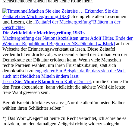
Menschenleben spielen dabei keine Rolle mehr.
Machen Sie eine Zeitreise … Erkunden Sie die
Zeittafel der Machtergreifung 1933
Ich empfehle allen Leserinnen
und Lesern, die
Zeittafel der Machtergreifung
Blättern in der
Geschichte:
Die Zeittafel der Machtergreifung 1933
<
Machtergreifung der Nationalsozialisten unter Adolf Hitler, Ende der
Weimarer Republik und Beginn der NS-Diktatur
[... Klick]
auf der
Webseite der Erinnerungswerkstatt zu lesen. Diese Zeittafel
verdeutlicht eindrucksvoll, wie rasend schnell der Umbau von der
Demokratie zur Diktatur erfolgen kann. Wenn viele Menschen
rechte Parteien wählen, um ihren Frust abzubauen, statt sich
demokratisch zu
engagieren
Ein Beispiel dafür, dass sich die Welt
auch mit friedlichen Mitteln ändern lässt:
Lesen Sie:
Monte Klamott
von Kathy Dreisel
, um die Gründe für
den Frust abzuändern, kann vielleicht die nächste Wahl die letzte
freie Wahl gewesen sein.
Bertolt Brecht drückte es so aus:
Nur die allerdümmsten Kälber
wählen ihren Schlächter selber.
*) Das Wort
Neger
ist heute zu Recht verachtet, ich schreibe es
trotzdem, um den damaligen Zeitgeist richtig widerzuspiegeln