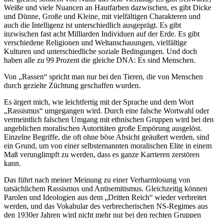
Weiße und viele Nuancen an Hautfarben dazwischen, es gibt Dicke
und Dünne, Große und Kleine, mit vielfältigen Charakteren und
auch die Intelligenz ist unterschiedlich ausgeprägt. Es gibt
inzwischen fast acht Milliarden Individuen auf der Erde. Es gibt
verschiedene Religionen und Weltanschauungen, vielfältige
Kulturen und unterschiedliche soziale Bedingungen. Und doch
haben alle zu 99 Prozent die gleiche DNA: Es sind Menschen.
Von
Rassen
spricht man nur bei den Tieren, die von Menschen
durch gezielte Züchtung geschaffen wurden.
Es ärgert mich, wie leichtfertig mit der Sprache und dem Wort
Rassismus
umgegangen wird. Durch eine falsche Wortwahl oder
vermeintlich falschen Umgang mit ethnischen Gruppen wird bei den
angeblichen moralischen Autoritäten große Empörung ausgelöst.
Einzelne Begriffe, die oft ohne böse Absicht geäußert werden, sind
ein Grund, um von einer selbsternannten moralischen Elite in einem
Maß verunglimpft zu werden, dass es ganze Karrieren zerstören
kann.
Das führt nach meiner Meinung zu einer Verharmlosung von
tatsächlichem Rassismus und Antisemitismus. Gleichzeitig können
Parolen und Ideologien aus dem
Dritten Reich
wieder verbreitet
werden, und das Vokabular des verbrecherischen NS-Regimes aus
den 1930er Jahren wird nicht mehr nur bei den rechten Gruppen