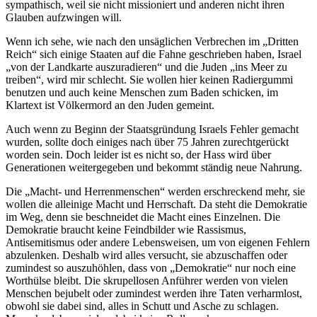
sympathisch, weil sie nicht missioniert und anderen nicht ihren
Glauben aufzwingen will.
Wenn ich sehe, wie nach den unsäglichen Verbrechen im
Dritten
Reich
sich einige Staaten auf die Fahne geschrieben haben, Israel
von der Landkarte auszuradieren
und die Juden
ins Meer zu
treiben
, wird mir schlecht. Sie wollen hier keinen Radiergummi
benutzen und auch keine Menschen zum Baden schicken, im
Klartext ist Völkermord an den Juden gemeint.
Auch wenn zu Beginn der Staatsgründung Israels Fehler gemacht
wurden, sollte doch einiges nach über 75 Jahren zurechtgerückt
worden sein. Doch leider ist es nicht so, der Hass wird über
Generationen weitergegeben und bekommt ständig neue Nahrung.
Die
Macht- und Herrenmenschen
werden erschreckend mehr, sie
wollen die alleinige Macht und Herrschaft. Da steht die Demokratie
im Weg, denn sie beschneidet die Macht eines Einzelnen. Die
Demokratie braucht keine Feindbilder wie Rassismus,
Antisemitismus oder andere Lebensweisen, um von eigenen Fehlern
abzulenken. Deshalb wird alles versucht, sie abzuschaffen oder
zumindest so auszuhöhlen, dass von
Demokratie
nur noch eine
Worthülse bleibt. Die skrupellosen Anführer werden von vielen
Menschen bejubelt oder zumindest werden ihre Taten verharmlost,
obwohl sie dabei sind, alles in Schutt und Asche zu schlagen.