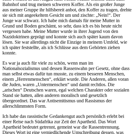
Bahnhof und trug meinen schweren Koffer. Als ein großer Junge
aus meiner Gruppe ihr hilfsbereit anbot, den Koffer zu tragen, drehte
sie sich mit angeekeltem Gesicht um und zischte:
Nein!
. Der
Junge war schwarz. Ich habe mich damals für meine Mutter in
Grund und Boden geschämt, so sehr, dass ich es bis heute nicht
vergessen habe. Meine Mutter wurde in ihrer Jugend von den
Nazidoktrinen geprägt und konnte sich auch später kaum davon
lösen. Sie war allerdings nicht die Einzige in meinem Umfeld, wie
ich später feststellte, als ich Schlüsse aus dem Gehörten ziehen
konnte.
Es war ja auch für viele zu schön, wenn man im
Nationalsozialismus und dessen Rassenwahn per Gesetz, ohne dass
man selbst etwas dafür tun musste, zu einem besseren Menschen,
einem
Herrenmenschen
, erklärt wurde. Die Anderen, allen voran
die Juden, waren
Untermenschen
und damit rechtlos. Die
arischen
Deutschen waren, egal welchen Charakter oder sozialen
Stand sie hatten, allen anderen moralisch und gesetzlich
übergeordnet. Das war Antisemitismus und Rassismus der
allerschlimmsten Form.
Ich habe das rassistische Gedankengut auch persönlich erlebt bei
einer Reise nach Südafrika zur Zeit der Apartheid. Das Wort
Apartheid bedeutet getrennt, gemeint war die Rassentrennung.
Dieses Wort ist eine verniedlichende Umschreibung dessen, was