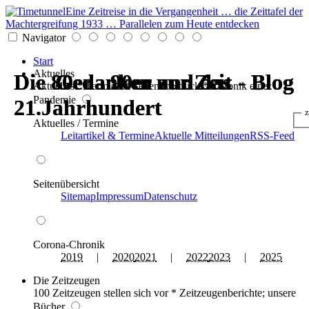
Eine Zeitreise in die Vergangenheit … die Zeittafel der
Machtergreifung 1933 … Parallelen zum Heute entdecken
Navigator
Start
Aktuelles
Die 80er - 90er und das
Die 80er - 90er und das
Gedanken zur Zeit - Blog
Gedanken zur Zeit - Blog
Gedanken zur Zeit - Blog
Gedanken zur Zeit - Blog
Aktuelles * Termine * Seitenüberblick * Chronik einer
Pandemie
21.Jahrhundert
21.Jahrhundert
z
Aktuelles / Termine
Leitartikel & Termine
Aktuelle Mitteilungen
RSS-Feed
Seitenübersicht
Sitemap
Impressum
Datenschutz
Corona-Chronik
2019
|
2020
2021
|
2022
2023
|
2025
Die Zeitzeugen
100 Zeitzeugen stellen sich vor * Zeitzeugenberichte; unsere
Bücher