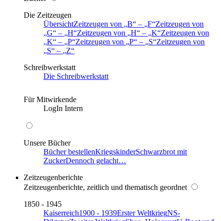
Die Zeitzeugen
Übersicht
Zeitzeugen von
B
–
F
Zeitzeugen von
G
–
H
Zeitzeugen von
H
–
K
Zeitzeugen von
K
–
P
Zeitzeugen von
P
–
S
Zeitzeugen von
S
–
Z
Schreibwerkstatt
Die Schreibwerkstatt
Für Mitwirkende
LogIn Intern
Unsere Bücher
Bücher bestellen
Kriegskinder
Schwarzbrot mit
Zucker
Dennoch gelacht…
Zeitzeugenberichte
Zeitzeugenberichte, zeitlich und thematisch geordnet
1850 - 1945
Kaiserreich
1900 - 1939
Erster Weltkrieg
NS-