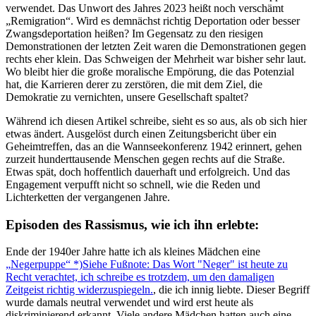
verwendet. Das Unwort des Jahres 2023 heißt noch verschämt
Remigration
. Wird es demnächst richtig Deportation oder besser
Zwangsdeportation heißen? Im Gegensatz zu den riesigen
Demonstrationen der letzten Zeit waren die Demonstrationen gegen
rechts eher klein. Das Schweigen der Mehrheit war bisher sehr laut.
Wo bleibt hier die große moralische Empörung, die das Potenzial
hat, die Karrieren derer zu zerstören, die mit dem Ziel, die
Demokratie zu vernichten, unsere Gesellschaft spaltet?
Während ich diesen Artikel schreibe, sieht es so aus, als ob sich hier
etwas ändert. Ausgelöst durch einen Zeitungsbericht über ein
Geheimtreffen, das an die Wannseekonferenz 1942 erinnert, gehen
zurzeit hunderttausende Menschen gegen rechts auf die Straße.
Etwas spät, doch hoffentlich dauerhaft und erfolgreich. Und das
Engagement verpufft nicht so schnell, wie die Reden und
Lichterketten der vergangenen Jahre.
Episoden des Rassismus, wie ich ihn erlebte:
Ende der 1940er Jahre hatte ich als kleines Mädchen eine
Negerpuppe
*)
Siehe Fußnote: Das Wort "Neger" ist heute zu
Recht verachtet, ich schreibe es trotzdem, um den damaligen
Zeitgeist richtig widerzuspiegeln.
, die ich innig liebte. Dieser Begriff
wurde damals neutral verwendet und wird erst heute als
diskriminierend erkannt. Viele andere Mädchen hatten auch eine