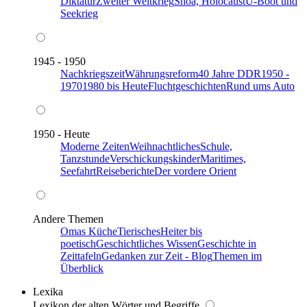
Diktatur
Zweiter Weltkrieg
Shoa, Holocaust
U-Boot und
Seekrieg
1945 - 1950
Nachkriegszeit
Währungsreform
40 Jahre DDR
1950 -
1970
1980 bis Heute
Fluchtgeschichten
Rund ums Auto
1950 - Heute
Moderne Zeiten
Weihnachtliches
Schule,
Tanzstunde
Verschickungskinder
Maritimes,
Seefahrt
Reiseberichte
Der vordere Orient
Andere Themen
Omas Küche
Tierisches
Heiter bis
poetisch
Geschichtliches Wissen
Geschichte in
Zeittafeln
Gedanken zur Zeit - Blog
Themen im
Überblick
Lexika
Lexikon der alten Wörter und Begriffe