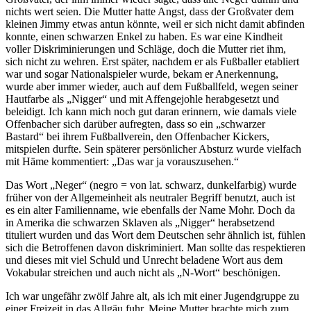
nichts wert seien. Die Mutter hatte Angst, dass der Großvater dem
kleinen Jimmy etwas antun könnte, weil er sich nicht damit abfinden
konnte, einen schwarzen Enkel zu haben. Es war eine Kindheit
voller Diskriminierungen und Schläge, doch die Mutter riet ihm,
sich nicht zu wehren. Erst später, nachdem er als Fußballer etabliert
war und sogar Nationalspieler wurde, bekam er Anerkennung,
wurde aber immer wieder, auch auf dem Fußballfeld, wegen seiner
Hautfarbe als
Nigger
und mit Affengejohle herabgesetzt und
beleidigt. Ich kann mich noch gut daran erinnern, wie damals viele
Offenbacher sich darüber aufregten, dass so ein
schwarzer
Bastard
bei ihrem Fußballverein, den Offenbacher Kickers,
mitspielen durfte. Sein späterer persönlicher Absturz wurde vielfach
mit Häme kommentiert:
Das war ja vorauszusehen.
Das Wort
Neger
(negro = von lat. schwarz, dunkelfarbig) wurde
früher von der Allgemeinheit als neutraler Begriff benutzt, auch ist
es ein alter Familienname, wie ebenfalls der Name Mohr. Doch da
in Amerika die schwarzen Sklaven als
Nigger
herabsetzend
tituliert wurden und das Wort dem Deutschen sehr ähnlich ist, fühlen
sich die Betroffenen davon diskriminiert. Man sollte das respektieren
und dieses mit viel Schuld und Unrecht beladene Wort aus dem
Vokabular streichen und auch nicht als
N-Wort
beschönigen.
Ich war ungefähr zwölf Jahre alt, als ich mit einer Jugendgruppe zu
einer Freizeit in das Allgäu fuhr. Meine Mutter brachte mich zum