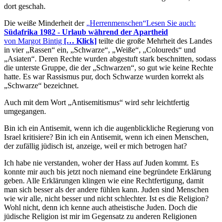
dort geschah.
Die weiße Minderheit der
Herrenmenschen
Lesen Sie auch:
Südafrika 1982 - Urlaub während der Apartheid
von Margot Bintig
[… Klick]
teilte die große Mehrheit des Landes
in vier
Rassen
ein,
Schwarze
,
Weiße
,
Coloureds
und
Asiaten
. Deren Rechte wurden abgestuft stark beschnitten, sodass
die unterste Gruppe, die der
Schwarzen
, so gut wie keine Rechte
hatte. Es war Rassismus pur, doch Schwarze wurden korrekt als
Schwarze
bezeichnet.
Auch mit dem Wort
Antisemitismus
wird sehr leichtfertig
umgegangen.
Bin ich ein Antisemit, wenn ich die augenblickliche Regierung von
Israel kritisiere? Bin ich ein Antisemit, wenn ich einen Menschen,
der zufällig jüdisch ist, anzeige, weil er mich betrogen hat?
Ich habe nie verstanden, woher der Hass auf Juden kommt. Es
konnte mir auch bis jetzt noch niemand eine begründete Erklärung
geben. Alle Erklärungen klingen wie eine Rechtfertigung, damit
man sich besser als der andere fühlen kann. Juden sind Menschen
wie wir alle, nicht besser und nicht schlechter. Ist es die Religion?
Wohl nicht, denn ich kenne auch atheistische Juden. Doch die
jüdische Religion ist mir im Gegensatz zu anderen Religionen