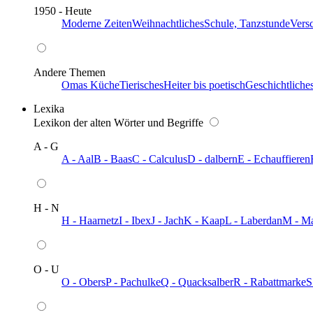
1950 - Heute
Moderne Zeiten
Weihnachtliches
Schule, Tanzstunde
Vers
Andere Themen
Omas Küche
Tierisches
Heiter bis poetisch
Geschichtliche
Lexika
Lexikon der alten Wörter und Begriffe
A - G
A - Aal
B - Baas
C - Calculus
D - dalbern
E - Echauffieren
H - N
H - Haarnetz
I - Ibex
J - Jach
K - Kaap
L - Laberdan
M - M
O - U
O - Obers
P - Pachulke
Q - Quacksalber
R - Rabattmarke
S