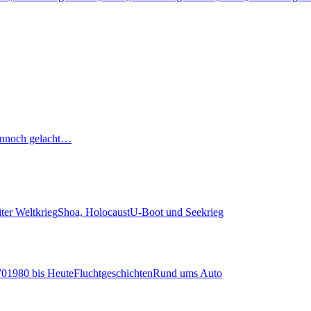
nnoch gelacht…
ter Weltkrieg
Shoa, Holocaust
U-Boot und Seekrieg
70
1980 bis Heute
Fluchtgeschichten
Rund ums Auto