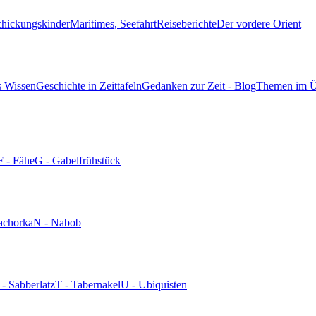
chickungskinder
Maritimes, Seefahrt
Reiseberichte
Der vordere Orient
s Wissen
Geschichte in Zeittafeln
Gedanken zur Zeit - Blog
Themen im Ü
F - Fähe
G - Gabelfrühstück
achorka
N - Nabob
 - Sabberlatz
T - Tabernakel
U - Ubiquisten