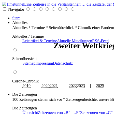
Eine Zeitreise in die Vergangenheit … die Zeittafel d
Navigator
Start
Aktuelles
Aktuelles * Termine * Seitenüberblick * Chronik einer Pandem
Aktuelles / Termine
Leitartikel & Termine
Aktuelle Mitteilungen
RSS-Feed
Zweiter Weltkrieg
Seitenübersicht
Sitemap
Impressum
Datenschutz
Corona-Chronik
2019
|
2020
2021
|
2022
2023
|
2025
Die Zeitzeugen
100 Zeitzeugen stellen sich vor * Zeitzeugenberichte; unsere B
Die Zeitzeugen
Übersicht
Zeitzeugen von
B
–
F
Zeitzeugen von
G