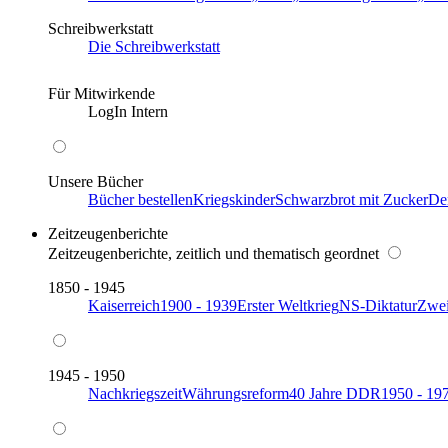
Schreibwerkstatt
Die Schreibwerkstatt
Für Mitwirkende
LogIn Intern
Unsere Bücher
Bücher bestellen
Kriegskinder
Schwarzbrot mit Zucker
De
Zeitzeugenberichte
Zeitzeugenberichte, zeitlich und thematisch geordnet
1850 - 1945
Kaiserreich
1900 - 1939
Erster Weltkrieg
NS-Diktatur
Zwei
1945 - 1950
Nachkriegszeit
Währungsreform
40 Jahre DDR
1950 - 19