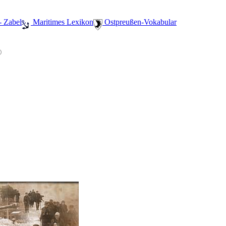
- Zabel
️ Maritimes Lexikon
️ Ostpreußen-Vokabular