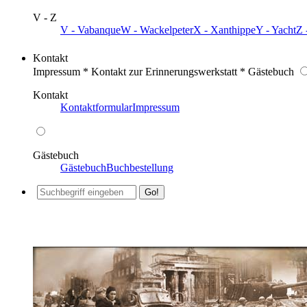
V - Z
V - Vabanque
W - Wackelpeter
X - Xanthippe
Y - Yacht
Z 
Kontakt
Impressum * Kontakt zur Erinnerungswerkstatt * Gästebuch
Kontakt
Kontaktformular
Impressum
Gästebuch
Gästebuch
Buchbestellung