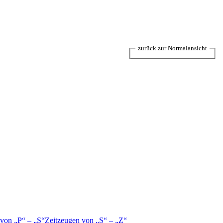
zurück zur Normalansicht
 von
P
–
S
Zeitzeugen von
S
–
Z