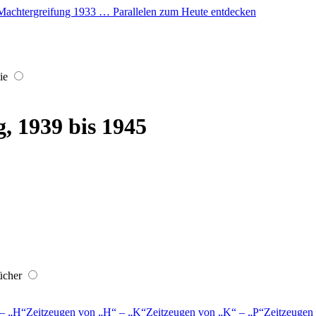
er Machtergreifung 1933 … Parallelen zum Heute entdecken
ie
, 1939 bis 1945
ücher
–
H
Zeitzeugen von
H
–
K
Zeitzeugen von
K
–
P
Zeitzeugen