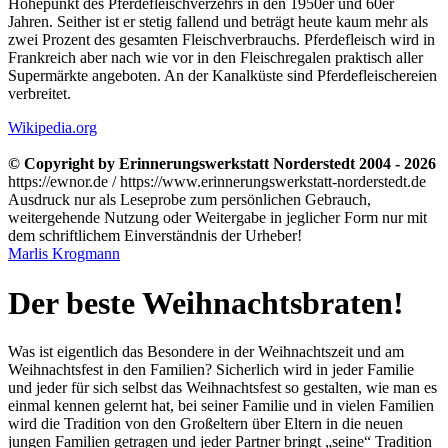
Höhepunkt des Pferdefleischverzehrs in den 1950er und 60er
Jahren. Seither ist er stetig fallend und beträgt heute kaum mehr als
zwei Prozent des gesamten Fleischverbrauchs. Pferdefleisch wird in
Frankreich aber nach wie vor in den Fleischregalen praktisch aller
Supermärkte angeboten. An der Kanalküste sind Pferdefleischereien
verbreitet.
Wikipedia.org
© Copyright by Erinnerungswerkstatt Norderstedt 2004 - 2026
https://ewnor.de / https://www.erinnerungswerkstatt-norderstedt.de
Ausdruck nur als Leseprobe zum persönlichen Gebrauch,
weitergehende Nutzung oder Weitergabe in jeglicher Form nur mit
dem schriftlichem Einverständnis der Urheber!
Marlis Krogmann
Der beste Weihnachtsbraten!
Was ist eigentlich das Besondere in der Weihnachtszeit und am
Weihnachtsfest in den Familien? Sicherlich wird in jeder Familie
und jeder für sich selbst das Weihnachtsfest so gestalten, wie man es
einmal kennen gelernt hat, bei seiner Familie und in vielen Familien
wird die Tradition von den Großeltern über Eltern in die neuen
jungen Familien getragen und jeder Partner bringt
seine
Tradition