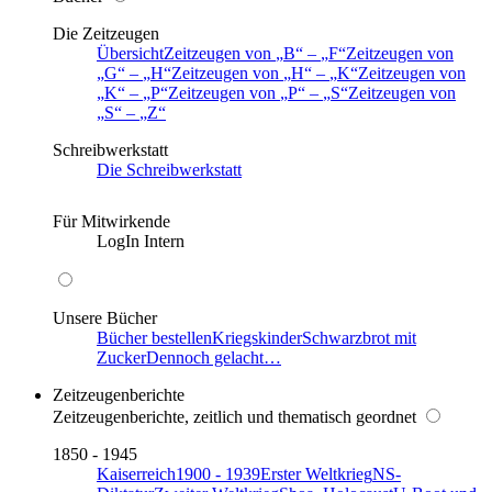
Die Zeitzeugen
Übersicht
Zeitzeugen von
B
–
F
Zeitzeugen von
G
–
H
Zeitzeugen von
H
–
K
Zeitzeugen von
K
–
P
Zeitzeugen von
P
–
S
Zeitzeugen von
S
–
Z
Schreibwerkstatt
Die Schreibwerkstatt
Für Mitwirkende
LogIn Intern
Unsere Bücher
Bücher bestellen
Kriegskinder
Schwarzbrot mit
Zucker
Dennoch gelacht…
Zeitzeugenberichte
Zeitzeugenberichte, zeitlich und thematisch geordnet
1850 - 1945
Kaiserreich
1900 - 1939
Erster Weltkrieg
NS-