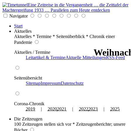
Eine Zeitreise in die Vergangenheit … die Zeittafel der
Machtergreifung 1933 … Parallelen zum Heute entdecken
Navigator
Start
Aktuelles
Aktuelles * Termine * Seitenüberblick * Chronik einer
Pandemie
Weihnach
Aktuelles / Termine
Leitartikel & Termine
Aktuelle Mitteilungen
RSS-Feed
Seitenübersicht
Sitemap
Impressum
Datenschutz
Corona-Chronik
2019
|
2020
2021
|
2022
2023
|
2025
Die Zeitzeugen
100 Zeitzeugen stellen sich vor * Zeitzeugenberichte; unsere
Bücher