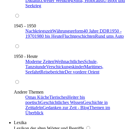
Diktatur
Zweiter Weltkrieg
Shoa, Holocaust
U-Boot und
Seekrieg
1945 - 1950
Nachkriegszeit
Währungsreform
40 Jahre DDR
1950 -
1970
1980 bis Heute
Fluchtgeschichten
Rund ums Auto
1950 - Heute
Moderne Zeiten
Weihnachtliches
Schule,
Tanzstunde
Verschickungskinder
Maritimes,
Seefahrt
Reiseberichte
Der vordere Orient
Andere Themen
Omas Küche
Tierisches
Heiter bis
poetisch
Geschichtliches Wissen
Geschichte in
Zeittafeln
Gedanken zur Zeit - Blog
Themen im
Überblick
Lexika
Lexikon der alten Wörter und Begriffe