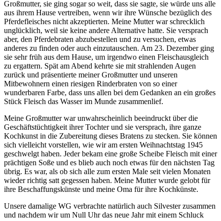
Großmutter, sie ging sogar so weit, dass sie sagte, sie würde uns alle
aus ihrem Hause vertreiben, wenn wir ihre Wünsche bezüglich des
Pferdefleisches nicht akzeptierten. Meine Mutter war schrecklich
unglücklich, weil sie keine andere Alternative hatte. Sie versprach
aber, den Pferdebraten abzubestellen und zu versuchen, etwas
anderes zu finden oder auch einzutauschen. Am 23. Dezember ging
sie sehr früh aus dem Hause, um irgendwo einen Fleischausgleich
zu ergattern. Spät am Abend kehrte sie mit strahlenden Augen
zurück und präsentierte meiner Großmutter und unseren
Mitbewohnern einen riesigen Rinderbraten von so einer
wunderbaren Farbe, dass uns allen bei dem Gedanken an ein großes
Stück Fleisch das Wasser im Munde zusammenlief.
Meine Großmutter war unwahrscheinlich beeindruckt über die
Geschäftstüchtigkeit ihrer Tochter und sie versprach, ihre ganze
Kochkunst in die Zubereitung dieses Bratens zu stecken. Sie können
sich vielleicht vorstellen, wie wir am ersten Weihnachtstag 1945
geschwelgt haben. Jeder bekam eine große Scheibe Fleisch mit einer
prächtigen Soße und es blieb auch noch etwas für den nächsten Tag
übrig. Es war, als ob sich alle zum ersten Male seit vielen Monaten
wieder richtig satt gegessen haben. Meine Mutter wurde gelobt für
ihre Beschaffungskünste und meine Oma für ihre Kochkünste.
Unsere damalige WG verbrachte natürlich auch Silvester zusammen
und nachdem wir um Null Uhr das neue Jahr mit einem Schluck