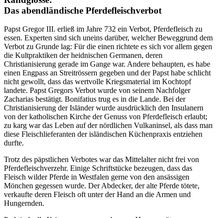
Das abendländische Pferdefleischverbot
Papst Gregor III. erließ im Jahre 732 ein Verbot, Pferdefleisch zu
essen. Experten sind sich uneins darüber, welcher Beweggrund dem
Verbot zu Grunde lag: Für die einen richtete es sich vor allem gegen
die Kultpraktiken der heidnischen Germanen, deren
Christianisierung gerade im Gange war. Andere behaupten, es habe
einen Engpass an Streitrössern gegeben und der Papst habe schlicht
nicht gewollt, dass das wertvolle Kriegsmaterial im Kochtopf
landete. Papst Gregors Verbot wurde von seinem Nachfolger
Zacharias bestätigt. Bonifatius trug es in die Lande. Bei der
Christianisierung der Isländer wurde ausdrücklich den Insulanern
von der katholischen Kirche der Genuss von Pferdefleisch erlaubt;
zu karg war das Leben auf der nördlichen Vulkaninsel, als dass man
diese Fleischlieferanten der isländischen Küchenpraxis entziehen
durfte.
Trotz des päpstlichen Verbotes war das Mittelalter nicht frei von
Pferdefleischverzehr. Einige Schriftstücke bezeugen, dass das
Fleisch wilder Pferde in Westfalen gerne von den ansässigen
Mönchen gegessen wurde. Der Abdecker, der alte Pferde tötete,
verkaufte deren Fleisch oft unter der Hand an die Armen und
Hungernden.