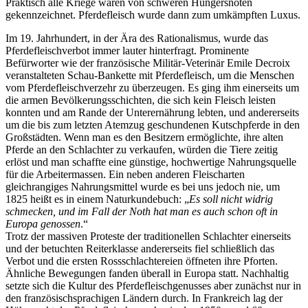
Praktisch alle Kriege waren von schweren Hungersnöten
gekennzeichnet. Pferdefleisch wurde dann zum umkämpften Luxus.
Im 19. Jahrhundert, in der Ära des Rationalismus, wurde das
Pferdefleischverbot immer lauter hinterfragt. Prominente
Befürworter wie der französische Militär-Veterinär Emile Decroix
veranstalteten Schau-Bankette mit Pferdefleisch, um die Menschen
vom Pferdefleischverzehr zu überzeugen. Es ging ihm einerseits um
die armen Bevölkerungsschichten, die sich kein Fleisch leisten
konnten und am Rande der Unterernährung lebten, und andererseits
um die bis zum letzten Atemzug geschundenen Kutschpferde in den
Großstädten. Wenn man es den Besitzern ermöglichte, ihre alten
Pferde an den Schlachter zu verkaufen, würden die Tiere zeitig
erlöst und man schaffte eine günstige, hochwertige Nahrungsquelle
für die Arbeitermassen. Ein neben anderen Fleischarten
gleichrangiges Nahrungsmittel wurde es bei uns jedoch nie, um
1825 heißt es in einem Naturkundebuch:
Es soll nicht widrig
schmecken, und im Fall der Noth hat man es auch schon oft in
Europa genossen
.
Trotz der massiven Proteste der traditionellen Schlachter einerseits
und der betuchten Reiterklasse andererseits fiel schließlich das
Verbot und die ersten Rossschlachtereien öffneten ihre Pforten.
Ähnliche Bewegungen fanden überall in Europa statt. Nachhaltig
setzte sich die Kultur des Pferdefleischgenusses aber zunächst nur in
den französischsprachigen Ländern durch. In Frankreich lag der