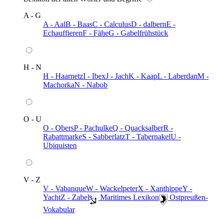
A - G
A - Aal
B - Baas
C - Calculus
D - dalbern
E -
Echauffieren
F - Fähe
G - Gabelfrühstück
H - N
H - Haarnetz
I - Ibex
J - Jach
K - Kaap
L - Laberdan
M -
Machorka
N - Nabob
O - U
O - Obers
P - Pachulke
Q - Quacksalber
R -
Rabattmarke
S - Sabberlatz
T - Tabernakel
U -
Ubiquisten
V - Z
V - Vabanque
W - Wackelpeter
X - Xanthippe
Y -
Yacht
Z - Zabel
️ Maritimes Lexikon
️ Ostpreußen-
Vokabular