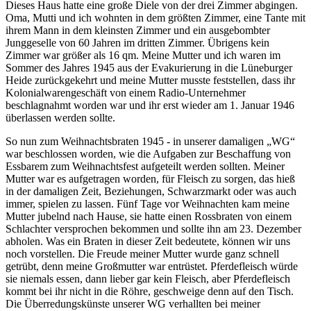
Dieses Haus hatte eine große Diele von der drei Zimmer abgingen.
Oma, Mutti und ich wohnten in dem größten Zimmer, eine Tante mit
ihrem Mann in dem kleinsten Zimmer und ein ausgebombter
Junggeselle von 60 Jahren im dritten Zimmer. Übrigens kein
Zimmer war größer als 16 qm. Meine Mutter und ich waren im
Sommer des Jahres 1945 aus der Evakurierung in die Lüneburger
Heide zurückgekehrt und meine Mutter musste feststellen, dass ihr
Kolonialwarengeschäft von einem Radio-Unternehmer
beschlagnahmt worden war und ihr erst wieder am 1. Januar 1946
überlassen werden sollte.
So nun zum Weihnachtsbraten 1945 - in unserer damaligen
WG
war beschlossen worden, wie die Aufgaben zur Beschaffung von
Essbarem zum Weihnachtsfest aufgeteilt werden sollten. Meiner
Mutter war es aufgetragen worden, für Fleisch zu sorgen, das hieß
in der damaligen Zeit, Beziehungen, Schwarzmarkt oder was auch
immer, spielen zu lassen. Fünf Tage vor Weihnachten kam meine
Mutter jubelnd nach Hause, sie hatte einen Rossbraten von einem
Schlachter versprochen bekommen und sollte ihn am 23. Dezember
abholen. Was ein Braten in dieser Zeit bedeutete, können wir uns
noch vorstellen. Die Freude meiner Mutter wurde ganz schnell
getrübt, denn meine Großmutter war entrüstet. Pferdefleisch würde
sie niemals essen, dann lieber gar kein Fleisch, aber Pferdefleisch
kommt bei ihr nicht in die Röhre, geschweige denn auf den Tisch.
Die Überredungskünste unserer WG verhallten bei meiner