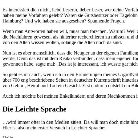
Es interessiert dich nicht, liebe Leserin, lieber Leser, wer deine Vo
haben meine Vorfahren gelebt? Waren sie Gutsbesitzer oder Tagelöhn
Hamburg? Und wie haben sie ausgesehen? Spannende Fragen.
Wenn man Antworten haben will, muss man forschen. Warum? Weil die V
die Nachfahren gewesen, als hinterher recherchieren zu müssen und da
von den Alten wissen wollen, solange die Alten noch da sind.
Nun ist es aber menschlich, dass die Neugier an der eigenen Familien
werde. Denn das ist mit dem Risiko verbunden, dass mein eigener Tod
gewonnen habe, sagte mal:
Das ist ja interessant, ich wusste gar nich
So geht es mir auch, wenn ich in den Erinnerungen meines Urgroßva
über 700 eng beschriebene Seiten in deutscher Kurrentschrift hinte
von Geburt, Heirat und Tod ein Gesicht. Erst dadurch entsteht ein Bil
Auch ich möchte bei meinen Enkelkindern und deren Nachkommen in 
Die Leichte Sprache
…wird immer öfter in den Medien zitiert. Da will man doch nicht hin
Hier ist also mein erster Versuch in Leichter Sprache: