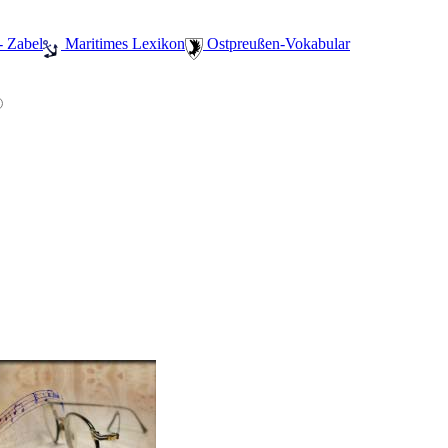
- Zabel
️ Maritimes Lexikon
️ Ostpreußen-Vokabular