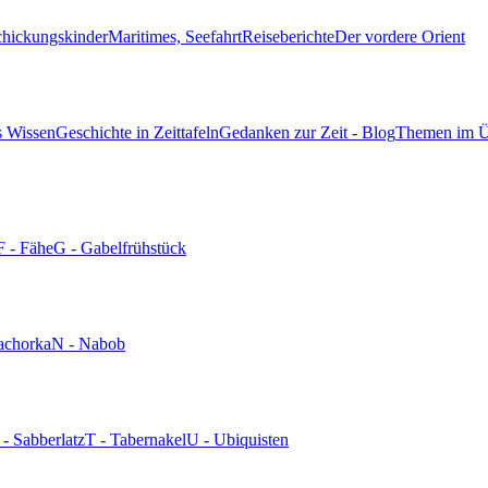
chickungskinder
Maritimes, Seefahrt
Reiseberichte
Der vordere Orient
s Wissen
Geschichte in Zeittafeln
Gedanken zur Zeit - Blog
Themen im Ü
F - Fähe
G - Gabelfrühstück
achorka
N - Nabob
 - Sabberlatz
T - Tabernakel
U - Ubiquisten