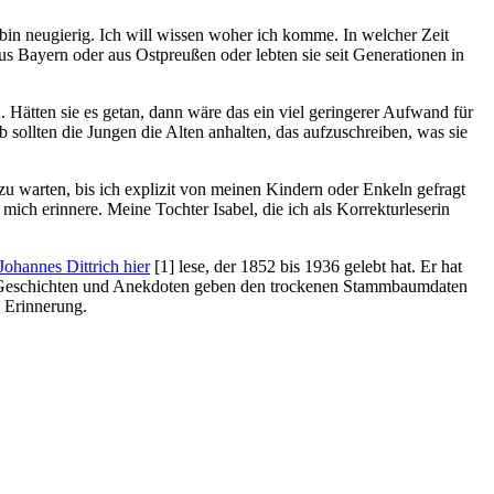
h bin neugierig. Ich will wissen woher ich komme. In welcher Zeit
s Bayern oder aus Ostpreußen oder lebten sie seit Generationen in
Hätten sie es getan, dann wäre das ein viel geringerer Aufwand für
sollten die Jungen die Alten anhalten, das aufzuschreiben, was sie
zu warten, bis ich explizit von meinen Kindern oder Enkeln gefragt
ch erinnere. Meine Tochter Isabel, die ich als Korrekturleserin
ohannes Dittrich hier
[1]
lese, der 1852 bis 1936 gelebt hat. Er hat
den Geschichten und Anekdoten geben den trockenen Stammbaumdaten
n Erinnerung.