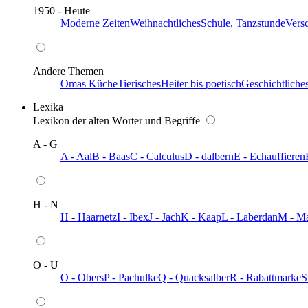
1950 - Heute
Moderne Zeiten
Weihnachtliches
Schule, Tanzstunde
Vers
Andere Themen
Omas Küche
Tierisches
Heiter bis poetisch
Geschichtliche
Lexika
Lexikon der alten Wörter und Begriffe
A - G
A - Aal
B - Baas
C - Calculus
D - dalbern
E - Echauffieren
H - N
H - Haarnetz
I - Ibex
J - Jach
K - Kaap
L - Laberdan
M - M
O - U
O - Obers
P - Pachulke
Q - Quacksalber
R - Rabattmarke
S