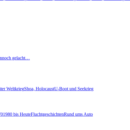
nnoch gelacht…
ter Weltkrieg
Shoa, Holocaust
U-Boot und Seekrieg
70
1980 bis Heute
Fluchtgeschichten
Rund ums Auto