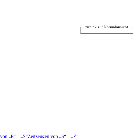
zurück zur Normalansicht
 von
P
–
S
Zeitzeugen von
S
–
Z