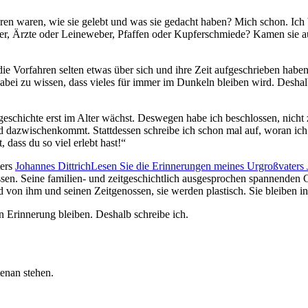
rfahren waren, wie sie gelebt und was sie gedacht haben? Mich schon. Ic
er, Ärzte oder Leineweber, Pfaffen oder Kupferschmiede? Kamen sie au
orfahren selten etwas über sich und ihre Zeit aufgeschrieben haben. 
bei zu wissen, dass vieles für immer im Dunkeln bleiben wird. Deshalb 
geschichte erst im Alter wächst. Deswegen habe ich beschlossen, nicht 
 dazwischenkommt. Stattdessen schreibe ich schon mal auf, woran ich mi
t, dass du so viel erlebt hast!
ters
Johannes Dittrich
Lesen Sie die Erinnerungen meines Urgroßvaters J
rlassen. Seine familien- und zeitgeschichtlich ausgesprochen spannen
d von ihm und seinen Zeitgenossen, sie werden plastisch. Sie bleiben i
Erinnerung bleiben. Deshalb schreibe ich.
tenan stehen.