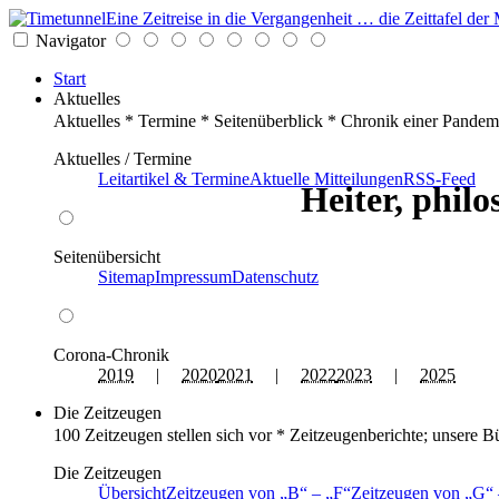
Eine Zeitreise in die Vergangenheit … die Zeittafel d
Navigator
Start
Aktuelles
Aktuelles * Termine * Seitenüberblick * Chronik einer Pandem
Aktuelles / Termine
Leitartikel & Termine
Aktuelle Mitteilungen
RSS-Feed
Heiter, philo
Seitenübersicht
Sitemap
Impressum
Datenschutz
Corona-Chronik
2019
|
2020
2021
|
2022
2023
|
2025
Die Zeitzeugen
100 Zeitzeugen stellen sich vor * Zeitzeugenberichte; unsere B
Die Zeitzeugen
Übersicht
Zeitzeugen von
B
–
F
Zeitzeugen von
G