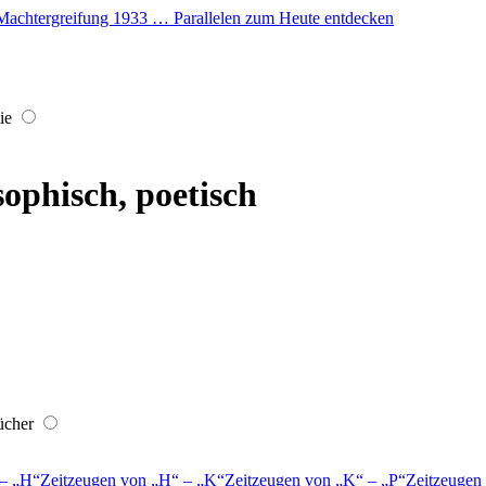
er Machtergreifung 1933 … Parallelen zum Heute entdecken
ie
sophisch, poetisch
ücher
–
H
Zeitzeugen von
H
–
K
Zeitzeugen von
K
–
P
Zeitzeugen