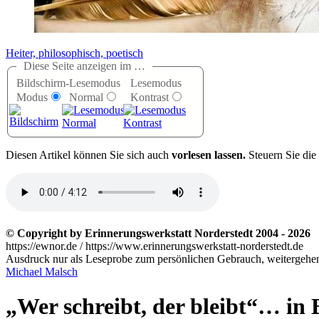
Heiter, philosophisch, poetisch
Diese Seite anzeigen im …
Bildschirm-
Lesemodus
Lesemodus
Modus
Normal
Kontrast
D
iesen Artikel können Sie sich auch
vorlesen lassen.
Steuern Sie die
© Copyright by Erinnerungswerkstatt Norderstedt 2004 - 2026
https://ewnor.de / https://www.erinnerungswerkstatt-norderstedt.de
Ausdruck nur als Leseprobe zum persönlichen Gebrauch, weitergehend
Michael Malsch
Wer schreibt, der bleibt
… in 