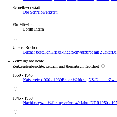
Schreibwerkstatt
Die Schreibwerkstatt
Für Mitwirkende
LogIn Intern
Unsere Bücher
Bücher bestellen
Kriegskinder
Schwarzbrot mit Zucker
De
Zeitzeugenberichte
Zeitzeugenberichte, zeitlich und thematisch geordnet
1850 - 1945
Kaiserreich
1900 - 1939
Erster Weltkrieg
NS-Diktatur
Zwei
1945 - 1950
Nachkriegszeit
Währungsreform
40 Jahre DDR
1950 - 19