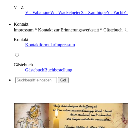
V - Z
V - Vabanque
W - Wackelpeter
X - Xanthippe
Y - Yacht
Z 
Kontakt
Impressum * Kontakt zur Erinnerungswerkstatt * Gästebuch
Kontakt
Kontaktformular
Impressum
Gästebuch
Gästebuch
Buchbestellung