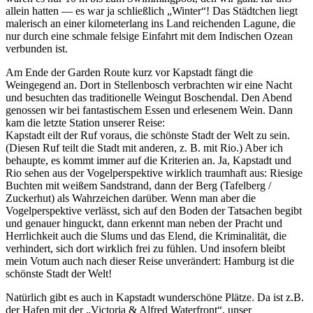
allein hatten — es war ja schließlich
Winter
! Das Städtchen liegt
malerisch an einer kilometerlang ins Land reichenden Lagune, die
nur durch eine schmale felsige Einfahrt mit dem Indischen Ozean
verbunden ist.
Am Ende der Garden Route kurz vor Kapstadt fängt die
Weingegend an. Dort in
Stellenbosch
verbrachten wir eine Nacht
und besuchten das traditionelle Weingut Boschendal. Den Abend
genossen wir bei fantastischem Essen und erlesenem Wein. Dann
kam die letzte Station unserer Reise:
Kapstadt eilt der Ruf voraus, die schönste Stadt der Welt zu sein.
(Diesen Ruf teilt die Stadt mit anderen, z. B. mit Rio.) Aber ich
behaupte, es kommt immer auf die Kriterien an. Ja, Kapstadt und
Rio sehen aus der Vogelperspektive wirklich traumhaft aus: Riesige
Buchten mit weißem Sandstrand, dann der Berg (Tafelberg /
Zuckerhut) als Wahrzeichen darüber. Wenn man aber die
Vogelperspektive verlässt, sich auf den Boden der Tatsachen begibt
und genauer hinguckt, dann erkennt man neben der Pracht und
Herrlichkeit auch die Slums und das Elend, die Kriminalität, die
verhindert, sich dort wirklich frei zu fühlen. Und insofern bleibt
mein Votum auch nach dieser Reise unverändert: Hamburg ist die
schönste Stadt der Welt!
Natürlich gibt es auch in Kapstadt wunderschöne Plätze. Da ist z.B.
der Hafen mit der
Victoria & Alfred Waterfront
, unser