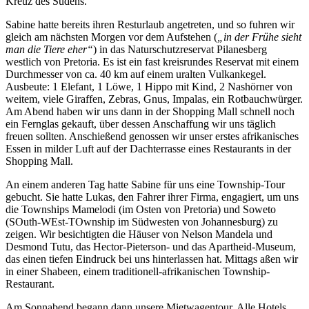
Kreuz des Südens.
Sabine hatte bereits ihren Resturlaub angetreten, und so fuhren wir
gleich am nächsten Morgen vor dem Aufstehen (
in der Frühe sieht
man die Tiere eher
) in das Naturschutzreservat
Pilanesberg
westlich von Pretoria. Es ist ein fast kreisrundes Reservat mit einem
Durchmesser von ca. 40 km auf einem uralten Vulkankegel.
Ausbeute: 1 Elefant, 1 Löwe, 1 Hippo mit Kind, 2 Nashörner von
weitem, viele Giraffen, Zebras, Gnus, Impalas, ein Rotbauchwürger.
Am Abend haben wir uns dann in der Shopping Mall schnell noch
ein Fernglas gekauft, über dessen Anschaffung wir uns täglich
freuen sollten. Anschießend genossen wir unser erstes afrikanisches
Essen in milder Luft auf der Dachterrasse eines Restaurants in der
Shopping Mall.
An einem anderen Tag hatte Sabine für uns eine Township-Tour
gebucht. Sie hatte Lukas, den Fahrer ihrer Firma, engagiert, um uns
die Townships Mamelodi (im Osten von Pretoria) und Soweto
(
SO
uth-
WE
st-
TO
wnship im Südwesten von Johannesburg) zu
zeigen. Wir besichtigten die Häuser von Nelson Mandela und
Desmond Tutu, das Hector-Pieterson- und das Apartheid-Museum,
das einen tiefen Eindruck bei uns hinterlassen hat. Mittags aßen wir
in einer Shabeen, einem traditionell-afrikanischen Township-
Restaurant.
Am Sonnabend begann dann unsere Mietwagentour. Alle Hotels