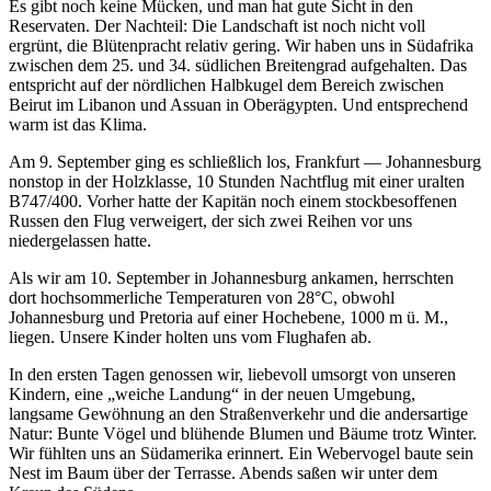
Es gibt noch keine Mücken, und man hat gute Sicht in den
Reservaten. Der Nachteil: Die Landschaft ist noch nicht voll
ergrünt, die Blütenpracht relativ gering. Wir haben uns in Südafrika
zwischen dem 25. und 34. südlichen Breitengrad aufgehalten. Das
entspricht auf der nördlichen Halbkugel dem Bereich zwischen
Beirut im Libanon und Assuan in Oberägypten. Und entsprechend
warm ist das Klima.
Am 9. September ging es schließlich los, Frankfurt — Johannesburg
nonstop in der Holzklasse, 10 Stunden Nachtflug mit einer uralten
B747/400. Vorher hatte der Kapitän noch einem stockbesoffenen
Russen den Flug verweigert, der sich zwei Reihen vor uns
niedergelassen hatte.
Als wir am 10. September in Johannesburg ankamen, herrschten
dort hochsommerliche Temperaturen von 28°C, obwohl
Johannesburg und Pretoria auf einer Hochebene, 1000 m ü. M.,
liegen. Unsere Kinder holten uns vom Flughafen ab.
In den ersten Tagen genossen wir, liebevoll umsorgt von unseren
Kindern, eine
weiche Landung
in der neuen Umgebung,
langsame Gewöhnung an den Straßenverkehr und die andersartige
Natur: Bunte Vögel und blühende Blumen und Bäume trotz Winter.
Wir fühlten uns an Südamerika erinnert. Ein Webervogel baute sein
Nest im Baum über der Terrasse. Abends saßen wir unter dem