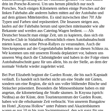
drin im Porsche-Konvoi. Um uns herum plötzlich nur noch
Porsches. Nach einigen Kilometern stehen einige Porsches auf der
linken Fahrbahn alle anderen halten mitten auf der Autobahn und
auf dem grünen Mittelstreifen. Es sind inzwischen über 70! Alle
Typen und Farben sind repräsentiert. Die Insassen steigen aus,
laufen auf der Fahrbahn herum und sprechen miteinander wie alte
Bekannte und werden aus Catering-Wagen bedient. — Als
Deutscher braucht man einige Zeit, um zu kapieren, dass sich ein
Porsche-Club in Südafrika offensichtlich einen Autobahnabschnitt
mieten kann, um seine Privat-Rallyes zu veranstalten. Auch die
Streckenposten auf der Gegenfahrbahn ließen nur diesen Schluss zu.
Wir kommen uns mit unserem Honda deplatziert vor, bahnen uns
unseren Weg durch die Clubmitglieder und haben in der Folge einen
Autobahnabschnitt ganz für uns allein, bis zu der Stelle, an dem der
normale Verkehr wieder zugeleitet wird.
Bei Port Elizabeth beginnt die Garden Route, die bis nach Kapstadt
verläuft. Es handelt sich hierbei nicht um eine Straße mit Gärten,
sondern um eine Region, die sich uns voller blühender Büsche und
Sträucher präsentiert. Besonders die Mimosenbäume haben es mir
angetan, die kilometerlang die Straße säumen. In
Knysna
(sprich:
Neißna) an der Küste, dem Touristenzentrum der Garden Route,
haben wir die erholsamste Zeit verbracht. Von unserem Bungalow
im Hotel
Knysna Hollow
unter Palmen und Akazienbäumen
waren es nur 10 m bis zum Swimmingpool, den wir ganz für uns