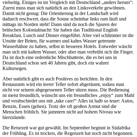
vielseitig. Einiges ist im Vergleich mit Deutschland
anders herum
:
Zuerst muss man sich natürlich an den Linksverkehr gewöhnen.
Damit nicht genug: Die Orientierung in der Landschaft wird
dadurch erschwert, dass die Sonne scheinbar links rum läuft und
mittags im Norden steht! Dann sind da noch die Spuren der
britischen Kolonialmacht: Sie haben das Traditional English
Breakfast, Lunch und Dinner eingeführt. Aber viel schlimmer ist die
Unsitte der Briten, für warmes und kaltes Wasser getrennte
Wasserhähne zu haben, selbst in besseren Hotels. Entweder wäscht
man sich mit kaltem Wasser, oder aber man verbrüht sich die Finger.
Da ist doch eine ordentliche Mischbatterie, die es bei uns in
Deutschland schon seit 40 Jahren gibt, doch ein wahrer
Kultursegen.
Aber natürlich gibt es auch Positives zu berichten. In den
Restaurants wird ein leerer Teller sofort abgeräumt, sodass man
nicht vor seinem abgegessenen Teller sitzen muss. Die Bedienung
ist meist freundlich, wünscht uns ein freundliches
enjoy
zum Mahl
und verabschiedet uns mit
take care!
Alles ist halb so teuer: Autos,
Benzin, Essen (gehen). Trotz der oft großen Armut sind die
Menschen fröhlich. Sie jammern nicht auf hohem Niveau wie
hierzulande.
Die Reisezeit war gut gewählt. Im September beginnt in Südafrika
der Frühling. Es ist trocken, die Regenzeit hat noch nicht begonnen.