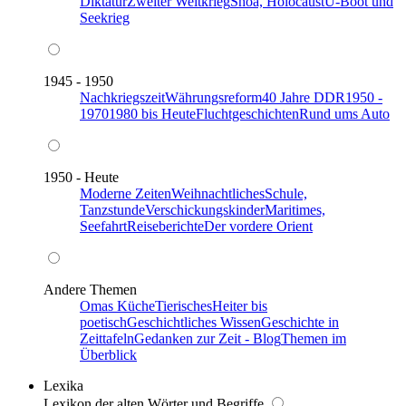
Diktatur
Zweiter Weltkrieg
Shoa, Holocaust
U-Boot und
Seekrieg
1945 - 1950
Nachkriegszeit
Währungsreform
40 Jahre DDR
1950 -
1970
1980 bis Heute
Fluchtgeschichten
Rund ums Auto
1950 - Heute
Moderne Zeiten
Weihnachtliches
Schule,
Tanzstunde
Verschickungskinder
Maritimes,
Seefahrt
Reiseberichte
Der vordere Orient
Andere Themen
Omas Küche
Tierisches
Heiter bis
poetisch
Geschichtliches Wissen
Geschichte in
Zeittafeln
Gedanken zur Zeit - Blog
Themen im
Überblick
Lexika
Lexikon der alten Wörter und Begriffe