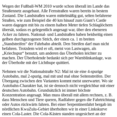
Wegen der Fußball-WM 2010 wurde schon überall im Lande das
Straßennetz ausgebaut. Alle Fernstraßen waren bereits in bestem
Zustand. Die Landstraßen waren mittelmäßig gut, selten befahrene
Straßen, wie zum Beispiel die 40 km hinauf zum Giant’s Castle
waren dagegen mit bis zu einem halben Meter tiefen Schlaglöchern
übersät, sodass es gelegentlich angesagt war, über den ebeneren
Acker zu fahren. National- und Landstraßen haben beidseitig einen
gelben durchgezogenen Strich, der einen ca. 1 m breiten
Standstreifen
der Fahrbahn abteilt. Den Streifen darf man nicht
befahren. Trotzdem wird er oft, meist von Lastwagen, als
Kriechspur
benutzt, um anderen das Überholen leichter zu
machen. Der Überholende bedankt sich per Warnblinkanlage, was
der Überholte mit der Lichthupe quittiert.
Nehmen wir die Nationalstraße N2: Mal ist sie eine 4-spurige
Autobahn, mal 2-spurig, mal mit und mal ohne Seitenstreifen. Der
Übergang zwischen den Varianten kommt meist unerwartet. Wo sie
Autobahn-Charakter hat, ist sie dennoch nicht vergleichbar mit einer
deutschen Autobahn. Grundsätzlich ist immer höchste
Konzentration angesagt. Man muss überall mit allem rechnen, z. B.
dass Menschen und Tiere queren, Radfahrer gegen die Fahrtrichtung
oder Autos rückwärts fahren. Bei einer Serpentinenfahrt bergab im
nördlichen KwaZulu-Gebiet überholten wir in einer Linkskurve
einen Cola-Laster. Die Cola-Kästen standen ungesichert an der