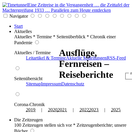
Eine Zeitreise in die Vergangenheit … die Zeittafel der
Machtergreifung 1933 … Parallelen zum Heute entdecken
Navigator
Start
Aktuelles
Aktuelles * Termine * Seitenüberblick * Chronik einer
Pandemie
Ausflüge,
Aktuelles / Termine
Leitartikel & Termine
Aktuelle Mitteilungen
RSS-Feed
Fernreisen –
Reiseberichte
z
Seitenübersicht
Sitemap
Impressum
Datenschutz
Corona-Chronik
2019
|
2020
2021
|
2022
2023
|
2025
Die Zeitzeugen
100 Zeitzeugen stellen sich vor * Zeitzeugenberichte; unsere
Bücher