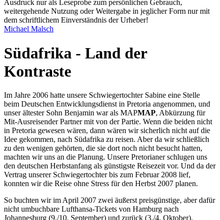
Ausdruck nur als Leseprobe zum persönlichen Gebrauch,
weitergehende Nutzung oder Weitergabe in jeglicher Form nur mit
dem schriftlichem Einverständnis der Urheber!
Michael Malsch
Südafrika - Land der
Kontraste
Im Jahre 2006 hatte unsere Schwiegertochter Sabine eine Stelle
beim Deutschen Entwicklungsdienst in Pretoria angenommen, und
unser ältester Sohn Benjamin war als
MAP
MAP
, Abkürzung für
Mit-Ausreisender Partner
mit von der Partie. Wenn die beiden nicht
in Pretoria gewesen wären, dann wären wir sicherlich nicht auf die
Idee gekommen, nach Südafrika zu reisen. Aber da wir schließlich
zu den wenigen gehörten, die sie dort noch nicht besucht hatten,
machten wir uns an die Planung. Unsere Pretorianer schlugen uns
den deutschen Herbstanfang als günstigste Reisezeit vor. Und da der
Vertrag unserer Schwiegertochter bis zum Februar 2008 lief,
konnten wir die Reise ohne Stress für den Herbst 2007 planen.
So buchten wir im April 2007 zwei äußerst preisgünstige, aber dafür
nicht umbuchbare Lufthansa-Tickets von Hamburg nach
Johannesburg (9./10. September) und zurück (3./4. Oktober).