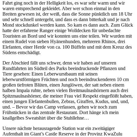
Fahrt ging noch in der Helligkeit los, es war sehr warm und wir
waren entsprechend gekleidet. Aber wer schon einmal in den
Breiten gewesen ist, der weiß, dass die Sonne pünktlich um 18 Uhr
und sehr schnell untergeht, und dass es dann bitterkalt und je nach
Mond stockdunkel werden kann. So kam es dann auch. Zum Glück
hatte der erfahrene Ranger einige Wolldecken für unbedachte
Touristen an Bord und wir konnten uns eine teilen. Wir wurden mit
einem Rudel von sieben Hyänenhunden, mehreren Rhinos, drei
Elefanten, einer Herde von ca. 100 Büffeln und mit dem Kreuz des
Südens entschädigt.
Der Abschied fällt uns schwer, denn wir haben auf unseren
Rundfahrten im Südteil des Parks beeindruckende Pflanzen und
Tiere gesehen: Einen Leberwurstbaum mit seinen
leberwurstförmigen Früchten und noch beeindruckenderen 10 cm
großen tiefroten Blüten, einen Junglöwen, der satt neben einem
halben Impala ruhte, neben vielen Breitmaulnashörnern auch drei
Spitzmaulnashörner, die meiner Frau viel Respekt eingeflößt haben,
einen jungen Elefantenbullen, Zebras, Giraffen, Kudus, und, und,
und. – Bevor wir das Camp verlassen, gehen wir noch zum
Frühstücken in das zentrale Restaurant. Dort hänge ich mein
knallgelbes Sweatshirt über die Stuhllehne…
Unsere nächste herausragende Station war ein zweitägiger
Aufenthalt im Giant’s Castle Reserve in der Provinz KwaZulu