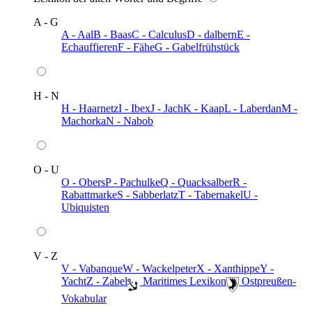
A - G
A - Aal
B - Baas
C - Calculus
D - dalbern
E -
Echauffieren
F - Fähe
G - Gabelfrühstück
H - N
H - Haarnetz
I - Ibex
J - Jach
K - Kaap
L - Laberdan
M -
Machorka
N - Nabob
O - U
O - Obers
P - Pachulke
Q - Quacksalber
R -
Rabattmarke
S - Sabberlatz
T - Tabernakel
U -
Ubiquisten
V - Z
V - Vabanque
W - Wackelpeter
X - Xanthippe
Y -
Yacht
Z - Zabel
️ Maritimes Lexikon
️ Ostpreußen-
Vokabular