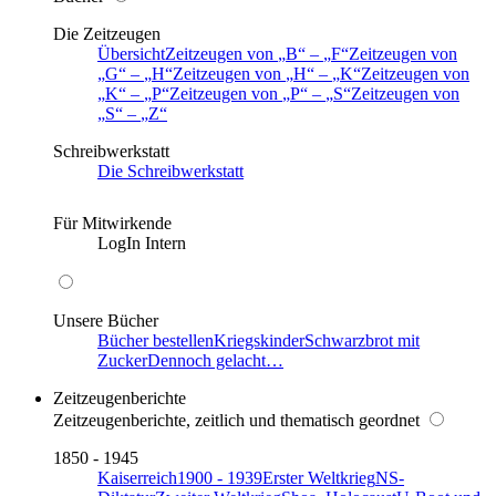
Die Zeitzeugen
Übersicht
Zeitzeugen von
B
–
F
Zeitzeugen von
G
–
H
Zeitzeugen von
H
–
K
Zeitzeugen von
K
–
P
Zeitzeugen von
P
–
S
Zeitzeugen von
S
–
Z
Schreibwerkstatt
Die Schreibwerkstatt
Für Mitwirkende
LogIn Intern
Unsere Bücher
Bücher bestellen
Kriegskinder
Schwarzbrot mit
Zucker
Dennoch gelacht…
Zeitzeugenberichte
Zeitzeugenberichte, zeitlich und thematisch geordnet
1850 - 1945
Kaiserreich
1900 - 1939
Erster Weltkrieg
NS-