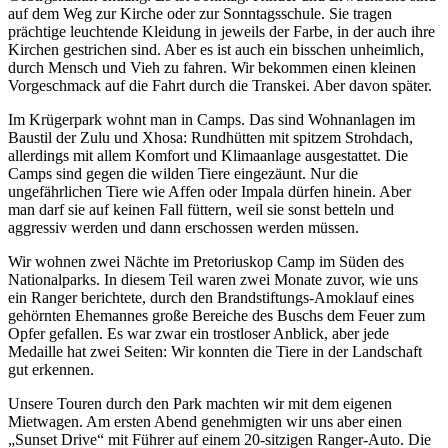
auf dem Weg zur Kirche oder zur Sonntagsschule. Sie tragen
prächtige leuchtende Kleidung in jeweils der Farbe, in der auch ihre
Kirchen gestrichen sind. Aber es ist auch ein bisschen unheimlich,
durch Mensch und Vieh zu fahren. Wir bekommen einen kleinen
Vorgeschmack auf die Fahrt durch die Transkei. Aber davon später.
Im Krügerpark wohnt man in Camps. Das sind Wohnanlagen im
Baustil der Zulu und Xhosa: Rundhütten mit spitzem Strohdach,
allerdings mit allem Komfort und Klimaanlage ausgestattet. Die
Camps sind gegen die wilden Tiere eingezäunt. Nur die
ungefährlichen Tiere wie Affen oder Impala dürfen hinein. Aber
man darf sie auf keinen Fall füttern, weil sie sonst betteln und
aggressiv werden und dann erschossen werden müssen.
Wir wohnen zwei Nächte im Pretoriuskop Camp im Süden des
Nationalparks. In diesem Teil waren zwei Monate zuvor, wie uns
ein Ranger berichtete, durch den Brandstiftungs-Amoklauf eines
gehörnten Ehemannes große Bereiche des Buschs dem Feuer zum
Opfer gefallen. Es war zwar ein trostloser Anblick, aber jede
Medaille hat zwei Seiten: Wir konnten die Tiere in der Landschaft
gut erkennen.
Unsere Touren durch den Park machten wir mit dem eigenen
Mietwagen. Am ersten Abend genehmigten wir uns aber einen
Sunset Drive
mit Führer auf einem 20-sitzigen Ranger-Auto. Die