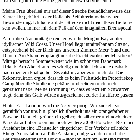
man sich
durch die Hölle gehen
in etwa so vorstellen?
Meine Frau überließ mir auf dieser Strecke freundlicherweise das
Steuer. Ihr gebührt in der Rolle als Beifahrerin meine ganze
Bewunderung. Ich hätte auf der Strecke nicht machtloser Beifahrer
sein wollen, immer mit dem Fuß auf dem imaginären Bremspedal!
Am frühen Nachmittag erreichen wir die Morgan Bay an der
idyllischen Wild Coast. Unser Hotel liegt unmittelbar am Strand,
entsprechend ist der Blick aus unserem Zimmer: Meer, Sand und
Dünen. Am Strand empfängt uns die Pracht exotischer Muscheln!
Mittags herrscht Sommerwetter wie im schönsten Dänemark-
Urlaub. Am Abend wird es windig und kühl. Ich suche deshalb
nach meinem knallgelben Sweatshirt, aber es ist nicht da. Die
Rekonstruktion ergibt, dass ich es beim Frühstück im Pretoriuskop
Camp über die Stuhllehne gehängt und seitdem nicht mehr
gebraucht habe. Meine Hoffnung ist, dass es jetzt ein Schwarzer
trägt, denn das Gelb würde ausgezeichnet zu der Hautfarbe passen.
Hinter East London wird die N2 vierspurig. Wir zuckeln so
gemütlich vor uns hin, plötzlich überholt uns ein orangefarbener
Porsche. Dann ein grüner, ein gelber, ein silberner und noch einer.
Kurz darauf überholen uns noch weitere 20-30 Porsches. Bei einer
Ausfahrt ist eine
Baustelle
eingerichtet. Der Verkehr teilt sich:
Einige Autos fahren auf die Ausfahrt, einige werden durch die
Baustellenbegrenzung auf die Autobahn geführt. Wir sind mitten