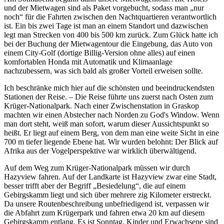
und der Mietwagen sind als Paket vorgebucht, sodass man
nur
noch
für die Fahrten zwischen den Nachtquartieren verantwortlich
ist. Ein bis zwei Tage ist man an einem Standort und dazwischen
legt man Strecken von 400 bis 500 km zurück. Zum Glück hatte ich
bei der Buchung der Mietwagentour die Eingebung, das Auto von
einem City-Golf (dortige Billig-Version ohne alles) auf einen
komfortablen Honda mit Automatik und Klimaanlage
nachzubessern, was sich bald als großer Vorteil erweisen sollte.
Ich beschränke mich hier auf die schönsten und beeindruckendsten
Stationen der Reise. – Die Reise führte uns zuerst nach Osten zum
Krüger-Nationalpark. Nach einer Zwischenstation in Graskop
machten wir einen Abstecher nach Norden zu
God's
Window. Wenn
man dort steht, weiß man sofort, warum dieser Aussichtspunkt so
heißt. Er liegt auf einem Berg, von dem man eine weite Sicht in eine
700 m tiefer liegende Ebene hat. Wir wurden belohnt: Der Blick auf
Afrika aus der Vogelperspektive war wirklich überwältigend.
Auf dem Weg zum Krüger-Nationalpark müssen wir durch
Hazyview fahren. Auf der Landkarte ist Hazyview zwar eine Stadt,
besser trifft aber der Begriff
Besiedelung
, die auf einem
Gebirgskamm liegt und sich über mehrere zig Kilometer erstreckt.
Da unsere Routenbeschreibung unbefriedigend ist, verpassen wir
die Abfahrt zum Krügerpark und fahren etwa 20 km auf diesem
Gebirgskamm entlang. Es ist Sonntag. Kinder und Erwachsene sind