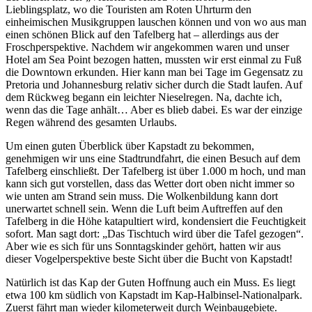
Lieblingsplatz, wo die Touristen am Roten Uhrturm den
einheimischen Musikgruppen lauschen können und von wo aus man
einen schönen Blick auf den Tafelberg hat – allerdings aus der
Froschperspektive. Nachdem wir angekommen waren und unser
Hotel am Sea Point bezogen hatten, mussten wir erst einmal zu Fuß
die Downtown erkunden. Hier kann man bei Tage im Gegensatz zu
Pretoria und Johannesburg relativ sicher durch die Stadt laufen. Auf
dem Rückweg begann ein leichter Nieselregen. Na, dachte ich,
wenn das die Tage anhält… Aber es blieb dabei. Es war der einzige
Regen während des gesamten Urlaubs.
Um einen guten Überblick über Kapstadt zu bekommen,
genehmigen wir uns eine Stadtrundfahrt, die einen Besuch auf dem
Tafelberg einschließt. Der Tafelberg ist über 1.000 m hoch, und man
kann sich gut vorstellen, dass das Wetter dort oben nicht immer so
wie unten am Strand sein muss. Die Wolkenbildung kann dort
unerwartet schnell sein. Wenn die Luft beim Auftreffen auf den
Tafelberg in die Höhe katapultiert wird, kondensiert die Feuchtigkeit
sofort. Man sagt dort:
Das Tischtuch wird über die Tafel gezogen
.
Aber wie es sich für uns Sonntagskinder gehört, hatten wir aus
dieser Vogelperspektive beste Sicht über die Bucht von Kapstadt!
Natürlich ist das Kap der Guten Hoffnung auch ein Muss. Es liegt
etwa 100 km südlich von Kapstadt im Kap-Halbinsel-Nationalpark.
Zuerst fährt man wieder kilometerweit durch Weinbaugebiete.