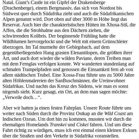
Natal. Giant’s Castle ist ein Gipfel der Drakensberge
(Drachenberge), einem Bergmassiv, das sich von Nordost bis
Südwest quer durch Südafrika zieht und auch die Südafrikanischen
Alpen genannt wird. Dort oben auf über 3000 m Höhe liegt das
Reservat. Auch hier die charakteristischen Hütten im Xhosa-Stil, die
Affen, die die Strohhalme aus den Dächern ziehen, die
schwirrenden Kolibris. Der beginnende Frühling hatte die
Wildblumen hervorgelockt und die Welt mit einem Grünschleier
überzogen. Im Tal murmelte der Gebirgsbach, auf dem
gegenüberliegenden Hang grasten Elenantilopen, die größten ihrer
Art, und auch dort wieder die wilden Paviane, deren Treiben man
mit dem Fernglas verfolgen konnte. Wir wanderten stundenlang auf
schmalen Trampelpfaden und genossen die Einsamkeit fern ab von
allem städtischen Trubel. Eine Xossa-Frau führte uns zu 5000 Jahre
alten Höhlenmalereien der
San
Buschmänner, die Ureinwohner
Südafrikas
. Und nachts das Kreuz des Südens, wie man es sonst
nirgends sieht. Kurz gesagt, ein Ort, an dem man sagen möchte:
Verweile doch…
.
Aber wir hatten ja einen festen Fahrplan. Unsere Route führte uns
weiter nach Süden durch die Provinz Ostkap an die
Wild Coast
am
Indischen Ozean. Um dort hin zu kommen, mussten wir durch die
ehemaligen Homelands
Transkei
und
Ciskei
fahren. Und um diese
Fahrt richtig zu würdigen, muss ich erst einmal einen kleinen Exkurs
über die Straßen und den Verkehr in Südafrika voranstellen.