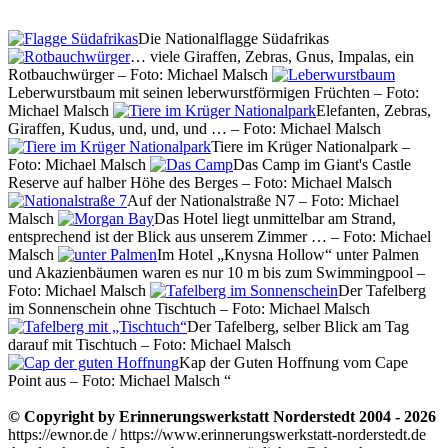
Die Nationalflagge Südafrikas
… viele Giraffen, Zebras, Gnus, Impalas, ein
Rotbauchwürger – Foto: Michael Malsch
Leberwurstbaum mit seinen leberwurstförmigen Früchten – Foto:
Michael Malsch
Elefanten, Zebras,
Giraffen, Kudus, und, und, und … – Foto: Michael Malsch
Tiere im Krüger Nationalpark –
Foto: Michael Malsch
Das Camp im Giant's Castle
Reserve auf halber Höhe des Berges – Foto: Michael Malsch
Auf der Nationalstraße N7 – Foto: Michael
Malsch
Das Hotel liegt unmittelbar am Strand,
entsprechend ist der Blick aus unserem Zimmer … – Foto: Michael
Malsch
Im Hotel „Knysna Hollow“ unter Palmen
und Akazienbäumen waren es nur 10 m bis zum Swimmingpool –
Foto: Michael Malsch
Der Tafelberg
im Sonnenschein ohne Tischtuch – Foto: Michael Malsch
Der Tafelberg, selber Blick am Tag
darauf mit Tischtuch – Foto: Michael Malsch
Kap der Guten Hoffnung vom Cape
Point aus – Foto: Michael Malsch
© Copyright by Erinnerungswerkstatt Norderstedt 2004 - 2026
https://ewnor.de / https://www.erinnerungswerkstatt-norderstedt.de