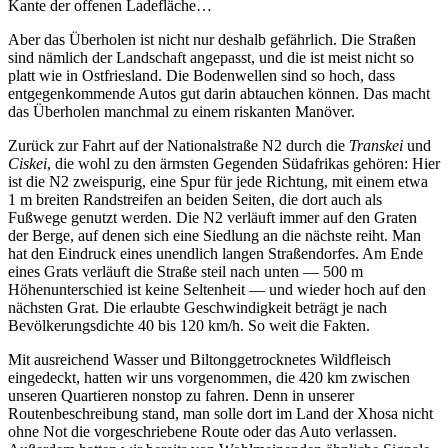
Kante der offenen Ladefläche…
Aber das Überholen ist nicht nur deshalb gefährlich. Die Straßen
sind nämlich der Landschaft angepasst, und die ist meist nicht so
platt wie in Ostfriesland. Die Bodenwellen sind so hoch, dass
entgegenkommende Autos gut darin abtauchen können. Das macht
das Überholen manchmal zu einem riskanten Manöver.
Zurück zur Fahrt auf der Nationalstraße N2 durch die
Transkei
und
Ciskei
, die wohl zu den ärmsten Gegenden Südafrikas gehören: Hier
ist die N2 zweispurig, eine Spur für jede Richtung, mit einem etwa
1 m breiten Randstreifen an beiden Seiten, die dort auch als
Fußwege genutzt werden. Die N2 verläuft immer auf den Graten
der Berge, auf denen sich eine Siedlung an die nächste reiht. Man
hat den Eindruck eines unendlich langen Straßendorfes. Am Ende
eines Grats verläuft die Straße steil nach unten — 500 m
Höhenunterschied ist keine Seltenheit — und wieder hoch auf den
nächsten Grat. Die erlaubte Geschwindigkeit beträgt je nach
Bevölkerungsdichte 40 bis 120 km/h. So weit die Fakten.
Mit ausreichend Wasser und
Biltong
getrocknetes Wildfleisch
eingedeckt, hatten wir uns vorgenommen, die 420 km zwischen
unseren Quartieren nonstop zu fahren. Denn in unserer
Routenbeschreibung stand, man solle dort im Land der Xhosa nicht
ohne Not die vorgeschriebene Route oder das Auto verlassen.