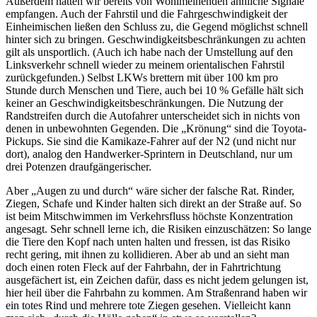
Außerdem hatten wir bereits von Wohlmeinenden ähnliche Signale
empfangen. Auch der Fahrstil und die Fahrgeschwindigkeit der
Einheimischen ließen den Schluss zu, die Gegend möglichst schnell
hinter sich zu bringen. Geschwindigkeitsbeschränkungen zu achten
gilt als unsportlich. (Auch ich habe nach der Umstellung auf den
Linksverkehr schnell wieder zu meinem orientalischen Fahrstil
zurückgefunden.) Selbst LKWs brettern mit über 100 km pro
Stunde durch Menschen und Tiere, auch bei 10 % Gefälle hält sich
keiner an Geschwindigkeitsbeschränkungen. Die Nutzung der
Randstreifen durch die Autofahrer unterscheidet sich in nichts von
denen in unbewohnten Gegenden. Die
Krönung
sind die Toyota-
Pickups. Sie sind die Kamikaze-Fahrer auf der N2 (und nicht nur
dort), analog den Handwerker-Sprintern in Deutschland, nur um
drei Potenzen draufgängerischer.
Aber
Augen zu und durch
wäre sicher der falsche Rat. Rinder,
Ziegen, Schafe und Kinder halten sich direkt an der Straße auf. So
ist beim Mitschwimmen im Verkehrsfluss höchste Konzentration
angesagt. Sehr schnell lerne ich, die Risiken einzuschätzen: So lange
die Tiere den Kopf nach unten halten und fressen, ist das Risiko
recht gering, mit ihnen zu kollidieren. Aber ab und an sieht man
doch einen roten Fleck auf der Fahrbahn, der in Fahrtrichtung
ausgefächert ist, ein Zeichen dafür, dass es nicht jedem gelungen ist,
hier heil über die Fahrbahn zu kommen. Am Straßenrand haben wir
ein totes Rind und mehrere tote Ziegen gesehen. Vielleicht kann