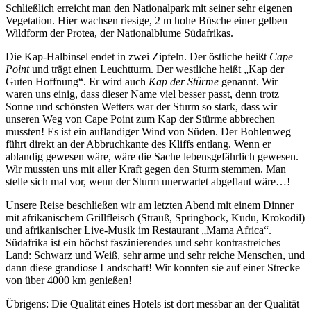
Schließlich erreicht man den Nationalpark mit seiner sehr eigenen
Vegetation. Hier wachsen riesige, 2 m hohe Büsche einer gelben
Wildform der Protea, der Nationalblume Südafrikas.
Die Kap-Halbinsel endet in zwei Zipfeln. Der östliche heißt
Cape
Point
und trägt einen Leuchtturm. Der westliche heißt
Kap der
Guten Hoffnung
. Er wird auch
Kap der Stürme
genannt. Wir
waren uns einig, dass dieser Name viel besser passt, denn trotz
Sonne und schönsten Wetters war der Sturm so stark, dass wir
unseren Weg von Cape Point zum Kap der Stürme abbrechen
mussten! Es ist ein auflandiger Wind von Süden. Der Bohlenweg
führt direkt an der Abbruchkante des Kliffs entlang. Wenn er
ablandig gewesen wäre, wäre die Sache lebensgefährlich gewesen.
Wir mussten uns mit aller Kraft gegen den Sturm stemmen. Man
stelle sich mal vor, wenn der Sturm unerwartet abgeflaut wäre…!
Unsere Reise beschließen wir am letzten Abend mit einem Dinner
mit afrikanischem Grillfleisch (Strauß, Springbock, Kudu, Krokodil)
und afrikanischer Live-Musik im Restaurant
Mama Africa
.
Südafrika ist ein höchst faszinierendes und sehr kontrastreiches
Land: Schwarz und Weiß, sehr arme und sehr reiche Menschen, und
dann diese grandiose Landschaft! Wir konnten sie auf einer Strecke
von über 4000 km genießen!
Übrigens: Die Qualität eines Hotels ist dort messbar an der Qualität