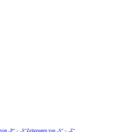
 von
P
–
S
Zeitzeugen von
S
–
Z