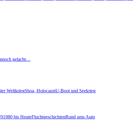
nnoch gelacht…
ter Weltkrieg
Shoa, Holocaust
U-Boot und Seekrieg
70
1980 bis Heute
Fluchtgeschichten
Rund ums Auto