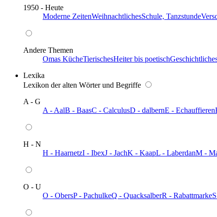
1950 - Heute
Moderne Zeiten
Weihnachtliches
Schule, Tanzstunde
Vers
Andere Themen
Omas Küche
Tierisches
Heiter bis poetisch
Geschichtliche
Lexika
Lexikon der alten Wörter und Begriffe
A - G
A - Aal
B - Baas
C - Calculus
D - dalbern
E - Echauffieren
H - N
H - Haarnetz
I - Ibex
J - Jach
K - Kaap
L - Laberdan
M - M
O - U
O - Obers
P - Pachulke
Q - Quacksalber
R - Rabattmarke
S