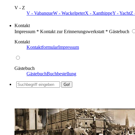
V - Z
V - Vabanque
W - Wackelpeter
X - Xanthippe
Y - Yacht
Z 
Kontakt
Impressum * Kontakt zur Erinnerungswerkstatt * Gästebuch
Kontakt
Kontaktformular
Impressum
Gästebuch
Gästebuch
Buchbestellung