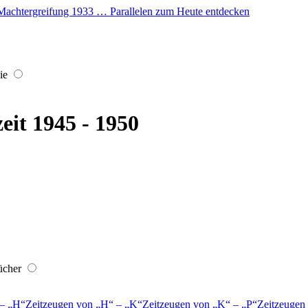
er Machtergreifung 1933 … Parallelen zum Heute entdecken
ie
eit 1945 - 1950
ücher
–
H
Zeitzeugen von
H
–
K
Zeitzeugen von
K
–
P
Zeitzeugen