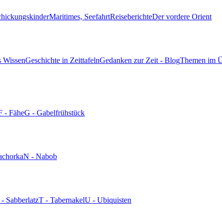
chickungskinder
Maritimes, Seefahrt
Reiseberichte
Der vordere Orient
s Wissen
Geschichte in Zeittafeln
Gedanken zur Zeit - Blog
Themen im Ü
F - Fähe
G - Gabelfrühstück
achorka
N - Nabob
 - Sabberlatz
T - Tabernakel
U - Ubiquisten