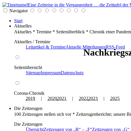
Eine Zeitreise in die Vergangenheit … die Zeittafel d
Navigator
Start
Aktuelles
Aktuelles * Termine * Seitenüberblick * Chronik einer Pandem
Aktuelles / Termine
Leitartikel & Termine
Aktuelle Mitteilungen
RSS-Feed
Nachkriegsz
Seitenübersicht
Sitemap
Impressum
Datenschutz
Corona-Chronik
2019
|
2020
2021
|
2022
2023
|
2025
Die Zeitzeugen
100 Zeitzeugen stellen sich vor * Zeitzeugenberichte; unsere B
Die Zeitzeugen
Übersicht
Zeitzeugen von
B
–
F
Zeitzeugen von
G