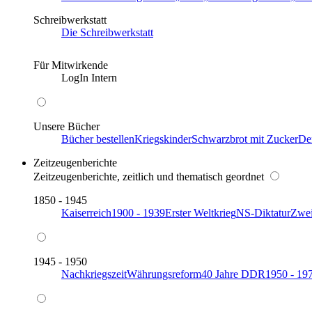
Schreibwerkstatt
Die Schreibwerkstatt
Für Mitwirkende
LogIn Intern
Unsere Bücher
Bücher bestellen
Kriegskinder
Schwarzbrot mit Zucker
De
Zeitzeugenberichte
Zeitzeugenberichte, zeitlich und thematisch geordnet
1850 - 1945
Kaiserreich
1900 - 1939
Erster Weltkrieg
NS-Diktatur
Zwei
1945 - 1950
Nachkriegszeit
Währungsreform
40 Jahre DDR
1950 - 19