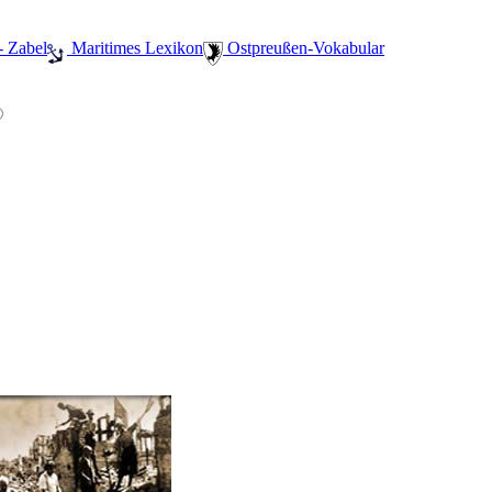
- Zabel
️ Maritimes Lexikon
️ Ostpreußen-Vokabular