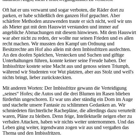
Oft hat er uns verwarnt und sogar verboten, die Räder dort zu
parken, er habe schließlich den ganzen Hof gepachtet. Aber
schärfere Methoden anzuwenden traute er sich nicht, weil wir uns
als Mieter gut mit dem Hauswirt verstanden und immer auf
angebliche Abmachungen mit diesem hinwiesen. Mit dem Hauswirt
war aber nicht zu reden, der wollte nur seinen Frieden und es allen
recht machen. Wir mussten den Kampf um Ordnung und
Besitzrechte am Hof also allein mit dem Imbissfritzen ausfechten.
An den doofen Spielchen, Verstecken und Suchen und giftige
Unterhaltungen führen, konnte keiner seine Freude haben. Der
Imbissfritze kostete seine Macht aus und genoss seinen Triumph,
während wir Studenten vor Wut platzten, aber aus Stolz und weil's
nichts bringt, lieber zurücksteckten.
Mit anderen Worten: Der Imbissfritze gewann die Verteidigung
seines
Hofes; die Autos und die drei Blumen im Rasen blieben
fürderhin ungeschoren. Er war uns aber ständig ein Dorn im Auge
und stachelte unsere Fantasie zu schlimmen Gedanken an. Wir
schmiedeten fürchterliche Rachepläne, die allerdings dazu verurteilt
waren, Pläne zu bleiben. Denn feige, Intellektuelle neigen eher zu
verbalen Attacken, haben wir nichts weiter unternommen. Und das
Leben ging weiter, irgendwann zogen wir aus und vergaßen das
Thema und den Imbissfritzen.