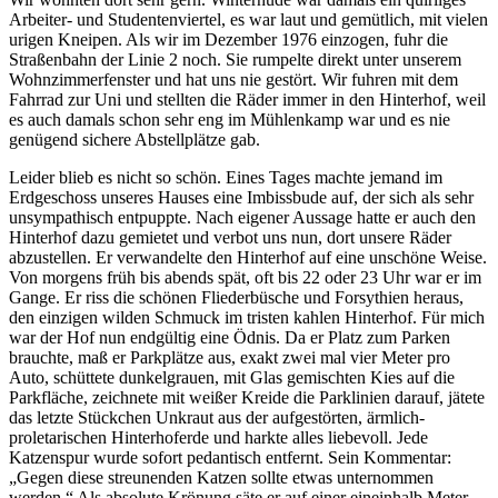
Arbeiter- und Studentenviertel, es war laut und gemütlich, mit vielen
urigen Kneipen. Als wir im Dezember 1976 einzogen, fuhr die
Straßenbahn der Linie 2 noch. Sie rumpelte direkt unter unserem
Wohnzimmerfenster und hat uns nie gestört. Wir fuhren mit dem
Fahrrad zur Uni und stellten die Räder immer in den Hinterhof, weil
es auch damals schon sehr eng im Mühlenkamp war und es nie
genügend sichere Abstellplätze gab.
Leider blieb es nicht so schön. Eines Tages machte jemand im
Erdgeschoss unseres Hauses eine Imbissbude auf, der sich als sehr
unsympathisch entpuppte. Nach eigener Aussage hatte er auch den
Hinterhof dazu gemietet und verbot uns nun, dort unsere Räder
abzustellen. Er verwandelte den Hinterhof auf eine unschöne Weise.
Von morgens früh bis abends spät, oft bis 22 oder 23 Uhr war er im
Gange. Er riss die schönen Fliederbüsche und Forsythien heraus,
den einzigen wilden Schmuck im tristen kahlen Hinterhof. Für mich
war der Hof nun endgültig eine Ödnis. Da er Platz zum Parken
brauchte, maß er Parkplätze aus, exakt zwei mal vier Meter pro
Auto, schüttete dunkelgrauen, mit Glas gemischten Kies auf die
Parkfläche, zeichnete mit weißer Kreide die Parklinien darauf, jätete
das letzte Stückchen Unkraut aus der aufgestörten, ärmlich-
proletarischen Hinterhoferde und harkte alles liebevoll. Jede
Katzenspur wurde sofort pedantisch entfernt. Sein Kommentar:
Gegen diese streunenden Katzen sollte etwas unternommen
werden.
Als absolute Krönung säte er auf einer eineinhalb Meter