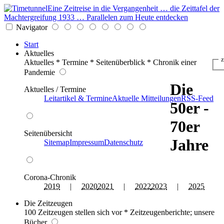
Eine Zeitreise in die Vergangenheit … die Zeittafel der
Machtergreifung 1933 … Parallelen zum Heute entdecken
Navigator
Start
Aktuelles
z
Aktuelles * Termine * Seitenüberblick * Chronik einer
Pandemie
Die
Aktuelles / Termine
Leitartikel & Termine
Aktuelle Mitteilungen
RSS-Feed
50er -
70er
Seitenübersicht
Jahre
Sitemap
Impressum
Datenschutz
Corona-Chronik
2019
|
2020
2021
|
2022
2023
|
2025
Die Zeitzeugen
100 Zeitzeugen stellen sich vor * Zeitzeugenberichte; unsere
Bücher