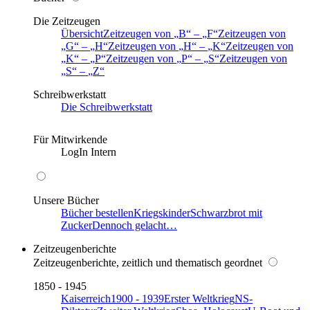
Die Zeitzeugen
Übersicht
Zeitzeugen von
B
–
F
Zeitzeugen von
G
–
H
Zeitzeugen von
H
–
K
Zeitzeugen von
K
–
P
Zeitzeugen von
P
–
S
Zeitzeugen von
S
–
Z
Schreibwerkstatt
Die Schreibwerkstatt
Für Mitwirkende
LogIn Intern
Unsere Bücher
Bücher bestellen
Kriegskinder
Schwarzbrot mit
Zucker
Dennoch gelacht…
Zeitzeugenberichte
Zeitzeugenberichte, zeitlich und thematisch geordnet
1850 - 1945
Kaiserreich
1900 - 1939
Erster Weltkrieg
NS-