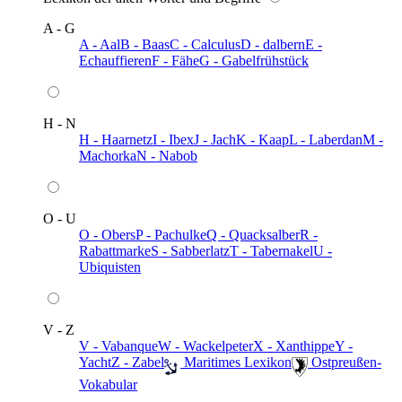
A - G
A - Aal
B - Baas
C - Calculus
D - dalbern
E -
Echauffieren
F - Fähe
G - Gabelfrühstück
H - N
H - Haarnetz
I - Ibex
J - Jach
K - Kaap
L - Laberdan
M -
Machorka
N - Nabob
O - U
O - Obers
P - Pachulke
Q - Quacksalber
R -
Rabattmarke
S - Sabberlatz
T - Tabernakel
U -
Ubiquisten
V - Z
V - Vabanque
W - Wackelpeter
X - Xanthippe
Y -
Yacht
Z - Zabel
️ Maritimes Lexikon
️ Ostpreußen-
Vokabular