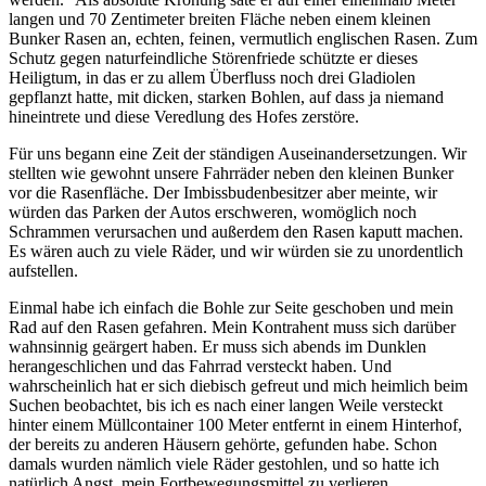
langen und 70 Zentimeter breiten Fläche neben einem kleinen
Bunker Rasen an, echten, feinen, vermutlich englischen Rasen. Zum
Schutz gegen naturfeindliche Störenfriede schützte er dieses
Heiligtum, in das er zu allem Überfluss noch drei Gladiolen
gepflanzt hatte, mit dicken, starken Bohlen, auf dass ja niemand
hineintrete und diese Veredlung des Hofes zerstöre.
Für uns begann eine Zeit der ständigen Auseinandersetzungen. Wir
stellten wie gewohnt unsere Fahrräder neben den kleinen Bunker
vor die Rasenfläche. Der Imbissbudenbesitzer aber meinte, wir
würden das Parken der Autos erschweren, womöglich noch
Schrammen verursachen und außerdem den Rasen kaputt machen.
Es wären auch zu viele Räder, und wir würden sie zu unordentlich
aufstellen.
Einmal habe ich einfach die Bohle zur Seite geschoben und mein
Rad auf den Rasen gefahren. Mein Kontrahent muss sich darüber
wahnsinnig geärgert haben. Er muss sich abends im Dunklen
herangeschlichen und das Fahrrad versteckt haben. Und
wahrscheinlich hat er sich diebisch gefreut und mich heimlich beim
Suchen beobachtet, bis ich es nach einer langen Weile versteckt
hinter einem Müllcontainer 100 Meter entfernt in einem Hinterhof,
der bereits zu anderen Häusern gehörte, gefunden habe. Schon
damals wurden nämlich viele Räder gestohlen, und so hatte ich
natürlich Angst, mein Fortbewegungsmittel zu verlieren.