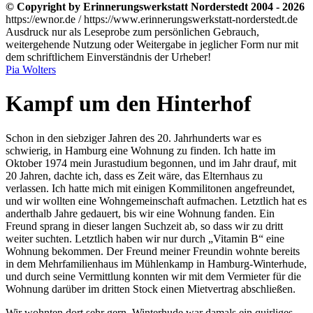
© Copyright by Erinnerungswerkstatt Norderstedt 2004 - 2026
https://ewnor.de / https://www.erinnerungswerkstatt-norderstedt.de
Ausdruck nur als Leseprobe zum persönlichen Gebrauch,
weitergehende Nutzung oder Weitergabe in jeglicher Form nur mit
dem schriftlichem Einverständnis der Urheber!
Pia Wolters
Kampf um den Hinterhof
Schon in den siebziger Jahren des 20. Jahrhunderts war es
schwierig, in Hamburg eine Wohnung zu finden. Ich hatte im
Oktober 1974 mein Jurastudium begonnen, und im Jahr drauf, mit
20 Jahren, dachte ich, dass es Zeit wäre, das Elternhaus zu
verlassen. Ich hatte mich mit einigen Kommilitonen angefreundet,
und wir wollten eine Wohngemeinschaft aufmachen. Letztlich hat es
anderthalb Jahre gedauert, bis wir eine Wohnung fanden. Ein
Freund sprang in dieser langen Suchzeit ab, so dass wir zu dritt
weiter suchten. Letztlich haben wir nur durch
Vitamin B
eine
Wohnung bekommen. Der Freund meiner Freundin wohnte bereits
in dem Mehrfamilienhaus im Mühlenkamp in Hamburg-Winterhude,
und durch seine Vermittlung konnten wir mit dem Vermieter für die
Wohnung darüber im dritten Stock einen Mietvertrag abschließen.
Wir wohnten dort sehr gern. Winterhude war damals ein quirliges