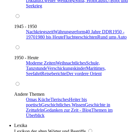
Diktatur
Zweiter Weltkrieg
Shoa, Holocaust
U-Boot und
Seekrieg
1945 - 1950
Nachkriegszeit
Währungsreform
40 Jahre DDR
1950 -
1970
1980 bis Heute
Fluchtgeschichten
Rund ums Auto
1950 - Heute
Moderne Zeiten
Weihnachtliches
Schule,
Tanzstunde
Verschickungskinder
Maritimes,
Seefahrt
Reiseberichte
Der vordere Orient
Andere Themen
Omas Küche
Tierisches
Heiter bis
poetisch
Geschichtliches Wissen
Geschichte in
Zeittafeln
Gedanken zur Zeit - Blog
Themen im
Überblick
Lexika
Lexikon der alten Wörter und Begriffe