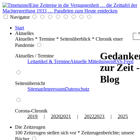
Eine Zeitreise in die Vergangenheit … die Zeittafel der
Machtergreifung 1933 … Parallelen zum Heute entdecken
Navigator
Start
Aktuelles
z
Aktuelles * Termine * Seitenüberblick * Chronik einer
Pandemie
Gedanke
Aktuelles / Termine
Leitartikel & Termine
Aktuelle Mitteilungen
RSS-Feed
zur Zeit -
Blog
Seitenübersicht
Sitemap
Impressum
Datenschutz
Corona-Chronik
2019
|
2020
2021
|
2022
2023
|
2025
Die Zeitzeugen
100 Zeitzeugen stellen sich vor * Zeitzeugenberichte; unsere
Bücher