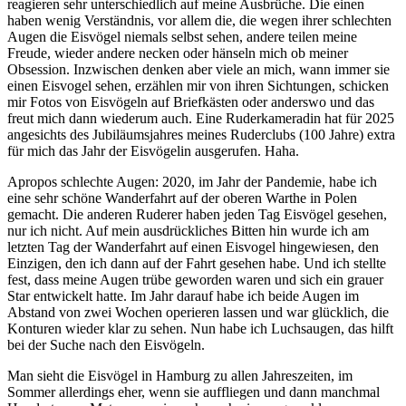
reagieren sehr unterschiedlich auf meine Ausbrüche. Die einen
haben wenig Verständnis, vor allem die, die wegen ihrer schlechten
Augen die Eisvögel niemals selbst sehen, andere teilen meine
Freude, wieder andere necken oder hänseln mich ob meiner
Obsession. Inzwischen denken aber viele an mich, wann immer sie
einen Eisvogel sehen, erzählen mir von ihren Sichtungen, schicken
mir Fotos von Eisvögeln auf Briefkästen oder anderswo und das
freut mich dann wiederum auch. Eine Ruderkameradin hat für 2025
angesichts des Jubiläumsjahres meines Ruderclubs (100 Jahre) extra
für mich das Jahr der Eisvögelin ausgerufen. Haha.
Apropos schlechte Augen: 2020, im Jahr der Pandemie, habe ich
eine sehr schöne Wanderfahrt auf der oberen Warthe in Polen
gemacht. Die anderen Ruderer haben jeden Tag Eisvögel gesehen,
nur ich nicht. Auf mein ausdrückliches Bitten hin wurde ich am
letzten Tag der Wanderfahrt auf einen Eisvogel hingewiesen, den
Einzigen, den ich dann auf der Fahrt gesehen habe. Und ich stellte
fest, dass meine Augen trübe geworden waren und sich ein grauer
Star entwickelt hatte. Im Jahr darauf habe ich beide Augen im
Abstand von zwei Wochen operieren lassen und war glücklich, die
Konturen wieder klar zu sehen. Nun habe ich Luchsaugen, das hilft
bei der Suche nach den Eisvögeln.
Man sieht die Eisvögel in Hamburg zu allen Jahreszeiten, im
Sommer allerdings eher, wenn sie auffliegen und dann manchmal