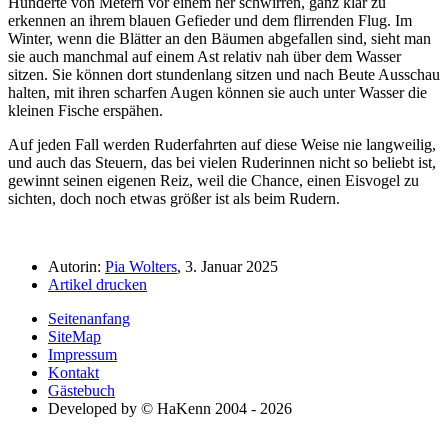
Hunderte von Metern vor einem her schwirren, ganz klar zu
erkennen an ihrem blauen Gefieder und dem flirrenden Flug. Im
Winter, wenn die Blätter an den Bäumen abgefallen sind, sieht man
sie auch manchmal auf einem Ast relativ nah über dem Wasser
sitzen. Sie können dort stundenlang sitzen und nach Beute Ausschau
halten, mit ihren scharfen Augen können sie auch unter Wasser die
kleinen Fische erspähen.
Auf jeden Fall werden Ruderfahrten auf diese Weise nie langweilig,
und auch das Steuern, das bei vielen Ruderinnen nicht so beliebt ist,
gewinnt seinen eigenen Reiz, weil die Chance, einen Eisvogel zu
sichten, doch noch etwas größer ist als beim Rudern.
Autorin:
Pia Wolters
, 3. Januar 2025
Artikel drucken
Seitenanfang
SiteMap
Impressum
Kontakt
Gästebuch
Developed by © HaKenn 2004 - 2026