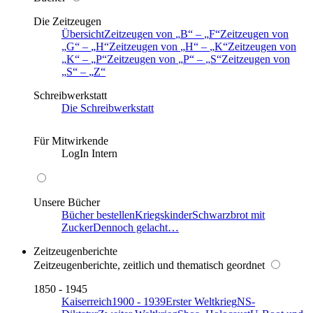
Die Zeitzeugen
Übersicht
Zeitzeugen von
B
–
F
Zeitzeugen von
G
–
H
Zeitzeugen von
H
–
K
Zeitzeugen von
K
–
P
Zeitzeugen von
P
–
S
Zeitzeugen von
S
–
Z
Schreibwerkstatt
Die Schreibwerkstatt
Für Mitwirkende
LogIn Intern
Unsere Bücher
Bücher bestellen
Kriegskinder
Schwarzbrot mit
Zucker
Dennoch gelacht…
Zeitzeugenberichte
Zeitzeugenberichte, zeitlich und thematisch geordnet
1850 - 1945
Kaiserreich
1900 - 1939
Erster Weltkrieg
NS-