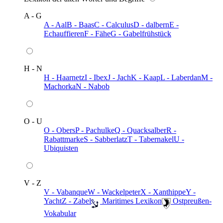
A - G
A - Aal
B - Baas
C - Calculus
D - dalbern
E -
Echauffieren
F - Fähe
G - Gabelfrühstück
H - N
H - Haarnetz
I - Ibex
J - Jach
K - Kaap
L - Laberdan
M -
Machorka
N - Nabob
O - U
O - Obers
P - Pachulke
Q - Quacksalber
R -
Rabattmarke
S - Sabberlatz
T - Tabernakel
U -
Ubiquisten
V - Z
V - Vabanque
W - Wackelpeter
X - Xanthippe
Y -
Yacht
Z - Zabel
️ Maritimes Lexikon
️ Ostpreußen-
Vokabular