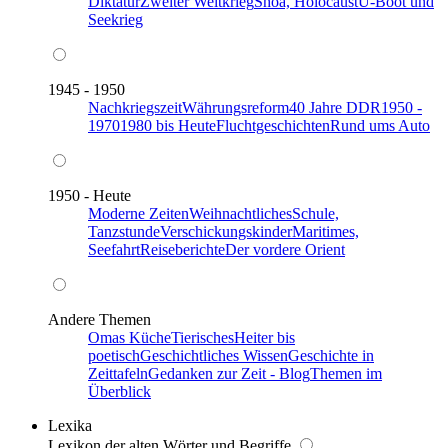
Diktatur
Zweiter Weltkrieg
Shoa, Holocaust
U-Boot und
Seekrieg
1945 - 1950
Nachkriegszeit
Währungsreform
40 Jahre DDR
1950 -
1970
1980 bis Heute
Fluchtgeschichten
Rund ums Auto
1950 - Heute
Moderne Zeiten
Weihnachtliches
Schule,
Tanzstunde
Verschickungskinder
Maritimes,
Seefahrt
Reiseberichte
Der vordere Orient
Andere Themen
Omas Küche
Tierisches
Heiter bis
poetisch
Geschichtliches Wissen
Geschichte in
Zeittafeln
Gedanken zur Zeit - Blog
Themen im
Überblick
Lexika
Lexikon der alten Wörter und Begriffe