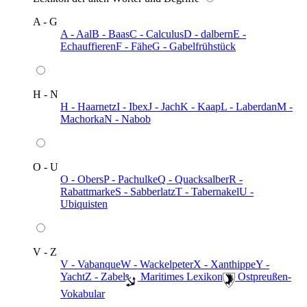
A - G
A - Aal
B - Baas
C - Calculus
D - dalbern
E -
Echauffieren
F - Fähe
G - Gabelfrühstück
H - N
H - Haarnetz
I - Ibex
J - Jach
K - Kaap
L - Laberdan
M -
Machorka
N - Nabob
O - U
O - Obers
P - Pachulke
Q - Quacksalber
R -
Rabattmarke
S - Sabberlatz
T - Tabernakel
U -
Ubiquisten
V - Z
V - Vabanque
W - Wackelpeter
X - Xanthippe
Y -
Yacht
Z - Zabel
️ Maritimes Lexikon
️ Ostpreußen-
Vokabular