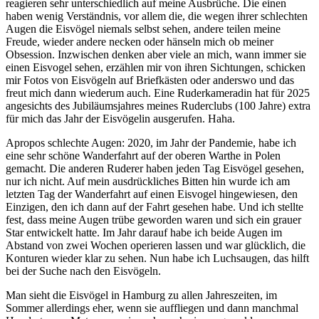
reagieren sehr unterschiedlich auf meine Ausbrüche. Die einen
haben wenig Verständnis, vor allem die, die wegen ihrer schlechten
Augen die Eisvögel niemals selbst sehen, andere teilen meine
Freude, wieder andere necken oder hänseln mich ob meiner
Obsession. Inzwischen denken aber viele an mich, wann immer sie
einen Eisvogel sehen, erzählen mir von ihren Sichtungen, schicken
mir Fotos von Eisvögeln auf Briefkästen oder anderswo und das
freut mich dann wiederum auch. Eine Ruderkameradin hat für 2025
angesichts des Jubiläumsjahres meines Ruderclubs (100 Jahre) extra
für mich das Jahr der Eisvögelin ausgerufen. Haha.
Apropos schlechte Augen: 2020, im Jahr der Pandemie, habe ich
eine sehr schöne Wanderfahrt auf der oberen Warthe in Polen
gemacht. Die anderen Ruderer haben jeden Tag Eisvögel gesehen,
nur ich nicht. Auf mein ausdrückliches Bitten hin wurde ich am
letzten Tag der Wanderfahrt auf einen Eisvogel hingewiesen, den
Einzigen, den ich dann auf der Fahrt gesehen habe. Und ich stellte
fest, dass meine Augen trübe geworden waren und sich ein grauer
Star entwickelt hatte. Im Jahr darauf habe ich beide Augen im
Abstand von zwei Wochen operieren lassen und war glücklich, die
Konturen wieder klar zu sehen. Nun habe ich Luchsaugen, das hilft
bei der Suche nach den Eisvögeln.
Man sieht die Eisvögel in Hamburg zu allen Jahreszeiten, im
Sommer allerdings eher, wenn sie auffliegen und dann manchmal