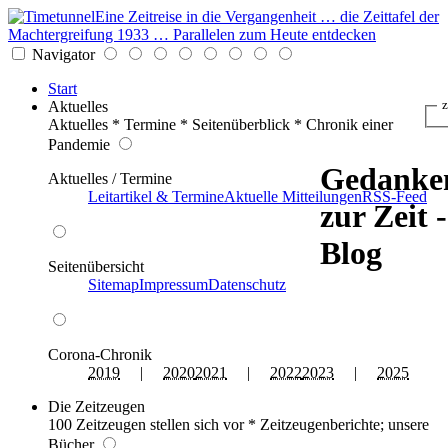
Eine Zeitreise in die Vergangenheit … die Zeittafel der
Machtergreifung 1933 … Parallelen zum Heute entdecken
Navigator
Start
Aktuelles
z
Aktuelles * Termine * Seitenüberblick * Chronik einer
Pandemie
Gedanke
Aktuelles / Termine
Leitartikel & Termine
Aktuelle Mitteilungen
RSS-Feed
zur Zeit -
Blog
Seitenübersicht
Sitemap
Impressum
Datenschutz
Corona-Chronik
2019
|
2020
2021
|
2022
2023
|
2025
Die Zeitzeugen
100 Zeitzeugen stellen sich vor * Zeitzeugenberichte; unsere
Bücher