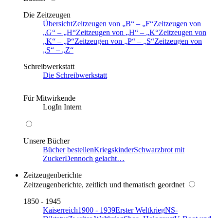
Die Zeitzeugen
Übersicht
Zeitzeugen von
B
–
F
Zeitzeugen von
G
–
H
Zeitzeugen von
H
–
K
Zeitzeugen von
K
–
P
Zeitzeugen von
P
–
S
Zeitzeugen von
S
–
Z
Schreibwerkstatt
Die Schreibwerkstatt
Für Mitwirkende
LogIn Intern
Unsere Bücher
Bücher bestellen
Kriegskinder
Schwarzbrot mit
Zucker
Dennoch gelacht…
Zeitzeugenberichte
Zeitzeugenberichte, zeitlich und thematisch geordnet
1850 - 1945
Kaiserreich
1900 - 1939
Erster Weltkrieg
NS-