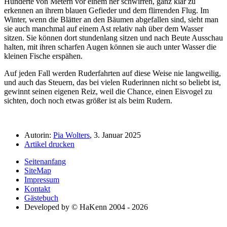
Hunderte von Metern vor einem her schwirren, ganz klar zu
erkennen an ihrem blauen Gefieder und dem flirrenden Flug. Im
Winter, wenn die Blätter an den Bäumen abgefallen sind, sieht man
sie auch manchmal auf einem Ast relativ nah über dem Wasser
sitzen. Sie können dort stundenlang sitzen und nach Beute Ausschau
halten, mit ihren scharfen Augen können sie auch unter Wasser die
kleinen Fische erspähen.
Auf jeden Fall werden Ruderfahrten auf diese Weise nie langweilig,
und auch das Steuern, das bei vielen Ruderinnen nicht so beliebt ist,
gewinnt seinen eigenen Reiz, weil die Chance, einen Eisvogel zu
sichten, doch noch etwas größer ist als beim Rudern.
Autorin:
Pia Wolters
, 3. Januar 2025
Artikel drucken
Seitenanfang
SiteMap
Impressum
Kontakt
Gästebuch
Developed by © HaKenn 2004 - 2026