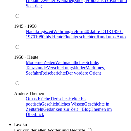
Diktatur
Zweiter Weltkrieg
Shoa, Holocaust
U-Boot und
Seekrieg
1945 - 1950
Nachkriegszeit
Währungsreform
40 Jahre DDR
1950 -
1970
1980 bis Heute
Fluchtgeschichten
Rund ums Auto
1950 - Heute
Moderne Zeiten
Weihnachtliches
Schule,
Tanzstunde
Verschickungskinder
Maritimes,
Seefahrt
Reiseberichte
Der vordere Orient
Andere Themen
Omas Küche
Tierisches
Heiter bis
poetisch
Geschichtliches Wissen
Geschichte in
Zeittafeln
Gedanken zur Zeit - Blog
Themen im
Überblick
Lexika
Lexikon der alten Wörter und Begriffe