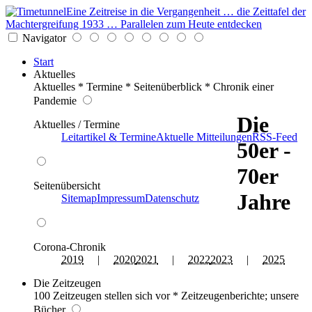
Eine Zeitreise in die Vergangenheit … die Zeittafel der
Machtergreifung 1933 … Parallelen zum Heute entdecken
Navigator
Start
Aktuelles
Aktuelles * Termine * Seitenüberblick * Chronik einer
Pandemie
Die
Aktuelles / Termine
Leitartikel & Termine
Aktuelle Mitteilungen
RSS-Feed
50er -
70er
Seitenübersicht
Jahre
Sitemap
Impressum
Datenschutz
Corona-Chronik
2019
|
2020
2021
|
2022
2023
|
2025
Die Zeitzeugen
100 Zeitzeugen stellen sich vor * Zeitzeugenberichte; unsere
Bücher