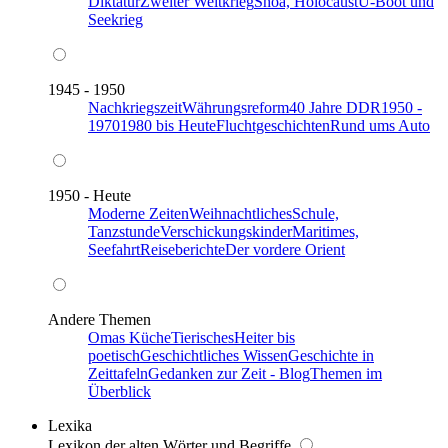
Diktatur
Zweiter Weltkrieg
Shoa, Holocaust
U-Boot und
Seekrieg
1945 - 1950
Nachkriegszeit
Währungsreform
40 Jahre DDR
1950 -
1970
1980 bis Heute
Fluchtgeschichten
Rund ums Auto
1950 - Heute
Moderne Zeiten
Weihnachtliches
Schule,
Tanzstunde
Verschickungskinder
Maritimes,
Seefahrt
Reiseberichte
Der vordere Orient
Andere Themen
Omas Küche
Tierisches
Heiter bis
poetisch
Geschichtliches Wissen
Geschichte in
Zeittafeln
Gedanken zur Zeit - Blog
Themen im
Überblick
Lexika
Lexikon der alten Wörter und Begriffe