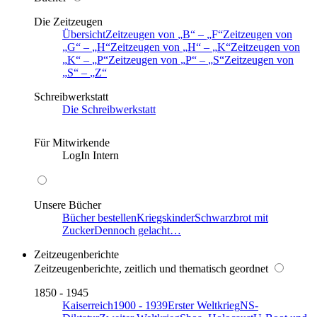
Die Zeitzeugen
Übersicht
Zeitzeugen von
B
–
F
Zeitzeugen von
G
–
H
Zeitzeugen von
H
–
K
Zeitzeugen von
K
–
P
Zeitzeugen von
P
–
S
Zeitzeugen von
S
–
Z
Schreibwerkstatt
Die Schreibwerkstatt
Für Mitwirkende
LogIn Intern
Unsere Bücher
Bücher bestellen
Kriegskinder
Schwarzbrot mit
Zucker
Dennoch gelacht…
Zeitzeugenberichte
Zeitzeugenberichte, zeitlich und thematisch geordnet
1850 - 1945
Kaiserreich
1900 - 1939
Erster Weltkrieg
NS-