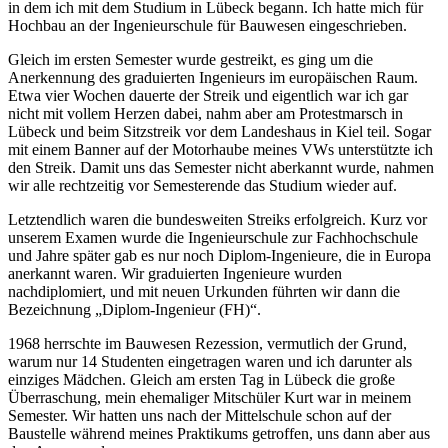
in dem ich mit dem Studium in Lübeck begann. Ich hatte mich für
Hochbau an der Ingenieurschule für Bauwesen eingeschrieben.
Gleich im ersten Semester wurde gestreikt, es ging um die
Anerkennung des graduierten Ingenieurs im europäischen Raum.
Etwa vier Wochen dauerte der Streik und eigentlich war ich gar
nicht mit vollem Herzen dabei, nahm aber am Protestmarsch in
Lübeck und beim Sitzstreik vor dem Landeshaus in Kiel teil. Sogar
mit einem Banner auf der Motorhaube meines VWs unterstützte ich
den Streik. Damit uns das Semester nicht aberkannt wurde, nahmen
wir alle rechtzeitig vor Semesterende das Studium wieder auf.
Letztendlich waren die bundesweiten Streiks erfolgreich. Kurz vor
unserem Examen wurde die Ingenieurschule zur Fachhochschule
und Jahre später gab es nur noch Diplom-Ingenieure, die in Europa
anerkannt waren. Wir graduierten Ingenieure wurden
nachdiplomiert, und mit neuen Urkunden führten wir dann die
Bezeichnung
Diplom-Ingenieur (FH)
.
1968 herrschte im Bauwesen Rezession, vermutlich der Grund,
warum nur 14 Studenten eingetragen waren und ich darunter als
einziges Mädchen. Gleich am ersten Tag in Lübeck die große
Überraschung, mein ehemaliger Mitschüler Kurt war in meinem
Semester. Wir hatten uns nach der Mittelschule schon auf der
Baustelle während meines Praktikums getroffen, uns dann aber aus