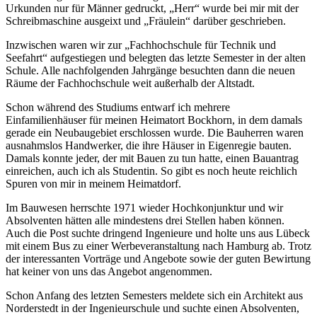
Urkunden nur für Männer gedruckt,
Herr
wurde bei mir mit der
Schreibmaschine ausgeixt und
Fräulein
darüber geschrieben.
Inzwischen waren wir zur
Fachhochschule für Technik und
Seefahrt
aufgestiegen und belegten das letzte Semester in der alten
Schule. Alle nachfolgenden Jahrgänge besuchten dann die neuen
Räume der Fachhochschule weit außerhalb der Altstadt.
Schon während des Studiums entwarf ich mehrere
Einfamilienhäuser für meinen Heimatort Bockhorn, in dem damals
gerade ein Neubaugebiet erschlossen wurde. Die Bauherren waren
ausnahmslos Handwerker, die ihre Häuser in Eigenregie bauten.
Damals konnte jeder, der mit Bauen zu tun hatte, einen Bauantrag
einreichen, auch ich als Studentin. So gibt es noch heute reichlich
Spuren von mir in meinem Heimatdorf.
Im Bauwesen herrschte 1971 wieder Hochkonjunktur und wir
Absolventen hätten alle mindestens drei Stellen haben können.
Auch die Post suchte dringend Ingenieure und holte uns aus Lübeck
mit einem Bus zu einer Werbeveranstaltung nach Hamburg ab. Trotz
der interessanten Vorträge und Angebote sowie der guten Bewirtung
hat keiner von uns das Angebot angenommen.
Schon Anfang des letzten Semesters meldete sich ein Architekt aus
Norderstedt in der Ingenieurschule und suchte einen Absolventen,