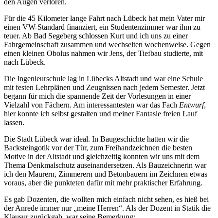
den Augen verloren.
Für die 45 Kilometer lange Fahrt nach Lübeck hat mein Vater mir
einen VW-Standard finanziert, ein Studentenzimmer war ihm zu
teuer. Ab Bad Segeberg schlossen Kurt und ich uns zu einer
Fahrgemeinschaft zusammen und wechselten wochenweise. Gegen
einen kleinen Obolus nahmen wir Jens, der Tiefbau studierte, mit
nach Lübeck.
Die Ingenieurschule lag in Lübecks Altstadt und war eine Schule
mit festen Lehrplänen und Zeugnissen nach jedem Semester. Jetzt
begann für mich die spannende Zeit der Vorlesungen in einer
Vielzahl von Fächern. Am interessantesten war das Fach
Entwurf
,
hier konnte ich selbst gestalten und meiner Fantasie freien Lauf
lassen.
Die Stadt Lübeck war ideal. In Baugeschichte hatten wir die
Backsteingotik vor der Tür, zum Freihandzeichnen die besten
Motive in der Altstadt und gleichzeitig konnten wir uns mit dem
Thema Denkmalschutz auseinandersetzen. Als Bauzeichnerin war
ich den Maurern, Zimmerern und Betonbauern im Zeichnen etwas
voraus, aber die punkteten dafür mit mehr praktischer Erfahrung.
Es gab Dozenten, die wollten mich einfach nicht sehen, es hieß bei
der Anrede immer nur
meine Herren
. Als der Dozent in Statik die
Klausur zurückgab, war seine Bemerkung: