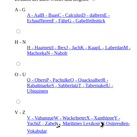
A - G
A - Aal
B - Baas
C - Calculus
D - dalbern
E -
Echauffieren
F - Fähe
G - Gabelfrühstück
H - N
H - Haarnetz
I - Ibex
J - Jach
K - Kaap
L - Laberdan
M -
Machorka
N - Nabob
O - U
O - Obers
P - Pachulke
Q - Quacksalber
R -
Rabattmarke
S - Sabberlatz
T - Tabernakel
U -
Ubiquisten
V - Z
V - Vabanque
W - Wackelpeter
X - Xanthippe
Y -
Yacht
Z - Zabel
️ Maritimes Lexikon
️ Ostpreußen-
Vokabular