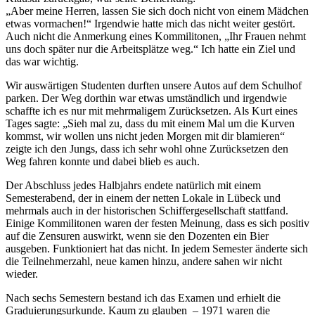
Aber meine Herren, lassen Sie sich doch nicht von einem Mädchen
etwas vormachen!
Irgendwie hatte mich das nicht weiter gestört.
Auch nicht die Anmerkung eines Kommilitonen,
Ihr Frauen nehmt
uns doch später nur die Arbeitsplätze weg.
Ich hatte ein Ziel und
das war wichtig.
Wir auswärtigen Studenten durften unsere Autos auf dem Schulhof
parken. Der Weg dorthin war etwas umständlich und irgendwie
schaffte ich es nur mit mehrmaligem Zurücksetzen. Als Kurt eines
Tages sagte:
Sieh mal zu, dass du mit einem Mal um die Kurven
kommst, wir wollen uns nicht jeden Morgen mit dir blamieren
zeigte ich den Jungs, dass ich sehr wohl ohne Zurücksetzen den
Weg fahren konnte und dabei blieb es auch.
Der Abschluss jedes Halbjahrs endete natürlich mit einem
Semesterabend, der in einem der netten Lokale in Lübeck und
mehrmals auch in der historischen Schiffergesellschaft stattfand.
Einige Kommilitonen waren der festen Meinung, dass es sich positiv
auf die Zensuren auswirkt, wenn sie den Dozenten ein Bier
ausgeben. Funktioniert hat das nicht. In jedem Semester änderte sich
die Teilnehmerzahl, neue kamen hinzu, andere sahen wir nicht
wieder.
Nach sechs Semestern bestand ich das Examen und erhielt die
Graduierungsurkunde. Kaum zu glauben – 1971 waren die