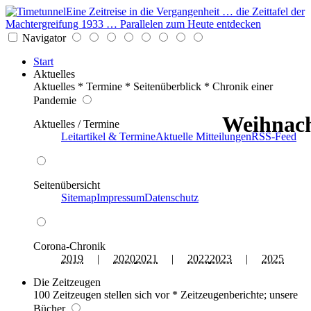
Eine Zeitreise in die Vergangenheit … die Zeittafel der
Machtergreifung 1933 … Parallelen zum Heute entdecken
Navigator
Start
Aktuelles
Aktuelles * Termine * Seitenüberblick * Chronik einer
Pandemie
Weihnach
Aktuelles / Termine
Leitartikel & Termine
Aktuelle Mitteilungen
RSS-Feed
Seitenübersicht
Sitemap
Impressum
Datenschutz
Corona-Chronik
2019
|
2020
2021
|
2022
2023
|
2025
Die Zeitzeugen
100 Zeitzeugen stellen sich vor * Zeitzeugenberichte; unsere
Bücher