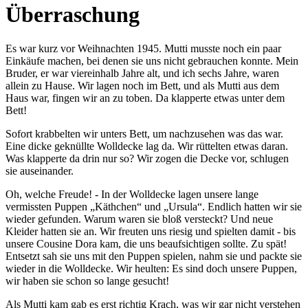
Überraschung
Es war kurz vor Weihnachten 1945. Mutti musste noch ein paar
Einkäufe machen, bei denen sie uns nicht gebrauchen konnte. Mein
Bruder, er war viereinhalb Jahre alt, und ich sechs Jahre, waren
allein zu Hause. Wir lagen noch im Bett, und als Mutti aus dem
Haus war, fingen wir an zu toben. Da klapperte etwas unter dem
Bett!
Sofort krabbelten wir unters Bett, um nachzusehen was das war.
Eine dicke geknüllte Wolldecke lag da. Wir rüttelten etwas daran.
Was klapperte da drin nur so? Wir zogen die Decke vor, schlugen
sie auseinander.
Oh, welche Freude! - In der Wolldecke lagen unsere lange
vermissten Puppen
Käthchen
und
Ursula
. Endlich hatten wir sie
wieder gefunden. Warum waren sie bloß versteckt? Und neue
Kleider hatten sie an. Wir freuten uns riesig und spielten damit - bis
unsere Cousine Dora kam, die uns beaufsichtigen sollte. Zu spät!
Entsetzt sah sie uns mit den Puppen spielen, nahm sie und packte sie
wieder in die Wolldecke. Wir heulten: Es sind doch unsere Puppen,
wir haben sie schon so lange gesucht!
Als Mutti kam gab es erst richtig Krach, was wir gar nicht verstehen