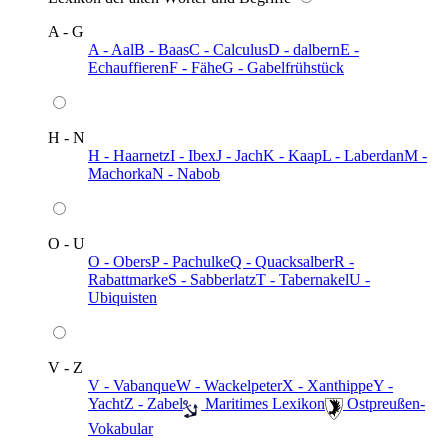
A - G
A - Aal
B - Baas
C - Calculus
D - dalbern
E -
Echauffieren
F - Fähe
G - Gabelfrühstück
H - N
H - Haarnetz
I - Ibex
J - Jach
K - Kaap
L - Laberdan
M -
Machorka
N - Nabob
O - U
O - Obers
P - Pachulke
Q - Quacksalber
R -
Rabattmarke
S - Sabberlatz
T - Tabernakel
U -
Ubiquisten
V - Z
V - Vabanque
W - Wackelpeter
X - Xanthippe
Y -
Yacht
Z - Zabel
️ Maritimes Lexikon
️ Ostpreußen-
Vokabular