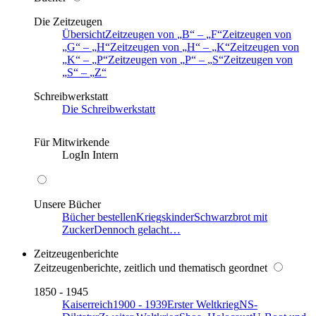
Die Zeitzeugen
Übersicht
Zeitzeugen von
B
–
F
Zeitzeugen von
G
–
H
Zeitzeugen von
H
–
K
Zeitzeugen von
K
–
P
Zeitzeugen von
P
–
S
Zeitzeugen von
S
–
Z
Schreibwerkstatt
Die Schreibwerkstatt
Für Mitwirkende
LogIn Intern
Unsere Bücher
Bücher bestellen
Kriegskinder
Schwarzbrot mit
Zucker
Dennoch gelacht…
Zeitzeugenberichte
Zeitzeugenberichte, zeitlich und thematisch geordnet
1850 - 1945
Kaiserreich
1900 - 1939
Erster Weltkrieg
NS-