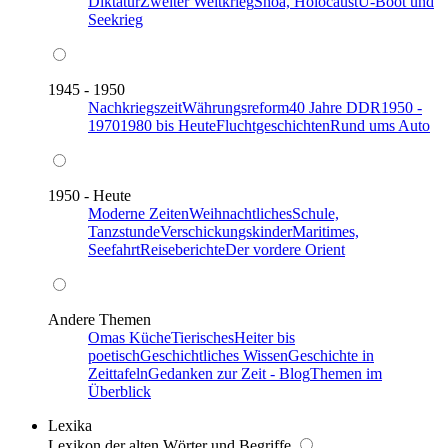
Diktatur
Zweiter Weltkrieg
Shoa, Holocaust
U-Boot und
Seekrieg
1945 - 1950
Nachkriegszeit
Währungsreform
40 Jahre DDR
1950 -
1970
1980 bis Heute
Fluchtgeschichten
Rund ums Auto
1950 - Heute
Moderne Zeiten
Weihnachtliches
Schule,
Tanzstunde
Verschickungskinder
Maritimes,
Seefahrt
Reiseberichte
Der vordere Orient
Andere Themen
Omas Küche
Tierisches
Heiter bis
poetisch
Geschichtliches Wissen
Geschichte in
Zeittafeln
Gedanken zur Zeit - Blog
Themen im
Überblick
Lexika
Lexikon der alten Wörter und Begriffe