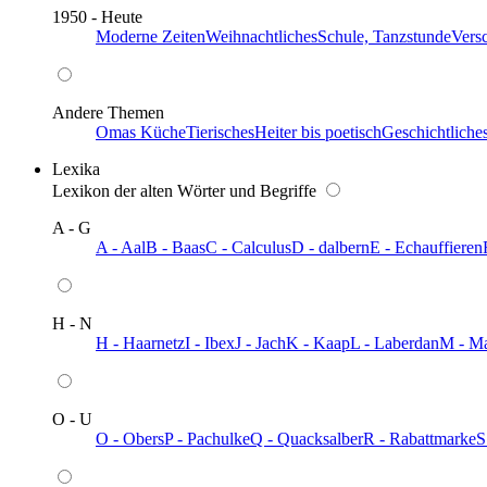
1950 - Heute
Moderne Zeiten
Weihnachtliches
Schule, Tanzstunde
Vers
Andere Themen
Omas Küche
Tierisches
Heiter bis poetisch
Geschichtliche
Lexika
Lexikon der alten Wörter und Begriffe
A - G
A - Aal
B - Baas
C - Calculus
D - dalbern
E - Echauffieren
H - N
H - Haarnetz
I - Ibex
J - Jach
K - Kaap
L - Laberdan
M - M
O - U
O - Obers
P - Pachulke
Q - Quacksalber
R - Rabattmarke
S