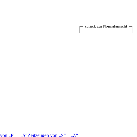
zurück zur Normalansicht
 von
P
–
S
Zeitzeugen von
S
–
Z