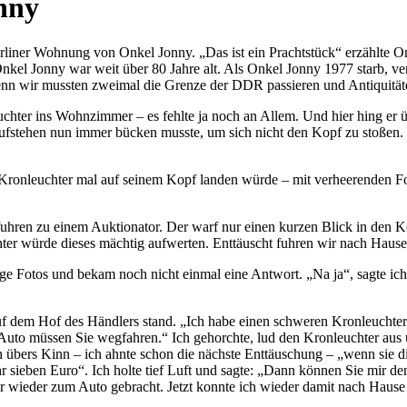
nny
Berliner Wohnung von Onkel Jonny.
Das ist ein Prachtstück
erzählte O
kel Jonny war weit über 80 Jahre alt. Als Onkel Jonny 1977 starb, ve
enn wir mussten zweimal die Grenze der DDR passieren und Antiquität
uchter ins Wohnzimmer – es fehlte ja noch an Allem. Und hier hing er
fstehen nun immer bücken musste, um sich nicht den Kopf zu stoßen. 
er Kronleuchter mal auf seinem Kopf landen würde – mit verheerenden F
uhren zu einem Auktionator. Der warf nur einen kurzen Blick in den K
ter würde dieses mächtig aufwerten. Enttäuscht fuhren wir nach Hause
frage Fotos und bekam noch nicht einmal eine Antwort.
Na ja
, sagte ic
uf dem Hof des Händlers stand.
Ich habe einen schweren Kronleuchte
s Auto müssen Sie wegfahren.
Ich gehorchte, lud den Kronleuchter aus 
ch übers Kinn – ich ahnte schon die nächste Enttäuschung –
wenn sie d
hr sieben Euro
. Ich holte tief Luft und sagte:
Dann können Sie mir den 
 wieder zum Auto gebracht. Jetzt konnte ich wieder damit nach Hause