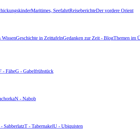
chickungskinder
Maritimes, Seefahrt
Reiseberichte
Der vordere Orient
s Wissen
Geschichte in Zeittafeln
Gedanken zur Zeit - Blog
Themen im Ü
F - Fähe
G - Gabelfrühstück
achorka
N - Nabob
 - Sabberlatz
T - Tabernakel
U - Ubiquisten