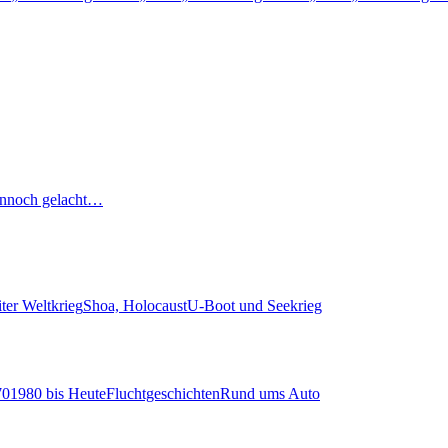
nnoch gelacht…
ter Weltkrieg
Shoa, Holocaust
U-Boot und Seekrieg
70
1980 bis Heute
Fluchtgeschichten
Rund ums Auto