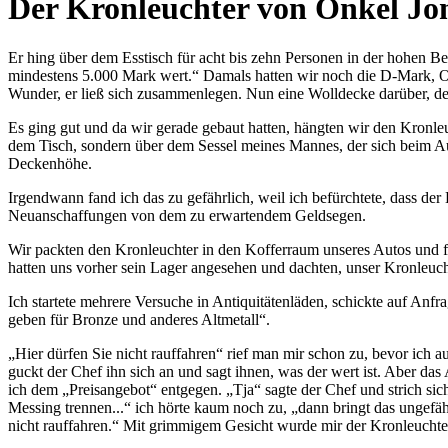
Der Kronleuchter von Onkel Jo
Er hing über dem Esstisch für acht bis zehn Personen in der hohen 
mindestens 5.000 Mark wert.
Damals hatten wir noch die D-Mark, On
Wunder, er ließ sich zusammenlegen. Nun eine Wolldecke darüber, d
Es ging gut und da wir gerade gebaut hatten, hängten wir den Kronle
dem Tisch, sondern über dem Sessel meines Mannes, der sich beim Au
Deckenhöhe.
Irgendwann fand ich das zu gefährlich, weil ich befürchtete, dass d
Neuanschaffungen von dem zu erwartendem Geldsegen.
Wir packten den Kronleuchter in den Kofferraum unseres Autos und f
hatten uns vorher sein Lager angesehen und dachten, unser Kronleuch
Ich startete mehrere Versuche in Antiquitätenläden, schickte auf An
geben für Bronze und anderes Altmetall
.
Hier dürfen Sie nicht rauffahren
rief man mir schon zu, bevor ich a
guckt der Chef ihn sich an und sagt ihnen, was der wert ist. Aber da
ich dem
Preisangebot
entgegen.
Tja
sagte der Chef und strich si
Messing trennen...
ich hörte kaum noch zu,
dann bringt das ungefä
nicht rauffahren.
Mit grimmigem Gesicht wurde mir der Kronleuchter