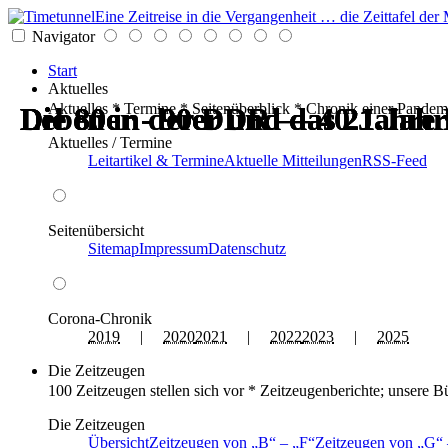
Eine Zeitreise in die Vergangenheit … die Zeittafel d
Navigator
Start
Aktuelles
Aktuelles * Termine * Seitenüberblick * Chronik einer Pandem
Die 80er - 90er und das 21.Jah
Leben in der DDR — 40 Jahre 
Die 80er - 90er und das 21.Jah
Die 80er - 90er und das 21.Jah
Leben in der DDR — 40 Jahre 
Die 80er - 90er und das 21.Jah
Aktuelles / Termine
Leitartikel & Termine
Aktuelle Mitteilungen
RSS-Feed
Seitenübersicht
Sitemap
Impressum
Datenschutz
Corona-Chronik
2019
|
2020
2021
|
2022
2023
|
2025
Die Zeitzeugen
100 Zeitzeugen stellen sich vor * Zeitzeugenberichte; unsere B
Die Zeitzeugen
Übersicht
Zeitzeugen von
B
–
F
Zeitzeugen von
G