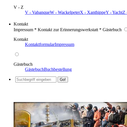
V - Z
V - Vabanque
W - Wackelpeter
X - Xanthippe
Y - Yacht
Z 
Kontakt
Impressum * Kontakt zur Erinnerungswerkstatt * Gästebuch
Kontakt
Kontaktformular
Impressum
Gästebuch
Gästebuch
Buchbestellung