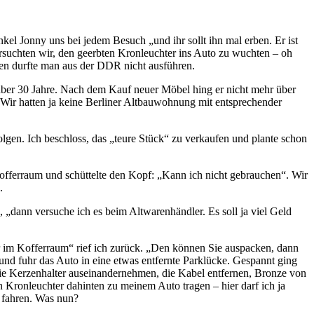
nkel Jonny uns bei jedem Besuch
und ihr sollt ihn mal erben. Er ist
rsuchten wir, den geerbten Kronleuchter ins Auto zu wuchten – oh
en durfte man aus der DDR nicht ausführen.
 über 30 Jahre. Nach dem Kauf neuer Möbel hing er nicht mehr über
Wir hatten ja keine Berliner Altbauwohnung mit entsprechender
olgen. Ich beschloss, das
teure Stück
zu verkaufen und plante schon
offerraum und schüttelte den Kopf:
Kann ich nicht gebrauchen
. Wir
.
h,
dann versuche ich es beim Altwarenhändler. Es soll ja viel Geld
r im Kofferraum
rief ich zurück.
Den können Sie auspacken, dann
und fuhr das Auto in eine etwas entfernte Parklücke. Gespannt ging
ie Kerzenhalter auseinandernehmen, die Kabel entfernen, Bronze von
Kronleuchter dahinten zu meinem Auto tragen – hier darf ich ja
 fahren. Was nun?