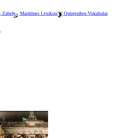
- Zabel
️ Maritimes Lexikon
️ Ostpreußen-Vokabular