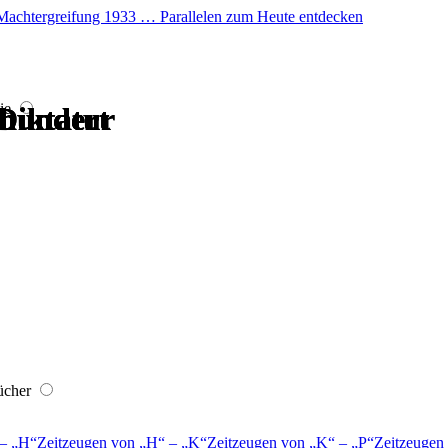
er Machtergreifung 1933 … Parallelen zum Heute entdecken
ie
rhundert
Diktatur
rhundert
rhundert
Diktatur
rhundert
ücher
–
H
Zeitzeugen von
H
–
K
Zeitzeugen von
K
–
P
Zeitzeugen