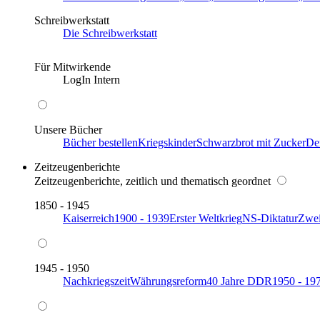
Schreibwerkstatt
Die Schreibwerkstatt
Für Mitwirkende
LogIn Intern
Unsere Bücher
Bücher bestellen
Kriegskinder
Schwarzbrot mit Zucker
De
Zeitzeugenberichte
Zeitzeugenberichte, zeitlich und thematisch geordnet
1850 - 1945
Kaiserreich
1900 - 1939
Erster Weltkrieg
NS-Diktatur
Zwei
1945 - 1950
Nachkriegszeit
Währungsreform
40 Jahre DDR
1950 - 19