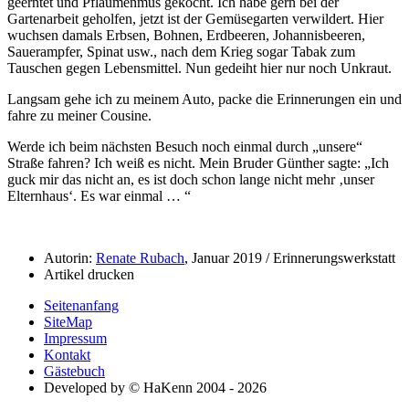
geerntet und Pflaumenmus gekocht. Ich habe gern bei der
Gartenarbeit geholfen, jetzt ist der Gemüsegarten verwildert. Hier
wuchsen damals Erbsen, Bohnen, Erdbeeren, Johannisbeeren,
Sauerampfer, Spinat usw., nach dem Krieg sogar Tabak zum
Tauschen gegen Lebensmittel. Nun gedeiht hier nur noch Unkraut.
Langsam gehe ich zu meinem Auto, packe die Erinnerungen ein und
fahre zu meiner Cousine.
Werde ich beim nächsten Besuch noch einmal durch
unsere
Straße fahren? Ich weiß es nicht. Mein Bruder Günther sagte:
Ich
guck mir das nicht an, es ist doch schon lange nicht mehr
unser
Elternhaus
. Es war einmal …
Autorin:
Renate Rubach
, Januar 2019 / Erinnerungswerkstatt
Artikel drucken
Seitenanfang
SiteMap
Impressum
Kontakt
Gästebuch
Developed by © HaKenn 2004 - 2026