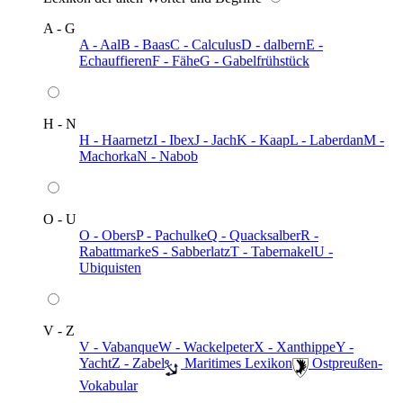
A - G
A - Aal
B - Baas
C - Calculus
D - dalbern
E -
Echauffieren
F - Fähe
G - Gabelfrühstück
H - N
H - Haarnetz
I - Ibex
J - Jach
K - Kaap
L - Laberdan
M -
Machorka
N - Nabob
O - U
O - Obers
P - Pachulke
Q - Quacksalber
R -
Rabattmarke
S - Sabberlatz
T - Tabernakel
U -
Ubiquisten
V - Z
V - Vabanque
W - Wackelpeter
X - Xanthippe
Y -
Yacht
Z - Zabel
️ Maritimes Lexikon
️ Ostpreußen-
Vokabular