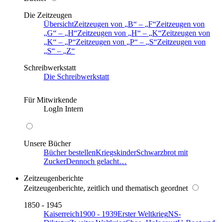
Die Zeitzeugen
Übersicht
Zeitzeugen von
B
–
F
Zeitzeugen von
G
–
H
Zeitzeugen von
H
–
K
Zeitzeugen von
K
–
P
Zeitzeugen von
P
–
S
Zeitzeugen von
S
–
Z
Schreibwerkstatt
Die Schreibwerkstatt
Für Mitwirkende
LogIn Intern
Unsere Bücher
Bücher bestellen
Kriegskinder
Schwarzbrot mit
Zucker
Dennoch gelacht…
Zeitzeugenberichte
Zeitzeugenberichte, zeitlich und thematisch geordnet
1850 - 1945
Kaiserreich
1900 - 1939
Erster Weltkrieg
NS-