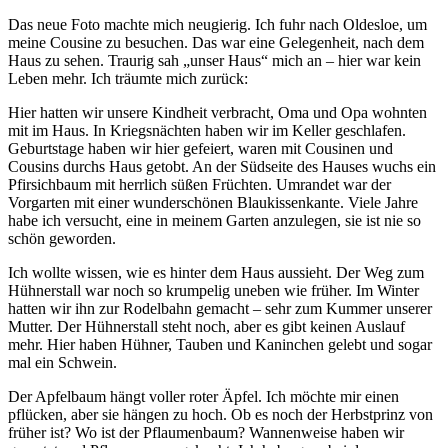
Das neue Foto machte mich neugierig. Ich fuhr nach Oldesloe, um
meine Cousine zu besuchen. Das war eine Gelegenheit, nach dem
Haus zu sehen. Traurig sah
unser Haus
mich an – hier war kein
Leben mehr. Ich träumte mich zurück:
Hier hatten wir unsere Kindheit verbracht, Oma und Opa wohnten
mit im Haus. In Kriegsnächten haben wir im Keller geschlafen.
Geburtstage haben wir hier gefeiert, waren mit Cousinen und
Cousins durchs Haus getobt. An der Südseite des Hauses wuchs ein
Pfirsichbaum mit herrlich süßen Früchten. Umrandet war der
Vorgarten mit einer wunderschönen Blaukissenkante. Viele Jahre
habe ich versucht, eine in meinem Garten anzulegen, sie ist nie so
schön geworden.
Ich wollte wissen, wie es hinter dem Haus aussieht. Der Weg zum
Hühnerstall war noch so krumpelig uneben wie früher. Im Winter
hatten wir ihn zur Rodelbahn gemacht – sehr zum Kummer unserer
Mutter. Der Hühnerstall steht noch, aber es gibt keinen Auslauf
mehr. Hier haben Hühner, Tauben und Kaninchen gelebt und sogar
mal ein Schwein.
Der Apfelbaum hängt voller roter Äpfel. Ich möchte mir einen
pflücken, aber sie hängen zu hoch. Ob es noch der Herbstprinz von
früher ist? Wo ist der Pflaumenbaum? Wannenweise haben wir