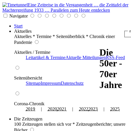
Eine Zeitreise in die Vergangenheit … die Zeittafel der
Machtergreifung 1933 … Parallelen zum Heute entdecken
Navigator
Start
Aktuelles
z
Aktuelles * Termine * Seitenüberblick * Chronik einer
Pandemie
Die
Aktuelles / Termine
Leitartikel & Termine
Aktuelle Mitteilungen
RSS-Feed
50er -
70er
Seitenübersicht
Jahre
Sitemap
Impressum
Datenschutz
Corona-Chronik
2019
|
2020
2021
|
2022
2023
|
2025
Die Zeitzeugen
100 Zeitzeugen stellen sich vor * Zeitzeugenberichte; unsere
Bücher