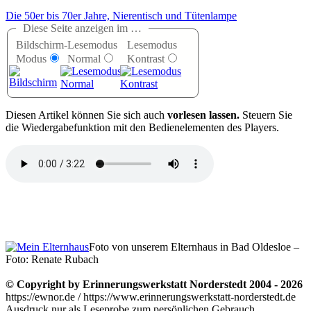
Die 50er bis 70er Jahre, Nierentisch und Tütenlampe
Diese Seite anzeigen im …
Bildschirm-
Lesemodus
Lesemodus
Modus
Normal
Kontrast
D
iesen Artikel können Sie sich auch
vorlesen lassen.
Steuern Sie
die Wiedergabefunktion mit den Bedienelementen des Players.
Foto von unserem Elternhaus in Bad Oldesloe –
Foto: Renate Rubach
© Copyright by Erinnerungswerkstatt Norderstedt 2004 - 2026
https://ewnor.de / https://www.erinnerungswerkstatt-norderstedt.de
Ausdruck nur als Leseprobe zum persönlichen Gebrauch,