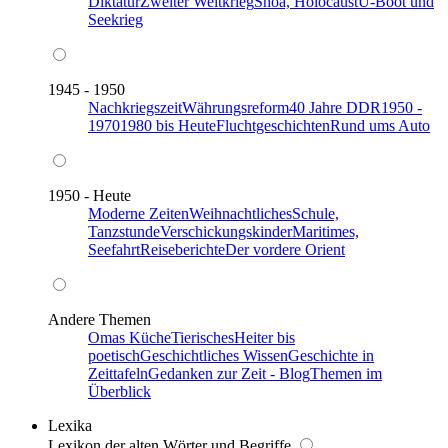
Diktatur
Zweiter Weltkrieg
Shoa, Holocaust
U-Boot und
Seekrieg
1945 - 1950
Nachkriegszeit
Währungsreform
40 Jahre DDR
1950 -
1970
1980 bis Heute
Fluchtgeschichten
Rund ums Auto
1950 - Heute
Moderne Zeiten
Weihnachtliches
Schule,
Tanzstunde
Verschickungskinder
Maritimes,
Seefahrt
Reiseberichte
Der vordere Orient
Andere Themen
Omas Küche
Tierisches
Heiter bis
poetisch
Geschichtliches Wissen
Geschichte in
Zeittafeln
Gedanken zur Zeit - Blog
Themen im
Überblick
Lexika
Lexikon der alten Wörter und Begriffe