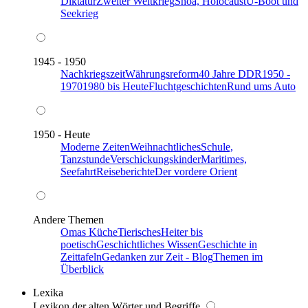
Diktatur
Zweiter Weltkrieg
Shoa, Holocaust
U-Boot und
Seekrieg
1945 - 1950
Nachkriegszeit
Währungsreform
40 Jahre DDR
1950 -
1970
1980 bis Heute
Fluchtgeschichten
Rund ums Auto
1950 - Heute
Moderne Zeiten
Weihnachtliches
Schule,
Tanzstunde
Verschickungskinder
Maritimes,
Seefahrt
Reiseberichte
Der vordere Orient
Andere Themen
Omas Küche
Tierisches
Heiter bis
poetisch
Geschichtliches Wissen
Geschichte in
Zeittafeln
Gedanken zur Zeit - Blog
Themen im
Überblick
Lexika
Lexikon der alten Wörter und Begriffe