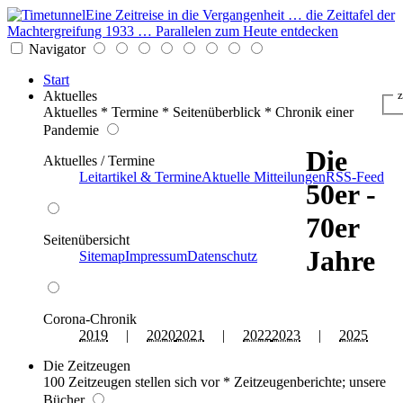
Eine Zeitreise in die Vergangenheit … die Zeittafel der
Machtergreifung 1933 … Parallelen zum Heute entdecken
Navigator
Start
Aktuelles
z
Aktuelles * Termine * Seitenüberblick * Chronik einer
Pandemie
Die
Aktuelles / Termine
Leitartikel & Termine
Aktuelle Mitteilungen
RSS-Feed
50er -
70er
Seitenübersicht
Jahre
Sitemap
Impressum
Datenschutz
Corona-Chronik
2019
|
2020
2021
|
2022
2023
|
2025
Die Zeitzeugen
100 Zeitzeugen stellen sich vor * Zeitzeugenberichte; unsere
Bücher