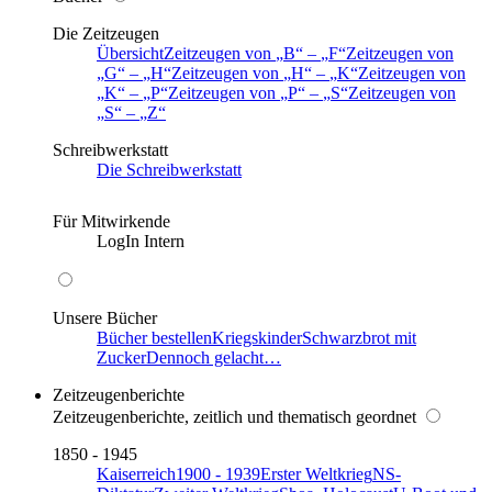
Die Zeitzeugen
Übersicht
Zeitzeugen von
B
–
F
Zeitzeugen von
G
–
H
Zeitzeugen von
H
–
K
Zeitzeugen von
K
–
P
Zeitzeugen von
P
–
S
Zeitzeugen von
S
–
Z
Schreibwerkstatt
Die Schreibwerkstatt
Für Mitwirkende
LogIn Intern
Unsere Bücher
Bücher bestellen
Kriegskinder
Schwarzbrot mit
Zucker
Dennoch gelacht…
Zeitzeugenberichte
Zeitzeugenberichte, zeitlich und thematisch geordnet
1850 - 1945
Kaiserreich
1900 - 1939
Erster Weltkrieg
NS-