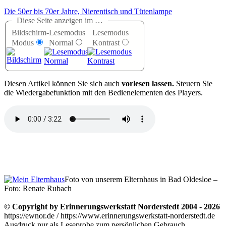
Die 50er bis 70er Jahre, Nierentisch und Tütenlampe
Diese Seite anzeigen im …
Bildschirm-
Lesemodus
Lesemodus
Modus
Normal
Kontrast
D
iesen Artikel können Sie sich auch
vorlesen lassen.
Steuern Sie
die Wiedergabefunktion mit den Bedienelementen des Players.
Foto von unserem Elternhaus in Bad Oldesloe –
Foto: Renate Rubach
© Copyright by Erinnerungswerkstatt Norderstedt 2004 - 2026
https://ewnor.de / https://www.erinnerungswerkstatt-norderstedt.de
Ausdruck nur als Leseprobe zum persönlichen Gebrauch,