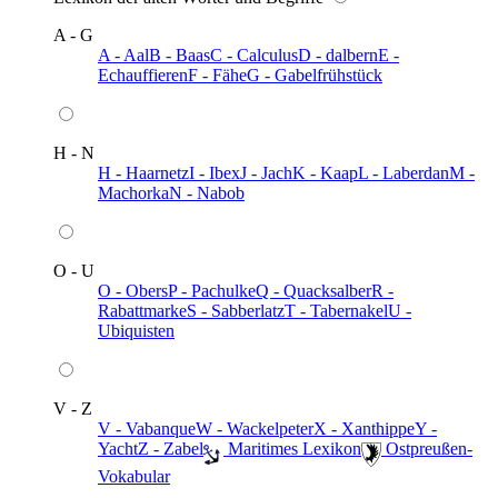
A - G
A - Aal
B - Baas
C - Calculus
D - dalbern
E -
Echauffieren
F - Fähe
G - Gabelfrühstück
H - N
H - Haarnetz
I - Ibex
J - Jach
K - Kaap
L - Laberdan
M -
Machorka
N - Nabob
O - U
O - Obers
P - Pachulke
Q - Quacksalber
R -
Rabattmarke
S - Sabberlatz
T - Tabernakel
U -
Ubiquisten
V - Z
V - Vabanque
W - Wackelpeter
X - Xanthippe
Y -
Yacht
Z - Zabel
️ Maritimes Lexikon
️ Ostpreußen-
Vokabular