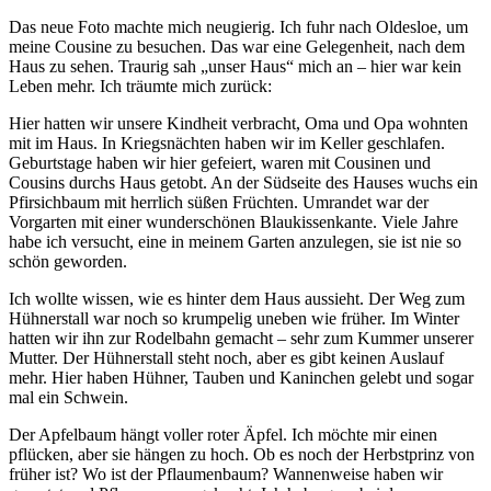
Das neue Foto machte mich neugierig. Ich fuhr nach Oldesloe, um
meine Cousine zu besuchen. Das war eine Gelegenheit, nach dem
Haus zu sehen. Traurig sah
unser Haus
mich an – hier war kein
Leben mehr. Ich träumte mich zurück:
Hier hatten wir unsere Kindheit verbracht, Oma und Opa wohnten
mit im Haus. In Kriegsnächten haben wir im Keller geschlafen.
Geburtstage haben wir hier gefeiert, waren mit Cousinen und
Cousins durchs Haus getobt. An der Südseite des Hauses wuchs ein
Pfirsichbaum mit herrlich süßen Früchten. Umrandet war der
Vorgarten mit einer wunderschönen Blaukissenkante. Viele Jahre
habe ich versucht, eine in meinem Garten anzulegen, sie ist nie so
schön geworden.
Ich wollte wissen, wie es hinter dem Haus aussieht. Der Weg zum
Hühnerstall war noch so krumpelig uneben wie früher. Im Winter
hatten wir ihn zur Rodelbahn gemacht – sehr zum Kummer unserer
Mutter. Der Hühnerstall steht noch, aber es gibt keinen Auslauf
mehr. Hier haben Hühner, Tauben und Kaninchen gelebt und sogar
mal ein Schwein.
Der Apfelbaum hängt voller roter Äpfel. Ich möchte mir einen
pflücken, aber sie hängen zu hoch. Ob es noch der Herbstprinz von
früher ist? Wo ist der Pflaumenbaum? Wannenweise haben wir