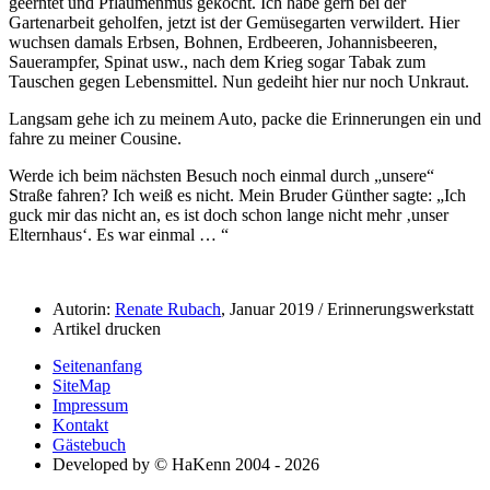
geerntet und Pflaumenmus gekocht. Ich habe gern bei der
Gartenarbeit geholfen, jetzt ist der Gemüsegarten verwildert. Hier
wuchsen damals Erbsen, Bohnen, Erdbeeren, Johannisbeeren,
Sauerampfer, Spinat usw., nach dem Krieg sogar Tabak zum
Tauschen gegen Lebensmittel. Nun gedeiht hier nur noch Unkraut.
Langsam gehe ich zu meinem Auto, packe die Erinnerungen ein und
fahre zu meiner Cousine.
Werde ich beim nächsten Besuch noch einmal durch
unsere
Straße fahren? Ich weiß es nicht. Mein Bruder Günther sagte:
Ich
guck mir das nicht an, es ist doch schon lange nicht mehr
unser
Elternhaus
. Es war einmal …
Autorin:
Renate Rubach
, Januar 2019 / Erinnerungswerkstatt
Artikel drucken
Seitenanfang
SiteMap
Impressum
Kontakt
Gästebuch
Developed by © HaKenn 2004 - 2026