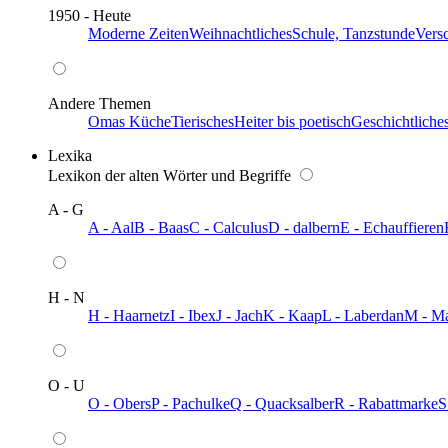
1950 - Heute
Moderne Zeiten
Weihnachtliches
Schule, Tanzstunde
Vers
Andere Themen
Omas Küche
Tierisches
Heiter bis poetisch
Geschichtliche
Lexika
Lexikon der alten Wörter und Begriffe
A - G
A - Aal
B - Baas
C - Calculus
D - dalbern
E - Echauffieren
H - N
H - Haarnetz
I - Ibex
J - Jach
K - Kaap
L - Laberdan
M - M
O - U
O - Obers
P - Pachulke
Q - Quacksalber
R - Rabattmarke
S