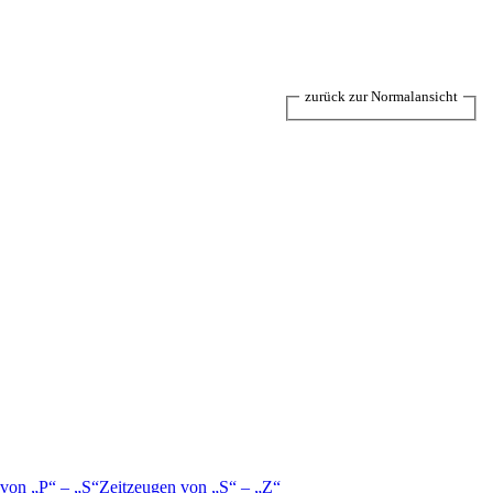
zurück zur Normalansicht
 von
P
–
S
Zeitzeugen von
S
–
Z