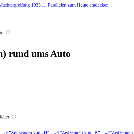
er Machtergreifung 1933 … Parallelen zum Heute entdecken
ie
n) rund ums Auto
ücher
–
H
Zeitzeugen von
H
–
K
Zeitzeugen von
K
–
P
Zeitzeugen