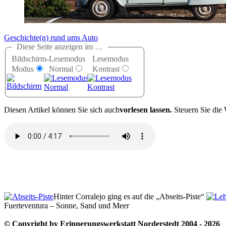
Geschichte(n) rund ums Auto
Diese Seite anzeigen im …
Bildschirm-
Lesemodus
Lesemodus
Modus
Normal
Kontrast
D
iesen Artikel können Sie sich auch
vorlesen lassen.
Steuern Sie die 
Hinter Corralejo ging es auf die
Abseits-Piste
Fuerteventura – Sonne, Sand und Meer
© Copyright by Erinnerungswerkstatt Norderstedt 2004 - 2026