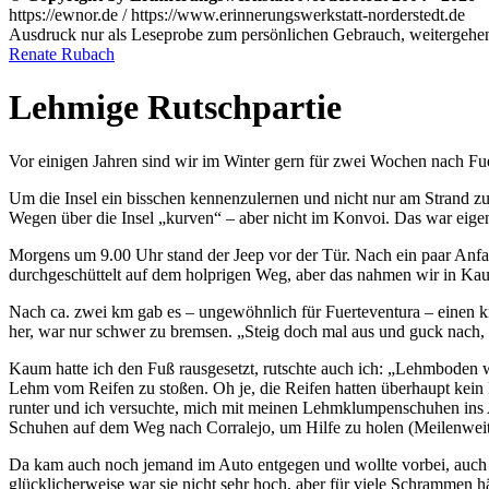
https://ewnor.de / https://www.erinnerungswerkstatt-norderstedt.de
Ausdruck nur als Leseprobe zum persönlichen Gebrauch, weitergehend
Renate Rubach
Lehmige Rutschpartie
Vor einigen Jahren sind wir im Winter gern für zwei Wochen nach Fue
Um die Insel ein bisschen kennenzulernen und nicht nur am Strand z
Wegen über die Insel
kurven
– aber nicht im Konvoi. Das war eigent
Morgens um 9.00 Uhr stand der Jeep vor der Tür. Nach ein paar Anfa
durchgeschüttelt auf dem holprigen Weg, aber das nahmen wir in Kau
Nach ca. zwei km gab es – ungewöhnlich für Fuerteventura – einen 
her, war nur schwer zu bremsen.
Steig doch mal aus und guck nach,
Kaum hatte ich den Fuß rausgesetzt, rutschte auch ich:
Lehmboden w
Lehm vom Reifen zu stoßen. Oh je, die Reifen hatten überhaupt kein
runter und ich versuchte, mich mit meinen Lehmklumpenschuhen ins 
Schuhen auf dem Weg nach Corralejo, um Hilfe zu holen (Meilenweit f
Da kam auch noch jemand im Auto entgegen und wollte vorbei, auch er 
glücklicherweise war sie nicht sehr hoch, aber für viele Schrammen hät