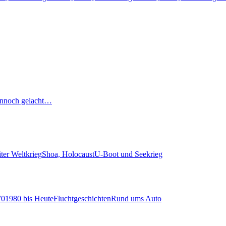
nnoch gelacht…
ter Weltkrieg
Shoa, Holocaust
U-Boot und Seekrieg
70
1980 bis Heute
Fluchtgeschichten
Rund ums Auto