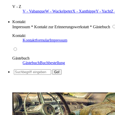
V - Z
V - Vabanque
W - Wackelpeter
X - Xanthippe
Y - Yacht
Z 
Kontakt
Impressum * Kontakt zur Erinnerungswerkstatt * Gästebuch
Kontakt
Kontaktformular
Impressum
Gästebuch
Gästebuch
Buchbestellung