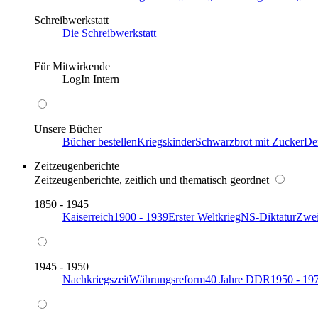
Schreibwerkstatt
Die Schreibwerkstatt
Für Mitwirkende
LogIn Intern
Unsere Bücher
Bücher bestellen
Kriegskinder
Schwarzbrot mit Zucker
De
Zeitzeugenberichte
Zeitzeugenberichte, zeitlich und thematisch geordnet
1850 - 1945
Kaiserreich
1900 - 1939
Erster Weltkrieg
NS-Diktatur
Zwei
1945 - 1950
Nachkriegszeit
Währungsreform
40 Jahre DDR
1950 - 19