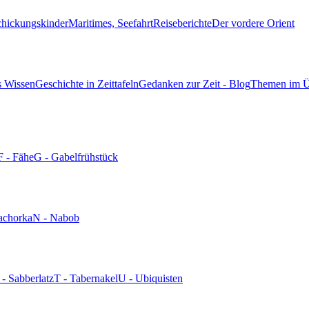
chickungskinder
Maritimes, Seefahrt
Reiseberichte
Der vordere Orient
s Wissen
Geschichte in Zeittafeln
Gedanken zur Zeit - Blog
Themen im Ü
F - Fähe
G - Gabelfrühstück
achorka
N - Nabob
 - Sabberlatz
T - Tabernakel
U - Ubiquisten