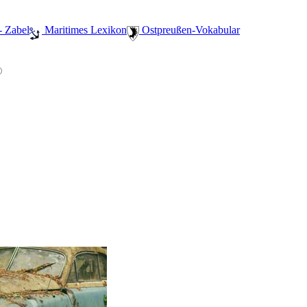
- Zabel
️ Maritimes Lexikon
️ Ostpreußen-Vokabular