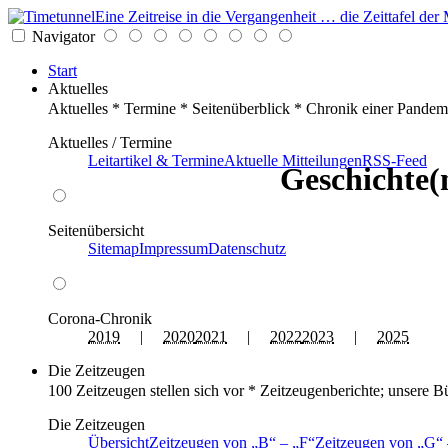
Eine Zeitreise in die Vergangenheit … die Zeittafel d
Navigator
Start
Aktuelles
Aktuelles * Termine * Seitenüberblick * Chronik einer Pandem
Aktuelles / Termine
Leitartikel & Termine
Aktuelle Mitteilungen
RSS-Feed
Geschichte(
Seitenübersicht
Sitemap
Impressum
Datenschutz
Corona-Chronik
2019
|
2020
2021
|
2022
2023
|
2025
Die Zeitzeugen
100 Zeitzeugen stellen sich vor * Zeitzeugenberichte; unsere B
Die Zeitzeugen
Übersicht
Zeitzeugen von
B
–
F
Zeitzeugen von
G