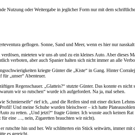
e Nutzung oder Weitergabe in jeglicher Form nur mit dem schriftlich
rteventura geflogen. Sonne, Sand und Meer, wenn es hier nur nasskalt 
u verdösen, mieteten wir uns ab und zu ein kleines Auto. Aber dieses
lich verboten, aber auch Spanier halten sich nicht immer an alle Verbo
ngsschwierigkeiten kriegte Günter die
Kiste
in Gang. Hinter Corralej
f für
unser
Abenteuer.
kräftigen Regenschauer.
Glatteis?
stutzte Günter. Das konnte es nicht 
 warum wir so rutschen
wurde ich aufgefordert. Na ja, mal sehen.
ie Schmierseife
rief ich,
und die Reifen sind mit einer dicken Lehms
 Profil! Und meine Schuhe wurden bleischwer – ich hatte Plateausohle
Auto zu retten.
Und jetzt?
fragte Günter. Ich wusste auch keinen Ra
ür eine …, nein, Zigaretten brauchten wir nicht).
rutschte hin und her. Wir schlitterten ein Stück seitwärts, immer mit 
te es gereicht.