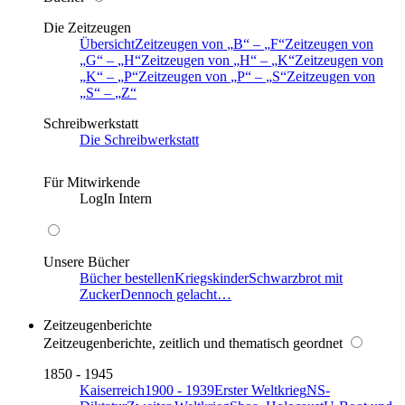
Die Zeitzeugen
Übersicht
Zeitzeugen von
B
–
F
Zeitzeugen von
G
–
H
Zeitzeugen von
H
–
K
Zeitzeugen von
K
–
P
Zeitzeugen von
P
–
S
Zeitzeugen von
S
–
Z
Schreibwerkstatt
Die Schreibwerkstatt
Für Mitwirkende
LogIn Intern
Unsere Bücher
Bücher bestellen
Kriegskinder
Schwarzbrot mit
Zucker
Dennoch gelacht…
Zeitzeugenberichte
Zeitzeugenberichte, zeitlich und thematisch geordnet
1850 - 1945
Kaiserreich
1900 - 1939
Erster Weltkrieg
NS-