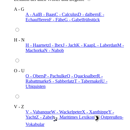
A - G
A - Aal
B - Baas
C - Calculus
D - dalbern
E -
Echauffieren
F - Fähe
G - Gabelfrühstück
H - N
H - Haarnetz
I - Ibex
J - Jach
K - Kaap
L - Laberdan
M -
Machorka
N - Nabob
O - U
O - Obers
P - Pachulke
Q - Quacksalber
R -
Rabattmarke
S - Sabberlatz
T - Tabernakel
U -
Ubiquisten
V - Z
V - Vabanque
W - Wackelpeter
X - Xanthippe
Y -
Yacht
Z - Zabel
️ Maritimes Lexikon
️ Ostpreußen-
Vokabular