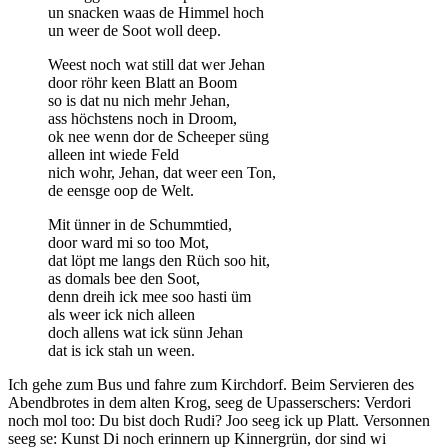
un snacken waas de Himmel hoch
un weer de Soot woll deep.
Weest noch wat still dat wer Jehan
door röhr keen Blatt an Boom
so is dat nu nich mehr Jehan,
ass höchstens noch in Droom,
ok nee wenn dor de Scheeper süng
alleen int wiede Feld
nich wohr, Jehan, dat weer een Ton,
de eensge oop de Welt.
Mit ünner in de Schummtied,
door ward mi so too Mot,
dat löpt me langs den Rüch soo hit,
as domals bee den Soot,
denn dreih ick mee soo hasti üm
als weer ick nich alleen
doch allens wat ick sünn Jehan
dat is ick stah un ween.
Ich gehe zum Bus und fahre zum Kirchdorf. Beim Servieren des
Abendbrotes in dem alten Krog, seeg de Upasserschers: Verdori
noch mol too: Du bist doch Rudi? Joo seeg ick up Platt. Versonnen
seeg se: Kunst Di noch erinnern up Kinnergrün, dor sind wi