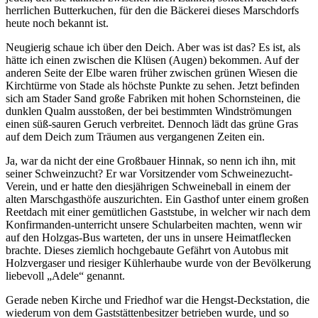
herrlichen Butterkuchen, für den die Bäckerei dieses Marschdorfs
heute noch bekannt ist.
Neugierig schaue ich über den Deich. Aber was ist das? Es ist, als
hätte ich einen zwischen die Klüsen (Augen) bekommen. Auf der
anderen Seite der Elbe waren früher zwischen grünen Wiesen die
Kirchtürme von Stade als höchste Punkte zu sehen. Jetzt befinden
sich am Stader Sand große Fabriken mit hohen Schornsteinen, die
dunklen Qualm ausstoßen, der bei bestimmten Windströmungen
einen süß-sauren Geruch verbreitet. Dennoch lädt das grüne Gras
auf dem Deich zum Träumen aus vergangenen Zeiten ein.
Ja, war da nicht der eine Großbauer Hinnak, so nenn ich ihn, mit
seiner Schweinzucht? Er war Vorsitzender vom Schweinezucht-
Verein, und er hatte den diesjährigen Schweineball in einem der
alten Marschgasthöfe auszurichten. Ein Gasthof unter einem großen
Reetdach mit einer gemütlichen Gaststube, in welcher wir nach dem
Konfirmanden-unterricht unsere Schularbeiten machten, wenn wir
auf den Holzgas-Bus warteten, der uns in unsere Heimatflecken
brachte. Dieses ziemlich hochgebaute Gefährt von Autobus mit
Holzvergaser und riesiger Kühlerhaube wurde von der Bevölkerung
liebevoll
Adele
genannt.
Gerade neben Kirche und Friedhof war die Hengst-Deckstation, die
wiederum von dem Gaststättenbesitzer betrieben wurde, und so