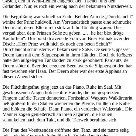
Gästen, den in Weiß-Leinen eingedeckten Tischen und den
Girlanden. Nur, es roch ein wenig nach der bekannten Nutztierwelt.
Die Begrüßung war schnell zu Ende. Bei der Anrede
Durchlaucht
winkte der Prinz huldvoll. Am Vorstandstisch passte eine schmucke
Deern auf, deren Eltern rein stolz auf ihr Töchting waren. Die
vergaß aber, dem Prinzen Soße zu geben,
… he har blot dröge
Kantüffeln
. Dor bölkt di avers de Frau von Buer Hinnak över den
Disch:
Herr Prinz wüllt nich ok noch een beten Schüh?
Durchlaucht schmusterte, er bekam seine Soße. De seute Uppasser-
Deern kam mit dem Stipperspott in ihren Händen. Doch de Krögers
hatte den aufgelegten Tanzboden zu stark gebohnert! Pardautz, de
Deern stöter di över dee eegenen Been avers de Stipperspot den har
fast twischen ehr Haan. Der Deern aber war der erste Applaus an
diesem Abend sicher.
Die Flüchtlingsfrau ging jetzt an das Piano. Ruhe im Saal. Mit
geschlossenen Augen hob sie ihre Hände, die mit gespreizten
Fingern auf die Tasten donnerten, Fortissimo! Wagners Walkürenritt
ließ grüßen! In den Ställen wieherten die Pferde, brüllten die Kühe
und blökten die Schafe. Dann Piano, ein verdeckter Walzertakt. Die
Männer zogen genießerisch an ihren Zigarren, die Frauen
schunkelten nach dem Takt, und die Tierwelt beruhigte sich.
Die Frau des Vorsitzenden eröffnete den Tanz, und sie tanzte selig
mit - wie hieß er noch: Schnittlauch, Zwiebellauch oder