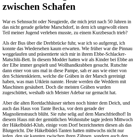
zwischen Schafen
War es Sehnsucht oder Neugierde, die mich jetzt nach 50 Jahren in
das nicht gerade geliebte Marschdorf, in dem ich ungewollt einen
Teil meiner Jugend verleben musste, zu einem Kurzbesuch trieb?
Als der Bus über die Drehbrücke fuhr, war ich so aufgeregt, ich
konnte das Wiedersehen kaum erwarten. Wie früher war die Pinnau
weggelaufen und präsentierte sich mir in ihrem Ebbe-Schlacker-
Matschlü-Bett. In diesem Modder hatten wir als Kinder bei Ebbe an
der Elbe immer gespielt und Wollhandkrabben gesucht. Rutschte
dann einer von uns mal in diese Pampe, sah er aus wie einer von
den Schietenkleiern, welche die Gräben in der Marsch gereinigt
haben, was man Utklein nannte. Heute werden die Weddern mit
Maschinen gesäubert. Doch die meisten Gräben wurden
zugeschüttet, weshalb sich Meister Adebar rar gemacht hat.
Aber die alten Reetdachhäuser stehen noch hinter dem Deich, und
auch das Haus von Tante Becka, vor dem gerade der
Magnolienstrauch blüht. Sie ruhe selig auf dem Marschfriedhof! In
diesem Haus mit der gemütlichen Wohnstube tagte jedem Mittwoch
der Häkelbüdel-Klub, einige vom Dorf bezeichneten diesen als das
Blutgericht. Die Häkelbüdel-Tanten hatten mittwochs nicht nur
jeden, den sie kannten zwischen ihren Zähnen, sondern auch den