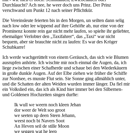
Durchlaucht? Ach nee, he weer doch uns Prinz. Der Prinz
verschwand um Punkt 12 nach seiner Pflichtkür.
Die Vereinsleute feierten bis in den Morgen, un seilten dann selig
nach low oder lee wippend auf ihre Gehöfte ab, nur eine von der
Prominenz konnte rein gar nicht mehr laufen, so spielte ihr geliebter,
ehemaliger Verlobter den
Taxifahrer
, das
Taxi
war nicht
bequem, aber sie brauchte nicht zu laufen: Es war des Kröger
Schubkarre!
Ich werde wachgerüttelt von einem Geräusch, das sich wie Blumen
ausrupfen anhörte. Ich wischte mir noch einmal die Augen, da, ich
liege zwischen einer Schafherde und schaue bei den Wiederkäuern
in große dunkle Augen. Auf der Elbe ziehen wie früher die Schiffe
zur Nordsee, es musste Flut sein. Sie Sonne ging allmählich unter,
und die Schatten der alten Weiden wurden immer länger. Da fiel mir
ein Volkslied ein, das ich als Kind hier immer bei den Silbernen-
und Goldenen Hochzeiten singen durfte:
Ik wull we weern noch kleen Jehan
dor weer de Welt soo groot
we seeten up deen Steen Jehann,
weest noch bi Navers Soot
An Heven seil de stille Moon
we seggen wat he leep