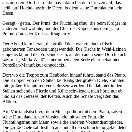
aus unserem Dorf sein - die passt dann bei dem Prinzen auf, das
heißt auf Hochdeutsch: de Deern bedient seine Durchlaucht beim
Essen.
Gesagt – getan. Der Prinz, die Flüchtlingsfrau, die beim Kröger im
anderen Dorf wohnte, und der Chef der Kapelle aus dem
Cap
Polonio
aus der Kreisstadt sagten zu.
Der Abend kam heran, die große Diele war zu einem frisch
gebohnerten Tanzboden umgewandelt. Die Tische in Weiß-Leinen
eingedeckt, und der Vorstandstisch, an dem auch seine Durchlaucht
saß, mit
Maria Weiß
, einer unbemalten Serie einer bekannten
Porzellan-Manufaktur eingedeckt.
Dort wo die Treppe zum Heuboden hinauf führte, stand das Piano.
Die Krippen von den Ställen beidseitig der großen Diele, konnten
mit großen Klapptüren verschlossen werden. Die dahinter in den
Ställen stehenden Pferde und Kühe schwiegen, man hörte nur ab
und zu das Gerassel der Ketten. Auch die Schafe vergaßen das
Blöken.
Am Vorstandstisch vor dem Musikpodium mit dem Piano, saßen
seine Durchlaucht, der Vorsitzende mit seiner Frau, die
Flüchtlingsfrau mit Mann sowie die anderen Vorstandsmitglieder.
Die große Diele sah festlich aus mit all den schnuckelig gekleideten