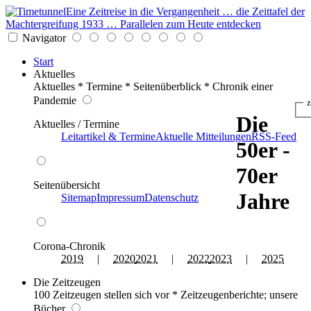
Eine Zeitreise in die Vergangenheit … die Zeittafel der
Machtergreifung 1933 … Parallelen zum Heute entdecken
Navigator
Start
Aktuelles
Aktuelles * Termine * Seitenüberblick * Chronik einer
Pandemie
z
Die
Aktuelles / Termine
Leitartikel & Termine
Aktuelle Mitteilungen
RSS-Feed
50er -
70er
Seitenübersicht
Jahre
Sitemap
Impressum
Datenschutz
Corona-Chronik
2019
|
2020
2021
|
2022
2023
|
2025
Die Zeitzeugen
100 Zeitzeugen stellen sich vor * Zeitzeugenberichte; unsere
Bücher