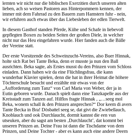
lernten wir nicht nur die biblischen Exerzitien durch unseren alten
lieben, ach so weisen Pastoren aus Hinterpommern kennen, der
immer mit dem Fahrrad zu den Bauern zum Hamstern fuhr - nein,
wir erfuhren auch etwas über das Liebesleben der edlen Tierwelt.
In diesem Gasthof standen Pferde, Kühe und Schafe in liebevoll
gepflegten Boxen zu beiden Seiten der großen Diele, in welcher
nicht nur das Heu eingefahren wurde. Hier fanden auch die Bälle
der Vereine statt.
Der erste Vorsitzende des Schweinzucht-Vereins, also Buer Hinnak,
holte sich Rat bei Tante Beka, denn er musste ja nun den Ball
ausrichten. Beka sagte, als Erstes musst du den Prinzen vom Schloss
einladen. Dann haben wir da eine Flüchlingsfrau, die kann
wunderbar Klavier spielen, denn die hat in ihrer Heimat die höhere
Töchterschule besucht und erzählte mir etwas von der
Aufforderung zum Tanz
von Carl Maria von Weber, der ja in
Eutin geboren wurde. Danach spielt dann eine Tanzkapelle aus der
Kreisstadt zum Tanzen auf. Hilflos fragte Hinnak ,
…seeg mol
Beka, wonem schall ik den Prinzen ansprechen?
Dor keem di avers
Tante Becka in Bra! Dösbattel seeg se, dat givt die Zwiebellauch,
Knoblauch und ook Durchlaucht, dormit kannst die een vun
utseuken, aber du sagst am besten ‚Durchlaucht’, dat kommt bei
unseren Prinzen an. Deine Frau ist dann die Tischdame von dem
Prinzen, und Deine Tochter - aber es kann auch eine andere Deern