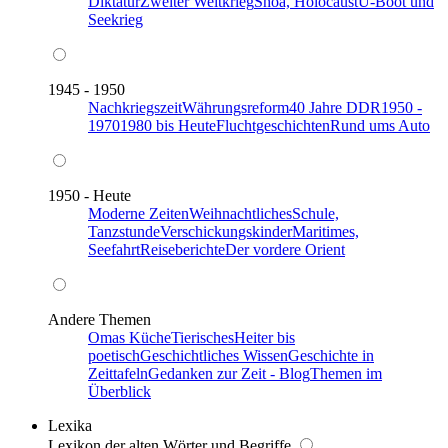
Diktatur
Zweiter Weltkrieg
Shoa, Holocaust
U-Boot und
Seekrieg
1945 - 1950
Nachkriegszeit
Währungsreform
40 Jahre DDR
1950 -
1970
1980 bis Heute
Fluchtgeschichten
Rund ums Auto
1950 - Heute
Moderne Zeiten
Weihnachtliches
Schule,
Tanzstunde
Verschickungskinder
Maritimes,
Seefahrt
Reiseberichte
Der vordere Orient
Andere Themen
Omas Küche
Tierisches
Heiter bis
poetisch
Geschichtliches Wissen
Geschichte in
Zeittafeln
Gedanken zur Zeit - Blog
Themen im
Überblick
Lexika
Lexikon der alten Wörter und Begriffe