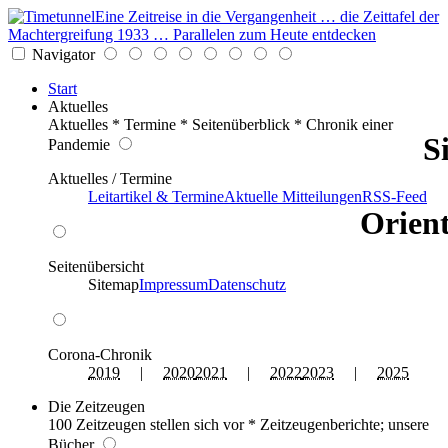
Eine Zeitreise in die Vergangenheit … die Zeittafel der
Machtergreifung 1933 … Parallelen zum Heute entdecken
Navigator
Start
Aktuelles
Aktuelles * Termine * Seitenüberblick * Chronik einer
S
Pandemie
Aktuelles / Termine
Leitartikel & Termine
Aktuelle Mitteilungen
RSS-Feed
Orient
Seitenübersicht
Sitemap
Impressum
Datenschutz
Corona-Chronik
2019
|
2020
2021
|
2022
2023
|
2025
Die Zeitzeugen
100 Zeitzeugen stellen sich vor * Zeitzeugenberichte; unsere
Bücher