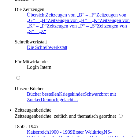
Die Zeitzeugen
Übersicht
Zeitzeugen von
B
–
F
Zeitzeugen von
G
–
H
Zeitzeugen von
H
–
K
Zeitzeugen von
K
–
P
Zeitzeugen von
P
–
S
Zeitzeugen von
S
–
Z
Schreibwerkstatt
Die Schreibwerkstatt
Für Mitwirkende
LogIn Intern
Unsere Bücher
Bücher bestellen
Kriegskinder
Schwarzbrot mit
Zucker
Dennoch gelacht…
Zeitzeugenberichte
Zeitzeugenberichte, zeitlich und thematisch geordnet
1850 - 1945
Kaiserreich
1900 - 1939
Erster Weltkrieg
NS-