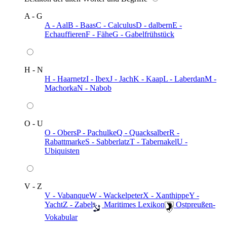
A - G
A - Aal
B - Baas
C - Calculus
D - dalbern
E -
Echauffieren
F - Fähe
G - Gabelfrühstück
H - N
H - Haarnetz
I - Ibex
J - Jach
K - Kaap
L - Laberdan
M -
Machorka
N - Nabob
O - U
O - Obers
P - Pachulke
Q - Quacksalber
R -
Rabattmarke
S - Sabberlatz
T - Tabernakel
U -
Ubiquisten
V - Z
V - Vabanque
W - Wackelpeter
X - Xanthippe
Y -
Yacht
Z - Zabel
️ Maritimes Lexikon
️ Ostpreußen-
Vokabular