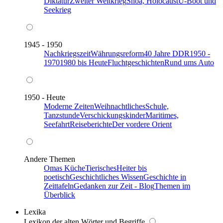
Diktatur
Zweiter Weltkrieg
Shoa, Holocaust
U-Boot und
Seekrieg
1945 - 1950
Nachkriegszeit
Währungsreform
40 Jahre DDR
1950 -
1970
1980 bis Heute
Fluchtgeschichten
Rund ums Auto
1950 - Heute
Moderne Zeiten
Weihnachtliches
Schule,
Tanzstunde
Verschickungskinder
Maritimes,
Seefahrt
Reiseberichte
Der vordere Orient
Andere Themen
Omas Küche
Tierisches
Heiter bis
poetisch
Geschichtliches Wissen
Geschichte in
Zeittafeln
Gedanken zur Zeit - Blog
Themen im
Überblick
Lexika
Lexikon der alten Wörter und Begriffe