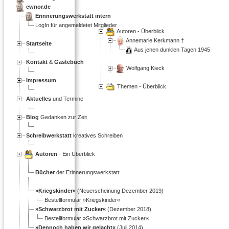
ewnor.de
Erinnerungswerkstatt intern
LogIn für angemeldetet Mitglieder
Autoren - Überblick
Annemarie Kerkmann †
Startseite
Aus jenen dunklen Tagen 1945
Kontakt
&
Gästebuch
Wolfgang Kieck
Impressum
Themen - Überblick
Aktuelles
und Termine
Blog
Gedanken zur Zeit
Schreibwerkstatt
kreatives Schreiben
Autoren
- Ein Überblick
Bücher
der Erinnerungswerkstatt:
»Kriegskinder«
(Neuerscheinung Dezember 2019)
Bestellformular »Kriegskinder«
»Schwarzbrot mit Zucker«
(Dezember 2018)
Bestellformular »Schwarzbrot mit Zucker«
»Dennoch haben wir gelacht«
(Juli 2014)