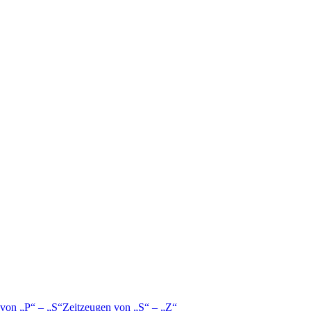
 von
P
–
S
Zeitzeugen von
S
–
Z