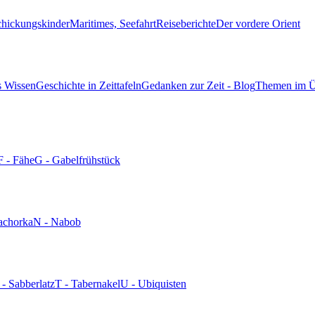
chickungskinder
Maritimes, Seefahrt
Reiseberichte
Der vordere Orient
s Wissen
Geschichte in Zeittafeln
Gedanken zur Zeit - Blog
Themen im Ü
F - Fähe
G - Gabelfrühstück
achorka
N - Nabob
 - Sabberlatz
T - Tabernakel
U - Ubiquisten