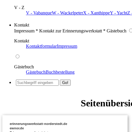
V - Z
V - Vabanque
W - Wackelpeter
X - Xanthippe
Y - Yacht
Z 
Kontakt
Impressum * Kontakt zur Erinnerungswerkstatt * Gästebuch
Kontakt
Kontaktformular
Impressum
Gästebuch
Gästebuch
Buchbestellung
Seitenübersi
erinnerungswerkstatt-norderstedt.de
ewnor.de