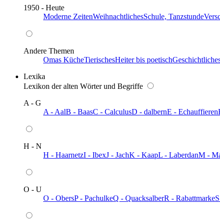
1950 - Heute
Moderne Zeiten
Weihnachtliches
Schule, Tanzstunde
Vers
Andere Themen
Omas Küche
Tierisches
Heiter bis poetisch
Geschichtliche
Lexika
Lexikon der alten Wörter und Begriffe
A - G
A - Aal
B - Baas
C - Calculus
D - dalbern
E - Echauffieren
H - N
H - Haarnetz
I - Ibex
J - Jach
K - Kaap
L - Laberdan
M - M
O - U
O - Obers
P - Pachulke
Q - Quacksalber
R - Rabattmarke
S