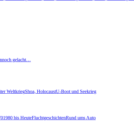
nnoch gelacht…
ter Weltkrieg
Shoa, Holocaust
U-Boot und Seekrieg
70
1980 bis Heute
Fluchtgeschichten
Rund ums Auto