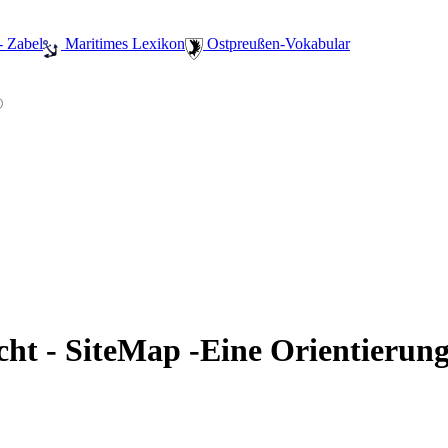
- Zabel
️ Maritimes Lexikon
️ Ostpreußen-Vokabular
cht - SiteMap -Eine Orientierung