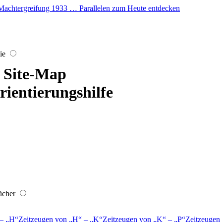
er Machtergreifung 1933 … Parallelen zum Heute entdecken
ie
Site-Map
rientierungshilfe
ücher
–
H
Zeitzeugen von
H
–
K
Zeitzeugen von
K
–
P
Zeitzeugen