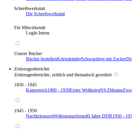
Schreibwerkstatt
Die Schreibwerkstatt
Für Mitwirkende
LogIn Intern
Unsere Bücher
Bücher bestellen
Kriegskinder
Schwarzbrot mit Zucker
De
Zeitzeugenberichte
Zeitzeugenberichte, zeitlich und thematisch geordnet
1850 - 1945
Kaiserreich
1900 - 1939
Erster Weltkrieg
NS-Diktatur
Zwei
1945 - 1950
Nachkriegszeit
Währungsreform
40 Jahre DDR
1950 - 19