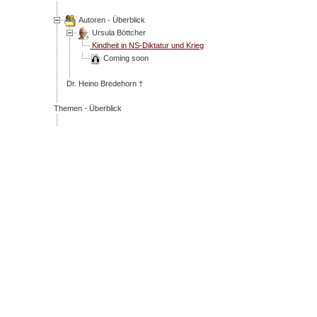
Autoren - Überblick
Ursula Böttcher
Kindheit in NS-Diktatur und Krieg
Coming soon
Dr. Heino Bredehorn †
Themen - Überblick