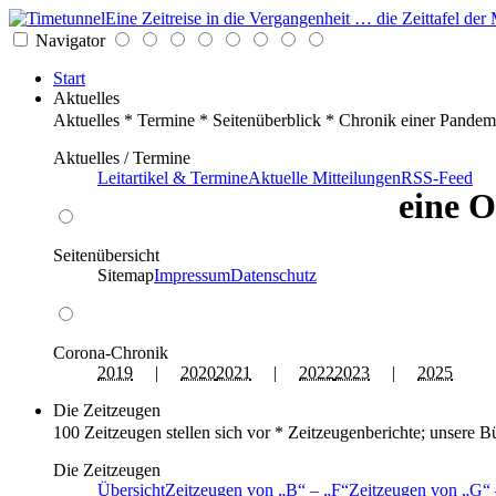
Eine Zeitreise in die Vergangenheit … die Zeittafel d
Navigator
Start
Aktuelles
Aktuelles * Termine * Seitenüberblick * Chronik einer Pandem
Aktuelles / Termine
Leitartikel & Termine
Aktuelle Mitteilungen
RSS-Feed
eine O
Seitenübersicht
Sitemap
Impressum
Datenschutz
Corona-Chronik
2019
|
2020
2021
|
2022
2023
|
2025
Die Zeitzeugen
100 Zeitzeugen stellen sich vor * Zeitzeugenberichte; unsere B
Die Zeitzeugen
Übersicht
Zeitzeugen von
B
–
F
Zeitzeugen von
G