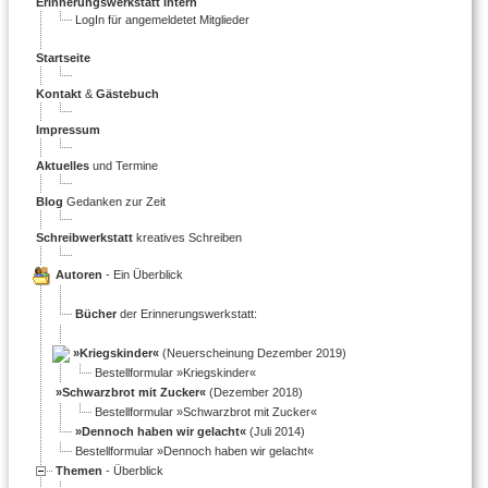
Erinnerungswerkstatt intern
LogIn für angemeldetet Mitglieder
Startseite
Kontakt
&
Gästebuch
Impressum
Aktuelles
und Termine
Blog
Gedanken zur Zeit
Schreibwerkstatt
kreatives Schreiben
Autoren
- Ein Überblick
Bücher
der Erinnerungswerkstatt:
»Kriegskinder«
(Neuerscheinung Dezember 2019)
Bestellformular »Kriegskinder«
»Schwarzbrot mit Zucker«
(Dezember 2018)
Bestellformular »Schwarzbrot mit Zucker«
»Dennoch haben wir gelacht«
(Juli 2014)
Bestellformular »Dennoch haben wir gelacht«
Themen
- Überblick