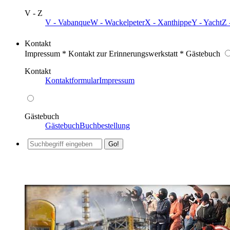
V - Z
V - Vabanque
W - Wackelpeter
X - Xanthippe
Y - Yacht
Z 
Kontakt
Impressum * Kontakt zur Erinnerungswerkstatt * Gästebuch
Kontakt
Kontaktformular
Impressum
Gästebuch
Gästebuch
Buchbestellung