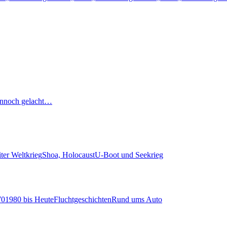
nnoch gelacht…
ter Weltkrieg
Shoa, Holocaust
U-Boot und Seekrieg
70
1980 bis Heute
Fluchtgeschichten
Rund ums Auto