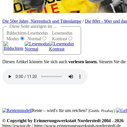
Die 50er Jahre, Nierentisch und Tütenlampe
/
Die 80er - 90er und da
Diese Seite anzeigen im …
Bildschirm-
Lesemodus
Lesemodus
Modus
Normal
Kontrast
D
iesen Artikel können Sie sich auch
vorlesen lassen.
Steuern Sie die
Rente – wird's für uns reichen?
[Grafik: Pixabay]
© Copyright by Erinnerungswerkstatt Norderstedt 2004 - 2026
https://ewnor.de / https://www.erinnerungswerkstatt-norderstedt.de