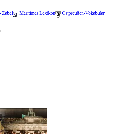
- Zabel
️ Maritimes Lexikon
️ Ostpreußen-Vokabular