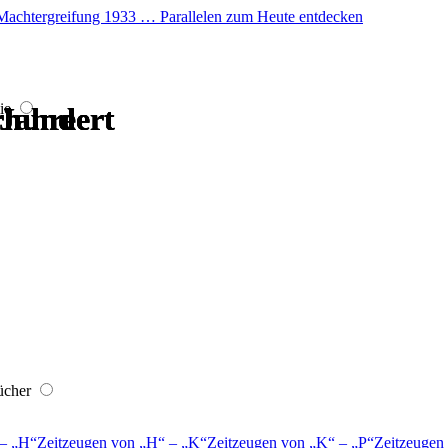
er Machtergreifung 1933 … Parallelen zum Heute entdecken
ie
hrhundert
hrhundert
hrhundert
hrhundert
 Jahre
 Jahre
ücher
–
H
Zeitzeugen von
H
–
K
Zeitzeugen von
K
–
P
Zeitzeugen