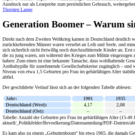
Ausdruck nur als Leseprobe zum persönlichen Gebrauch, weitergehend
Thorsten Lange
Generation Boomer – Warum sin
Direkt nach dem Zweiten Weltkrieg kamen in Deutschland deutlich we
zurückkehrenden Männer waren versehrt an Leib und Seele, und mindes
sich sicherlich nicht freiwillig noch durchzufütternde Kinder an. E
die zu jung waren, um während des Krieges zum Militär eingezogen z
haben: Zum einen ist eine bekannte Tatsache, dass wohlhabende Gese
Antibabypille für zunehmende Gesellschaftskreise zugänglich – und 
Niveau von etwa 1,5 Geburten pro Frau im gebärfähigen Alter stabili
abfiel.
Der geschilderte Verlauf lässt sich an der folgenden Tabelle ablesen:
Jahr:
1901
1935
Deutschland (West):
4,17
2,08
Deutschland (Ost):
–
–
Tabelle: Anzahl der Geburten pro Frau im gebärfähigen Alter (15-49 Jah
aktuell/_Politikfelder/Bevoelkerung/Datensammlung/PDF-Dateien/abb
Es kam also zu einem „Geburtenboom“ bis etwa 1965, die damals Geb