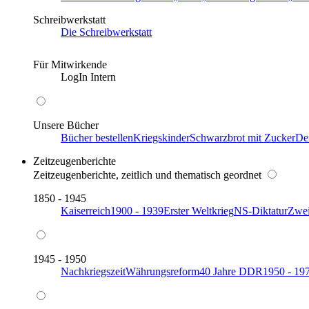
Schreibwerkstatt
Die Schreibwerkstatt
Für Mitwirkende
LogIn Intern
Unsere Bücher
Bücher bestellen
Kriegskinder
Schwarzbrot mit Zucker
De
Zeitzeugenberichte
Zeitzeugenberichte, zeitlich und thematisch geordnet
1850 - 1945
Kaiserreich
1900 - 1939
Erster Weltkrieg
NS-Diktatur
Zwei
1945 - 1950
Nachkriegszeit
Währungsreform
40 Jahre DDR
1950 - 19