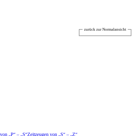
zurück zur Normalansicht
 von
P
–
S
Zeitzeugen von
S
–
Z