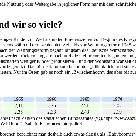
e Nutzung oder Weitergabe in jeglicher Form nur mit dem schriftlich
d wir so viele?
niger Kinder zur Welt als in den Friedenszeiten vor Beginn des Krieg
tens während der „schlechten Zeit“ bis zur Währungsreform 1948 waren
rst nach der Währungsreform begann langsam das „deutsche Wirtschafts
u werden, rückten langsam nach und die Geburtenraten begannen langs
llschaften weniger Kinder produzieren – und der Wohlstand war seit de
wurde genutzt. Das führte dann zum bekannten „Pillenknick“ mit steti
sierten. Nur im Osten gab es noch ein „Zwischenhoch“, das aber bis z
1955
1960
1965
1970
2,11
2,35
2,51
2,02
2,35
2,33
2,48
2,19
re) nach Zahlen des statistischen Bundesamtes (vgl.https://www.sozialpo
VII1b.pdf), Zahl in Klammern interpoliert.
orenen bezeichnet man deshalb auch etwas flapsig als „Babyboomer“, 