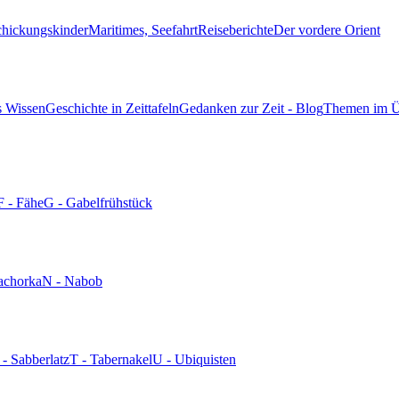
chickungskinder
Maritimes, Seefahrt
Reiseberichte
Der vordere Orient
s Wissen
Geschichte in Zeittafeln
Gedanken zur Zeit - Blog
Themen im Ü
F - Fähe
G - Gabelfrühstück
achorka
N - Nabob
 - Sabberlatz
T - Tabernakel
U - Ubiquisten