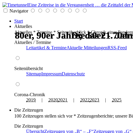
Eine Zeitreise in die Vergangenheit … die Zeittafel d
Navigator
Start
Aktuelles
Aktuelles * Termine * Seitenüberblick * Chronik einer Pandem
80er, 90er Jahre; das 21. Ja
80er, 90er Jahre; das 21. Ja
80er, 90er Jahre; das 21. Ja
80er, 90er Jahre; das 21. Ja
Die 50er - 70er
Die 50er - 70er
Aktuelles / Termine
Leitartikel & Termine
Aktuelle Mitteilungen
RSS-Feed
Seitenübersicht
Sitemap
Impressum
Datenschutz
Corona-Chronik
2019
|
2020
2021
|
2022
2023
|
2025
Die Zeitzeugen
100 Zeitzeugen stellen sich vor * Zeitzeugenberichte; unsere B
Die Zeitzeugen
Übersicht
Zeitzeugen von
B
–
F
Zeitzeugen von
G