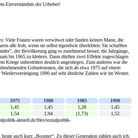
em Einverständnis der Urheber!
es: Viele Frauen waren verwitwet oder fanden keinen Mann, die
 alle froh, wenn sie selbst irgendwie überlebten: Sie schafften
wunder", der Bevölkerung ging es zunehmend besser, die Jahrgänge,
am bis 1965 zu klettern. Dann dürften zwei Effekte zugeschlagen
m Kriege unbestritten deutlich angestiegen. Zum anderen war die
g abnehmenden Geburtenraten, die sich ab etwa 1975 auf einem
ur Wiedervereinigung 1990 auf sehr ähnliche Zahlen wie im Westen
1975
1980
1985
1990
1,45
1,45
1,28
1,45
1,54
1,94
(1,73)
1,52
litik-aktuell.de/files/sozialpolitik-
heute auch kurz „Boomer“. Zu dieser Generation zählen auch ich,