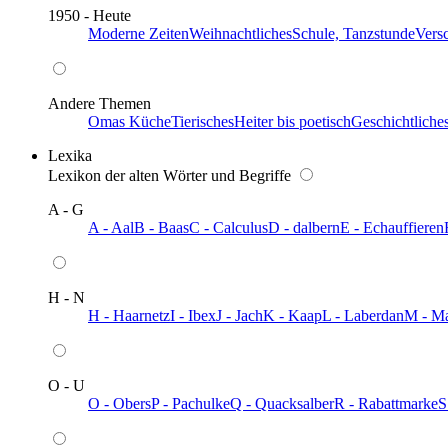
1950 - Heute
Moderne Zeiten
Weihnachtliches
Schule, Tanzstunde
Vers
Andere Themen
Omas Küche
Tierisches
Heiter bis poetisch
Geschichtliche
Lexika
Lexikon der alten Wörter und Begriffe
A - G
A - Aal
B - Baas
C - Calculus
D - dalbern
E - Echauffieren
H - N
H - Haarnetz
I - Ibex
J - Jach
K - Kaap
L - Laberdan
M - M
O - U
O - Obers
P - Pachulke
Q - Quacksalber
R - Rabattmarke
S