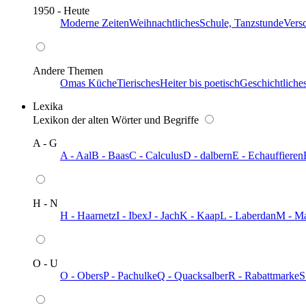
1950 - Heute
Moderne Zeiten
Weihnachtliches
Schule, Tanzstunde
Vers
Andere Themen
Omas Küche
Tierisches
Heiter bis poetisch
Geschichtliche
Lexika
Lexikon der alten Wörter und Begriffe
A - G
A - Aal
B - Baas
C - Calculus
D - dalbern
E - Echauffieren
H - N
H - Haarnetz
I - Ibex
J - Jach
K - Kaap
L - Laberdan
M - M
O - U
O - Obers
P - Pachulke
Q - Quacksalber
R - Rabattmarke
S