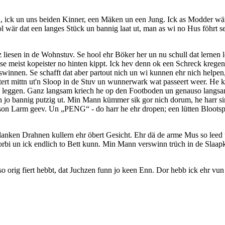
n, ick un uns beiden Kinner, een Mäken un een Jung. Ick as Modder wär 
l wär dat een langes Stück un bannig laat ut, man as wi no Hus föhrt s
liesen in de Wohnstuv. Se hool ehr Böker her un nu schull dat lernen
 se meist kopeister no hinten kippt. Ick hev denn ok een Schreck krege
nnen. Se schafft dat aber partout nich un wi kunnen ehr nich helpen, 
rt mittn ut'n Sloop in de Stuv un wunnerwark wat passeert weer. He kre
to leggen. Ganz langsam kriech he op den Footboden un genauso langs
jo bannig putzig ut. Min Mann kümmer sik gor nich dorum, he harr sine
h son Larm geev. Un
PENG
- do harr he ehr dropen; een lütten Bloot
blanken Drahnen kullern ehr öbert Gesicht. Ehr dä de arme Mus so leed 
nu vorbi un ick endlich to Bett kunn. Min Mann verswinn trüch in de S
orig fiert hebbt, dat Juchzen funn jo keen Enn. Dor hebb ick ehr vun 