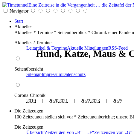
Eine Zeitreise in die Vergangenheit … die Zeittafel d
Navigator
Start
Aktuelles
Aktuelles * Termine * Seitenüberblick * Chronik einer Pandem
Aktuelles / Termine
Leitartikel & Termine
Aktuelle Mitteilungen
RSS-Feed
Hund, Katze, Maus & C
Seitenübersicht
Sitemap
Impressum
Datenschutz
Corona-Chronik
2019
|
2020
2021
|
2022
2023
|
2025
Die Zeitzeugen
100 Zeitzeugen stellen sich vor * Zeitzeugenberichte; unsere B
Die Zeitzeugen
Übersicht
Zeitzeugen von
B
–
F
Zeitzeugen von
G