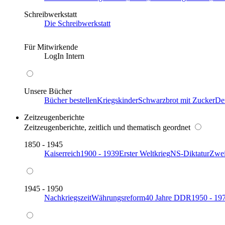
Schreibwerkstatt
Die Schreibwerkstatt
Für Mitwirkende
LogIn Intern
Unsere Bücher
Bücher bestellen
Kriegskinder
Schwarzbrot mit Zucker
De
Zeitzeugenberichte
Zeitzeugenberichte, zeitlich und thematisch geordnet
1850 - 1945
Kaiserreich
1900 - 1939
Erster Weltkrieg
NS-Diktatur
Zwei
1945 - 1950
Nachkriegszeit
Währungsreform
40 Jahre DDR
1950 - 19