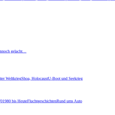
nnoch gelacht…
ter Weltkrieg
Shoa, Holocaust
U-Boot und Seekrieg
70
1980 bis Heute
Fluchtgeschichten
Rund ums Auto