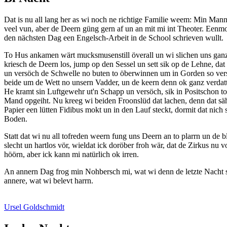
Dat is nu all lang her as wi noch ne richtige Familie weem: Min Man
veel vun, aber de Deern güng gern af un an mit mi int Theoter. Eenmo
den nächsten Dag een Engelsch-Arbeit in de School schrieven wullt.
To Hus ankamen wärt mucksmusenstill överall un wi slichen uns ganz 
kriesch de Deern los, jump op den Sessel un sett sik op de Lehne, dat
un versöch de Schwelle no buten to öberwinnen um in Gorden so verswi
beide um de Wett no unsern Vadder, un de keern denn ok ganz verdatte
He kramt sin Luftgewehr ut'n Schapp un versöch, sik in Positschon 
Mand opgeiht. Nu kreeg wi beiden Froonslüd dat lachen, denn dat säh 
Papier een lütten Fidibus mokt un in den Lauf steckt, dormit dat nic
Boden.
Statt dat wi nu all tofreden weern fung uns Deern an to plarrn un de 
slecht un hartlos vör, wieldat ick doröber froh wär, dat de Zirkus 
höörn, aber ick kann mi natürlich ok irren.
An annern Dag frog min Nohbersch mi, wat wi denn de letzte Nacht so 
annere, wat wi belevt harrn.
Ursel Goldschmidt