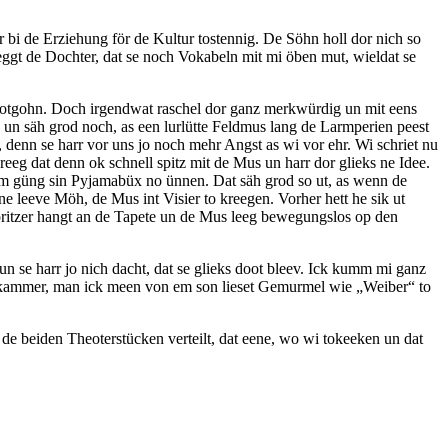
bi de Erziehung för de Kultur tostennig. De Söhn holl dor nich so
eggt de Dochter, dat se noch Vokabeln mit mi öben mut, wieldat se
 lotgohn. Doch irgendwat raschel dor ganz merkwürdig un mit eens
n un säh grod noch, as een lurlütte Feldmus lang de Larmperien peest
denn se harr vor uns jo noch mehr Angst as wi vor ehr. Wi schriet nu
eg dat denn ok schnell spitz mit de Mus un harr dor glieks ne Idee.
am güng sin Pyjamabüx no ünnen. Dat säh grod so ut, as wenn de
 leeve Möh, de Mus int Visier to kreegen. Vorher hett he sik ut
spritzer hangt an de Tapete un de Mus leeg bewegungslos op den
un se harr jo nich dacht, dat se glieks doot bleev. Ick kumm mi ganz
laapkammer, man ick meen von em son lieset Gemurmel wie
Weiber
to
de beiden Theoterstücken verteilt, dat eene, wo wi tokeeken un dat