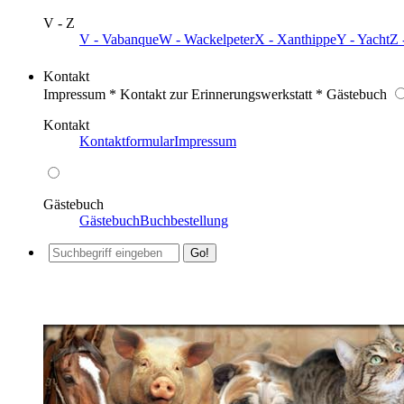
V - Z
V - Vabanque
W - Wackelpeter
X - Xanthippe
Y - Yacht
Z 
Kontakt
Impressum * Kontakt zur Erinnerungswerkstatt * Gästebuch
Kontakt
Kontaktformular
Impressum
Gästebuch
Gästebuch
Buchbestellung