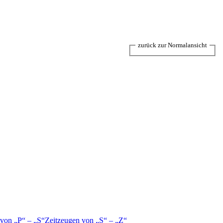
zurück zur Normalansicht
 von
P
–
S
Zeitzeugen von
S
–
Z