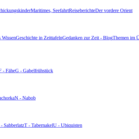
chickungskinder
Maritimes, Seefahrt
Reiseberichte
Der vordere Orient
s Wissen
Geschichte in Zeittafeln
Gedanken zur Zeit - Blog
Themen im Ü
F - Fähe
G - Gabelfrühstück
achorka
N - Nabob
 - Sabberlatz
T - Tabernakel
U - Ubiquisten