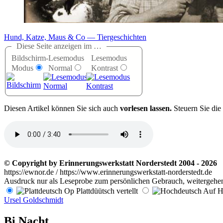
Hund, Katze, Maus & Co — Tiergeschichten
Diese Seite anzeigen im …
Bildschirm-
Lesemodus
Lesemodus
Modus
Normal
Kontrast
D
iesen Artikel können Sie sich auch
vorlesen lassen.
Steuern Sie die
© Copyright by Erinnerungswerkstatt Norderstedt 2004 - 2026
https://ewnor.de / https://www.erinnerungswerkstatt-norderstedt.de
Ausdruck nur als Leseprobe zum persönlichen Gebrauch, weitergehend
Op Plattdüütsch vertellt
Auf Ho
Ursel Goldschmidt
Bi Nacht