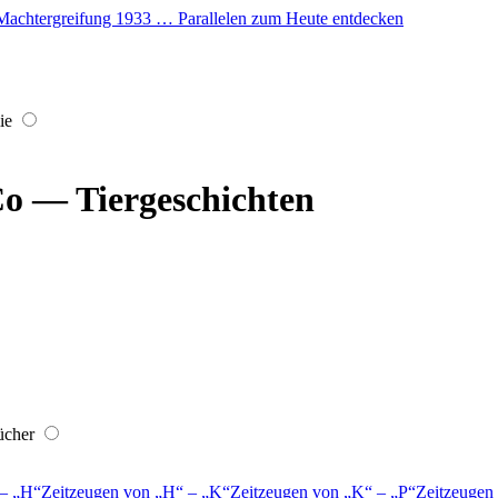
er Machtergreifung 1933 … Parallelen zum Heute entdecken
ie
o — Tiergeschichten
ücher
–
H
Zeitzeugen von
H
–
K
Zeitzeugen von
K
–
P
Zeitzeugen