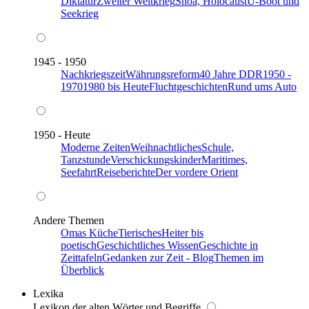
Diktatur
Zweiter Weltkrieg
Shoa, Holocaust
U-Boot und
Seekrieg
1945 - 1950
Nachkriegszeit
Währungsreform
40 Jahre DDR
1950 -
1970
1980 bis Heute
Fluchtgeschichten
Rund ums Auto
1950 - Heute
Moderne Zeiten
Weihnachtliches
Schule,
Tanzstunde
Verschickungskinder
Maritimes,
Seefahrt
Reiseberichte
Der vordere Orient
Andere Themen
Omas Küche
Tierisches
Heiter bis
poetisch
Geschichtliches Wissen
Geschichte in
Zeittafeln
Gedanken zur Zeit - Blog
Themen im
Überblick
Lexika
Lexikon der alten Wörter und Begriffe