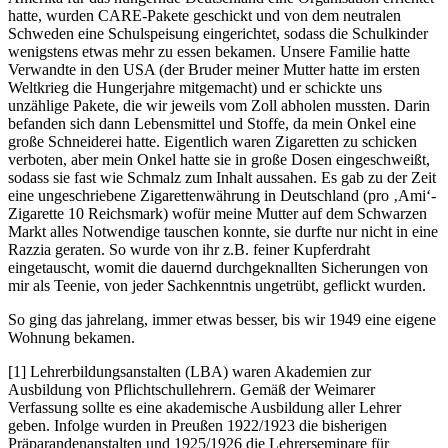
hatte, wurden CARE-Pakete geschickt und von dem neutralen
Schweden eine Schulspeisung eingerichtet, sodass die Schulkinder
wenigstens etwas mehr zu essen bekamen. Unsere Familie hatte
Verwandte in den USA (der Bruder meiner Mutter hatte im ersten
Weltkrieg die Hungerjahre mitgemacht) und er schickte uns
unzählige Pakete, die wir jeweils vom Zoll abholen mussten. Darin
befanden sich dann Lebensmittel und Stoffe, da mein Onkel eine
große Schneiderei hatte. Eigentlich waren Zigaretten zu schicken
verboten, aber mein Onkel hatte sie in große Dosen eingeschweißt,
sodass sie fast wie Schmalz zum Inhalt aussahen. Es gab zu der Zeit
eine ungeschriebene Zigarettenwährung in Deutschland (pro ‚Ami‘-
Zigarette 10 Reichsmark) wofür meine Mutter auf dem Schwarzen
Markt alles Notwendige tauschen konnte, sie durfte nur nicht in eine
Razzia geraten. So wurde von ihr z.B. feiner Kupferdraht
eingetauscht, womit die dauernd durchgeknallten Sicherungen von
mir als Teenie, von jeder Sachkenntnis ungetrübt, geflickt wurden.
So ging das jahrelang, immer etwas besser, bis wir 1949 eine eigene
Wohnung bekamen.
[1] Lehrerbildungsanstalten (LBA) waren Akademien zur
Ausbildung von Pflichtschullehrern. Gemäß der Weimarer
Verfassung sollte es eine akademische Ausbildung aller Lehrer
geben. Infolge wurden in Preußen 1922/1923 die bisherigen
Präparandenanstalten und 1925/1926 die Lehrerseminare für