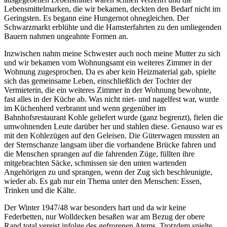
Lebensmittelmarken, die wir bekamen, deckten den Bedarf nicht im
Geringsten. Es begann eine Hungernot ohnegleichen. Der
Schwarzmarkt erblühte und die Hamsterfahrten zu den umliegenden
Bauern nahmen ungeahnte Formen an.
Inzwischen nahm meine Schwester auch noch meine Mutter zu sich
und wir bekamen vom Wohnungsamt ein weiteres Zimmer in der
Wohnung zugesprochen. Da es aber kein Heizmaterial gab, spielte
sich das gemeinsame Leben, einschließlich der Tochter der
Vermieterin, die ein weiteres Zimmer in der Wohnung bewohnte,
fast alles in der Küche ab. Was nicht niet- und nagelfest war, wurde
im Küchenherd verbrannt und wenn gegenüber im
Bahnhofsrestaurant Kohle geliefert wurde (ganz begrenzt), fielen die
umwohnenden Leute darüber her und stahlen diese. Genauso war es
mit den Kohlezügen auf den Geleisen. Die Güterwagen mussten an
der Sternschanze langsam über die vorhandene Brücke fahren und
die Menschen sprangen auf die fahrenden Züge, füllten ihre
mitgebrachten Säcke, schmissen sie den unten wartenden
Angehörigen zu und sprangen, wenn der Zug sich beschleunigte,
wieder ab. Es gab nur ein Thema unter den Menschen: Essen,
Trinken und die Kälte.
Der Winter 1947/48 war besonders hart und da wir keine
Federbetten, nur Wolldecken besaßen war am Bezug der obere
Rand total vereist infolge des gefrorenen Atems. Trotzdem spielte