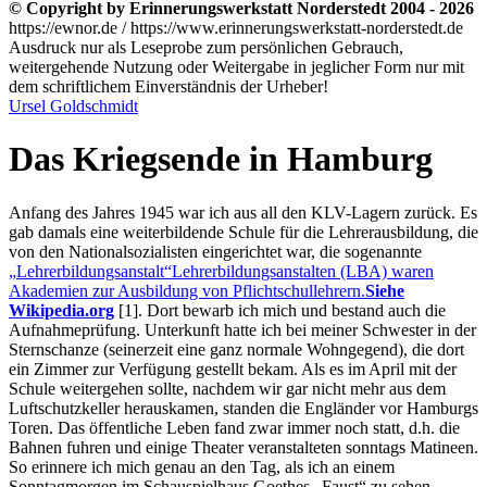
© Copyright by Erinnerungswerkstatt Norderstedt 2004 - 2026
https://ewnor.de / https://www.erinnerungswerkstatt-norderstedt.de
Ausdruck nur als Leseprobe zum persönlichen Gebrauch,
weitergehende Nutzung oder Weitergabe in jeglicher Form nur mit
dem schriftlichem Einverständnis der Urheber!
Ursel Goldschmidt
Das Kriegsende in Hamburg
Anfang des Jahres 1945 war ich aus all den KLV-Lagern zurück. Es
gab damals eine weiterbildende Schule für die Lehrerausbildung, die
von den Nationalsozialisten eingerichtet war, die sogenannte
Lehrerbildungsanstalt
Lehrerbildungsanstalten (LBA) waren
Akademien zur Ausbildung von Pflichtschullehrern.
Siehe
Wikipedia.org
[1]
. Dort bewarb ich mich und bestand auch die
Aufnahmeprüfung. Unterkunft hatte ich bei meiner Schwester in der
Sternschanze (seinerzeit eine ganz normale Wohngegend), die dort
ein Zimmer zur Verfügung gestellt bekam. Als es im April mit der
Schule weitergehen sollte, nachdem wir gar nicht mehr aus dem
Luftschutzkeller herauskamen, standen die Engländer vor Hamburgs
Toren. Das öffentliche Leben fand zwar immer noch statt, d.h. die
Bahnen fuhren und einige Theater veranstalteten sonntags Matineen.
So erinnere ich mich genau an den Tag, als ich an einem
Sonntagmorgen im Schauspielhaus Goethes
Faust
zu sehen