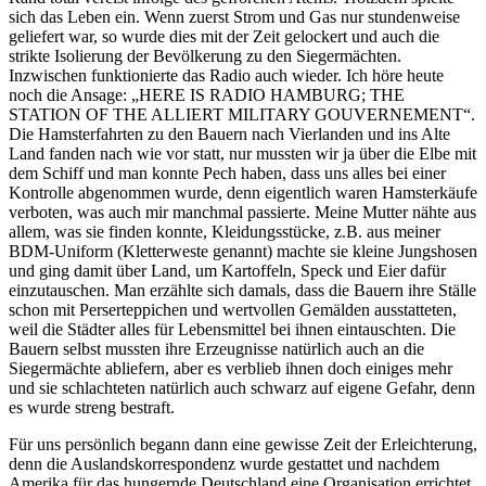
sich das Leben ein. Wenn zuerst Strom und Gas nur stundenweise
geliefert war, so wurde dies mit der Zeit gelockert und auch die
strikte Isolierung der Bevölkerung zu den Siegermächten.
Inzwischen funktionierte das Radio auch wieder. Ich höre heute
noch die Ansage:
HERE IS RADIO HAMBURG; THE
STATION OF THE ALLIERT MILITARY GOUVERNEMENT
.
Die Hamsterfahrten zu den Bauern nach Vierlanden und ins Alte
Land fanden nach wie vor statt, nur mussten wir ja über die Elbe mit
dem Schiff und man konnte Pech haben, dass uns alles bei einer
Kontrolle abgenommen wurde, denn eigentlich waren Hamsterkäufe
verboten, was auch mir manchmal passierte. Meine Mutter nähte aus
allem, was sie finden konnte, Kleidungsstücke, z.B. aus meiner
BDM-Uniform (Kletterweste genannt) machte sie kleine Jungshosen
und ging damit über Land, um Kartoffeln, Speck und Eier dafür
einzutauschen. Man erzählte sich damals, dass die Bauern ihre Ställe
schon mit Perserteppichen und wertvollen Gemälden ausstatteten,
weil die Städter alles für Lebensmittel bei ihnen eintauschten. Die
Bauern selbst mussten ihre Erzeugnisse natürlich auch an die
Siegermächte abliefern, aber es verblieb ihnen doch einiges mehr
und sie schlachteten natürlich auch schwarz auf eigene Gefahr, denn
es wurde streng bestraft.
Für uns persönlich begann dann eine gewisse Zeit der Erleichterung,
denn die Auslandskorrespondenz wurde gestattet und nachdem
Amerika für das hungernde Deutschland eine Organisation errichtet