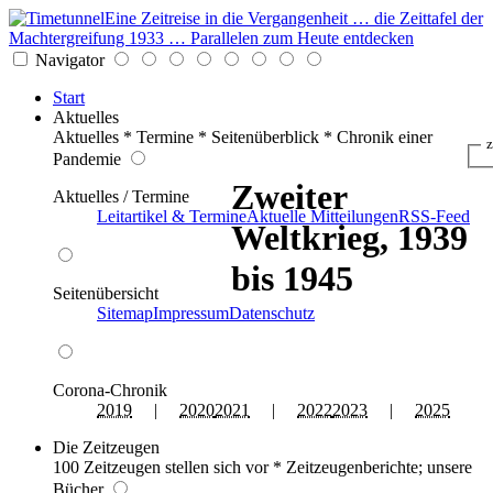
Eine Zeitreise in die Vergangenheit … die Zeittafel der
Machtergreifung 1933 … Parallelen zum Heute entdecken
Navigator
Start
Aktuelles
Aktuelles * Termine * Seitenüberblick * Chronik einer
z
Pandemie
Zweiter
Aktuelles / Termine
Leitartikel & Termine
Aktuelle Mitteilungen
RSS-Feed
Weltkrieg, 1939
bis 1945
Seitenübersicht
Sitemap
Impressum
Datenschutz
Corona-Chronik
2019
|
2020
2021
|
2022
2023
|
2025
Die Zeitzeugen
100 Zeitzeugen stellen sich vor * Zeitzeugenberichte; unsere
Bücher