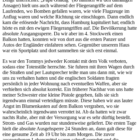
Ansager) hielt uns auch während der Fliegerangriffe auf dem
Laufenden, wo Bomben gefallen waren, wie viele Flugzeuge im
Anflug waren und welche Richtung sie einschlugen. Dann endlich
kam die erlösende Nachricht, dass Hamburg kapituliert hat; endlich
hörte es mit den ewigen Fliegerangriffen auf. Die Bevölkerung hatte
absolute Ausgangssperre. Da wir aber im 4. Stockwerk einen
Balkon hatten, konnten wir von dort aus die ersten Panzer und
Autos der Engländer einfahren sehen. Gegenüber unserem Haus
war ein Sportplatz und dort sammelten sie sich erst einmal.
Es war den Tommys jedweder Kontakt mit dem Volk verboten,
sodass eine Totenstille herrschte. Sie fuhren mit ihren Wagen durch
die Straßen und per Lautsprecher teilte man uns dann mit, wie wir
uns zu verhalten hatten und die englischen Soldaten fragten
persönlich in jeder Wohnung nach eventuellen Waffen, aber sie
verhielten sich absolut korrekt. Ein früherer Nachbar von uns hatte
meiner Schwester eine kleine Pistole gegeben, falls sie sich
irgendwann einmal verteidigen müsste. Diese haben wir aus lauter
Angst im Blumenkasten auf dem Balkon vergraben, wo sie
wahrscheinlich irgendwann verrottet ist. Ab da hatten wir zwar
nachts Ruhe, aber mit der Versorgung war es sehr dürftig bestellt.
Strom- und Gas wurden nur stundenweise geliefert. Die ersten Tage
hielt die absolute Ausgehsperre 24 Stunden an, dann galt diese für
eine geraume Zeit ab 19 Uhr bis zum Morgen. Die zuvor
ausgegebenen Lebensmittel waren schnell verzehrt und die