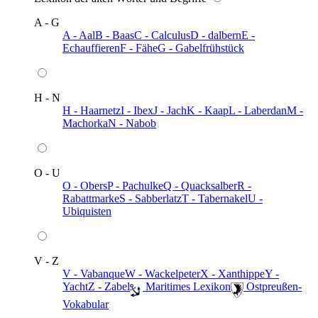
A - G
A - Aal
B - Baas
C - Calculus
D - dalbern
E -
Echauffieren
F - Fähe
G - Gabelfrühstück
H - N
H - Haarnetz
I - Ibex
J - Jach
K - Kaap
L - Laberdan
M -
Machorka
N - Nabob
O - U
O - Obers
P - Pachulke
Q - Quacksalber
R -
Rabattmarke
S - Sabberlatz
T - Tabernakel
U -
Ubiquisten
V - Z
V - Vabanque
W - Wackelpeter
X - Xanthippe
Y -
Yacht
Z - Zabel
️ Maritimes Lexikon
️ Ostpreußen-
Vokabular