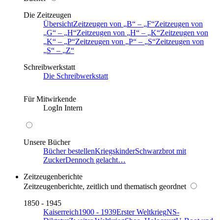
Die Zeitzeugen
Übersicht
Zeitzeugen von
B
–
F
Zeitzeugen von
G
–
H
Zeitzeugen von
H
–
K
Zeitzeugen von
K
–
P
Zeitzeugen von
P
–
S
Zeitzeugen von
S
–
Z
Schreibwerkstatt
Die Schreibwerkstatt
Für Mitwirkende
LogIn Intern
Unsere Bücher
Bücher bestellen
Kriegskinder
Schwarzbrot mit
Zucker
Dennoch gelacht…
Zeitzeugenberichte
Zeitzeugenberichte, zeitlich und thematisch geordnet
1850 - 1945
Kaiserreich
1900 - 1939
Erster Weltkrieg
NS-