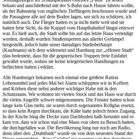
bekam und anschließend mit der S-Bahn nach Hause fahren wollte,
als der Bahnsteig von englischen Tieffliegern beschossen wurde und
die Passagiere alle auf dem Boden lagen, um sich zu schützen, ich
natürlich auch. Die Flieger hatten es ja nicht mehr weit und sie
hatten freie Sicht, da die Kuppel vom Hauptbahnhof längst entzwei
war. Es hieß auch, die Stadt sollte bis auf das letzte Haus verteidigt
werden, deshalb wurden Straßensperren aus allerlei Gerümpel
hergestellt, jedoch hatte unser damaliges Stadtoberhaupt
(Kaufmann) sich dem widersetzt und Hamburg zur
offenen Stadt
(das bedeutete, dass für die gegnerischen Truppen freie Einfahrt
gewährt wurde, sodass sie keine kriegerischen Handlungen zu
befürchten hatten.) erklärt.
Alle Hamburger bekamen noch einmal eine größere Ration
Lebensmittel und jedes Mal bei Alarm schleppten wir in Koffern
und Körben diese nebst anderer wichtiger Habe mit in den
Schutzraum. Wir wohnten im vierten Stock und das Haus war durch
die vielen Angriffe schwer mitgenommen. Die Fenster hatten schon
lange kein Glas mehr, sie waren durch sogenanntes Rollglas ersetzt,
so dass kein Regen durchkam, die Kälte hatte jedoch freien Zugang.
In der Küche hing die Decke zum Dachboden halb herunter und es
kam vor, dass wir schon mal eine Maus von oben zu Besuch hatten,
die durchgefallen war. Die Bevölkerung hing nur noch am Radio,
denn über den
Drahtfunk
wurde sie von dem neuesten Stand der
Dinge unterrichtet.
Papa Gnädig
(so nannten wir den damaligen