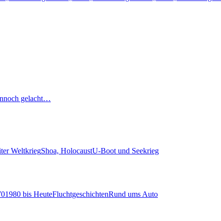
nnoch gelacht…
ter Weltkrieg
Shoa, Holocaust
U-Boot und Seekrieg
70
1980 bis Heute
Fluchtgeschichten
Rund ums Auto