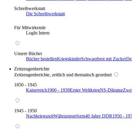
Schreibwerkstatt
Die Schreibwerkstatt
Für Mitwirkende
LogIn Intern
Unsere Bücher
Bücher bestellen
Kriegskinder
Schwarzbrot mit Zucker
De
Zeitzeugenberichte
Zeitzeugenberichte, zeitlich und thematisch geordnet
1850 - 1945
Kaiserreich
1900 - 1939
Erster Weltkrieg
NS-Diktatur
Zwei
1945 - 1950
Nachkriegszeit
Währungsreform
40 Jahre DDR
1950 - 19