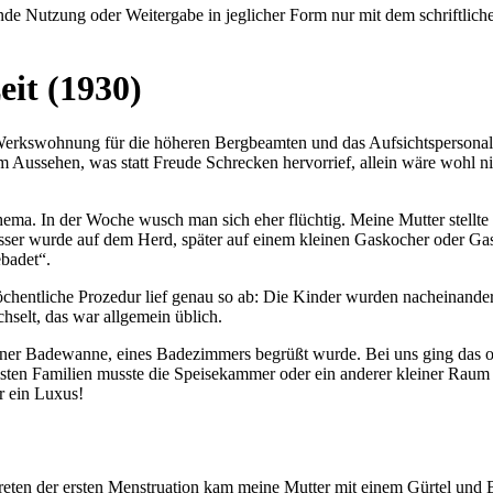
e Nutzung oder Weitergabe in jeglicher Form nur mit dem schriftlich
eit (1930)
Werkswohnung für die höheren Bergbeamten und das Aufsichtspersonal 
ussehen, was statt Freude Schrecken hervorrief, allein wäre wohl ni
Thema. In der Woche wusch man sich eher flüchtig. Meine Mutter stellt
asser wurde auf dem Herd, später auf einem kleinen Gaskocher oder G
badet
.
chentliche Prozedur lief genau so ab: Die Kinder wurden nacheinander 
selt, das war allgemein üblich.
iner Badewanne, eines Badezimmers begrüßt wurde. Bei uns ging das o
isten Familien musste die Speisekammer oder ein anderer kleiner Raum
r ein Luxus!
eten der ersten Menstruation kam meine Mutter mit einem Gürtel und 