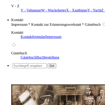
V - Z
V - Vabanque
W - Wackelpeter
X - Xanthippe
Y - Yacht
Z 
Kontakt
Impressum * Kontakt zur Erinnerungswerkstatt * Gästebuch
Kontakt
Kontaktformular
Impressum
Gästebuch
Gästebuch
Buchbestellung