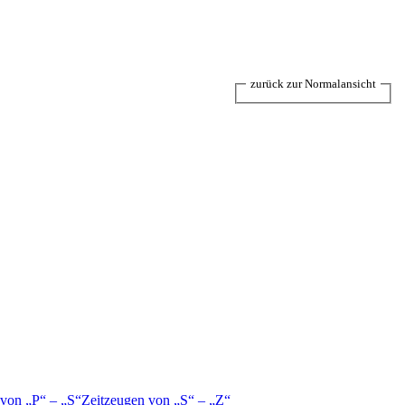
zurück zur Normalansicht
 von
P
–
S
Zeitzeugen von
S
–
Z