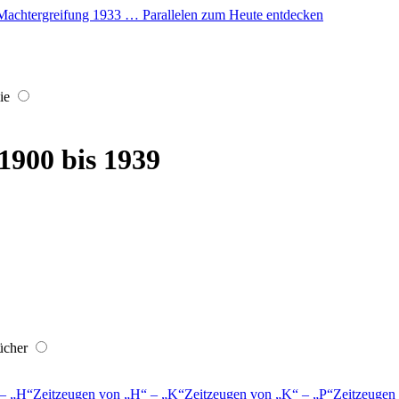
er Machtergreifung 1933 … Parallelen zum Heute entdecken
ie
 1900 bis 1939
ücher
–
H
Zeitzeugen von
H
–
K
Zeitzeugen von
K
–
P
Zeitzeugen