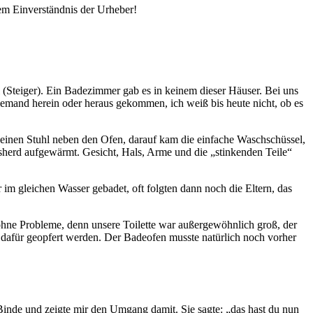
em Einverständnis der Urheber!
(Steiger). Ein Badezimmer gab es in keinem dieser Häuser. Bei uns
emand herein oder heraus gekommen, ich weiß bis heute nicht, ob es
e einen Stuhl neben den Ofen, darauf kam die einfache Waschschüssel,
asherd aufgewärmt. Gesicht, Hals, Arme und die
stinkenden Teile
im gleichen Wasser gebadet, oft folgten dann noch die Eltern, das
hne Probleme, denn unsere Toilette war außergewöhnlich groß, der
 dafür geopfert werden. Der Badeofen musste natürlich noch vorher
Binde und zeigte mir den Umgang damit. Sie sagte:
das hast du nun