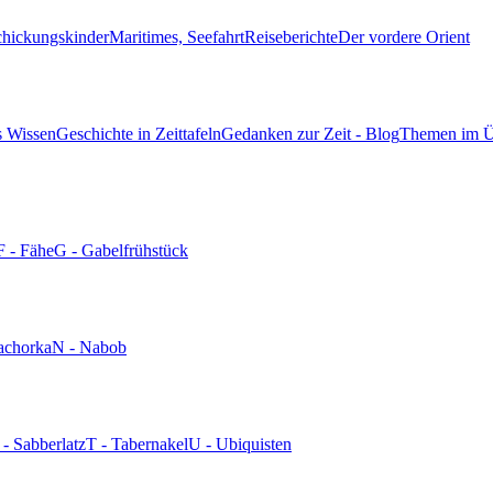
chickungskinder
Maritimes, Seefahrt
Reiseberichte
Der vordere Orient
s Wissen
Geschichte in Zeittafeln
Gedanken zur Zeit - Blog
Themen im Ü
F - Fähe
G - Gabelfrühstück
achorka
N - Nabob
 - Sabberlatz
T - Tabernakel
U - Ubiquisten