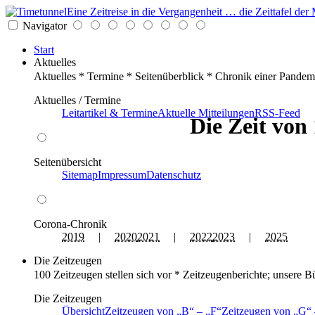
Eine Zeitreise in die Vergangenheit … die Zeittafel d
Navigator
Start
Aktuelles
Aktuelles * Termine * Seitenüberblick * Chronik einer Pandem
Aktuelles / Termine
Leitartikel & Termine
Aktuelle Mitteilungen
RSS-Feed
Die Zeit von
Seitenübersicht
Sitemap
Impressum
Datenschutz
Corona-Chronik
2019
|
2020
2021
|
2022
2023
|
2025
Die Zeitzeugen
100 Zeitzeugen stellen sich vor * Zeitzeugenberichte; unsere B
Die Zeitzeugen
Übersicht
Zeitzeugen von
B
–
F
Zeitzeugen von
G