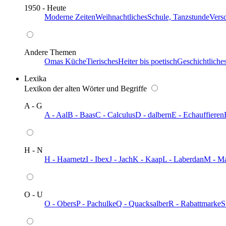
1950 - Heute
Moderne Zeiten
Weihnachtliches
Schule, Tanzstunde
Vers
Andere Themen
Omas Küche
Tierisches
Heiter bis poetisch
Geschichtliche
Lexika
Lexikon der alten Wörter und Begriffe
A - G
A - Aal
B - Baas
C - Calculus
D - dalbern
E - Echauffieren
H - N
H - Haarnetz
I - Ibex
J - Jach
K - Kaap
L - Laberdan
M - M
O - U
O - Obers
P - Pachulke
Q - Quacksalber
R - Rabattmarke
S