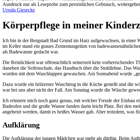
Ausdruck nur als Leseprobe zum persönlichen Gebrauch, weitergehend
Ursula Giesecke
Körperpflege in meiner Kinderz
Ich bin in der Bergstadt Bad Grund im Harz aufgewachsen, in einer 
im Keller stand ein graues Zementungetüm von badewannenähnlichem A
als Badewanne gedacht war.
Die Reinlichkeit war offensichtlich seinerzeit kein vorherrschendes 
daneben die Seifenschale, das Handtuch über die Stuhllehne. Das W
wurden mit dem Waschlappen gewaschen. Am Sonnabend wurde
ge
Dazu wurde ein hölzerner Waschtrog in die Küche gestellt und die wö
war bei uns aber nicht der Fall. Am Sonntag wurde die Wäsche gewech
Ich erinnere mich noch ganz genau, mit welcher Freude der Einbau e
Badeofen und die große Wanne fanden darin leicht Platz. Bei den me
angeheizt werden, damit es heißes Wasser gab. Aber trotzdem, was fü
Aufklärung
Die Aufklärung der jungen Mädchen war mehr als dürftig. Beim Auftr