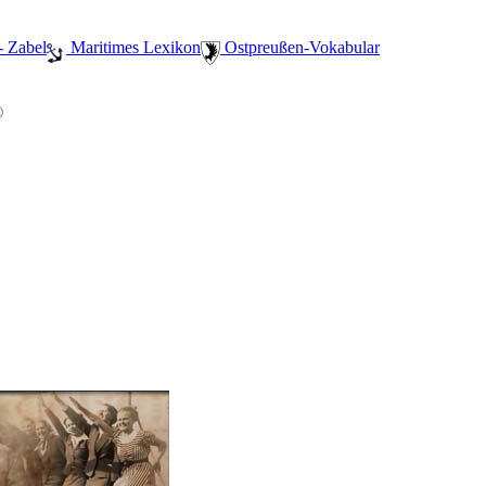
- Zabel
️ Maritimes Lexikon
️ Ostpreußen-Vokabular