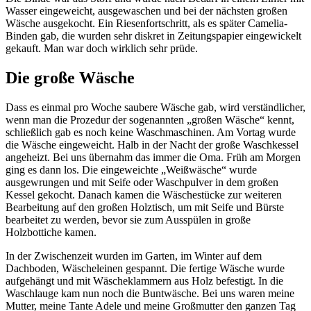
Wasser eingeweicht, ausgewaschen und bei der nächsten großen
Wäsche ausgekocht. Ein Riesenfortschritt, als es später Camelia-
Binden gab, die wurden sehr diskret in Zeitungspapier eingewickelt
gekauft. Man war doch wirklich sehr prüde.
Die große Wäsche
Dass es einmal pro Woche saubere Wäsche gab, wird verständlicher,
wenn man die Prozedur der sogenannten
großen Wäsche
kennt,
schließlich gab es noch keine Waschmaschinen. Am Vortag wurde
die Wäsche eingeweicht. Halb in der Nacht der große Waschkessel
angeheizt. Bei uns übernahm das immer die Oma. Früh am Morgen
ging es dann los. Die eingeweichte
Weißwäsche
wurde
ausgewrungen und mit Seife oder Waschpulver in dem großen
Kessel gekocht. Danach kamen die Wäschestücke zur weiteren
Bearbeitung auf den großen Holztisch, um mit Seife und Bürste
bearbeitet zu werden, bevor sie zum Ausspülen in große
Holzbottiche kamen.
In der Zwischenzeit wurden im Garten, im Winter auf dem
Dachboden, Wäscheleinen gespannt. Die fertige Wäsche wurde
aufgehängt und mit Wäscheklammern aus Holz befestigt. In die
Waschlauge kam nun noch die Buntwäsche. Bei uns waren meine
Mutter, meine Tante Adele und meine Großmutter den ganzen Tag