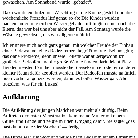
gewaschen. Am Sonnabend wurde
gebadet
.
Dazu wurde ein hölzerner Waschtrog in die Küche gestellt und die
wöchentliche Prozedur lief genau so ab: Die Kinder wurden
nacheinander im gleichen Wasser gebadet, oft folgten dann noch die
Eltern, das war bei uns aber nicht der Fall. Am Sonntag wurde die
Wäsche gewechselt, das war allgemein üblich.
Ich erinnere mich noch ganz genau, mit welcher Freude der Einbau
einer Badewanne, eines Badezimmers begrüßt wurde. Bei uns ging
das ohne Probleme, denn unsere Toilette war außergewöhnlich
groß, der Badeofen und die große Wanne fanden darin leicht Platz.
Bei den meisten Familien musste die Speisekammer oder ein anderer
kleiner Raum dafür geopfert werden. Der Badeofen musste natürlich
noch vorher angeheizt werden, damit es heißes Wasser gab. Aber
trotzdem, was für ein Luxus!
Aufklärung
Die Aufklärung der jungen Mädchen war mehr als dürftig. Beim
Auftreten der ersten Menstruation kam meine Mutter mit einem
Gürtel und Binde und zeigte mir den Umgang damit. Sie sagte:
das
hast du nun alle vier Wochen
— fertig.
Die Binde war aus Stoff und wurde nach Bedarf in einem Eimer mit