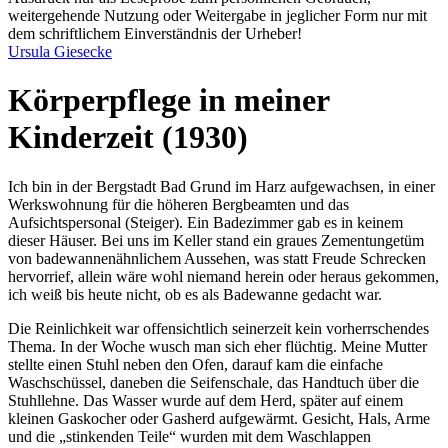
weitergehende Nutzung oder Weitergabe in jeglicher Form nur mit
dem schriftlichem Einverständnis der Urheber!
Ursula Giesecke
Körperpflege in meiner
Kinderzeit (1930)
Ich bin in der Bergstadt Bad Grund im Harz aufgewachsen, in einer
Werkswohnung für die höheren Bergbeamten und das
Aufsichtspersonal (Steiger). Ein Badezimmer gab es in keinem
dieser Häuser. Bei uns im Keller stand ein graues Zementungetüm
von badewannenähnlichem Aussehen, was statt Freude Schrecken
hervorrief, allein wäre wohl niemand herein oder heraus gekommen,
ich weiß bis heute nicht, ob es als Badewanne gedacht war.
Die Reinlichkeit war offensichtlich seinerzeit kein vorherrschendes
Thema. In der Woche wusch man sich eher flüchtig. Meine Mutter
stellte einen Stuhl neben den Ofen, darauf kam die einfache
Waschschüssel, daneben die Seifenschale, das Handtuch über die
Stuhllehne. Das Wasser wurde auf dem Herd, später auf einem
kleinen Gaskocher oder Gasherd aufgewärmt. Gesicht, Hals, Arme
und die
stinkenden Teile
wurden mit dem Waschlappen