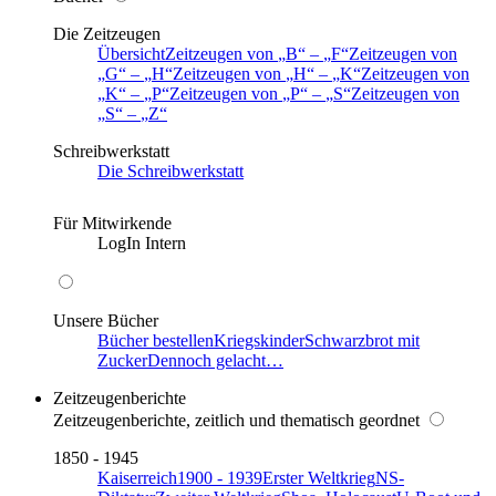
Die Zeitzeugen
Übersicht
Zeitzeugen von
B
–
F
Zeitzeugen von
G
–
H
Zeitzeugen von
H
–
K
Zeitzeugen von
K
–
P
Zeitzeugen von
P
–
S
Zeitzeugen von
S
–
Z
Schreibwerkstatt
Die Schreibwerkstatt
Für Mitwirkende
LogIn Intern
Unsere Bücher
Bücher bestellen
Kriegskinder
Schwarzbrot mit
Zucker
Dennoch gelacht…
Zeitzeugenberichte
Zeitzeugenberichte, zeitlich und thematisch geordnet
1850 - 1945
Kaiserreich
1900 - 1939
Erster Weltkrieg
NS-