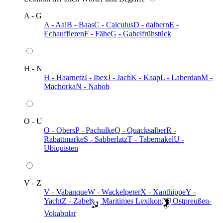
A - G
A - Aal
B - Baas
C - Calculus
D - dalbern
E -
Echauffieren
F - Fähe
G - Gabelfrühstück
H - N
H - Haarnetz
I - Ibex
J - Jach
K - Kaap
L - Laberdan
M -
Machorka
N - Nabob
O - U
O - Obers
P - Pachulke
Q - Quacksalber
R -
Rabattmarke
S - Sabberlatz
T - Tabernakel
U -
Ubiquisten
V - Z
V - Vabanque
W - Wackelpeter
X - Xanthippe
Y -
Yacht
Z - Zabel
️ Maritimes Lexikon
️ Ostpreußen-
Vokabular