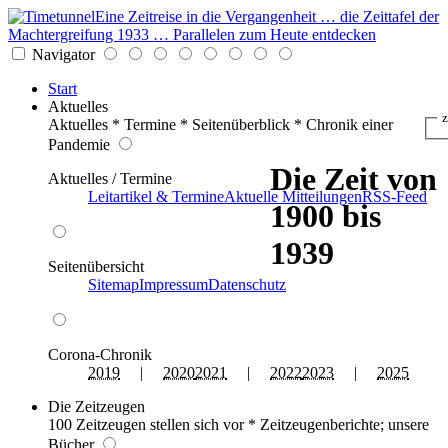
Eine Zeitreise in die Vergangenheit … die Zeittafel der
Machtergreifung 1933 … Parallelen zum Heute entdecken
Navigator
Start
Aktuelles
z
Aktuelles * Termine * Seitenüberblick * Chronik einer
Pandemie
Die Zeit von
Aktuelles / Termine
Leitartikel & Termine
Aktuelle Mitteilungen
RSS-Feed
1900 bis
1939
Seitenübersicht
Sitemap
Impressum
Datenschutz
Corona-Chronik
2019
|
2020
2021
|
2022
2023
|
2025
Die Zeitzeugen
100 Zeitzeugen stellen sich vor * Zeitzeugenberichte; unsere
Bücher