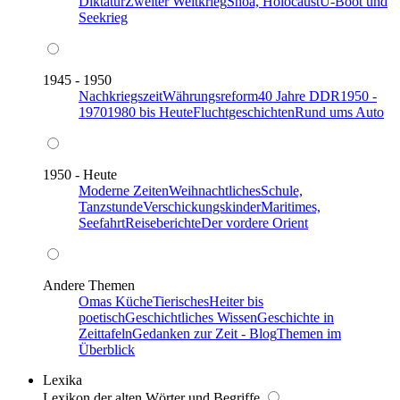
Diktatur
Zweiter Weltkrieg
Shoa, Holocaust
U-Boot und
Seekrieg
1945 - 1950
Nachkriegszeit
Währungsreform
40 Jahre DDR
1950 -
1970
1980 bis Heute
Fluchtgeschichten
Rund ums Auto
1950 - Heute
Moderne Zeiten
Weihnachtliches
Schule,
Tanzstunde
Verschickungskinder
Maritimes,
Seefahrt
Reiseberichte
Der vordere Orient
Andere Themen
Omas Küche
Tierisches
Heiter bis
poetisch
Geschichtliches Wissen
Geschichte in
Zeittafeln
Gedanken zur Zeit - Blog
Themen im
Überblick
Lexika
Lexikon der alten Wörter und Begriffe