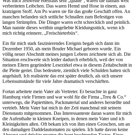
Was mich zeitweise ebenfalls sehr
quälte
, waren die damals weit
verbreiteten Leibchen. Das waren Hemd und Hose in einem, aus
kratzigem Stoff. Am Po waren sie für das große Geschäft offen. An
manchen befanden sich seitliche Schnallen zum Befestigen von
langen Strümpfen. Die Dinger waren echt schrecklich und peinlich.
Man nannte dieses weithin ungeliebte Kleidungsstück, wenn ich
mich richtig erinnere,
Freischieterbüx
.
Ein für mich stark faszinierendes Ereignis begab sich dann im
Dezember 1950, als mein Bruder Michael geboren wurde. Ein
völlig neuer Abschnitt meines jungen Lebens zeichnete sich ab. Die
Situation erschwerte sich leider dadurch erheblich, weil der von
meinen Eltern gegründete Lesezirkel etwa in diesem Zeitabschnitt in
die Pleite geriet. Das bedeutete, ziemlich viele Schulden hatten sich
angehäuft. Ich realisierte das erst später deutlich, als sich unsere
Lebensumstände für viele Jahre dramatisch verschärften.
Fortan arbeitete mein Vater als Vertreter. Er besuchte in ganz
Hamburg viele Firmen und war wohl für die Firma
Treu & Co.
unterwegs, die Papiertüten, Packmaterial und anderes herstellte und
vertrieb. Mein Vater hat mich in der Zeit manchmal mit seinem
Dienstauto mitgenommen. Das Interessanteste daran waren für mich
die Aufenthalte in kleinen Kneipen, in denen mein Vater und ich
Kleinigkeiten aßen. Oft bekam ich von ihm einen Groschen, um an
den damaligen Daddelautomaten zu spielen. Ich hatte davon keine
Ahnung und drückte munter die bunt leuchtenden Tasten. Eines