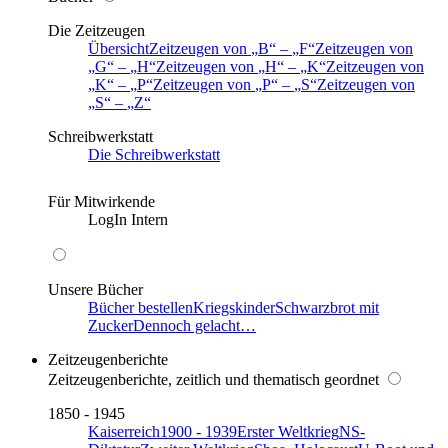
Die Zeitzeugen
Übersicht
Zeitzeugen von
B
–
F
Zeitzeugen von
G
–
H
Zeitzeugen von
H
–
K
Zeitzeugen von
K
–
P
Zeitzeugen von
P
–
S
Zeitzeugen von
S
–
Z
Schreibwerkstatt
Die Schreibwerkstatt
Für Mitwirkende
LogIn Intern
Unsere Bücher
Bücher bestellen
Kriegskinder
Schwarzbrot mit
Zucker
Dennoch gelacht…
Zeitzeugenberichte
Zeitzeugenberichte, zeitlich und thematisch geordnet
1850 - 1945
Kaiserreich
1900 - 1939
Erster Weltkrieg
NS-