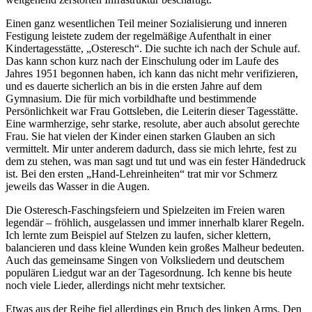
Einen ganz wesentlichen Teil meiner Sozialisierung und inneren
Festigung leistete zudem der regelmäßige Aufenthalt in einer
Kindertagesstätte,
Osteresch
. Die suchte ich nach der Schule auf.
Das kann schon kurz nach der Einschulung oder im Laufe des
Jahres 1951 begonnen haben, ich kann das nicht mehr verifizieren,
und es dauerte sicherlich an bis in die ersten Jahre auf dem
Gymnasium. Die für mich vorbildhafte und bestimmende
Persönlichkeit war Frau Gottsleben, die Leiterin dieser Tagesstätte.
Eine warmherzige, sehr starke, resolute, aber auch absolut gerechte
Frau. Sie hat vielen der Kinder einen starken Glauben an sich
vermittelt. Mir unter anderem dadurch, dass sie mich lehrte, fest zu
dem zu stehen, was man sagt und tut und was ein fester Händedruck
ist. Bei den ersten
Hand-Lehreinheiten
trat mir vor Schmerz
jeweils das Wasser in die Augen.
Die Osteresch-Faschingsfeiern und Spielzeiten im Freien waren
legendär – fröhlich, ausgelassen und immer innerhalb klarer Regeln.
Ich lernte zum Beispiel auf Stelzen zu laufen, sicher klettern,
balancieren und dass kleine Wunden kein großes Malheur bedeuten.
Auch das gemeinsame Singen von Volksliedern und deutschem
populären Liedgut war an der Tagesordnung. Ich kenne bis heute
noch viele Lieder, allerdings nicht mehr textsicher.
Etwas aus der Reihe fiel allerdings ein Bruch des linken Arms. Den