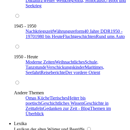
Diktatur
Zweiter Weltkrieg
Shoa, Holocaust
U-Boot und
Seekrieg
1945 - 1950
Nachkriegszeit
Währungsreform
40 Jahre DDR
1950 -
1970
1980 bis Heute
Fluchtgeschichten
Rund ums Auto
1950 - Heute
Moderne Zeiten
Weihnachtliches
Schule,
Tanzstunde
Verschickungskinder
Maritimes,
Seefahrt
Reiseberichte
Der vordere Orient
Andere Themen
Omas Küche
Tierisches
Heiter bis
poetisch
Geschichtliches Wissen
Geschichte in
Zeittafeln
Gedanken zur Zeit - Blog
Themen im
Überblick
Lexika
Lexikon der alten Wörter und Begriffe