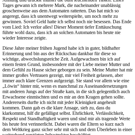
Tages gewann ich mehrere Mark, die nacheinander unablässig
groschenweise aus dem Automaten ratterten. Das hat mich so
angeregt, dass ich unentwegt weiterspielte, um noch mehr zu
gewinnen. Soviel Geld hatte ich selbst noch nie besessen. Das Ende
vom Lied: Ich verlor alles! Dieser Moment tiefer Enttäuschung
führte wohl dazu, dass ich an solchen Automaten bis heute nie
wieder Interesse zeigte.
Diese Jahre meiner frühen Jugend habe ich in guter, bildhafter
Erinnerung und bin aus der Rückschau dankbar für diese so
wichtige, abwechslungsreiche Zeit. Aufgewachsen bin ich auf
einem festen Grund, insbesondere mit der Liebe meiner Mutter und
dem Gefühl zu Hause sicher geborgen zu sein. Meine Mutter hat mir
immer großes Vertrauen gezeigt, mir viel Freiheit gelassen, aber
immer auch klare Grenzen aufgezeigt. Sie stand vor allem wie eine
Löwin
hinter mir, wenn es manchmal zu Auseinandersetzungen
mit anderen Jungs auf der Straße kam, in die sich gelegentlich auch
Erwachsene einmischten und es mir an den Kragen gehen sollte.
Andererseits durfte ich nicht mit jeder Kleinigkeit angeheult
kommen. Dann gab es die klare Ansage, sieh zu, dass du
klarkommst, hilf dir gefälligst selbst. Ehrlichkeit, Verlässlichkeit,
Respekt und Standhaftigkeit waren und sind mir als tragende Werte
bis heute fest verinnerlicht. Dabei waren die Eltern so kurz nach
dem Weltkrieg ganz sicher sehr mit sich und dem Überleben in einer
weitgehend zerstörten Infrastruktur beschäftigt.