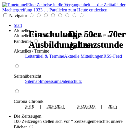
Eine Zeitreise in die Vergangenheit … die Zeittafel der
Machtergreifung 1933 … Parallelen zum Heute entdecken
Navigator
Start
Aktuelles
Einschulung,
Einschulung,
Die 50er - 70er
Die 50er - 70er
Die 50er - 70er
Die 50er - 70er
Aktuelles * Termine * Seitenüberblick * Chronik einer
Pandemie
Ausbildung, Tanzstunde
Ausbildung, Tanzstunde
Jahre
Jahre
Jahre
Jahre
Aktuelles / Termine
Leitartikel & Termine
Aktuelle Mitteilungen
RSS-Feed
Seitenübersicht
Sitemap
Impressum
Datenschutz
Corona-Chronik
2019
|
2020
2021
|
2022
2023
|
2025
Die Zeitzeugen
100 Zeitzeugen stellen sich vor * Zeitzeugenberichte; unsere
Bücher