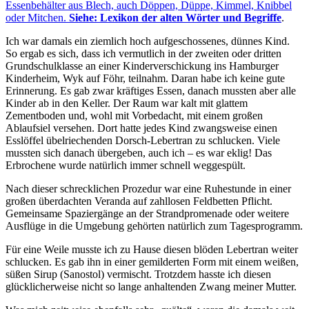
Essenbehälter aus Blech, auch Döppen, Düppe, Kimmel, Knibbel
oder Mitchen.
Siehe: Lexikon der alten Wörter und Begriffe
.
Ich war damals ein ziemlich hoch aufgeschossenes, dünnes Kind.
So ergab es sich, dass ich vermutlich in der zweiten oder dritten
Grundschulklasse an einer Kinderverschickung ins Hamburger
Kinderheim, Wyk auf Föhr, teilnahm. Daran habe ich keine gute
Erinnerung. Es gab zwar kräftiges Essen, danach mussten aber alle
Kinder ab in den Keller. Der Raum war kalt mit glattem
Zementboden und, wohl mit Vorbedacht, mit einem großen
Ablaufsiel versehen. Dort hatte jedes Kind zwangsweise einen
Esslöffel übelriechenden Dorsch-Lebertran zu schlucken. Viele
mussten sich danach übergeben, auch ich – es war eklig! Das
Erbrochene wurde natürlich immer schnell weggespült.
Nach dieser schrecklichen Prozedur war eine Ruhestunde in einer
großen überdachten Veranda auf zahllosen Feldbetten Pflicht.
Gemeinsame Spaziergänge an der Strandpromenade oder weitere
Ausflüge in die Umgebung gehörten natürlich zum Tagesprogramm.
Für eine Weile musste ich zu Hause diesen blöden Lebertran weiter
schlucken. Es gab ihn in einer gemilderten Form mit einem weißen,
süßen Sirup (Sanostol) vermischt. Trotzdem hasste ich diesen
glücklicherweise nicht so lange anhaltenden Zwang meiner Mutter.