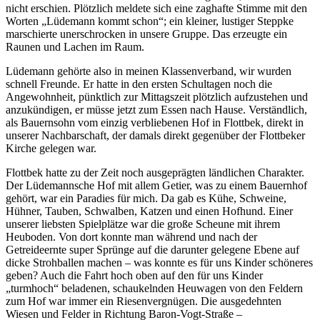
nicht erschien. Plötzlich meldete sich eine zaghafte Stimme mit den
Worten
Lüdemann kommt schon
; ein kleiner, lustiger Steppke
marschierte unerschrocken in unsere Gruppe. Das erzeugte ein
Raunen und Lachen im Raum.
Lüdemann gehörte also in meinen Klassenverband, wir wurden
schnell Freunde. Er hatte in den ersten Schultagen noch die
Angewohnheit, pünktlich zur Mittagszeit plötzlich aufzustehen und
anzukündigen, er müsse jetzt zum Essen nach Hause. Verständlich,
als Bauernsohn vom einzig verbliebenen Hof in Flottbek, direkt in
unserer Nachbarschaft, der damals direkt gegenüber der Flottbeker
Kirche gelegen war.
Flottbek hatte zu der Zeit noch ausgeprägten ländlichen Charakter.
Der Lüdemannsche Hof mit allem Getier, was zu einem Bauernhof
gehört, war ein Paradies für mich. Da gab es Kühe, Schweine,
Hühner, Tauben, Schwalben, Katzen und einen Hofhund. Einer
unserer liebsten Spielplätze war die große Scheune mit ihrem
Heuboden. Von dort konnte man während und nach der
Getreideernte super Sprünge auf die darunter gelegene Ebene auf
dicke Strohballen machen – was konnte es für uns Kinder schöneres
geben? Auch die Fahrt hoch oben auf den für uns Kinder
turmhoch
beladenen, schaukelnden Heuwagen von den Feldern
zum Hof war immer ein Riesenvergnügen. Die ausgedehnten
Wiesen und Felder in Richtung Baron-Vogt-Straße –