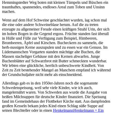
Hemmingstedter Weg boten mit kleinen Tümpeln und Büschen ein
traumhaftes, spannendes, endloses Areal zum Toben und Unsinn
machen.
Wenn auf dem Hof Schweine geschlachtet wurden, lag schon mal
die eine oder andere Schweineblase herum. Auf die zu treten
erzeugte zu allgemeiner Freude einen kräftigen Strahl Urin, der sich
im hohen Bogen in die Gegend ergoss. Früchte standen fast überall
in Hülle und Fülle zur Verfügung zum Beispiel, Himbeeren,
Brombeeren, Äpfel und Kirschen. Bucheckern zu sammeln, die
herb-nussigen Kerne auszupulen und zu essen war ein Genuss. Im
Lüdemannschen Vorgarten standen mächtige alte Buchen, die
Massen stacheliger Gehäuse mit den Kernen abwarfen. Junge
Buchenblätter auf Schwarzbrot mit Butter schmeckten wunderbar.
Wir lebten eine glückliche, herrlich unbeschwerte Kindheit. Von
Zeit zu Zeit bestehender Mangel an Manchem empfand ich während
der Grundschuljahre nicht mehr als einschneidend.
Allerdings gab es in den 1950er-Jahren noch die sogenannte
Schwedenspeisung, weil sehr viele Kinder, wie ich auch,
mangelernährt waren. Von Schweden aus wurde die Ausgabe von
heißen Milchsuppen für deutsche Kinder finanziert. Die Speisung
fand im Gemeindehaus der Flottbeker Kirche statt. Aus dampfenden
großen Kesseln bekam jedes Kind einen Schlag süße Suppe auf
seinen Blechteller oder in einen
Henkelmann
Henkelmann = Ein