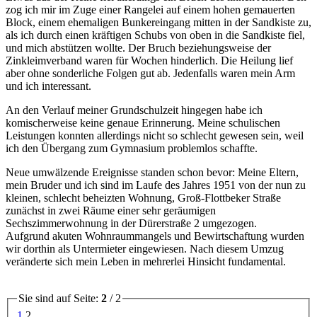
zog ich mir im Zuge einer Rangelei auf einem hohen gemauerten
Block, einem ehemaligen Bunkereingang mitten in der Sandkiste zu,
als ich durch einen kräftigen Schubs von oben in die Sandkiste fiel,
und mich abstützen wollte. Der Bruch beziehungsweise der
Zinkleimverband waren für Wochen hinderlich. Die Heilung lief
aber ohne sonderliche Folgen gut ab. Jedenfalls waren mein Arm
und ich interessant.
An den Verlauf meiner Grundschulzeit hingegen habe ich
komischerweise keine genaue Erinnerung. Meine schulischen
Leistungen konnten allerdings nicht so schlecht gewesen sein, weil
ich den Übergang zum Gymnasium problemlos schaffte.
Neue umwälzende Ereignisse standen schon bevor: Meine Eltern,
mein Bruder und ich sind im Laufe des Jahres 1951 von der nun zu
kleinen, schlecht beheizten Wohnung, Groß-Flottbeker Straße
zunächst in zwei Räume einer sehr geräumigen
Sechszimmerwohnung in der Dürerstraße 2 umgezogen.
Aufgrund akuten Wohnraummangels und Bewirtschaftung wurden
wir dorthin als Untermieter eingewiesen. Nach diesem Umzug
veränderte sich mein Leben in mehrerlei Hinsicht fundamental.
Sie sind auf Seite:
2
/ 2
1
2