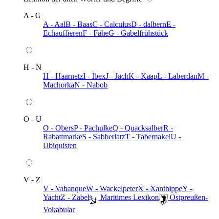
A - G
A - Aal
B - Baas
C - Calculus
D - dalbern
E -
Echauffieren
F - Fähe
G - Gabelfrühstück
H - N
H - Haarnetz
I - Ibex
J - Jach
K - Kaap
L - Laberdan
M -
Machorka
N - Nabob
O - U
O - Obers
P - Pachulke
Q - Quacksalber
R -
Rabattmarke
S - Sabberlatz
T - Tabernakel
U -
Ubiquisten
V - Z
V - Vabanque
W - Wackelpeter
X - Xanthippe
Y -
Yacht
Z - Zabel
️ Maritimes Lexikon
️ Ostpreußen-
Vokabular