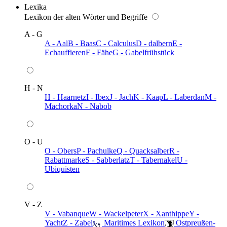
Lexika
Lexikon der alten Wörter und Begriffe
A - G
A - Aal
B - Baas
C - Calculus
D - dalbern
E -
Echauffieren
F - Fähe
G - Gabelfrühstück
H - N
H - Haarnetz
I - Ibex
J - Jach
K - Kaap
L - Laberdan
M -
Machorka
N - Nabob
O - U
O - Obers
P - Pachulke
Q - Quacksalber
R -
Rabattmarke
S - Sabberlatz
T - Tabernakel
U -
Ubiquisten
V - Z
V - Vabanque
W - Wackelpeter
X - Xanthippe
Y -
Yacht
Z - Zabel
️ Maritimes Lexikon
️ Ostpreußen-