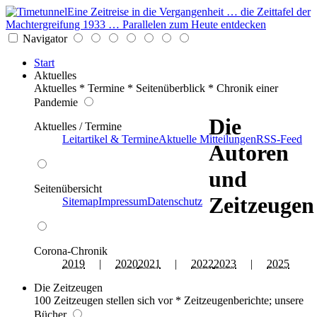
Eine Zeitreise in die Vergangenheit … die Zeittafel der
Machtergreifung 1933 … Parallelen zum Heute entdecken
Navigator
Start
Aktuelles
Aktuelles * Termine * Seitenüberblick * Chronik einer
Pandemie
Die
Aktuelles / Termine
Leitartikel & Termine
Aktuelle Mitteilungen
RSS-Feed
Autoren
und
Seitenübersicht
Zeitzeugen
Sitemap
Impressum
Datenschutz
Corona-Chronik
2019
|
2020
2021
|
2022
2023
|
2025
Die Zeitzeugen
100 Zeitzeugen stellen sich vor * Zeitzeugenberichte; unsere
Bücher