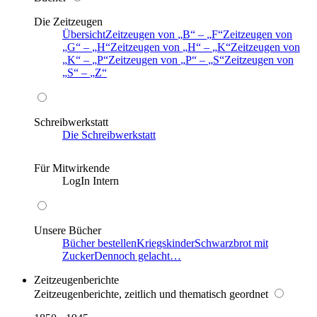
Die Zeitzeugen
Übersicht
Zeitzeugen von
B
–
F
Zeitzeugen von
G
–
H
Zeitzeugen von
H
–
K
Zeitzeugen von
K
–
P
Zeitzeugen von
P
–
S
Zeitzeugen von
S
–
Z
Schreibwerkstatt
Die Schreibwerkstatt
Für Mitwirkende
LogIn Intern
Unsere Bücher
Bücher bestellen
Kriegskinder
Schwarzbrot mit
Zucker
Dennoch gelacht…
Zeitzeugenberichte
Zeitzeugenberichte, zeitlich und thematisch geordnet