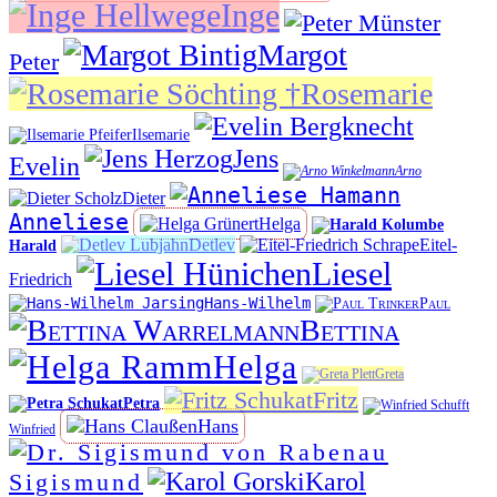
Inge
Margot
Peter
Rosemarie
Ilsemarie
Jens
Evelin
Arno
Dieter
Anneliese
Helga
Detlev
Eitel-
Harald
Liesel
Friedrich
Hans-Wilhelm
Paul
Bettina
Helga
Greta
Fritz
Petra
Hans
Winfried
Karol
Sigismund