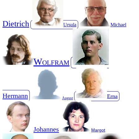
Dietrich
Ursula
Michael
Wolfram
Hermann
Erna
August
Johannes
Margot