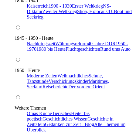
1850 - 1945
Kaiserreich
1900 - 1939
Erster Weltkrieg
NS-
Diktatur
Zweiter Weltkrieg
Shoa, Holocaust
U-Boot und
Seekrieg
1945 - 1950 - Heute
Nachkriegszeit
Währungsreform
40 Jahre DDR
1950 -
1970
1980 bis Heute
Fluchtgeschichten
Rund ums Auto
1950 - Heute
Moderne Zeiten
Weihnachtliches
Schule,
Tanzstunde
Verschickungskinder
Maritimes,
Seefahrt
Reiseberichte
Der vordere Orient
Weitere Themen
Omas Küche
Tierisches
Heiter bis
poetisch
Geschichtliches Wissen
Geschichte in
Zeittafeln
Gedanken zur Zeit - Blog
Alle Themen im
Überblick