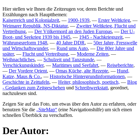
Hier stellen wir Ihnen die Zeitzeugen vor, deren Berichte und
Erzählungen nach Hauptthemen:
Kaiserreich und Kolonialzeit
, —
1900-1939
, —
Erster Weltkrieg
, —
Weimarer Republik, NS-Diktatur
, —
Zweiter Weltkrieg, Flucht und
Vertreibung
, —
Der Völkermord an den Juden Europas
, —
Der U-
Boot- und Seekrieg 1939 bis 1945
, —
1945 - Nachkriegszeit
, —
Währungsreform 1948
, —
40 Jahre DDR
, —
50er Jahre, Fresswelle
und Wirtschaftswunder
, —
Rund ums Auto
, —
Die 80er Jahre und
später
, —
Flucht und Vertreibung
, —
Moderne Zeiten
, —
Weihnachtliches
, —
Schulzeit und Tanzstunde
, —
Verschickungskinder
, —
Maritimes und Seefahrt
, —
Reiseberichte
,
—
Der Vordere Orient
, —
Omas Küche, alte Rezepte
, —
Hund,
Katze, Maus & Co.
, —
Historische Hintergrundinformationen
, —
Geschichte in Zeittafeln
, —
Heiter, philosophisch, poetisch,
—
Blog
- Gedanken zum Zeitgeschehen
und
Schreibwerkstatt
, geordnet,
nachzulesen sind.
Zeigen Sie auf das Foto, um etwas über den Autor zu erfahren, oder
benutzen Sie die
SiteMap
(eine Navigationshilfe) um sich einen
schnellen Überblick zu verschaffen.
Der Autor: