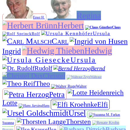
Regina
Ernst H.
Herbert
Claus
Ursula
Rolf
Carl
Hedwig
Ingrid
Ursula
Rudolf
Bernd
Christel
Waltraut
Theo
Walter
Petra
Lotte
Elfi
Hans
Ursel
Thorsten
Suzanna
Barbara
Ilse