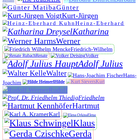
Renate
Günter
Kurt-Jürgen
Heinz-Eberhard
Katharina
Werner
Friedrich-Wilhelm
Volker
Renate
Adolf Julius
Walter
Hans-
Kurt
Hilde
Joachim
Rudolf
Friedhelm
Hartmut
Karl
Elena
Klaus
Gerda