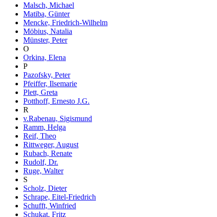
Malsch, Michael
Matiba, Günter
Mencke, Friedrich-Wilhelm
Möbius, Natalia
Münster, Peter
O
Orkina, Elena
P
Pazofsky, Peter
Pfeiffer, Ilsemarie
Plett, Greta
Potthoff, Ernesto J.G.
R
v.Rabenau, Sigismund
Ramm, Helga
Reif, Theo
Rittweger, August
Rubach, Renate
Rudolf, Dr.
Ruge, Walter
S
Scholz, Dieter
Schrape, Eitel-Friedrich
Schufft, Winfried
Schukat, Fritz