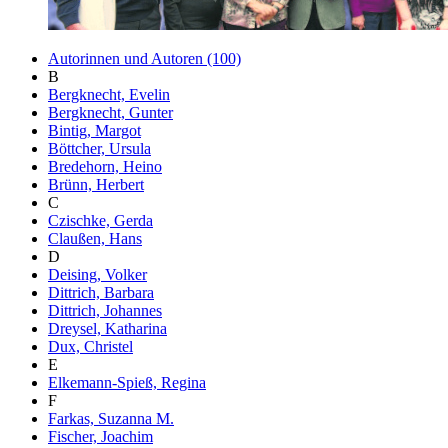
Autorinnen und Autoren (100)
B
Bergknecht, Evelin
Bergknecht, Gunter
Bintig, Margot
Böttcher, Ursula
Bredehorn, Heino
Brünn, Herbert
C
Czischke, Gerda
Claußen, Hans
D
Deising, Volker
Dittrich, Barbara
Dittrich, Johannes
Dreysel, Katharina
Dux, Christel
E
Elkemann-Spieß, Regina
F
Farkas, Suzanna M.
Fischer, Joachim