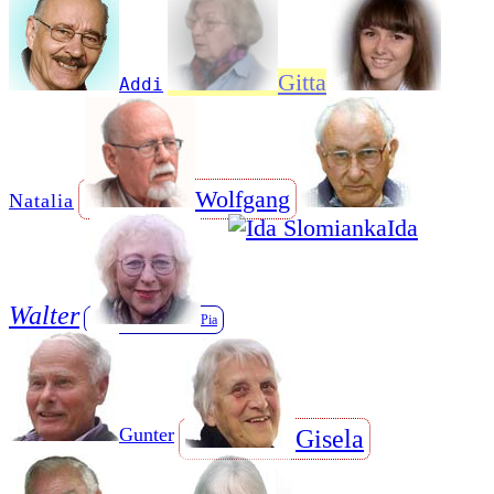
Gitta
Addi
Wolfgang
Natalia
Ida
Walter
Pia
Gunter
Gisela