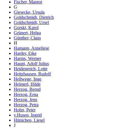
Fischer, Margot
G
Giesecke, Ursula
Goldschmidt, Dietrich
Goldschmidt, Ursel
Gorski, Karol
Grünert, Helga
Günther, Claus
H
Hamann, Anneliese
Harder, Eike
Harms, Werner
Haupt, Adolf Julius
Heidenreich, Lotte
Heitzhausen, Rudolf
Hellwege, Inge
Heimerl, Hilde
Herzog, Bernd
Herzog, Erna
Herzog, Jens
Herzog, Petra
Hohn, Peter
v.Husen, Ingrid
Hünichen, Liesel
J