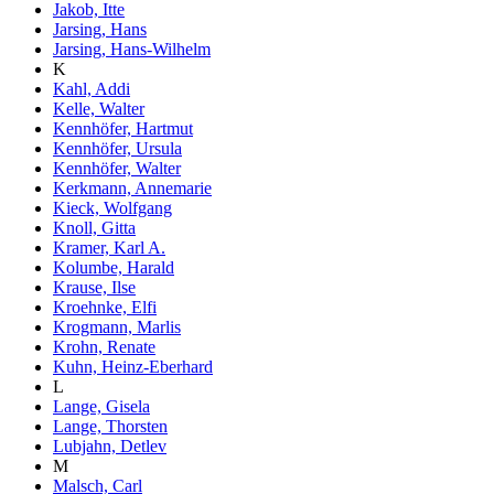
Jakob, Itte
Jarsing, Hans
Jarsing, Hans-Wilhelm
K
Kahl, Addi
Kelle, Walter
Kennhöfer, Hartmut
Kennhöfer, Ursula
Kennhöfer, Walter
Kerkmann, Annemarie
Kieck, Wolfgang
Knoll, Gitta
Kramer, Karl A.
Kolumbe, Harald
Krause, Ilse
Kroehnke, Elfi
Krogmann, Marlis
Krohn, Renate
Kuhn, Heinz-Eberhard
L
Lange, Gisela
Lange, Thorsten
Lubjahn, Detlev
M
Malsch, Carl