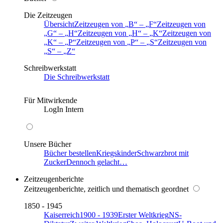
Die Zeitzeugen
Übersicht
Zeitzeugen von
B
–
F
Zeitzeugen von
G
–
H
Zeitzeugen von
H
–
K
Zeitzeugen von
K
–
P
Zeitzeugen von
P
–
S
Zeitzeugen von
S
–
Z
Schreibwerkstatt
Die Schreibwerkstatt
Für Mitwirkende
LogIn Intern
Unsere Bücher
Bücher bestellen
Kriegskinder
Schwarzbrot mit
Zucker
Dennoch gelacht…
Zeitzeugenberichte
Zeitzeugenberichte, zeitlich und thematisch geordnet
1850 - 1945
Kaiserreich
1900 - 1939
Erster Weltkrieg
NS-