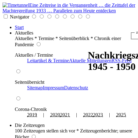
Eine Zeitreise in die Vergangenheit … die Zeittafel der
Machtergreifung 1933 … Parallelen zum Heute entdecken
Navigator
Start
Aktuelles
z
Aktuelles * Termine * Seitenüberblick * Chronik einer
Pandemie
Nachkriegsz
Aktuelles / Termine
Leitartikel & Termine
Aktuelle Mitteilungen
RSS-Feed
1945 - 1950
Seitenübersicht
Sitemap
Impressum
Datenschutz
Corona-Chronik
2019
|
2020
2021
|
2022
2023
|
2025
Die Zeitzeugen
100 Zeitzeugen stellen sich vor * Zeitzeugenberichte; unsere
Bücher