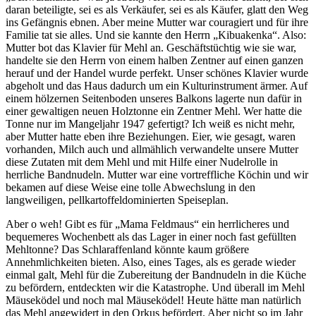
daran beteiligte, sei es als Verkäufer, sei es als Käufer, glatt den Weg
ins Gefängnis ebnen. Aber meine Mutter war couragiert und für ihre
Familie tat sie alles. Und sie kannte den Herrn
Kibuakenka
. Also:
Mutter bot das Klavier für Mehl an. Geschäftstüchtig wie sie war,
handelte sie den Herrn von einem halben Zentner auf einen ganzen
herauf und der Handel wurde perfekt. Unser schönes Klavier wurde
abgeholt und das Haus dadurch um ein Kulturinstrument ärmer. Auf
einem hölzernen Seitenboden unseres Balkons lagerte nun dafür in
einer gewaltigen neuen Holztonne ein Zentner Mehl. Wer hatte die
Tonne nur im Mangeljahr 1947 gefertigt? Ich weiß es nicht mehr,
aber Mutter hatte eben ihre Beziehungen. Eier, wie gesagt, waren
vorhanden, Milch auch und allmählich verwandelte unsere Mutter
diese Zutaten mit dem Mehl und mit Hilfe einer Nudelrolle in
herrliche Bandnudeln. Mutter war eine vortreffliche Köchin und wir
bekamen auf diese Weise eine tolle Abwechslung in den
langweiligen, pellkartoffeldominierten Speiseplan.
Aber o weh! Gibt es für
Mama Feldmaus
ein herrlicheres und
bequemeres Wochenbett als das Lager in einer noch fast gefüllten
Mehltonne? Das Schlaraffenland könnte kaum größere
Annehmlichkeiten bieten. Also, eines Tages, als es gerade wieder
einmal galt, Mehl für die Zubereitung der Bandnudeln in die Küche
zu befördern, entdeckten wir die Katastrophe. Und überall im Mehl
Mäuseködel und noch mal Mäuseködel! Heute hätte man natürlich
das Mehl angewidert in den Orkus befördert. Aber nicht so im Jahr