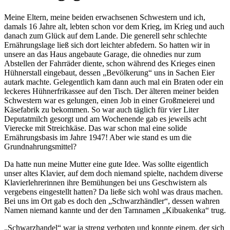
Meine Eltern, meine beiden erwachsenen Schwestern und ich,
damals 16 Jahre alt, lebten schon vor dem Krieg, im Krieg und auch
danach zum Glück auf dem Lande. Die generell sehr schlechte
Ernährungslage ließ sich dort leichter abfedern. So hatten wir in
unsere an das Haus angebaute Garage, die ohnedies nur zum
Abstellen der Fahrräder diente, schon während des Krieges einen
Hühnerstall eingebaut, dessen
Bevölkerung
uns in Sachen Eier
autark machte. Gelegentlich kam dann auch mal ein Braten oder ein
leckeres Hühnerfrikassee auf den Tisch. Der älteren meiner beiden
Schwestern war es gelungen, einen Job in einer Großmeierei und
Käsefabrik zu bekommen. So war auch täglich für vier Liter
Deputatmilch gesorgt und am Wochenende gab es jeweils acht
Vierecke mit Streichkäse. Das war schon mal eine solide
Ernährungsbasis im Jahre 1947! Aber wie stand es um die
Grundnahrungsmittel?
Da hatte nun meine Mutter eine gute Idee. Was sollte eigentlich
unser altes Klavier, auf dem doch niemand spielte, nachdem diverse
Klavierlehrerinnen ihre Bemühungen bei uns Geschwistern als
vergebens eingestellt hatten? Da ließe sich wohl was draus machen.
Bei uns im Ort gab es doch den
Schwarzhändler
, dessen wahren
Namen niemand kannte und der den Tarnnamen
Kibuakenka
trug.
Schwarzhandel
war ja streng verboten und konnte einem, der sich