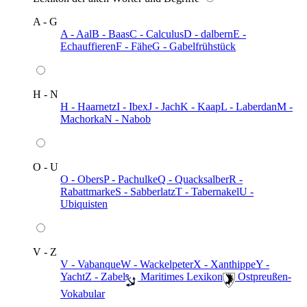
A - G
A - Aal
B - Baas
C - Calculus
D - dalbern
E -
Echauffieren
F - Fähe
G - Gabelfrühstück
H - N
H - Haarnetz
I - Ibex
J - Jach
K - Kaap
L - Laberdan
M -
Machorka
N - Nabob
O - U
O - Obers
P - Pachulke
Q - Quacksalber
R -
Rabattmarke
S - Sabberlatz
T - Tabernakel
U -
Ubiquisten
V - Z
V - Vabanque
W - Wackelpeter
X - Xanthippe
Y -
Yacht
Z - Zabel
️ Maritimes Lexikon
️ Ostpreußen-
Vokabular