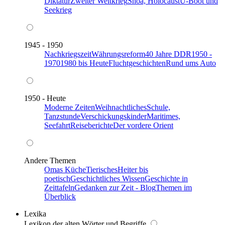
Diktatur
Zweiter Weltkrieg
Shoa, Holocaust
U-Boot und
Seekrieg
1945 - 1950
Nachkriegszeit
Währungsreform
40 Jahre DDR
1950 -
1970
1980 bis Heute
Fluchtgeschichten
Rund ums Auto
1950 - Heute
Moderne Zeiten
Weihnachtliches
Schule,
Tanzstunde
Verschickungskinder
Maritimes,
Seefahrt
Reiseberichte
Der vordere Orient
Andere Themen
Omas Küche
Tierisches
Heiter bis
poetisch
Geschichtliches Wissen
Geschichte in
Zeittafeln
Gedanken zur Zeit - Blog
Themen im
Überblick
Lexika
Lexikon der alten Wörter und Begriffe