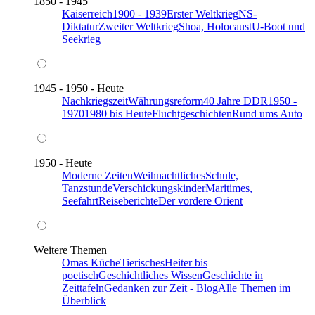
1850 - 1945
Kaiserreich
1900 - 1939
Erster Weltkrieg
NS-
Diktatur
Zweiter Weltkrieg
Shoa, Holocaust
U-Boot und
Seekrieg
1945 - 1950 - Heute
Nachkriegszeit
Währungsreform
40 Jahre DDR
1950 -
1970
1980 bis Heute
Fluchtgeschichten
Rund ums Auto
1950 - Heute
Moderne Zeiten
Weihnachtliches
Schule,
Tanzstunde
Verschickungskinder
Maritimes,
Seefahrt
Reiseberichte
Der vordere Orient
Weitere Themen
Omas Küche
Tierisches
Heiter bis
poetisch
Geschichtliches Wissen
Geschichte in
Zeittafeln
Gedanken zur Zeit - Blog
Alle Themen im
Überblick