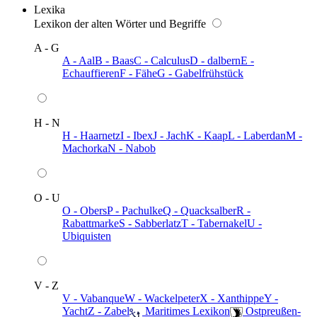
Lexika
Lexikon der alten Wörter und Begriffe
A - G
A - Aal
B - Baas
C - Calculus
D - dalbern
E -
Echauffieren
F - Fähe
G - Gabelfrühstück
H - N
H - Haarnetz
I - Ibex
J - Jach
K - Kaap
L - Laberdan
M -
Machorka
N - Nabob
O - U
O - Obers
P - Pachulke
Q - Quacksalber
R -
Rabattmarke
S - Sabberlatz
T - Tabernakel
U -
Ubiquisten
V - Z
V - Vabanque
W - Wackelpeter
X - Xanthippe
Y -
Yacht
Z - Zabel
️ Maritimes Lexikon
️ Ostpreußen-