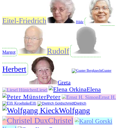
Eitel-Friedrich
Hilde
Rudolf
Margot
Herbert
Gunter
Greta
Elena
Liesel
Peter
Ernst H.
Elfi
Dietrich
Wolfgang
Christel