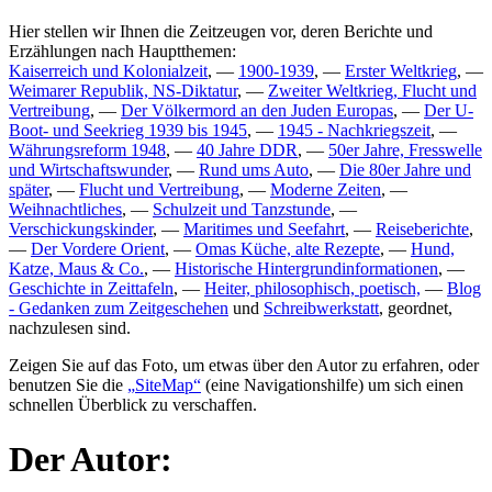
Hier stellen wir Ihnen die Zeitzeugen vor, deren Berichte und
Erzählungen nach Hauptthemen:
Kaiserreich und Kolonialzeit
, —
1900-1939
, —
Erster Weltkrieg
, —
Weimarer Republik, NS-Diktatur
, —
Zweiter Weltkrieg, Flucht und
Vertreibung
, —
Der Völkermord an den Juden Europas
, —
Der U-
Boot- und Seekrieg 1939 bis 1945
, —
1945 - Nachkriegszeit
, —
Währungsreform 1948
, —
40 Jahre DDR
, —
50er Jahre, Fresswelle
und Wirtschaftswunder
, —
Rund ums Auto
, —
Die 80er Jahre und
später
, —
Flucht und Vertreibung
, —
Moderne Zeiten
, —
Weihnachtliches
, —
Schulzeit und Tanzstunde
, —
Verschickungskinder
, —
Maritimes und Seefahrt
, —
Reiseberichte
,
—
Der Vordere Orient
, —
Omas Küche, alte Rezepte
, —
Hund,
Katze, Maus & Co.
, —
Historische Hintergrundinformationen
, —
Geschichte in Zeittafeln
, —
Heiter, philosophisch, poetisch,
—
Blog
- Gedanken zum Zeitgeschehen
und
Schreibwerkstatt
, geordnet,
nachzulesen sind.
Zeigen Sie auf das Foto, um etwas über den Autor zu erfahren, oder
benutzen Sie die
SiteMap
(eine Navigationshilfe) um sich einen
schnellen Überblick zu verschaffen.
Der Autor: