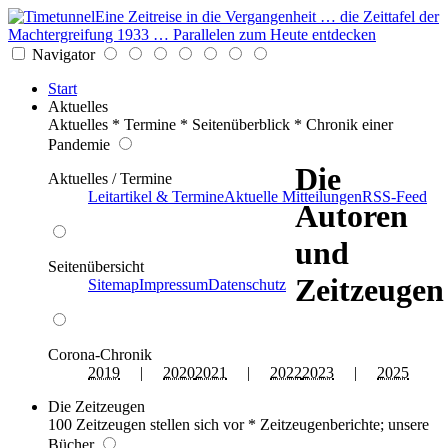
Eine Zeitreise in die Vergangenheit … die Zeittafel der
Machtergreifung 1933 … Parallelen zum Heute entdecken
Navigator
Start
Aktuelles
Aktuelles * Termine * Seitenüberblick * Chronik einer
Pandemie
Die
Aktuelles / Termine
Leitartikel & Termine
Aktuelle Mitteilungen
RSS-Feed
Autoren
und
Seitenübersicht
Zeitzeugen
Sitemap
Impressum
Datenschutz
Corona-Chronik
2019
|
2020
2021
|
2022
2023
|
2025
Die Zeitzeugen
100 Zeitzeugen stellen sich vor * Zeitzeugenberichte; unsere
Bücher