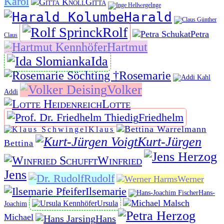
Karol
Gitta
Inge
Harald
Rolf
Petra
Claus
Hartmut
Ida
Rosemarie
Volker
Addi
Lotte
Friedhelm
Klaus
Kurt-Jürgen
Bettina
Winfried
Jens
Rudolf
Werner
Ilsemarie
Hans-
Ursula
Joachim
Michael
Hans