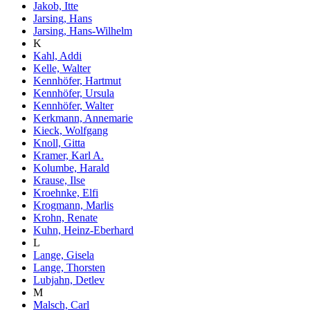
Jakob, Itte
Jarsing, Hans
Jarsing, Hans-Wilhelm
K
Kahl, Addi
Kelle, Walter
Kennhöfer, Hartmut
Kennhöfer, Ursula
Kennhöfer, Walter
Kerkmann, Annemarie
Kieck, Wolfgang
Knoll, Gitta
Kramer, Karl A.
Kolumbe, Harald
Krause, Ilse
Kroehnke, Elfi
Krogmann, Marlis
Krohn, Renate
Kuhn, Heinz-Eberhard
L
Lange, Gisela
Lange, Thorsten
Lubjahn, Detlev
M
Malsch, Carl