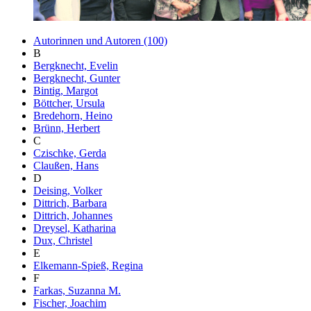
Autorinnen und Autoren (100)
B
Bergknecht, Evelin
Bergknecht, Gunter
Bintig, Margot
Böttcher, Ursula
Bredehorn, Heino
Brünn, Herbert
C
Czischke, Gerda
Claußen, Hans
D
Deising, Volker
Dittrich, Barbara
Dittrich, Johannes
Dreysel, Katharina
Dux, Christel
E
Elkemann-Spieß, Regina
F
Farkas, Suzanna M.
Fischer, Joachim