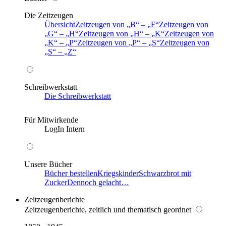
Die Zeitzeugen
Übersicht
Zeitzeugen von
B
–
F
Zeitzeugen von
G
–
H
Zeitzeugen von
H
–
K
Zeitzeugen von
K
–
P
Zeitzeugen von
P
–
S
Zeitzeugen von
S
–
Z
Schreibwerkstatt
Die Schreibwerkstatt
Für Mitwirkende
LogIn Intern
Unsere Bücher
Bücher bestellen
Kriegskinder
Schwarzbrot mit
Zucker
Dennoch gelacht…
Zeitzeugenberichte
Zeitzeugenberichte, zeitlich und thematisch geordnet