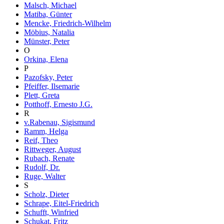
Malsch, Michael
Matiba, Günter
Mencke, Friedrich-Wilhelm
Möbius, Natalia
Münster, Peter
O
Orkina, Elena
P
Pazofsky, Peter
Pfeiffer, Ilsemarie
Plett, Greta
Potthoff, Ernesto J.G.
R
v.Rabenau, Sigismund
Ramm, Helga
Reif, Theo
Rittweger, August
Rubach, Renate
Rudolf, Dr.
Ruge, Walter
S
Scholz, Dieter
Schrape, Eitel-Friedrich
Schufft, Winfried
Schukat, Fritz