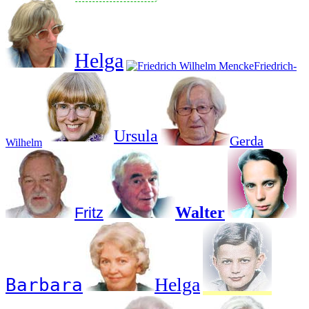
Helga
Friedrich-
Ursula
Gerda
Wilhelm
Walter
Fritz
Helga
Barbara