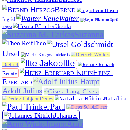
Bernd
Walter
Ingrid
Ursula
Regina
Suzanna
Theo
Ursel
Marlis
Itte
Dietrich
Heinz-
Renate
Eberhard
Adolf Julius
Gisela
Natalia
Detlev
Paul
Dieter
Johannes
Arno