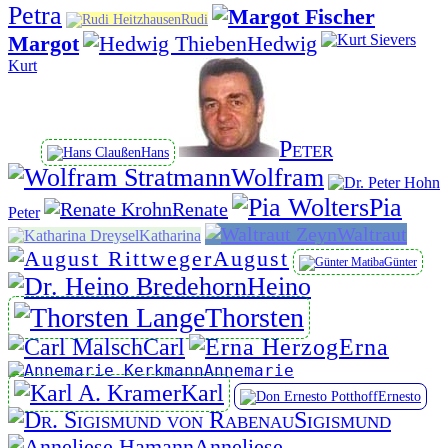
Petra
Rudi
Margot
Hedwig
Kurt
Peter
Hans
Wolfram
Pia
Renate
Peter
Waltraut
Katharina
August
Günter
Heino
Thorsten
Carl
Erna
Annemarie
Karl
Ernesto
Sigismund
Anneliese