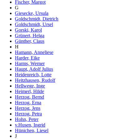
Fischer, Margot
G
Giesecke, Ursula
Goldschmidt, Dietrich
Goldschmidt, Ursel
Gorski, Karol
Grünert, Helga
Günther, Claus
H
Hamann, Anneliese
Harder, Eike
Harms, Werner
Haupt, Adolf Julius
Heidenreich, Lotte
Heitzhausen, Rudolf
Hellwege, Inge
Heimerl, Hilde
Herzog, Bernd
Herzog, Erna
Herzog, Jens
Herzog, Petra
Hohn, Peter
v.Husen, Ingrid
Hünichen, Liesel
J