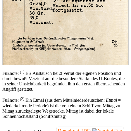
Aufgetaucht und
Gr.04,0
Marsch in rw.50 Gr.
Min.Nord,
fortgesetzt.
38 Gr.
35,0
Min.West.
Zu beziehen vom Vordrucklagerder Kriegsmarine J.J.
Augustin in Glückstadt
Din
Auslieferungsstetten für Ostseebereich: in Kiel. Für
A3
Nordseebereich: in Wilhelmshaven
B36 Kriegstagebuch
(1)
Fußnote:
ES-Austausch heißt Verrat der eigenen Position und
damit bewußt Verzicht auf die besondere Stärke des U-Bootes, die
in seiner Unsichtbarkeit begründet, ihm den ersten überraschenden
Angriff gestattet.
(2)
Fußnote:
Ein Etmal (aus dem Mittelniederdeutschen:
Etmal
=
wiederkehrende Periode) ist die von einem Schiff von Mittag zu
Mittag zurückgelegte Wegstrecke. Mittag ist dabei der lokale
Sonnenhöchststand (Schiffsmittag).
Download PDF: