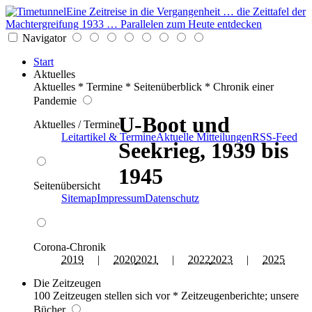
Eine Zeitreise in die Vergangenheit … die Zeittafel der
Machtergreifung 1933 … Parallelen zum Heute entdecken
Navigator
Start
Aktuelles
Aktuelles * Termine * Seitenüberblick * Chronik einer
Pandemie
U-Boot und
Aktuelles / Termine
Leitartikel & Termine
Aktuelle Mitteilungen
RSS-Feed
Seekrieg, 1939 bis
1945
Seitenübersicht
Sitemap
Impressum
Datenschutz
Corona-Chronik
2019
|
2020
2021
|
2022
2023
|
2025
Die Zeitzeugen
100 Zeitzeugen stellen sich vor * Zeitzeugenberichte; unsere
Bücher