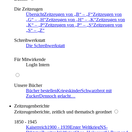
Die Zeitzeugen
Übersicht
Zeitzeugen von
B
–
F
Zeitzeugen von
G
–
H
Zeitzeugen von
H
–
K
Zeitzeugen von
K
–
P
Zeitzeugen von
P
–
S
Zeitzeugen von
S
–
Z
Schreibwerkstatt
Die Schreibwerkstatt
Für Mitwirkende
LogIn Intern
Unsere Bücher
Bücher bestellen
Kriegskinder
Schwarzbrot mit
Zucker
Dennoch gelacht…
Zeitzeugenberichte
Zeitzeugenberichte, zeitlich und thematisch geordnet
1850 - 1945
Kaiserreich
1900 - 1939
Erster Weltkrieg
NS-