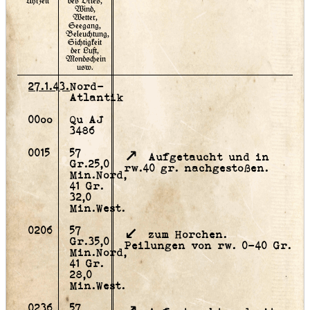
Uhrzeit
des Ortes,
Wind,
Wetter,
Seegang,
Beleuchtung,
Sichtigkeit
der Luft,
Mondschein
usw.
27.1.43.
Nord-
Atlantik
00oo
Qu AJ
3486
0015
57
Aufgetaucht und in
Gr.25,0
rw.40 gr. nachgestoßen.
Min.Nord,
41 Gr.
32,0
Min.West.
0206
57
zum Horchen.
Gr.35,0
Peilungen von rw. 0-40 Gr.
Min.Nord,
41 Gr.
28,0
Min.West.
0236
57