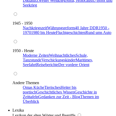
Diktatur
Zweiter Weltkrieg
Shoa, Holocaust
U-Boot und
Seekrieg
1945 - 1950
Nachkriegszeit
Währungsreform
40 Jahre DDR
1950 -
1970
1980 bis Heute
Fluchtgeschichten
Rund ums Auto
1950 - Heute
Moderne Zeiten
Weihnachtliches
Schule,
Tanzstunde
Verschickungskinder
Maritimes,
Seefahrt
Reiseberichte
Der vordere Orient
Andere Themen
Omas Küche
Tierisches
Heiter bis
poetisch
Geschichtliches Wissen
Geschichte in
Zeittafeln
Gedanken zur Zeit - Blog
Themen im
Überblick
Lexika
Lexikon der alten Wörter und Begriffe