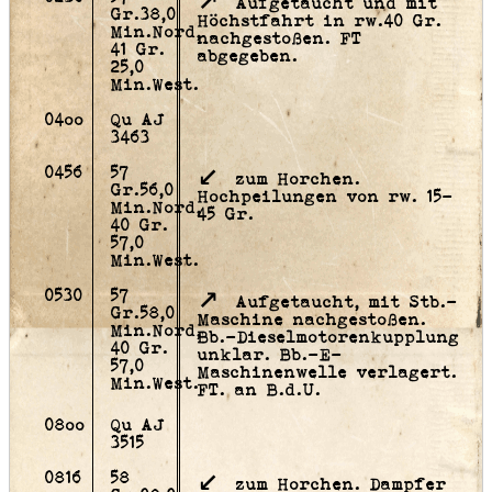
Aufgetaucht und mit
Gr.38,0
Höchstfahrt in rw.40 Gr.
Min.Nord,
nachgestoßen. FT
41 Gr.
abgegeben.
25,0
Min.West.
04oo
Qu AJ
3463
0456
57
zum Horchen.
Gr.56,0
Hochpeilungen von rw. 15-
Min.Nord,
45 Gr.
40 Gr.
57,0
Min.West.
0530
57
Aufgetaucht, mit Stb.-
Gr.58,0
Maschine nachgestoßen.
Min.Nord,
Bb.-Dieselmotorenkupplung
40 Gr.
unklar. Bb.-E-
57,0
Maschinenwelle verlagert.
Min.West.
FT. an B.d.U.
08oo
Qu AJ
3515
0816
58
zum Horchen. Dampfer