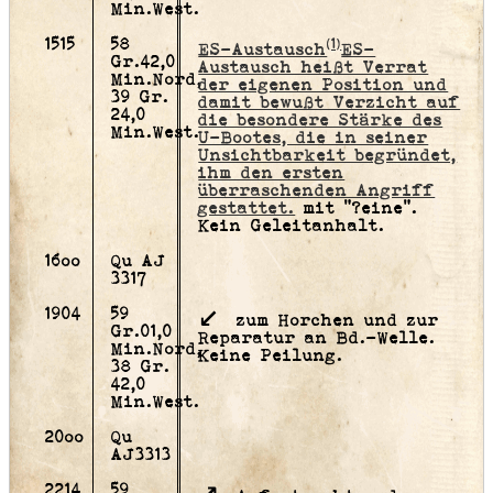
Min.West.
1515
58
(1)
ES-Austausch
ES-
Gr.42,0
Austausch heißt Verrat
Min.Nord,
der eigenen Position und
39 Gr.
damit bewußt Verzicht auf
24,0
die besondere Stärke des
Min.West.
U-Bootes, die in seiner
Unsichtbarkeit begründet,
ihm den ersten
überraschenden Angriff
gestattet.
mit "?eine".
Kein Geleitanhalt.
16oo
Qu AJ
3317
1904
59
zum Horchen und zur
Gr.01,0
Reparatur an Bd.-Welle.
Min.Nord,
Keine Peilung.
38 Gr.
42,0
Min.West.
20oo
Qu
AJ3313
2214
59