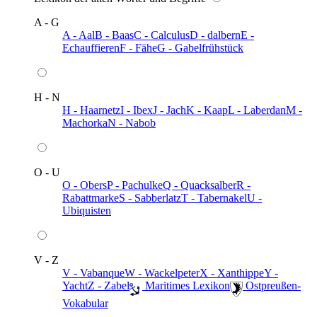
A - G
A - Aal
B - Baas
C - Calculus
D - dalbern
E -
Echauffieren
F - Fähe
G - Gabelfrühstück
H - N
H - Haarnetz
I - Ibex
J - Jach
K - Kaap
L - Laberdan
M -
Machorka
N - Nabob
O - U
O - Obers
P - Pachulke
Q - Quacksalber
R -
Rabattmarke
S - Sabberlatz
T - Tabernakel
U -
Ubiquisten
V - Z
V - Vabanque
W - Wackelpeter
X - Xanthippe
Y -
Yacht
Z - Zabel
️ Maritimes Lexikon
️ Ostpreußen-
Vokabular