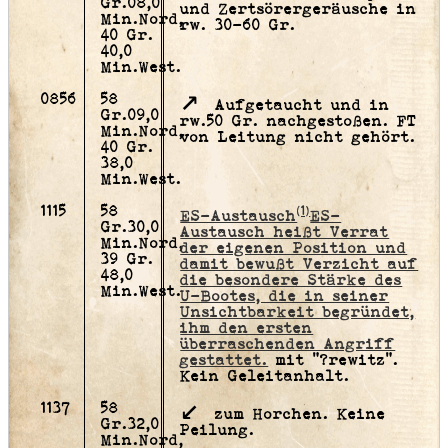
Gr.08,0
und Zertsörergeräusche in
Min.Nord,
rw. 30-60 Gr.
40 Gr.
40,0
Min.West.
0856
58
Aufgetaucht und in
Gr.09,0
rw.50 Gr. nachgestoßen. FT
Min.Nord,
von Leitung nicht gehört.
40 Gr.
38,0
Min.West.
1115
58
(1)
ES-Austausch
ES-
Gr.30,0
Austausch heißt Verrat
Min.Nord,
der eigenen Position und
39 Gr.
damit bewußt Verzicht auf
48,0
die besondere Stärke des
Min.West.
U-Bootes, die in seiner
Unsichtbarkeit begründet,
ihm den ersten
überraschenden Angriff
gestattet.
mit "?rewitz".
Kein Geleitanhalt.
1137
58
zum Horchen. Keine
Gr.32,0
Peilung.
Min.Nord,