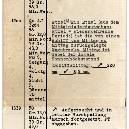
39 Gr.
58,0
Min.West.
12oo
Qu AJ
(2)
Etmal
Ein Etmal (aus dem
3264
Mittelniederdeutschen:
58
Etmal = wiederkehrende
Gr.32,0
Periode) ist die von einem
Min.Nord,
Schiff von Mittag zu
39 Gr.
Mittag zurückgelegte
43,0
Wegstrecke. Mittag ist
Min.West.
dabei der lokale
NO 5,
Sonnenhöchststand
Seegang
(Schiffsmittag).
228
4,
wolkig
sm,
8,6 sm.
4,
Sicht
9,
Dünung
vO
mittel.
1339
58
Aufgetaucht und in
Gr.33,0
letzter Horchpeilung
Min.Nord,
Marsch fortgesetzt. FT
39 Gr.
abgegeben.
45,0