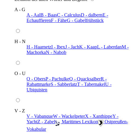
A - G
A - Aal
B - Baas
C - Calculus
D - dalbern
E -
Echauffieren
F - Fähe
G - Gabelfrühstück
H - N
H - Haarnetz
I - Ibex
J - Jach
K - Kaap
L - Laberdan
M -
Machorka
N - Nabob
O - U
O - Obers
P - Pachulke
Q - Quacksalber
R -
Rabattmarke
S - Sabberlatz
T - Tabernakel
U -
Ubiquisten
V - Z
V - Vabanque
W - Wackelpeter
X - Xanthippe
Y -
Yacht
Z - Zabel
️ Maritimes Lexikon
️ Ostpreußen-
Vokabular