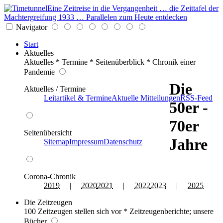
Eine Zeitreise in die Vergangenheit … die Zeittafel der
Machtergreifung 1933 … Parallelen zum Heute entdecken
Navigator
Start
Aktuelles
Aktuelles * Termine * Seitenüberblick * Chronik einer
Pandemie
Die
Aktuelles / Termine
Leitartikel & Termine
Aktuelle Mitteilungen
RSS-Feed
50er -
70er
Seitenübersicht
Jahre
Sitemap
Impressum
Datenschutz
Corona-Chronik
2019
|
2020
2021
|
2022
2023
|
2025
Die Zeitzeugen
100 Zeitzeugen stellen sich vor * Zeitzeugenberichte; unsere
Bücher