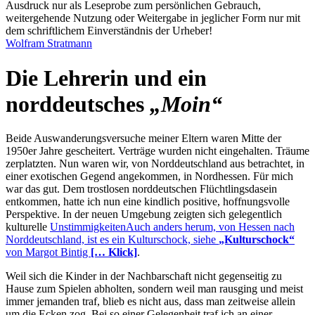
Ausdruck nur als Leseprobe zum persönlichen Gebrauch,
weitergehende Nutzung oder Weitergabe in jeglicher Form nur mit
dem schriftlichem Einverständnis der Urheber!
Wolfram Stratmann
Die Lehrerin und ein
norddeutsches
„Moin“
Beide Auswanderungsversuche meiner Eltern waren Mitte der
1950er Jahre gescheitert. Verträge wurden nicht eingehalten. Träume
zerplatzten. Nun waren wir, von Norddeutschland aus betrachtet, in
einer exotischen Gegend angekommen, in Nordhessen. Für mich
war das gut. Dem trostlosen norddeutschen Flüchtlingsdasein
entkommen, hatte ich nun eine kindlich positive, hoffnungsvolle
Perspektive. In der neuen Umgebung zeigten sich gelegentlich
kulturelle
Unstimmigkeiten
Auch anders herum, von Hessen nach
Norddeutschland, ist es ein Kulturschock, siehe
„Kulturschock“
von Margot Bintig
[… Klick]
.
Weil sich die Kinder in der Nachbarschaft nicht gegenseitig zu
Hause zum Spielen abholten, sondern weil man rausging und meist
immer jemanden traf, blieb es nicht aus, dass man zeitweise allein
um die Ecken zog. Bei so einer Gelegenheit traf ich an einer