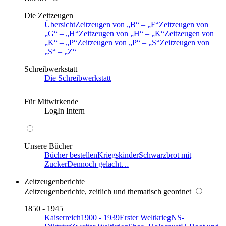
Die Zeitzeugen
Übersicht
Zeitzeugen von
B
–
F
Zeitzeugen von
G
–
H
Zeitzeugen von
H
–
K
Zeitzeugen von
K
–
P
Zeitzeugen von
P
–
S
Zeitzeugen von
S
–
Z
Schreibwerkstatt
Die Schreibwerkstatt
Für Mitwirkende
LogIn Intern
Unsere Bücher
Bücher bestellen
Kriegskinder
Schwarzbrot mit
Zucker
Dennoch gelacht…
Zeitzeugenberichte
Zeitzeugenberichte, zeitlich und thematisch geordnet
1850 - 1945
Kaiserreich
1900 - 1939
Erster Weltkrieg
NS-