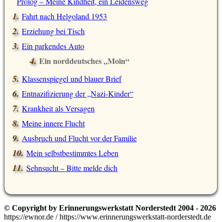
Prolog – Meine Kindheit, ein Leidensweg
Fahrt nach Helgoland 1953
Erziehung bei Tisch
Ein parkendes Auto
Ein norddeutsches „Moin“
Klassenspiegel und blauer Brief
Entnazifizierung der „Nazi-Kinder“
Krankheit als Versagen
Meine innere Flucht
Ausbruch und Flucht vor der Familie
Mein selbstbestimmtes Leben
Sehnsucht – Bitte melde dich
© Copyright by Erinnerungswerkstatt Norderstedt 2004 - 2026
https://ewnor.de / https://www.erinnerungswerkstatt-norderstedt.de