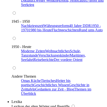
Diktatur
Zweiter Weltkrieg
Shoa, Holocaust
U-Boot und
Seekrieg
1945 - 1950
Nachkriegszeit
Währungsreform
40 Jahre DDR
1950 -
1970
1980 bis Heute
Fluchtgeschichten
Rund ums Auto
1950 - Heute
Moderne Zeiten
Weihnachtliches
Schule,
Tanzstunde
Verschickungskinder
Maritimes,
Seefahrt
Reiseberichte
Der vordere Orient
Andere Themen
Omas Küche
Tierisches
Heiter bis
poetisch
Geschichtliches Wissen
Geschichte in
Zeittafeln
Gedanken zur Zeit - Blog
Themen im
Überblick
Lexika
Lexikon der alten Wörter und Begriffe