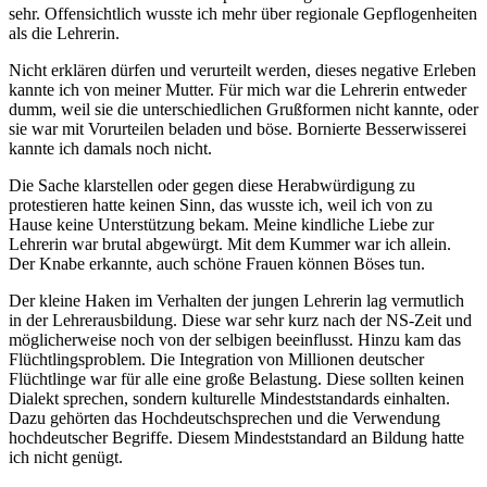
sehr. Offensichtlich wusste ich mehr über regionale Gepflogenheiten
als die Lehrerin.
Nicht erklären dürfen und verurteilt werden, dieses negative Erleben
kannte ich von meiner Mutter. Für mich war die Lehrerin entweder
dumm, weil sie die unterschiedlichen Grußformen nicht kannte, oder
sie war mit Vorurteilen beladen und böse. Bornierte Besserwisserei
kannte ich damals noch nicht.
Die Sache klarstellen oder gegen diese Herabwürdigung zu
protestieren hatte keinen Sinn, das wusste ich, weil ich von zu
Hause keine Unterstützung bekam. Meine kindliche Liebe zur
Lehrerin war brutal abgewürgt. Mit dem Kummer war ich allein.
Der Knabe erkannte, auch schöne Frauen können Böses tun.
Der kleine Haken im Verhalten der jungen Lehrerin lag vermutlich
in der Lehrerausbildung. Diese war sehr kurz nach der NS-Zeit und
möglicherweise noch von der selbigen beeinflusst. Hinzu kam das
Flüchtlingsproblem. Die Integration von Millionen deutscher
Flüchtlinge war für alle eine große Belastung. Diese sollten keinen
Dialekt sprechen, sondern kulturelle Mindeststandards einhalten.
Dazu gehörten das Hochdeutschsprechen und die Verwendung
hochdeutscher Begriffe. Diesem Mindeststandard an Bildung hatte
ich nicht genügt.