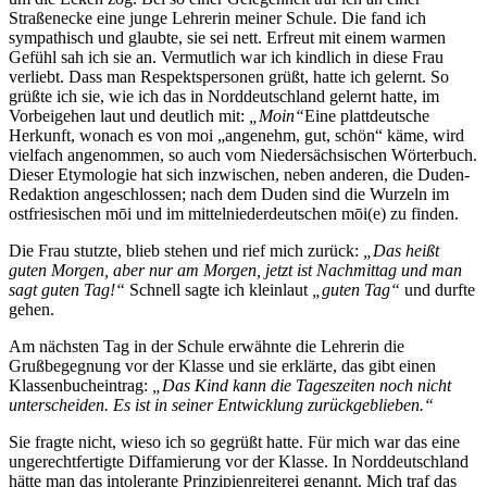
Straßenecke eine junge Lehrerin meiner Schule. Die fand ich
sympathisch und glaubte, sie sei nett. Erfreut mit einem warmen
Gefühl sah ich sie an. Vermutlich war ich kindlich in diese Frau
verliebt. Dass man Respektspersonen grüßt, hatte ich gelernt. So
grüßte ich sie, wie ich das in Norddeutschland gelernt hatte, im
Vorbeigehen laut und deutlich mit:
„Moin“
Eine plattdeutsche
Herkunft, wonach es von moi „angenehm, gut, schön“ käme, wird
vielfach angenommen, so auch vom Niedersächsischen Wörterbuch.
Dieser Etymologie hat sich inzwischen, neben anderen, die Duden-
Redaktion angeschlossen; nach dem Duden sind die Wurzeln im
ostfriesischen mōi und im mittelniederdeutschen mōi(e) zu finden.
Die Frau stutzte, blieb stehen und rief mich zurück:
„Das heißt
guten Morgen, aber nur am Morgen, jetzt ist Nachmittag und man
sagt guten Tag!“
Schnell sagte ich kleinlaut
„guten Tag“
und durfte
gehen.
Am nächsten Tag in der Schule erwähnte die Lehrerin die
Grußbegegnung vor der Klasse und sie erklärte, das gibt einen
Klassenbucheintrag:
„Das Kind kann die Tageszeiten noch nicht
unterscheiden. Es ist in seiner Entwicklung zurückgeblieben.“
Sie fragte nicht, wieso ich so gegrüßt hatte. Für mich war das eine
ungerechtfertigte Diffamierung vor der Klasse. In Norddeutschland
hätte man das intolerante Prinzipienreiterei genannt. Mich traf das