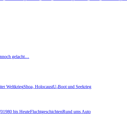
nnoch gelacht…
ter Weltkrieg
Shoa, Holocaust
U-Boot und Seekrieg
70
1980 bis Heute
Fluchtgeschichten
Rund ums Auto