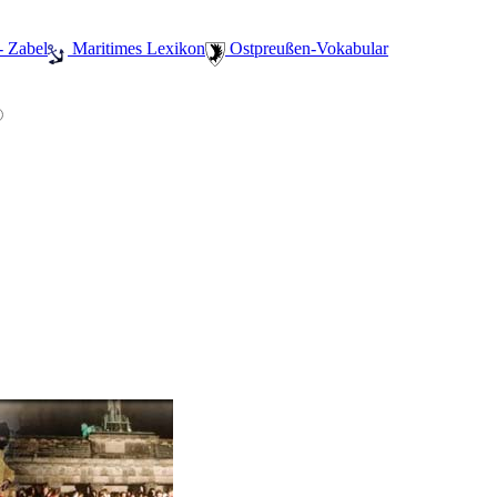
- Zabel
️ Maritimes Lexikon
️ Ostpreußen-Vokabular