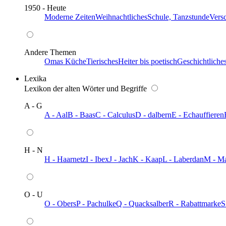
1950 - Heute
Moderne Zeiten
Weihnachtliches
Schule, Tanzstunde
Vers
Andere Themen
Omas Küche
Tierisches
Heiter bis poetisch
Geschichtliche
Lexika
Lexikon der alten Wörter und Begriffe
A - G
A - Aal
B - Baas
C - Calculus
D - dalbern
E - Echauffieren
H - N
H - Haarnetz
I - Ibex
J - Jach
K - Kaap
L - Laberdan
M - M
O - U
O - Obers
P - Pachulke
Q - Quacksalber
R - Rabattmarke
S