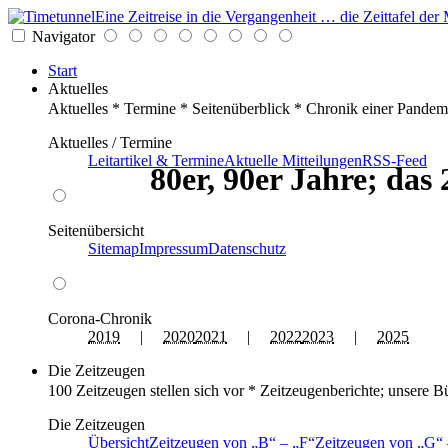
Eine Zeitreise in die Vergangenheit … die Zeittafel d
Navigator
Start
Aktuelles
Aktuelles * Termine * Seitenüberblick * Chronik einer Pandem
Aktuelles / Termine
Leitartikel & Termine
Aktuelle Mitteilungen
RSS-Feed
80er, 90er Jahre; das
Seitenübersicht
Sitemap
Impressum
Datenschutz
Corona-Chronik
2019
|
2020
2021
|
2022
2023
|
2025
Die Zeitzeugen
100 Zeitzeugen stellen sich vor * Zeitzeugenberichte; unsere B
Die Zeitzeugen
Übersicht
Zeitzeugen von
B
–
F
Zeitzeugen von
G