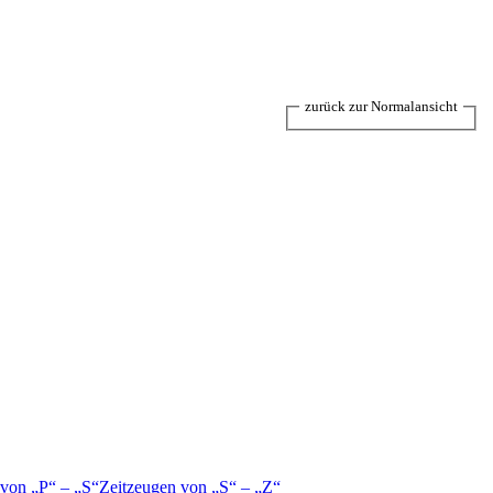
zurück zur Normalansicht
 von
P
–
S
Zeitzeugen von
S
–
Z