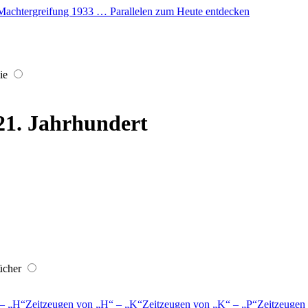
er Machtergreifung 1933 … Parallelen zum Heute entdecken
ie
 21. Jahrhundert
ücher
–
H
Zeitzeugen von
H
–
K
Zeitzeugen von
K
–
P
Zeitzeugen