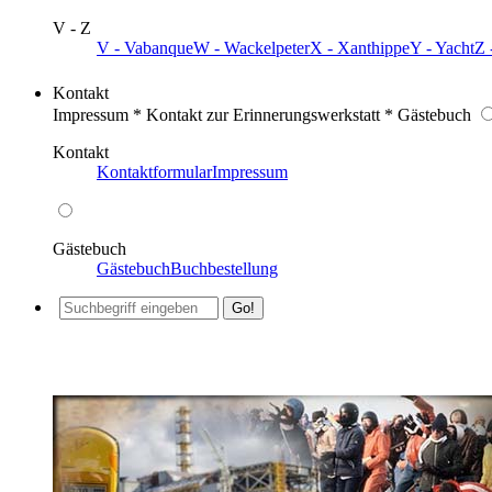
V - Z
V - Vabanque
W - Wackelpeter
X - Xanthippe
Y - Yacht
Z 
Kontakt
Impressum * Kontakt zur Erinnerungswerkstatt * Gästebuch
Kontakt
Kontaktformular
Impressum
Gästebuch
Gästebuch
Buchbestellung