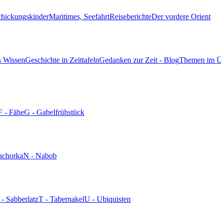
chickungskinder
Maritimes, Seefahrt
Reiseberichte
Der vordere Orient
s Wissen
Geschichte in Zeittafeln
Gedanken zur Zeit - Blog
Themen im Ü
F - Fähe
G - Gabelfrühstück
achorka
N - Nabob
 - Sabberlatz
T - Tabernakel
U - Ubiquisten