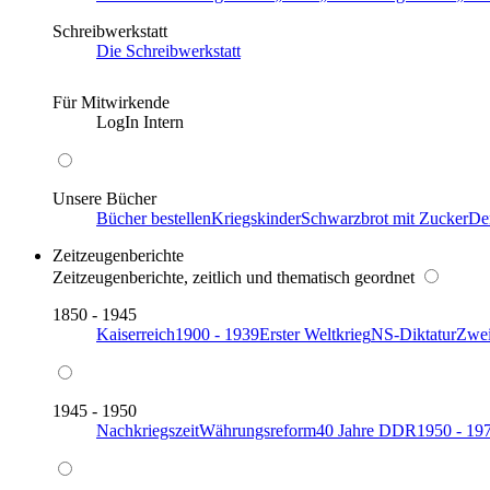
Schreibwerkstatt
Die Schreibwerkstatt
Für Mitwirkende
LogIn Intern
Unsere Bücher
Bücher bestellen
Kriegskinder
Schwarzbrot mit Zucker
De
Zeitzeugenberichte
Zeitzeugenberichte, zeitlich und thematisch geordnet
1850 - 1945
Kaiserreich
1900 - 1939
Erster Weltkrieg
NS-Diktatur
Zwei
1945 - 1950
Nachkriegszeit
Währungsreform
40 Jahre DDR
1950 - 19