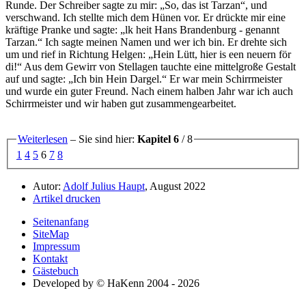
Runde. Der Schreiber sagte zu mir:
So, das ist Tarzan
, und
verschwand. Ich stellte mich dem Hünen vor. Er drückte mir eine
kräftige Pranke und sagte:
lk heit Hans Brandenburg - genannt
Tarzan.
Ich sagte meinen Namen und wer ich bin. Er drehte sich
um und rief in Richtung Helgen:
Hein Lütt, hier is een neuern för
di!
Aus dem Gewirr von Stellagen tauchte eine mittelgroße Gestalt
auf und sagte:
Ich bin Hein Dargel.
Er war mein Schirrmeister
und wurde ein guter Freund. Nach einem halben Jahr war ich auch
Schirrmeister und wir haben gut zusammengearbeitet.
Weiterlesen
– Sie sind hier:
Kapitel 6
/ 8
1
4
5
6
7
8
Autor:
Adolf Julius Haupt
, August 2022
Artikel drucken
Seitenanfang
SiteMap
Impressum
Kontakt
Gästebuch
Developed by © HaKenn 2004 - 2026