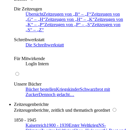
Die Zeitzeugen
Übersicht
Zeitzeugen von
B
–
F
Zeitzeugen von
G
–
H
Zeitzeugen von
H
–
K
Zeitzeugen von
K
–
P
Zeitzeugen von
P
–
S
Zeitzeugen von
S
–
Z
Schreibwerkstatt
Die Schreibwerkstatt
Für Mitwirkende
LogIn Intern
Unsere Bücher
Bücher bestellen
Kriegskinder
Schwarzbrot mit
Zucker
Dennoch gelacht…
Zeitzeugenberichte
Zeitzeugenberichte, zeitlich und thematisch geordnet
1850 - 1945
Kaiserreich
1900 - 1939
Erster Weltkrieg
NS-