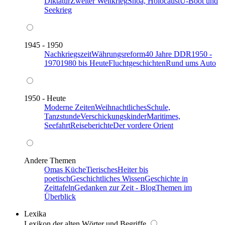
Diktatur
Zweiter Weltkrieg
Shoa, Holocaust
U-Boot und
Seekrieg
1945 - 1950
Nachkriegszeit
Währungsreform
40 Jahre DDR
1950 -
1970
1980 bis Heute
Fluchtgeschichten
Rund ums Auto
1950 - Heute
Moderne Zeiten
Weihnachtliches
Schule,
Tanzstunde
Verschickungskinder
Maritimes,
Seefahrt
Reiseberichte
Der vordere Orient
Andere Themen
Omas Küche
Tierisches
Heiter bis
poetisch
Geschichtliches Wissen
Geschichte in
Zeittafeln
Gedanken zur Zeit - Blog
Themen im
Überblick
Lexika
Lexikon der alten Wörter und Begriffe