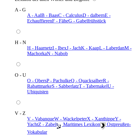
A - G
A - Aal
B - Baas
C - Calculus
D - dalbern
E -
Echauffieren
F - Fähe
G - Gabelfrühstück
H - N
H - Haarnetz
I - Ibex
J - Jach
K - Kaap
L - Laberdan
M -
Machorka
N - Nabob
O - U
O - Obers
P - Pachulke
Q - Quacksalber
R -
Rabattmarke
S - Sabberlatz
T - Tabernakel
U -
Ubiquisten
V - Z
V - Vabanque
W - Wackelpeter
X - Xanthippe
Y -
Yacht
Z - Zabel
️ Maritimes Lexikon
️ Ostpreußen-
Vokabular