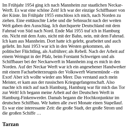
Im Frühjahr 1954 ging ich nach Mannheim zur staatlichen Neckar-
Werft. Es war eine schöne Zeit! Ich war der einzige Schiffbauer von
der Küste. Im Frühjahr 1955 entschloss ich mich, nach Norden zu
ziehen. Eine enttäuschte Liebe und die Sehnsucht nach der weiten
Welt gaben den Ausschlag. Ich durchquerte Deutschland mit dem
Fahrrad von Süd nach Nord. Ende Mai 1955 traf ich in Hamburg
ein. Nicht mit dem Auto, nicht mit der Bahn, nein, mit dem Fahrrad.
Ich kam aus Mannheim. Dort hatte ich gelebt, gearbeitet und auch
geliebt. Im Juni 1953 war ich in den Westen gekommen, als
politischer Flüchtling, als Aufrührer; als Rebell. Nach der Arbeit auf
einem Weingut in der Pfalz, beim Forstamt Schweigen und als
Schiffbauer bei der Neckarwerft in Mannheim zog es mich in den
Norden. Auf der Neckar Werft war ich ein angesehener Handwerker
mit einem Facharbeiterzeugnis der Volkswerft Warnemünde - ein
Exot! Aber ich wollte wieder ans Meer. Das verstand auch mein
Meister, er kam aus der russischen Kriegsgefangenschaft. Also
machte ich mich auf nach Hamburg, Hamburg war für mich das Tor
zur Welt! Ich begann meine Arbeit auf der Deutschen Werft in
Hamburg-Finkenwerder. Damals begann die Hochkonjunktur im
deutschen Schiffbau. Wir hatten alle zwei Monate einen Stapellauf.
Es war eine interessante Zeit: die große Stadt, der große Strom und
die großen Schiffe …
Tarzan