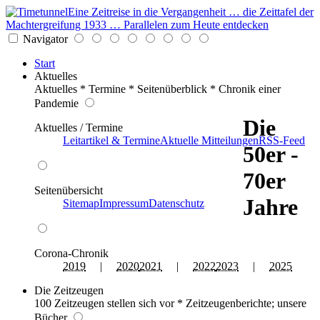
Eine Zeitreise in die Vergangenheit … die Zeittafel der
Machtergreifung 1933 … Parallelen zum Heute entdecken
Navigator
Start
Aktuelles
Aktuelles * Termine * Seitenüberblick * Chronik einer
Pandemie
Die
Aktuelles / Termine
Leitartikel & Termine
Aktuelle Mitteilungen
RSS-Feed
50er -
70er
Seitenübersicht
Jahre
Sitemap
Impressum
Datenschutz
Corona-Chronik
2019
|
2020
2021
|
2022
2023
|
2025
Die Zeitzeugen
100 Zeitzeugen stellen sich vor * Zeitzeugenberichte; unsere
Bücher