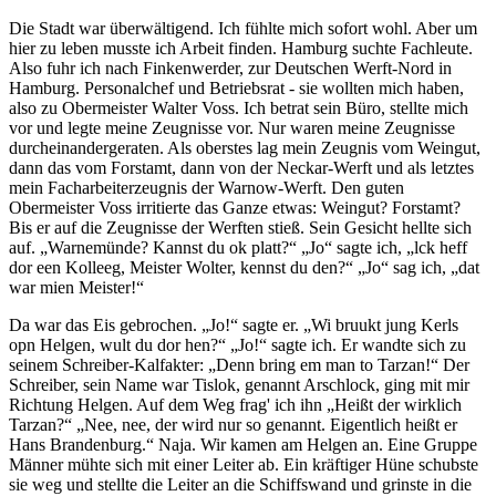
Die Stadt war überwältigend. Ich fühlte mich sofort wohl. Aber um
hier zu leben musste ich Arbeit finden. Hamburg suchte Fachleute.
Also fuhr ich nach Finkenwerder, zur Deutschen Werft-Nord in
Hamburg. Personalchef und Betriebsrat - sie wollten mich haben,
also zu Obermeister Walter Voss. Ich betrat sein Büro, stellte mich
vor und legte meine Zeugnisse vor. Nur waren meine Zeugnisse
durcheinandergeraten. Als oberstes lag mein Zeugnis vom Weingut,
dann das vom Forstamt, dann von der Neckar-Werft und als letztes
mein Facharbeiterzeugnis der Warnow-Werft. Den guten
Obermeister Voss irritierte das Ganze etwas: Weingut? Forstamt?
Bis er auf die Zeugnisse der Werften stieß. Sein Gesicht hellte sich
auf.
Warnemünde? Kannst du ok platt?
Jo
sagte ich,
lck heff
dor een Kolleeg, Meister Wolter, kennst du den?
Jo
sag ich,
dat
war mien Meister!
Da war das Eis gebrochen.
Jo!
sagte er.
Wi bruukt jung Kerls
opn Helgen, wult du dor hen?
Jo!
sagte ich. Er wandte sich zu
seinem Schreiber-Kalfakter:
Denn bring em man to Tarzan!
Der
Schreiber, sein Name war Tislok, genannt Arschlock, ging mit mir
Richtung Helgen. Auf dem Weg frag' ich ihn
Heißt der wirklich
Tarzan?
Nee, nee, der wird nur so genannt. Eigentlich heißt er
Hans Brandenburg.
Naja. Wir kamen am Helgen an. Eine Gruppe
Männer mühte sich mit einer Leiter ab. Ein kräftiger Hüne schubste
sie weg und stellte die Leiter an die Schiffswand und grinste in die