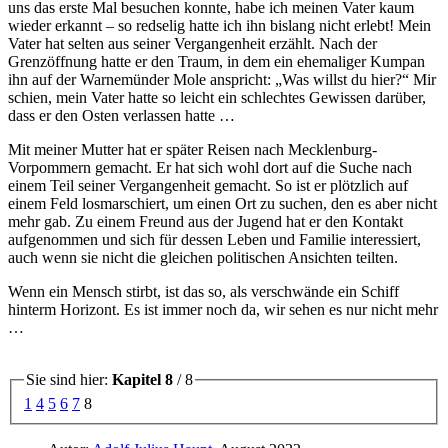
uns das erste Mal besuchen konnte, habe ich meinen Vater kaum
wieder erkannt – so redselig hatte ich ihn bislang nicht erlebt! Mein
Vater hat selten aus seiner Vergangenheit erzählt. Nach der
Grenzöffnung hatte er den Traum, in dem ein ehemaliger Kumpan
ihn auf der Warnemünder Mole anspricht:
Was willst du hier?
Mir
schien, mein Vater hatte so leicht ein schlechtes Gewissen darüber,
dass er den Osten verlassen hatte …
Mit meiner Mutter hat er später Reisen nach Mecklenburg-
Vorpommern gemacht. Er hat sich wohl dort auf die Suche nach
einem Teil seiner Vergangenheit gemacht. So ist er plötzlich auf
einem Feld losmarschiert, um einen Ort zu suchen, den es aber nicht
mehr gab. Zu einem Freund aus der Jugend hat er den Kontakt
aufgenommen und sich für dessen Leben und Familie interessiert,
auch wenn sie nicht die gleichen politischen Ansichten teilten.
Wenn ein Mensch stirbt, ist das so, als verschwände ein Schiff
hinterm Horizont. Es ist immer noch da, wir sehen es nur nicht mehr
…
Sie sind hier:
Kapitel 8
/ 8
1
4
5
6
7
8