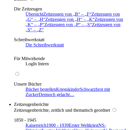
Die Zeitzeugen
Übersicht
Zeitzeugen von
B
–
F
Zeitzeugen von
G
–
H
Zeitzeugen von
H
–
K
Zeitzeugen von
K
–
P
Zeitzeugen von
P
–
S
Zeitzeugen von
S
–
Z
Schreibwerkstatt
Die Schreibwerkstatt
Für Mitwirkende
LogIn Intern
Unsere Bücher
Bücher bestellen
Kriegskinder
Schwarzbrot mit
Zucker
Dennoch gelacht…
Zeitzeugenberichte
Zeitzeugenberichte, zeitlich und thematisch geordnet
1850 - 1945
Kaiserreich
1900 - 1939
Erster Weltkrieg
NS-