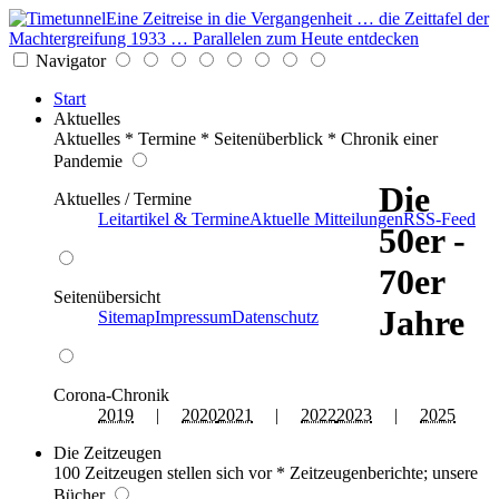
Eine Zeitreise in die Vergangenheit … die Zeittafel der
Machtergreifung 1933 … Parallelen zum Heute entdecken
Navigator
Start
Aktuelles
Aktuelles * Termine * Seitenüberblick * Chronik einer
Pandemie
Die
Aktuelles / Termine
Leitartikel & Termine
Aktuelle Mitteilungen
RSS-Feed
50er -
70er
Seitenübersicht
Jahre
Sitemap
Impressum
Datenschutz
Corona-Chronik
2019
|
2020
2021
|
2022
2023
|
2025
Die Zeitzeugen
100 Zeitzeugen stellen sich vor * Zeitzeugenberichte; unsere
Bücher