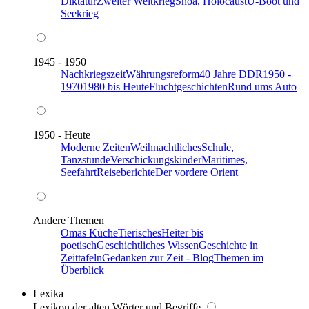
Diktatur
Zweiter Weltkrieg
Shoa, Holocaust
U-Boot und
Seekrieg
1945 - 1950
Nachkriegszeit
Währungsreform
40 Jahre DDR
1950 -
1970
1980 bis Heute
Fluchtgeschichten
Rund ums Auto
1950 - Heute
Moderne Zeiten
Weihnachtliches
Schule,
Tanzstunde
Verschickungskinder
Maritimes,
Seefahrt
Reiseberichte
Der vordere Orient
Andere Themen
Omas Küche
Tierisches
Heiter bis
poetisch
Geschichtliches Wissen
Geschichte in
Zeittafeln
Gedanken zur Zeit - Blog
Themen im
Überblick
Lexika
Lexikon der alten Wörter und Begriffe