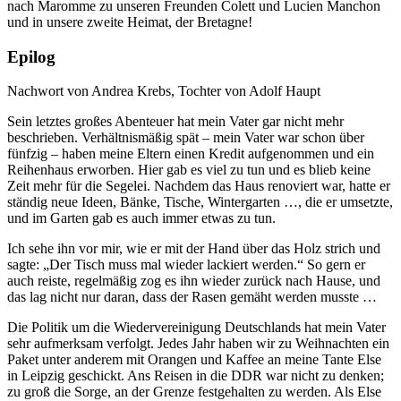
nach Maromme zu unseren Freunden Colett und Lucien Manchon
und in unsere zweite Heimat, der Bretagne!
Epilog
Nachwort von Andrea Krebs, Tochter von Adolf Haupt
Sein letztes großes Abenteuer hat mein Vater gar nicht mehr
beschrieben. Verhältnismäßig spät – mein Vater war schon über
fünfzig – haben meine Eltern einen Kredit aufgenommen und ein
Reihenhaus erworben. Hier gab es viel zu tun und es blieb keine
Zeit mehr für die Segelei. Nachdem das Haus renoviert war, hatte er
ständig neue Ideen, Bänke, Tische, Wintergarten …, die er umsetzte,
und im Garten gab es auch immer etwas zu tun.
Ich sehe ihn vor mir, wie er mit der Hand über das Holz strich und
sagte:
Der Tisch muss mal wieder lackiert werden.
So gern er
auch reiste, regelmäßig zog es ihn wieder zurück nach Hause, und
das lag nicht nur daran, dass der Rasen gemäht werden musste …
Die Politik um die Wiedervereinigung Deutschlands hat mein Vater
sehr aufmerksam verfolgt. Jedes Jahr haben wir zu Weihnachten ein
Paket unter anderem mit Orangen und Kaffee an meine Tante Else
in Leipzig geschickt. Ans Reisen in die DDR war nicht zu denken;
zu groß die Sorge, an der Grenze festgehalten zu werden. Als Else