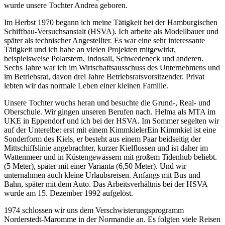
wurde unsere Tochter Andrea geboren.
Im Herbst 1970 begann ich meine Tätigkeit bei der Hamburgischen
Schiffbau-Versuchsanstalt (HSVA). Ich arbeite als Modellbauer und
später als technischer Angestellter. Es war eine sehr interessante
Tätigkeit und ich habe an vielen Projekten mitgewirkt,
beispielsweise Polarstern, Indosail, Schwedeneck und anderen.
Sechs Jahre war ich im Wirtschaftsausschuss des Unternehmens und
im Betriebsrat, davon drei Jahre Betriebsratsvorsitzender. Privat
lebten wir das normale Leben einer kleinen Familie.
Unsere Tochter wuchs heran und besuchte die Grund-, Real- und
Oberschule. Wir gingen unseren Berufen nach. Helma als MTA im
UKE in Eppendorf und ich bei der HSVA. Im Sommer segelten wir
auf der Unterelbe: erst mit einem
Kimmkieler
Ein Kimmkiel ist eine
Sonderform des Kiels, er besteht aus einem Paar beidseitig der
Mittschiffslinie angebrachter, kurzer Kielflossen und ist daher im
Wattenmeer und in Küstengewässern mit großem Tidenhub beliebt.
(5 Meter), später mit einer Varianta (6,50 Meter). Und wir
unternahmen auch kleine Urlaubsreisen. Anfangs mit Bus und
Bahn, später mit dem Auto. Das Arbeitsverhältnis bei der HSVA
wurde am 15. Dezember 1992 aufgelöst.
1974 schlossen wir uns dem Verschwisterungsprogramm
Norderstedt-Maromme in der Normandie an. Es folgten viele Reisen