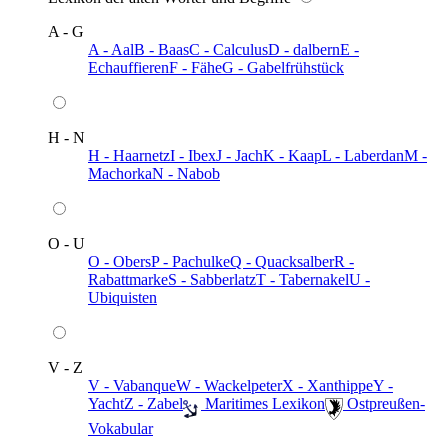
A - G
A - Aal
B - Baas
C - Calculus
D - dalbern
E -
Echauffieren
F - Fähe
G - Gabelfrühstück
H - N
H - Haarnetz
I - Ibex
J - Jach
K - Kaap
L - Laberdan
M -
Machorka
N - Nabob
O - U
O - Obers
P - Pachulke
Q - Quacksalber
R -
Rabattmarke
S - Sabberlatz
T - Tabernakel
U -
Ubiquisten
V - Z
V - Vabanque
W - Wackelpeter
X - Xanthippe
Y -
Yacht
Z - Zabel
️ Maritimes Lexikon
️ Ostpreußen-
Vokabular