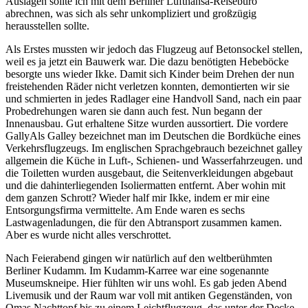
Auslagen sollte ich mit dem Berliner Lufthansa-Reisebüro
abrechnen, was sich als sehr unkompliziert und großzügig
herausstellen sollte.
Als Erstes mussten wir jedoch das Flugzeug auf Betonsockel stellen,
weil es ja jetzt ein Bauwerk war. Die dazu benötigten Hebeböcke
besorgte uns wieder Ikke. Damit sich Kinder beim Drehen der nun
freistehenden Räder nicht verletzen konnten, demontierten wir sie
und schmierten in jedes Radlager eine Handvoll Sand, nach ein paar
Probedrehungen waren sie dann auch fest. Nun begann der
Innenausbau. Gut erhaltene Sitze wurden aussortiert. Die vordere
Gally
Als Galley bezeichnet man im Deutschen die Bordküche eines
Verkehrsflugzeugs. Im englischen Sprachgebrauch bezeichnet galley
allgemein die Küche in Luft-, Schienen- und Wasserfahrzeugen.
und
die Toiletten wurden ausgebaut, die Seitenverkleidungen abgebaut
und die dahinterliegenden Isoliermatten entfernt. Aber wohin mit
dem ganzen Schrott? Wieder half mir Ikke, indem er mir eine
Entsorgungsfirma vermittelte. Am Ende waren es sechs
Lastwagenladungen, die für den Abtransport zusammen kamen.
Aber es wurde nicht alles verschrottet.
Nach Feierabend gingen wir natürlich auf den weltberühmten
Berliner Kudamm. Im Kudamm-Karree war eine sogenannte
Museumskneipe. Hier fühlten wir uns wohl. Es gab jeden Abend
Livemusik und der Raum war voll mit antiken Gegenständen, von
Omas Nachttopf bis zu einem Leichtflugzeug, das unter der Decke