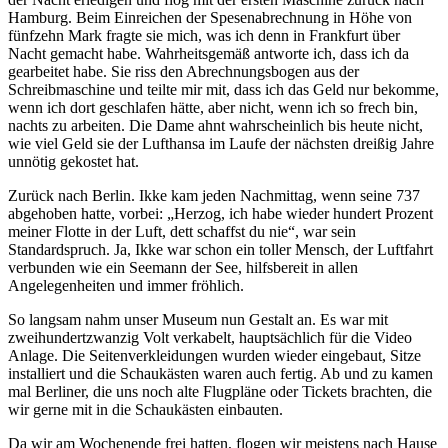
Hamburg. Beim Einreichen der Spesenabrechnung in Höhe von
fünfzehn Mark fragte sie mich, was ich denn in Frankfurt über
Nacht gemacht habe. Wahrheitsgemäß antworte ich, dass ich da
gearbeitet habe. Sie riss den Abrechnungsbogen aus der
Schreibmaschine und teilte mir mit, dass ich das Geld nur bekomme,
wenn ich dort geschlafen hätte, aber nicht, wenn ich so frech bin,
nachts zu arbeiten. Die Dame ahnt wahrscheinlich bis heute nicht,
wie viel Geld sie der Lufthansa im Laufe der nächsten dreißig Jahre
unnötig gekostet hat.
Zurück nach Berlin. Ikke kam jeden Nachmittag, wenn seine 737
abgehoben hatte, vorbei:
Herzog, ich habe wieder hundert Prozent
meiner Flotte in der Luft, dett schaffst du nie
, war sein
Standardspruch. Ja, Ikke war schon ein toller Mensch, der Luftfahrt
verbunden wie ein Seemann der See, hilfsbereit in allen
Angelegenheiten und immer fröhlich.
So langsam nahm unser Museum nun Gestalt an. Es war mit
zweihundertzwanzig Volt verkabelt, hauptsächlich für die Video
Anlage. Die Seitenverkleidungen wurden wieder eingebaut, Sitze
installiert und die Schaukästen waren auch fertig. Ab und zu kamen
mal Berliner, die uns noch alte Flugpläne oder Tickets brachten, die
wir gerne mit in die Schaukästen einbauten.
Da wir am Wochenende frei hatten, flogen wir meistens nach Hause