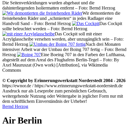
Die Seitenverkleidungen wurden abgebaut und die
dahinterliegenden Isoliermatten entfernt – Foto: Bernd Herzog
Wir demontierten die
freistehenden Räder und „schmierten“ in jedes Radlager eine
Handvoll Sand – Foto: Bernd Herzog
Das Cockpit
sollte beleuchtet werden – Foto: Bernd Herzog
Das Cockpit soll mit einer
Acrylglasscheibe versehen werden, aber unzugänglich sein – Foto:
Bernd Herzog
Nach drei Monaten
intensiver Arbeit war der Umbau der Boing 707 fertig – Foto: Bernd
Herzog
Eine Boeing 707 in den Farben der Lufthansa,
abgestellt auf dem Areal des Flughafens Berlin-Tegel – Foto: By
Axel Mauruszat (Own work) [Attribution], via Wikimedia
Commons
© Copyright by Erinnerungswerkstatt Norderstedt 2004 - 2026
https://ewnor.de / https://www.erinnerungswerkstatt-norderstedt.de
Ausdruck nur als Leseprobe zum persönlichen Gebrauch,
weitergehende Nutzung oder Weitergabe in jeglicher Form nur mit
dem schriftlichem Einverständnis der Urheber!
Bernd Herzog
Air Berlin