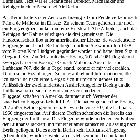
Lufthansa. Jetzt war er Technischer Direktor, Mechaniker und
Reiniger in einer Person bei Air Berlin.
Air Berlin hatte zu der Zeit zwei Boeing 737 im Pendelverkehr nach
Palma de Mallorca im Einsatz. Zu seinem Team gehörten nur noch
ein Flugzeugmechaniker und eine Hilfskraft. Alle Arbeiten, auch das
Reinigen der Kabine erledigten die drei gemeinsam. Die
Fluggesellschaft flog unter amerikanischer Lizenz, da westdeutsche
Flugzeuge nicht nach Berlin fliegen durften. Sie war im Juli 1978
vom Piloten Kim Lindgren gegründet worden und hatte ihren Sitz in
Oregon USA. Zunächst mit einer Boeing 707, ab 1981 flog sie mit
zwei gecharterten Boeing 737 nach Mallorca. Auch über die
Lufthansa 707, die da in Tegel stand, konnte er mir viel erzählen.
Durch seine Erzählungen, Zeitungsartikel und Informationen, die
ich nach und nach erhielt, ergab sich für mich folgendes Bild:
Anlässlich der zweihundertsten Auslieferung einer Boeing an die
Lufthansa trafen sich die Vorstände verschiedener
Fluggesellschaften in Amerika, darunter auch Vertreter der
israelischen Fluggesellschaft EL Al. Die hatten gerade eine Boeing
707 außer Betrieb genommen. Es war die erste 707, die Lufthansa
1960 eingesetzt hat. Auf diesem Treffen schenkten die Israelis das
Flugzeug der Lufthansa. Das Flugzeug wurde in den ersten Farben
der Lufthansa lackiert und mit einer amerikanischen Zulassung nach
Berlin geflogen. Da es aber in Berlin kein Lufthansa-Flugzeug
geben durfte, wurde es weiter an das Museum für Technik und