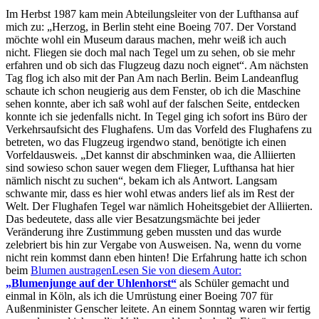
Im Herbst 1987 kam mein Abteilungsleiter von der Lufthansa auf
mich zu:
Herzog, in Berlin steht eine Boeing 707. Der Vorstand
möchte wohl ein Museum daraus machen, mehr weiß ich auch
nicht. Fliegen sie doch mal nach Tegel um zu sehen, ob sie mehr
erfahren und ob sich das Flugzeug dazu noch eignet
. Am nächsten
Tag flog ich also mit der Pan Am nach Berlin. Beim Landeanflug
schaute ich schon neugierig aus dem Fenster, ob ich die Maschine
sehen konnte, aber ich saß wohl auf der falschen Seite, entdecken
konnte ich sie jedenfalls nicht. In Tegel ging ich sofort ins Büro der
Verkehrsaufsicht des Flughafens. Um das Vorfeld des Flughafens zu
betreten, wo das Flugzeug irgendwo stand, benötigte ich einen
Vorfeldausweis.
Det kannst dir abschminken waa, die Alliierten
sind sowieso schon sauer wegen dem Flieger, Lufthansa hat hier
nämlich nischt zu suchen
, bekam ich als Antwort. Langsam
schwante mir, dass es hier wohl etwas anders lief als im Rest der
Welt. Der Flughafen Tegel war nämlich Hoheitsgebiet der Alliierten.
Das bedeutete, dass alle vier Besatzungsmächte bei jeder
Veränderung ihre Zustimmung geben mussten und das wurde
zelebriert bis hin zur Vergabe von Ausweisen. Na, wenn du vorne
nicht rein kommst dann eben hinten! Die Erfahrung hatte ich schon
beim
Blumen austragen
Lesen Sie von diesem Autor:
Blumenjunge auf der Uhlenhorst
als Schüler gemacht und
einmal in Köln, als ich die Umrüstung einer Boeing 707 für
Außenminister Genscher leitete. An einem Sonntag waren wir fertig