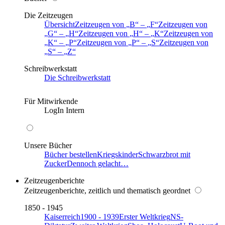
Die Zeitzeugen
Übersicht
Zeitzeugen von
B
–
F
Zeitzeugen von
G
–
H
Zeitzeugen von
H
–
K
Zeitzeugen von
K
–
P
Zeitzeugen von
P
–
S
Zeitzeugen von
S
–
Z
Schreibwerkstatt
Die Schreibwerkstatt
Für Mitwirkende
LogIn Intern
Unsere Bücher
Bücher bestellen
Kriegskinder
Schwarzbrot mit
Zucker
Dennoch gelacht…
Zeitzeugenberichte
Zeitzeugenberichte, zeitlich und thematisch geordnet
1850 - 1945
Kaiserreich
1900 - 1939
Erster Weltkrieg
NS-