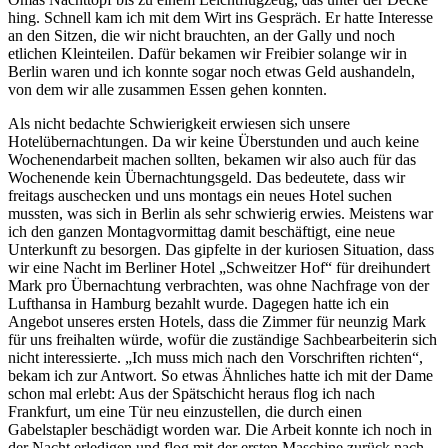
hing. Schnell kam ich mit dem Wirt ins Gespräch. Er hatte Interesse
an den Sitzen, die wir nicht brauchten, an der Gally und noch
etlichen Kleinteilen. Dafür bekamen wir Freibier solange wir in
Berlin waren und ich konnte sogar noch etwas Geld aushandeln,
von dem wir alle zusammen Essen gehen konnten.
Als nicht bedachte Schwierigkeit erwiesen sich unsere
Hotelübernachtungen. Da wir keine Überstunden und auch keine
Wochenendarbeit machen sollten, bekamen wir also auch für das
Wochenende kein Übernachtungsgeld. Das bedeutete, dass wir
freitags auschecken und uns montags ein neues Hotel suchen
mussten, was sich in Berlin als sehr schwierig erwies. Meistens war
ich den ganzen Montagvormittag damit beschäftigt, eine neue
Unterkunft zu besorgen. Das gipfelte in der kuriosen Situation, dass
wir eine Nacht im Berliner Hotel
Schweitzer Hof
für dreihundert
Mark pro Übernachtung verbrachten, was ohne Nachfrage von der
Lufthansa in Hamburg bezahlt wurde. Dagegen hatte ich ein
Angebot unseres ersten Hotels, dass die Zimmer für neunzig Mark
für uns freihalten würde, wofür die zuständige Sachbearbeiterin sich
nicht interessierte.
Ich muss mich nach den Vorschriften richten
,
bekam ich zur Antwort. So etwas Ähnliches hatte ich mit der Dame
schon mal erlebt: Aus der Spätschicht heraus flog ich nach
Frankfurt, um eine Tür neu einzustellen, die durch einen
Gabelstapler beschädigt worden war. Die Arbeit konnte ich noch in
der Nacht erledigen und flog mit der ersten Maschine zurück nach