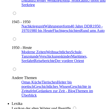
Diktatur
Zweiter Weltkrieg
Shoa, Holocaust
U-Boot und
Seekrieg
1945 - 1950
Nachkriegszeit
Währungsreform
40 Jahre DDR
1950 -
1970
1980 bis Heute
Fluchtgeschichten
Rund ums Auto
1950 - Heute
Moderne Zeiten
Weihnachtliches
Schule,
Tanzstunde
Verschickungskinder
Maritimes,
Seefahrt
Reiseberichte
Der vordere Orient
Andere Themen
Omas Küche
Tierisches
Heiter bis
poetisch
Geschichtliches Wissen
Geschichte in
Zeittafeln
Gedanken zur Zeit - Blog
Themen im
Überblick
Lexika
Lexikon der alten Wörter und Begriffe