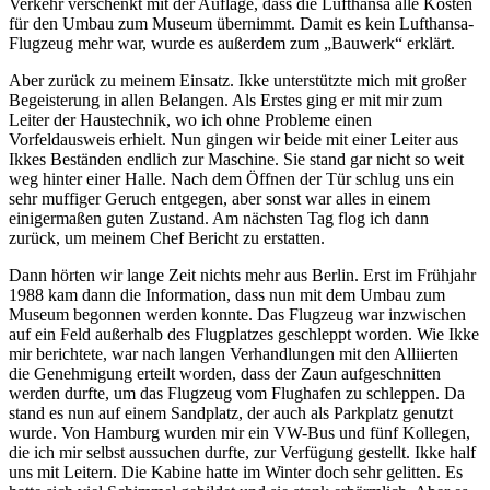
Verkehr verschenkt mit der Auflage, dass die Lufthansa alle Kosten
für den Umbau zum Museum übernimmt. Damit es kein Lufthansa-
Flugzeug mehr war, wurde es außerdem zum
Bauwerk
erklärt.
Aber zurück zu meinem Einsatz. Ikke unterstützte mich mit großer
Begeisterung in allen Belangen. Als Erstes ging er mit mir zum
Leiter der Haustechnik, wo ich ohne Probleme einen
Vorfeldausweis erhielt. Nun gingen wir beide mit einer Leiter aus
Ikkes Beständen endlich zur Maschine. Sie stand gar nicht so weit
weg hinter einer Halle. Nach dem Öffnen der Tür schlug uns ein
sehr muffiger Geruch entgegen, aber sonst war alles in einem
einigermaßen guten Zustand. Am nächsten Tag flog ich dann
zurück, um meinem Chef Bericht zu erstatten.
Dann hörten wir lange Zeit nichts mehr aus Berlin. Erst im Frühjahr
1988 kam dann die Information, dass nun mit dem Umbau zum
Museum begonnen werden konnte. Das Flugzeug war inzwischen
auf ein Feld außerhalb des Flugplatzes geschleppt worden. Wie Ikke
mir berichtete, war nach langen Verhandlungen mit den Alliierten
die Genehmigung erteilt worden, dass der Zaun aufgeschnitten
werden durfte, um das Flugzeug vom Flughafen zu schleppen. Da
stand es nun auf einem Sandplatz, der auch als Parkplatz genutzt
wurde. Von Hamburg wurden mir ein VW-Bus und fünf Kollegen,
die ich mir selbst aussuchen durfte, zur Verfügung gestellt. Ikke half
uns mit Leitern. Die Kabine hatte im Winter doch sehr gelitten. Es