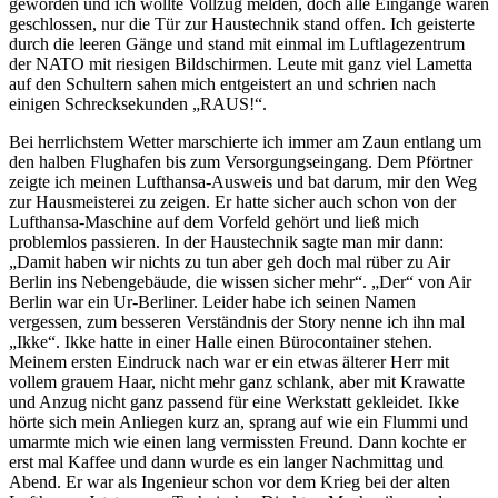
geworden und ich wollte Vollzug melden, doch alle Eingänge waren
geschlossen, nur die Tür zur Haustechnik stand offen. Ich geisterte
durch die leeren Gänge und stand mit einmal im Luftlagezentrum
der NATO mit riesigen Bildschirmen. Leute mit ganz viel Lametta
auf den Schultern sahen mich entgeistert an und schrien nach
einigen Schrecksekunden
RAUS!
.
Bei herrlichstem Wetter marschierte ich immer am Zaun entlang um
den halben Flughafen bis zum Versorgungseingang. Dem Pförtner
zeigte ich meinen Lufthansa-Ausweis und bat darum, mir den Weg
zur Hausmeisterei zu zeigen. Er hatte sicher auch schon von der
Lufthansa-Maschine auf dem Vorfeld gehört und ließ mich
problemlos passieren. In der Haustechnik sagte man mir dann:
Damit haben wir nichts zu tun aber geh doch mal rüber zu Air
Berlin ins Nebengebäude, die wissen sicher mehr
.
Der
von Air
Berlin war ein Ur-Berliner. Leider habe ich seinen Namen
vergessen, zum besseren Verständnis der Story nenne ich ihn mal
Ikke
. Ikke hatte in einer Halle einen Bürocontainer stehen.
Meinem ersten Eindruck nach war er ein etwas älterer Herr mit
vollem grauem Haar, nicht mehr ganz schlank, aber mit Krawatte
und Anzug nicht ganz passend für eine Werkstatt gekleidet. Ikke
hörte sich mein Anliegen kurz an, sprang auf wie ein Flummi und
umarmte mich wie einen lang vermissten Freund. Dann kochte er
erst mal Kaffee und dann wurde es ein langer Nachmittag und
Abend. Er war als Ingenieur schon vor dem Krieg bei der alten