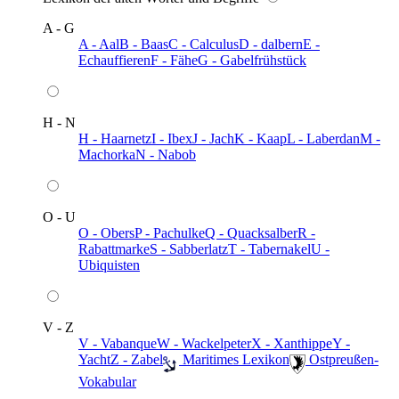
A - G
A - Aal
B - Baas
C - Calculus
D - dalbern
E -
Echauffieren
F - Fähe
G - Gabelfrühstück
H - N
H - Haarnetz
I - Ibex
J - Jach
K - Kaap
L - Laberdan
M -
Machorka
N - Nabob
O - U
O - Obers
P - Pachulke
Q - Quacksalber
R -
Rabattmarke
S - Sabberlatz
T - Tabernakel
U -
Ubiquisten
V - Z
V - Vabanque
W - Wackelpeter
X - Xanthippe
Y -
Yacht
Z - Zabel
️ Maritimes Lexikon
️ Ostpreußen-
Vokabular