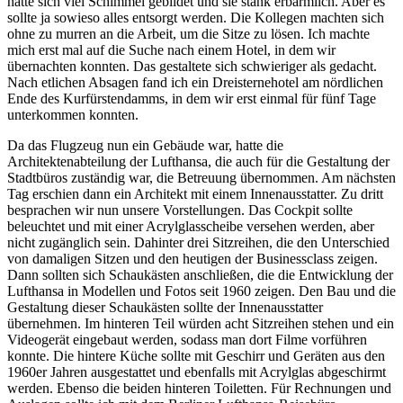
hatte sich viel Schimmel gebildet und sie stank erbärmlich. Aber es
sollte ja sowieso alles entsorgt werden. Die Kollegen machten sich
ohne zu murren an die Arbeit, um die Sitze zu lösen. Ich machte
mich erst mal auf die Suche nach einem Hotel, in dem wir
übernachten konnten. Das gestaltete sich schwieriger als gedacht.
Nach etlichen Absagen fand ich ein Dreisternehotel am nördlichen
Ende des Kurfürstendamms, in dem wir erst einmal für fünf Tage
unterkommen konnten.
Da das Flugzeug nun ein Gebäude war, hatte die
Architektenabteilung der Lufthansa, die auch für die Gestaltung der
Stadtbüros zuständig war, die Betreuung übernommen. Am nächsten
Tag erschien dann ein Architekt mit einem Innenausstatter. Zu dritt
besprachen wir nun unsere Vorstellungen. Das Cockpit sollte
beleuchtet und mit einer Acrylglasscheibe versehen werden, aber
nicht zugänglich sein. Dahinter drei Sitzreihen, die den Unterschied
von damaligen Sitzen und den heutigen der Businessclass zeigen.
Dann sollten sich Schaukästen anschließen, die die Entwicklung der
Lufthansa in Modellen und Fotos seit 1960 zeigen. Den Bau und die
Gestaltung dieser Schaukästen sollte der Innenausstatter
übernehmen. Im hinteren Teil würden acht Sitzreihen stehen und ein
Videogerät eingebaut werden, sodass man dort Filme vorführen
konnte. Die hintere Küche sollte mit Geschirr und Geräten aus den
1960er Jahren ausgestattet und ebenfalls mit Acrylglas abgeschirmt
werden. Ebenso die beiden hinteren Toiletten. Für Rechnungen und