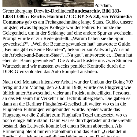
Potsdam,
Grenzübergang Drewitz-Dreilinden
Bundesarchiv, Bild 183-
L0331-0005 / Reiche, Hartmut / CC-BY-SA 3.0, via Wikimedia
Commons
gab es am Freitagnachmittag lange Staus. Guido, unsere
jüngster, etwas flippiger Kollege war der Fahrer. Er nutzte die
Gelegenheit, um in der Schlange auf eine andere Spur zu wechseln.
Prompt wurde er zur Rede gestellt.
Warum haben sie die Spur
gewechselt?
.
Weil der Beamte gewunken hat
antwortete Guido.
Bei uns gibt es keine Beamten
, bekam er zur Antwort
Wir sind
ein Arbeiter-und-Bauern-Staat
.
Na gut
, antwortete er,
Dann hat
eben der Bauer gewunken
. Die Antwort kostete uns zwei Stunden
Wartezeit und wir mussten zwecks penibler Kontrolle durch die
DDR-Grenzsoldaten das Auto komplett ausladen.
Nach drei Monaten intensiver Arbeit war der Umbau der Boing 707
fertig und am Montag, den 20. Juni 1988, wurde das Flugzeug wie
üblich unter Anwesenheit vieler am Projekt unbeteiligten Personen
an das Museum für Verkehr und Technik übergeben. Die gaben es
dann an die Berliner Flughafen-Gesellschaft weiter, wo es in die
Flughafen-Führungen eingebunden wurde. Später wurde das
Flugzeug vor die Zufahrt zum Flughafen Tegel umgesetzt, wo es
noch einige Jahre stand. Dann war es durchgerostet und die Gefahr
bestand, das Leitwerk könnte bei einem Sturm abbrechen. Als
Erinnerung bleibt mir ein Fotoalbum und das Buch
Gelandet in
Berlin
, das ich mit persönlicher Widmung vom Direktor des