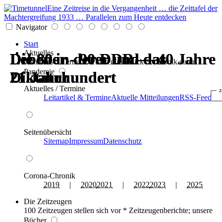
Eine Zeitreise in die Vergangenheit … die Zeittafel der
Machtergreifung 1933 … Parallelen zum Heute entdecken
Navigator
Start
Aktuelles
Die 80er - 90er und das
Leben in der DDR — 40 Jahre
Die 80er - 90er und das
Die 80er - 90er und das
Leben in der DDR — 40 Jahre
Die 80er - 90er und das
Aktuelles * Termine * Seitenüberblick * Chronik einer
Pandemie
21.Jahrhundert
Diktatur
21.Jahrhundert
21.Jahrhundert
Diktatur
21.Jahrhundert
Aktuelles / Termine
z
Leitartikel & Termine
Aktuelle Mitteilungen
RSS-Feed
Seitenübersicht
Sitemap
Impressum
Datenschutz
Corona-Chronik
2019
|
2020
2021
|
2022
2023
|
2025
Die Zeitzeugen
100 Zeitzeugen stellen sich vor * Zeitzeugenberichte; unsere
Bücher