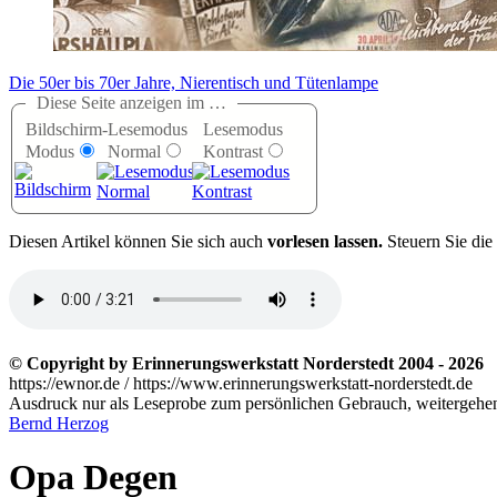
Die 50er bis 70er Jahre, Nierentisch und Tütenlampe
Diese Seite anzeigen im …
Bildschirm-
Lesemodus
Lesemodus
Modus
Normal
Kontrast
D
iesen Artikel können Sie sich auch
vorlesen lassen.
Steuern Sie die
© Copyright by Erinnerungswerkstatt Norderstedt 2004 - 2026
https://ewnor.de / https://www.erinnerungswerkstatt-norderstedt.de
Ausdruck nur als Leseprobe zum persönlichen Gebrauch, weitergehend
Bernd Herzog
Opa Degen