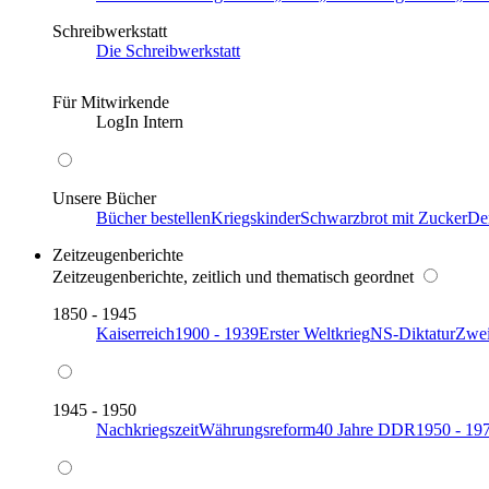
Schreibwerkstatt
Die Schreibwerkstatt
Für Mitwirkende
LogIn Intern
Unsere Bücher
Bücher bestellen
Kriegskinder
Schwarzbrot mit Zucker
De
Zeitzeugenberichte
Zeitzeugenberichte, zeitlich und thematisch geordnet
1850 - 1945
Kaiserreich
1900 - 1939
Erster Weltkrieg
NS-Diktatur
Zwei
1945 - 1950
Nachkriegszeit
Währungsreform
40 Jahre DDR
1950 - 19