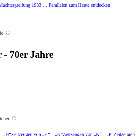
er Machtergreifung 1933 … Parallelen zum Heute entdecken
ie
r - 70er Jahre
ücher
–
H
Zeitzeugen von
H
–
K
Zeitzeugen von
K
–
P
Zeitzeugen