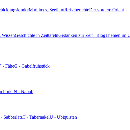
chickungskinder
Maritimes, Seefahrt
Reiseberichte
Der vordere Orient
s Wissen
Geschichte in Zeittafeln
Gedanken zur Zeit - Blog
Themen im Ü
F - Fähe
G - Gabelfrühstück
achorka
N - Nabob
 - Sabberlatz
T - Tabernakel
U - Ubiquisten