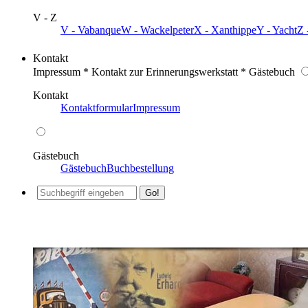
V - Z
V - Vabanque
W - Wackelpeter
X - Xanthippe
Y - Yacht
Z 
Kontakt
Impressum * Kontakt zur Erinnerungswerkstatt * Gästebuch
Kontakt
Kontaktformular
Impressum
Gästebuch
Gästebuch
Buchbestellung