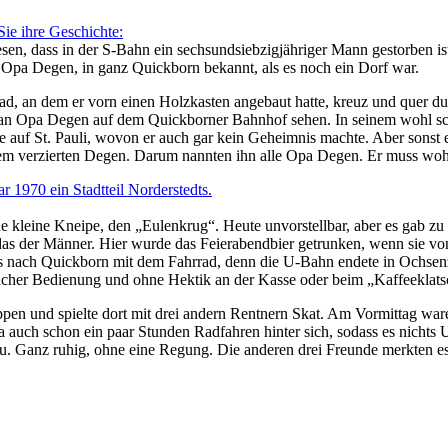
Sie ihre Geschichte:
lesen, dass in der S-Bahn ein sechsundsiebzigjähriger Mann gestorben 
n Opa Degen, in ganz Quickborn bekannt, als es noch ein Dorf war.
, an dem er vorn einen Holzkasten angebaut hatte, kreuz und quer dur
n Opa Degen auf dem Quickborner Bahnhof sehen. In seinem wohl s
e auf St. Pauli, wovon er auch gar kein Geheimnis machte. Aber sonst e
m verzierten Degen. Darum nannten ihn alle Opa Degen. Er muss wohl O
ar 1970 ein Stadtteil Norderstedts.
ne kleine Kneipe, den
Eulenkrug
. Heute unvorstellbar, aber es gab z
 das der Männer. Hier wurde das Feierabendbier getrunken, wenn sie vo
ch Quickborn mit dem Fahrrad, denn die U-Bahn endete in Ochsenzol
licher Bedienung und ohne Hektik an der Kasse oder beim
Kaffeeklats
und spielte dort mit drei andern Rentnern Skat. Am Vormittag waren d
 ja auch schon ein paar Stunden Radfahren hinter sich, sodass es nich
u. Ganz ruhig, ohne eine Regung. Die anderen drei Freunde merkten es 