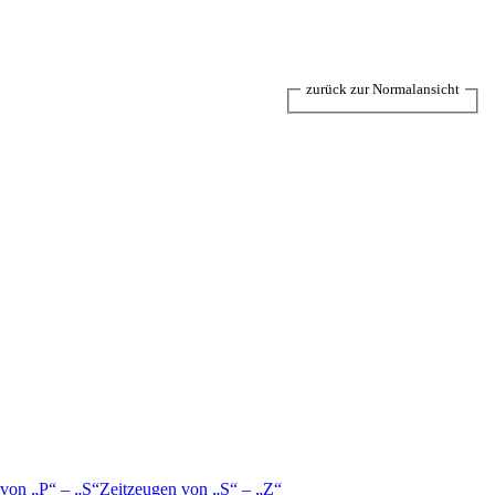
zurück zur Normalansicht
 von
P
–
S
Zeitzeugen von
S
–
Z