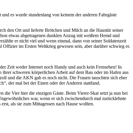
ist und es wurde stundenlang von keinem der anderen Fahrgäste
ch den Ort und lieferte Brötchen und Milch an die Haustür seiner
chon etwas abgetragenen dunklen Anzug mit weißem Hemd und
rzählte er nicht viel und wenn einmal, dann von seiner Soldatenzeit
ffizier im Ersten Weltkrieg gewesen sein, aber darüber schwieg er.
u der Zeit weder Internet noch Handy und auch kein Fernsehen! In
n ihrer schweren körperlichen Arbeit auf dem Bau oder im Hafen aus
l und die AKN gab es noch nicht. Die Frauen tauschten sich eher
ch
, der mal bei der Einen oder der Anderen stattfand.
ie Vier hier die einzigen Gäste. Beim Vierer-Skat setzt ja nun bei
ts Ungewöhnliches war, wenn er sich zwischendurch mal zurücklehnte
erst, als sie zum Mittagessen nach Hause wollten.