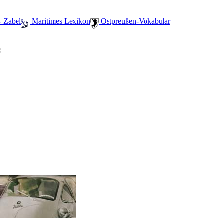
- Zabel
️ Maritimes Lexikon
️ Ostpreußen-Vokabular