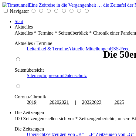
Eine Zeitreise in die Vergangenheit … die Zeittafel d
Navigator
Start
Aktuelles
Aktuelles * Termine * Seitenüberblick * Chronik einer Pandem
Aktuelles / Termine
Leitartikel & Termine
Aktuelle Mitteilungen
RSS-Feed
Die 50e
Seitenübersicht
Sitemap
Impressum
Datenschutz
Corona-Chronik
2019
|
2020
2021
|
2022
2023
|
2025
Die Zeitzeugen
100 Zeitzeugen stellen sich vor * Zeitzeugenberichte; unsere B
Die Zeitzeugen
Übersicht
Zeitzeugen von
B
–
F
Zeitzeugen von
G