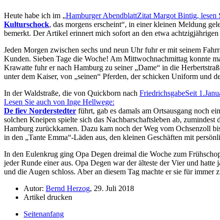
Heute habe ich im
Hamburger Abendblatt
Zitat Margot Bintig, lesen 
Kulturschock
, das morgens erscheint
, in einer kleinen Meldung ge
bemerkt. Der Artikel erinnert mich sofort an den etwa achtzigjährige
Jeden Morgen zwischen sechs und neun Uhr fuhr er mit seinem Fahrrad
Kunden. Sieben Tage die Woche! Am Mittwochnachmittag konnte ma
Krawatte fuhr er nach Hamburg zu seiner
Dame
in die Herbertstraß
unter dem Kaiser, von
seinen
Pferden, der schicken Uniform und de
In der Waldstraße, die von Quickborn nach
Friedrichsgabe
Seit 1.Janu
Lesen Sie auch von Inge Hellwege:
De fiev Norderstedter
führt, gab es damals am Ortsausgang noch ei
solchen Kneipen spielte sich das Nachbarschaftsleben ab, zumindest
Hamburg zurückkamen. Dazu kam noch der Weg vom Ochsenzoll bis na
in den
Tante Emma
-Läden aus, den kleinen Geschäften mit persön
In den Eulenkrug ging Opa Degen dreimal die Woche zum Frühschoppen 
jeder Runde einer aus. Opa Degen war der älteste der Vier und hatte
und die Augen schloss. Aber an diesem Tag machte er sie für immer z
Autor:
Bernd Herzog
, 29. Juli 2018
Artikel drucken
Seitenanfang