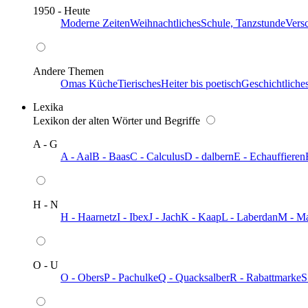
1950 - Heute
Moderne Zeiten
Weihnachtliches
Schule, Tanzstunde
Vers
Andere Themen
Omas Küche
Tierisches
Heiter bis poetisch
Geschichtliche
Lexika
Lexikon der alten Wörter und Begriffe
A - G
A - Aal
B - Baas
C - Calculus
D - dalbern
E - Echauffieren
H - N
H - Haarnetz
I - Ibex
J - Jach
K - Kaap
L - Laberdan
M - M
O - U
O - Obers
P - Pachulke
Q - Quacksalber
R - Rabattmarke
S