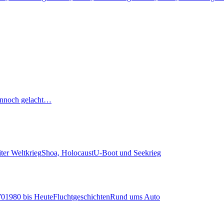
nnoch gelacht…
ter Weltkrieg
Shoa, Holocaust
U-Boot und Seekrieg
70
1980 bis Heute
Fluchtgeschichten
Rund ums Auto