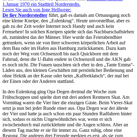
1.Januar 1970 ein Stadtteil Norderstedts.
Lesen Sie auch von Inge Hellwege:
De fiev Norderstedter
führt, gab es damals am Ortsausgang noch
eine kleine Kneipe, den
Eulenkrug
. Heute unvorstellbar, aber es
gab zu der Zeit weder Internet noch Handy und auch kein
Fernsehen! In solchen Kneipen spielte sich das Nachbarschaftsleben
ab, zumindest das der Männer. Hier wurde das Feierabendbier
getrunken, wenn sie von ihrer schweren körperlichen Arbeit auf
dem Bau oder im Hafen aus Hamburg zurückkamen. Dazu kam
noch der Weg vom Ochsenzoll bis nach Quickborn mit dem
Fahrrad, denn die U-Bahn endete in Ochsenzoll und die AKN gab
es noch nicht. Die Frauen tauschten sich eher in den
Tante Emma
-
Läden aus, den kleinen Geschäften mit persönlicher Bedienung und
ohne Hektik an der Kasse oder beim
Kaffeeklatsch
, der mal bei
der Einen oder der Anderen stattfand.
In den Eulenkrug ging Opa Degen dreimal die Woche zum
Frühschoppen und spielte dort mit drei andern Rentnern Skat. Am
Vormittag waren die Vier hier die einzigen Gäste. Beim Vierer-Skat
setzt ja nun bei jeder Runde einer aus. Opa Degen war der älteste
der Vier und hatte ja auch schon ein paar Stunden Radfahren hinter
sich, sodass es nichts Ungewöhnliches war, wenn er sich
zwischendurch mal zurücklehnte und die Augen schloss. Aber an
diesem Tag machte er sie für immer zu. Ganz ruhig, ohne eine
Regung. Die anderen drei Freunde merkten es erst, als sie zum