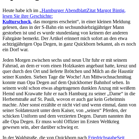
Heute habe ich im
Hamburger Abendblatt
Zitat Margot Bintig,
lesen Sie ihre Geschichte:
Kulturschock
, das morgens erscheint
, in einer kleinen Meldung
gelesen, dass in der S-Bahn ein sechsundsiebzigjähriger Mann
gestorben ist und es wurde stundenlang von keinem der anderen
Fahrgäste bemerkt. Der Artikel erinnert mich sofort an den etwa
achtzigjährigen Opa Degen, in ganz Quickborn bekannt, als es noch
ein Dorf war.
Jeden Morgen zwischen sechs und neun Uhr fuhr er mit seinem
Fahrrad, an dem er vorn einen Holzkasten angebaut hatte, kreuz und
quer durch den Ort und lieferte Brötchen und Milch an die Haustür
seiner Kunden. Sieben Tage die Woche! Am Mittwochnachmittag
konnte man Opa Degen auf dem Quickborner Bahnhof sehen. In
seinem wohl schon etwas abgetragenen dunklen Anzug mit weißem
Hemd und Krawatte fuhr er nach Hamburg zu seiner
Dame
in die
Herbertstraße auf St. Pauli, wovon er auch gar kein Geheimnis
machte. Aber sonst erzählte er nicht viel und wenn einmal, dann von
seiner Soldatenzeit unter dem Kaiser, von
seinen
Pferden, der
schicken Uniform und dem verzierten Degen. Darum nannten ihn
alle Opa Degen. Er muss wohl Offizier im Ersten Weltkrieg
gewesen sein, aber darüber schwieg er.
In der Waldstraße, die von Quickborn nach
Friedrichsgabe
Seit