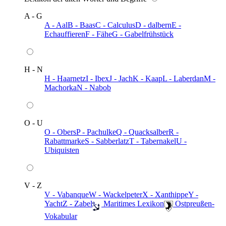
A - G
A - Aal
B - Baas
C - Calculus
D - dalbern
E -
Echauffieren
F - Fähe
G - Gabelfrühstück
H - N
H - Haarnetz
I - Ibex
J - Jach
K - Kaap
L - Laberdan
M -
Machorka
N - Nabob
O - U
O - Obers
P - Pachulke
Q - Quacksalber
R -
Rabattmarke
S - Sabberlatz
T - Tabernakel
U -
Ubiquisten
V - Z
V - Vabanque
W - Wackelpeter
X - Xanthippe
Y -
Yacht
Z - Zabel
️ Maritimes Lexikon
️ Ostpreußen-
Vokabular