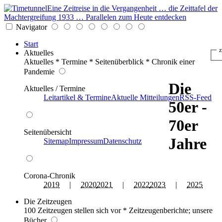
Eine Zeitreise in die Vergangenheit … die Zeittafel der
Machtergreifung 1933 … Parallelen zum Heute entdecken
Navigator
Start
z
Aktuelles
Aktuelles * Termine * Seitenüberblick * Chronik einer
Pandemie
Die
Aktuelles / Termine
Leitartikel & Termine
Aktuelle Mitteilungen
RSS-Feed
50er -
70er
Seitenübersicht
Jahre
Sitemap
Impressum
Datenschutz
Corona-Chronik
2019
|
2020
2021
|
2022
2023
|
2025
Die Zeitzeugen
100 Zeitzeugen stellen sich vor * Zeitzeugenberichte; unsere
Bücher