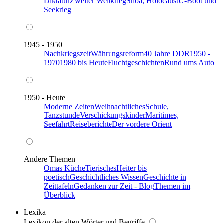
Diktatur
Zweiter Weltkrieg
Shoa, Holocaust
U-Boot und
Seekrieg
1945 - 1950
Nachkriegszeit
Währungsreform
40 Jahre DDR
1950 -
1970
1980 bis Heute
Fluchtgeschichten
Rund ums Auto
1950 - Heute
Moderne Zeiten
Weihnachtliches
Schule,
Tanzstunde
Verschickungskinder
Maritimes,
Seefahrt
Reiseberichte
Der vordere Orient
Andere Themen
Omas Küche
Tierisches
Heiter bis
poetisch
Geschichtliches Wissen
Geschichte in
Zeittafeln
Gedanken zur Zeit - Blog
Themen im
Überblick
Lexika
Lexikon der alten Wörter und Begriffe