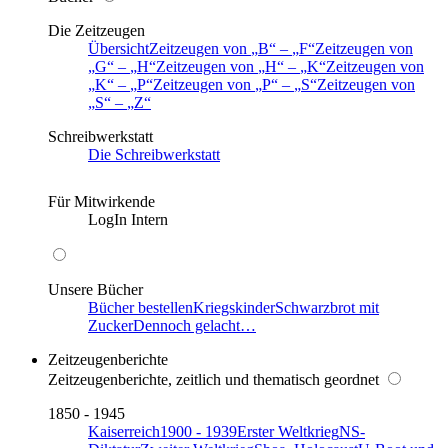
Die Zeitzeugen
Übersicht
Zeitzeugen von
B
–
F
Zeitzeugen von
G
–
H
Zeitzeugen von
H
–
K
Zeitzeugen von
K
–
P
Zeitzeugen von
P
–
S
Zeitzeugen von
S
–
Z
Schreibwerkstatt
Die Schreibwerkstatt
Für Mitwirkende
LogIn Intern
Unsere Bücher
Bücher bestellen
Kriegskinder
Schwarzbrot mit
Zucker
Dennoch gelacht…
Zeitzeugenberichte
Zeitzeugenberichte, zeitlich und thematisch geordnet
1850 - 1945
Kaiserreich
1900 - 1939
Erster Weltkrieg
NS-