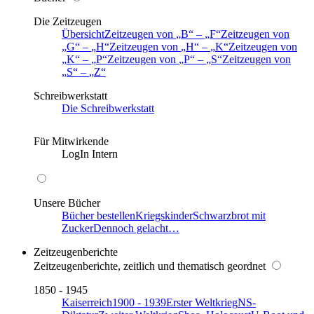
Die Zeitzeugen
Übersicht
Zeitzeugen von
B
–
F
Zeitzeugen von
G
–
H
Zeitzeugen von
H
–
K
Zeitzeugen von
K
–
P
Zeitzeugen von
P
–
S
Zeitzeugen von
S
–
Z
Schreibwerkstatt
Die Schreibwerkstatt
Für Mitwirkende
LogIn Intern
Unsere Bücher
Bücher bestellen
Kriegskinder
Schwarzbrot mit
Zucker
Dennoch gelacht…
Zeitzeugenberichte
Zeitzeugenberichte, zeitlich und thematisch geordnet
1850 - 1945
Kaiserreich
1900 - 1939
Erster Weltkrieg
NS-