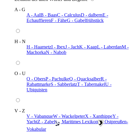
A - G
A - Aal
B - Baas
C - Calculus
D - dalbern
E -
Echauffieren
F - Fähe
G - Gabelfrühstück
H - N
H - Haarnetz
I - Ibex
J - Jach
K - Kaap
L - Laberdan
M -
Machorka
N - Nabob
O - U
O - Obers
P - Pachulke
Q - Quacksalber
R -
Rabattmarke
S - Sabberlatz
T - Tabernakel
U -
Ubiquisten
V - Z
V - Vabanque
W - Wackelpeter
X - Xanthippe
Y -
Yacht
Z - Zabel
️ Maritimes Lexikon
️ Ostpreußen-
Vokabular