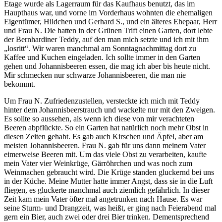
Etage wurde als Lagerraum für das Kaufhaus benutzt, das im
Haupthaus war, und vorne im Vorderhaus wohnten die ehemaligen
Eigentümer, Hildchen und Gerhard S., und ein älteres Ehepaar, Herr
und Frau N. Die hatten in der Grünen Trift einen Garten, dort lebte
der Bernhardiner Teddy, auf den man mich setzte und ich mit ihm
„losritt“. Wir waren manchmal am Sonntagnachmittag dort zu
Kaffee und Kuchen eingeladen. Ich sollte immer in den Garten
gehen und Johannisbeeren essen, die mag ich aber bis heute nicht.
Mir schmecken nur schwarze Johannisbeeren, die man nie
bekommt.
Um Frau N. Zufriedenzustellen, versteckte ich mich mit Teddy
hinter dem Johannisbeerstrauch und wackelte nur mit den Zweigen.
Es sollte so aussehen, als wenn ich diese von mir verachteten
Beeren abpflückte. So ein Garten hat natürlich noch mehr Obst in
diesen Zeiten gehabt. Es gab auch Kirschen und Äpfel, aber am
meisten Johannisbeeren. Frau N. gab für uns dann meinem Vater
eimerweise Beeren mit. Um das viele Obst zu verarbeiten, kaufte
mein Vater vier Weinkrüge, Gärröhrchen und was noch zum
Weinmachen gebraucht wird. Die Krüge standen gluckernd bei uns
in der Küche. Meine Mutter hatte immer Angst, dass sie in die Luft
fliegen, es gluckerte manchmal auch ziemlich gefährlich. In dieser
Zeit kam mein Vater öfter mal angetrunken nach Hause. Es war
seine Sturm- und Drangzeit, was heißt, er ging nach Feierabend mal
gern ein Bier, auch zwei oder drei Bier trinken. Dementsprechend