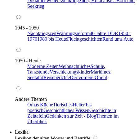
Diktatur
Zweiter Weltkrieg
Shoa, Holocaust
U-Boot und
Seekrieg
1945 - 1950
Nachkriegszeit
Währungsreform
40 Jahre DDR
1950 -
1970
1980 bis Heute
Fluchtgeschichten
Rund ums Auto
1950 - Heute
Moderne Zeiten
Weihnachtliches
Schule,
Tanzstunde
Verschickungskinder
Maritimes,
Seefahrt
Reiseberichte
Der vordere Orient
Andere Themen
Omas Küche
Tierisches
Heiter bis
poetisch
Geschichtliches Wissen
Geschichte in
Zeittafeln
Gedanken zur Zeit - Blog
Themen im
Überblick
Lexika
Lexikon der alten Wörter und Begriffe