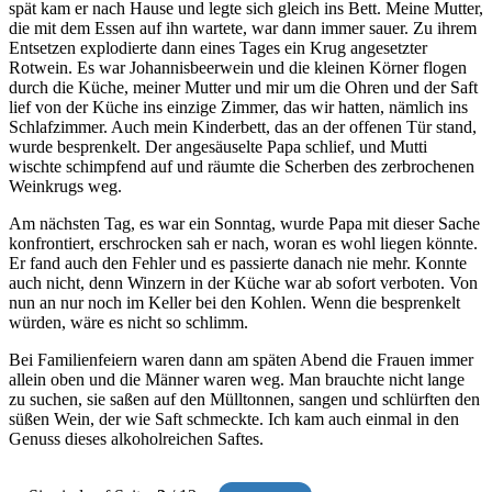
spät kam er nach Hause und legte sich gleich ins Bett. Meine Mutter,
die mit dem Essen auf ihn wartete, war dann immer sauer. Zu ihrem
Entsetzen explodierte dann eines Tages ein Krug angesetzter
Rotwein. Es war Johannisbeerwein und die kleinen Körner flogen
durch die Küche, meiner Mutter und mir um die Ohren und der Saft
lief von der Küche ins einzige Zimmer, das wir hatten, nämlich ins
Schlafzimmer. Auch mein Kinderbett, das an der offenen Tür stand,
wurde besprenkelt. Der angesäuselte Papa schlief, und Mutti
wischte schimpfend auf und räumte die Scherben des zerbrochenen
Weinkrugs weg.
Am nächsten Tag, es war ein Sonntag, wurde Papa mit dieser Sache
konfrontiert, erschrocken sah er nach, woran es wohl liegen könnte.
Er fand auch den Fehler und es passierte danach nie mehr. Konnte
auch nicht, denn Winzern in der Küche war ab sofort verboten. Von
nun an nur noch im Keller bei den Kohlen. Wenn die besprenkelt
würden, wäre es nicht so schlimm.
Bei Familienfeiern waren dann am späten Abend die Frauen immer
allein oben und die Männer waren weg. Man brauchte nicht lange
zu suchen, sie saßen auf den Mülltonnen, sangen und schlürften den
süßen Wein, der wie Saft schmeckte. Ich kam auch einmal in den
Genuss dieses alkoholreichen Saftes.