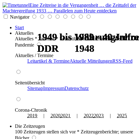
Eine Zeitreise in die Vergangenheit … die Zeittafel der
Machtergreifung 1933 … Parallelen zum Heute entdecken
Navigator
Start
Aktuelles
1949 bis 1989 - 40 Jahre
1949 bis 1989 - 40 Jahre
1949 bis 1989 - 40 Jahre
1949 bis 1989 - 40 Jahre
Währungsrefo
Währungsrefo
Aktuelles * Termine * Seitenüberblick * Chronik einer
Pandemie
DDR
DDR
DDR
DDR
1948
1948
Aktuelles / Termine
Leitartikel & Termine
Aktuelle Mitteilungen
RSS-Feed
Seitenübersicht
Sitemap
Impressum
Datenschutz
Corona-Chronik
2019
|
2020
2021
|
2022
2023
|
2025
Die Zeitzeugen
100 Zeitzeugen stellen sich vor * Zeitzeugenberichte; unsere
Bücher