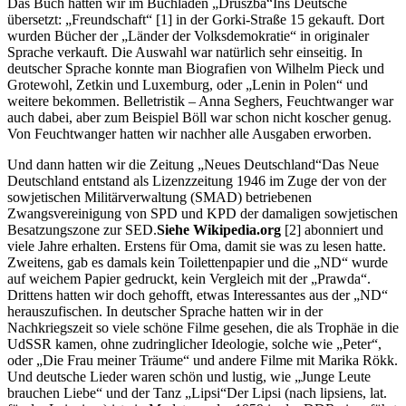
Das Buch hatten wir im Buchladen
Druszba
Ins Deutsche
übersetzt:
Freundschaft
[1]
in der Gorki-Straße 15 gekauft. Dort
wurden Bücher der
Länder der Volksdemokratie
in originaler
Sprache verkauft. Die Auswahl war natürlich sehr einseitig. In
deutscher Sprache konnte man Biografien von Wilhelm Pieck und
Grotewohl, Zetkin und Luxemburg, oder
Lenin in Polen
und
weitere bekommen. Belletristik – Anna Seghers, Feuchtwanger war
auch dabei, aber zum Beispiel Böll war schon nicht koscher genug.
Von Feuchtwanger hatten wir nachher alle Ausgaben erworben.
Und dann hatten wir die Zeitung
Neues Deutschland
Das Neue
Deutschland entstand als Lizenzzeitung 1946 im Zuge der von der
sowjetischen Militärverwaltung (SMAD) betriebenen
Zwangsvereinigung von SPD und KPD der damaligen sowjetischen
Besatzungszone zur SED.
Siehe Wikipedia.org
[2]
abonniert und
viele Jahre erhalten. Erstens für Oma, damit sie was zu lesen hatte.
Zweitens, gab es damals kein Toilettenpapier und die
ND
wurde
auf weichem Papier gedruckt, kein Vergleich mit der
Prawda
.
Drittens hatten wir doch gehofft, etwas Interessantes aus der
ND
herauszufischen. In deutscher Sprache hatten wir in der
Nachkriegszeit so viele schöne Filme gesehen, die als Trophäe in die
UdSSR kamen, ohne zudringlicher Ideologie, solche wie
Peter
,
oder
Die Frau meiner Träume
und andere Filme mit Marika Rökk.
Und deutsche Lieder waren schön und lustig, wie
Junge Leute
brauchen Liebe
und der Tanz
Lipsi
Der Lipsi (nach lipsiens, lat.