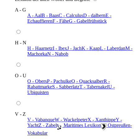
A - G
A - Aal
B - Baas
C - Calculus
D - dalbern
E -
Echauffieren
F - Fähe
G - Gabelfrühstück
H - N
H - Haarnetz
I - Ibex
J - Jach
K - Kaap
L - Laberdan
M -
Machorka
N - Nabob
O - U
O - Obers
P - Pachulke
Q - Quacksalber
R -
Rabattmarke
S - Sabberlatz
T - Tabernakel
U -
Ubiquisten
V - Z
V - Vabanque
W - Wackelpeter
X - Xanthippe
Y -
Yacht
Z - Zabel
️ Maritimes Lexikon
️ Ostpreußen-
Vokabular