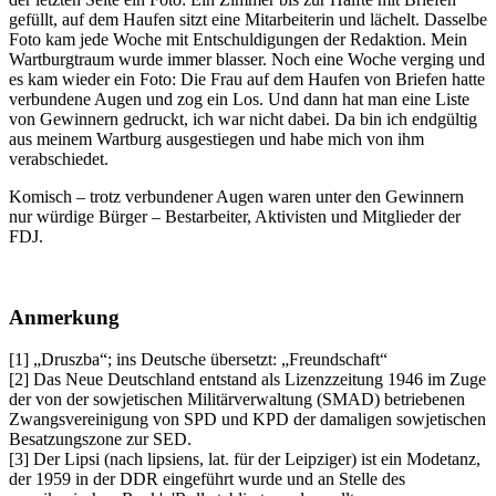
gefüllt, auf dem Haufen sitzt eine Mitarbeiterin und lächelt. Dasselbe
Foto kam jede Woche mit Entschuldigungen der Redaktion. Mein
Wartburgtraum wurde immer blasser. Noch eine Woche verging und
es kam wieder ein Foto: Die Frau auf dem Haufen von Briefen hatte
verbundene Augen und zog ein Los. Und dann hat man eine Liste
von Gewinnern gedruckt, ich war nicht dabei. Da bin ich endgültig
aus meinem Wartburg ausgestiegen und habe mich von ihm
verabschiedet.
Komisch – trotz verbundener Augen waren unter den Gewinnern
nur würdige Bürger – Bestarbeiter, Aktivisten und Mitglieder der
FDJ.
Anmerkung
[1]
Druszba
; ins Deutsche übersetzt:
Freundschaft
[2] Das Neue Deutschland entstand als Lizenzzeitung 1946 im Zuge
der von der sowjetischen Militärverwaltung (SMAD) betriebenen
Zwangsvereinigung von SPD und KPD der damaligen sowjetischen
Besatzungszone zur SED.
[3] Der Lipsi (nach lipsiens, lat. für der Leipziger) ist ein Modetanz,
der 1959 in der DDR eingeführt wurde und an Stelle des