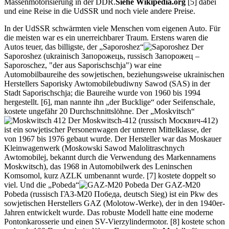
Massenmotorisierung in der DDR.
Siehe Wikipedia.org
[5]
dabei
und eine Reise in die UdSSR und noch viele andere Preise.
In der UdSSR schwärmten viele Menschen vom eigenen Auto. Für
die meisten war es ein unerreichbarer Traum. Erstens waren die
Autos teuer, das billigste, der
Saporoshez
Der
Saporoshez (ukrainisch Запорожець, russisch Запорожец –
Saporoschez, "der aus Saporischschja") war eine
Automobilbaureihe des sowjetischen, beziehungsweise ukrainischen
Herstellers Saporisky Awtomobilebudiwny Sawod (SAS) in der
Stadt Saporischschja; die Baureihe wurde von 1960 bis 1994
hergestellt.
[6]
, man nannte ihn
der Bucklige
oder Seifenschale,
kostete ungefähr 20 Durchschnittslöhne. Der
Moskvitsch
Der Moskwitsch-412 (russisch Москвич-412)
ist ein sowjetischer Personenwagen der unteren Mittelklasse, der
von 1967 bis 1976 gebaut wurde. Der Hersteller war das Moskauer
Kleinwagenwerk (Moskowski Sawod Malolitraschnych
Awtomobilej, bekannt durch die Verwendung des Markennamens
Moskwitsch), das 1968 in Automobilwerk des Leninschen
Komsomol, kurz AZLK umbenannt wurde.
[7]
kostete doppelt so
viel. Und die
Pobeda
Der GAZ-M20
Pobeda (russisch ГАЗ-М20 Победа, deutsch Sieg) ist ein Pkw des
sowjetischen Herstellers GAZ (Molotow-Werke), der in den 1940er-
Jahren entwickelt wurde. Das robuste Modell hatte eine moderne
Pontonkarosserie und einen SV-Vierzylindermotor.
[8]
kostete schon