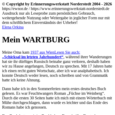
© Copyright by Erinnerungswerkstatt Norderstedt 2004 - 2026
https://ewnor.de / https://www.erinnerungswerkstatt-norderstedt.de
Ausdruck nur als Leseprobe zum persönlichen Gebrauch,
weitergehende Nutzung oder Weitergabe in jeglicher Form nur mit
dem schriftlichem Einverständnis der Urheber!
Elena Orkina
Mein WARTBURG
Meine Oma kam
1937 aus Wien
Lesen Sie auch:
Schicksal im letzten Jahrhundert
, während ihrer Wanderungen
hat sie ihr dürftiges Russisch beinahe ganz verloren, deshalb haben
wir zu Hause angefangen, Deutsch zu sprechen. Mit 17 Jahren hatte
ich einen recht guten Wortschatz, aber ich war analphabetisch. Ich
konnte Deutsch weder lesen, noch schreiben und von Grammatik
hatte ich keine Ahnung.
Dann habe ich in den Sommerferien mein erstes deutsches Buch
gelesen. Es war Feuchtwangers Roman
Füchse im Weinberg
.
Durch die ersten 30 Seiten hatte ich mich mit einem Wörterbuch mit
Mühe durchgeschlagen, dann wurde es leichter und das Ende des
Romans habe ich genossen.