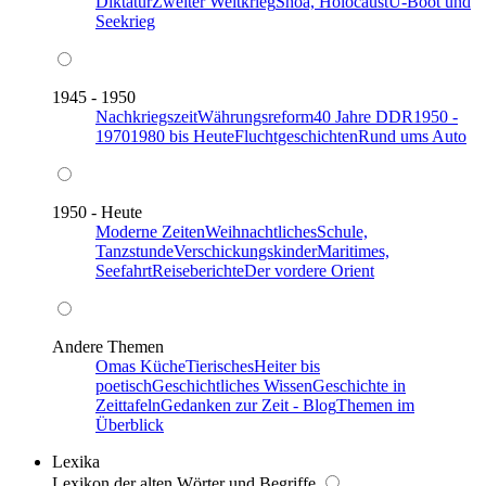
Diktatur
Zweiter Weltkrieg
Shoa, Holocaust
U-Boot und
Seekrieg
1945 - 1950
Nachkriegszeit
Währungsreform
40 Jahre DDR
1950 -
1970
1980 bis Heute
Fluchtgeschichten
Rund ums Auto
1950 - Heute
Moderne Zeiten
Weihnachtliches
Schule,
Tanzstunde
Verschickungskinder
Maritimes,
Seefahrt
Reiseberichte
Der vordere Orient
Andere Themen
Omas Küche
Tierisches
Heiter bis
poetisch
Geschichtliches Wissen
Geschichte in
Zeittafeln
Gedanken zur Zeit - Blog
Themen im
Überblick
Lexika
Lexikon der alten Wörter und Begriffe