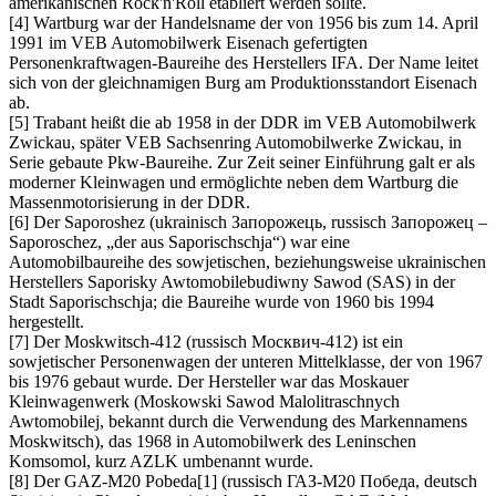
amerikanischen Rock'n'Roll etabliert werden sollte.
[4] Wartburg war der Handelsname der von 1956 bis zum 14. April
1991 im VEB Automobilwerk Eisenach gefertigten
Personenkraftwagen-Baureihe des Herstellers IFA. Der Name leitet
sich von der gleichnamigen Burg am Produktionsstandort Eisenach
ab.
[5] Trabant heißt die ab 1958 in der DDR im VEB Automobilwerk
Zwickau, später VEB Sachsenring Automobilwerke Zwickau, in
Serie gebaute Pkw-Baureihe. Zur Zeit seiner Einführung galt er als
moderner Kleinwagen und ermöglichte neben dem Wartburg die
Massenmotorisierung in der DDR.
[6] Der Saporoshez (ukrainisch Запорожець, russisch Запорожец –
Saporoschez,
der aus Saporischschja
) war eine
Automobilbaureihe des sowjetischen, beziehungsweise ukrainischen
Herstellers Saporisky Awtomobilebudiwny Sawod (SAS) in der
Stadt Saporischschja; die Baureihe wurde von 1960 bis 1994
hergestellt.
[7] Der Moskwitsch-412 (russisch Москвич-412) ist ein
sowjetischer Personenwagen der unteren Mittelklasse, der von 1967
bis 1976 gebaut wurde. Der Hersteller war das Moskauer
Kleinwagenwerk (Moskowski Sawod Malolitraschnych
Awtomobilej, bekannt durch die Verwendung des Markennamens
Moskwitsch), das 1968 in Automobilwerk des Leninschen
Komsomol, kurz AZLK umbenannt wurde.
[8] Der GAZ-M20 Pobeda[1] (russisch ГАЗ-М20 Победа, deutsch