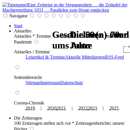
Eine Zeitreise in die Vergangenheit … die Zeittafel der
Machtergreifung 1933 … Parallelen zum Heute entdecken
Navigator
Start
Aktuelles
Geschichte(n) rund
Geschichte(n) rund
Die 50er - 70er
Die 50er - 70er
Die 50er - 70er
Die 50er - 70er
Aktuelles * Termine * Seitenüberblick * Chronik einer
Pandemie
ums Auto
ums Auto
Jahre
Jahre
Jahre
Jahre
z
Aktuelles / Termine
Leitartikel & Termine
Aktuelle Mitteilungen
RSS-Feed
Seitenübersicht
Sitemap
Impressum
Datenschutz
Corona-Chronik
2019
|
2020
2021
|
2022
2023
|
2025
Die Zeitzeugen
100 Zeitzeugen stellen sich vor * Zeitzeugenberichte; unsere
Bücher