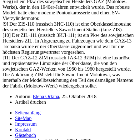
Sieg) ist ein Pkw des sowjetischen Herstellers GAZ (Molotow-
Werke), der in den 1940er-Jahren entwickelt wurde. Das robuste
Modell hatte eine moderne Pontonkarosserie und einen SV-
Vierzylindermotor.
[9] Der ZIS-110 (russisch ЗИС-110) ist eine Oberklasselimousine
des sowjetischen Herstellers Sawod imeni Stalina (kurz ZIS).
[10] Der ZIL-111 (russisch ЗИЛ-111) ist ein Pkw des sowjetischen
Herstellers ZIL. In Abgrenzung zu Fahrzeugen wie dem GAZ-13
Tschaika wurde er der Oberklasse zugeordnet und war für die
höchsten Regierungsvertreter vorgesehen.
[11] Der GAZ-12 ZIM (russisch ГАЗ-12 ЗИМ) ist eine luxuriöse
und repräsentative Limousine der Oberklasse, die von den
sowjetischen GAZ-Werken von 1950 bis 1960 hergestellt wurde.
Die Abkürzung ZIM steht für Sawod Imeni Molotowa, was
innerhalb der Modellbezeichnung den Teil des damaligen Namens
der Fabrik (Molotow-Werk) wiedergeben sollte.
Autorin:
Elena Orkina
, 25. Oktober 2018
Artikel drucken
Seitenanfang
SiteMap
Impressum
Kontakt
Gästebuch