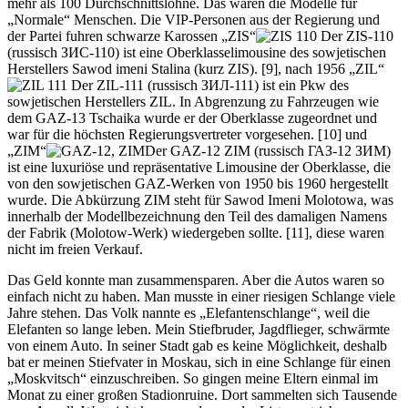
mehr als 100 Durchschnittslöhne. Das waren die Modelle für
Normale
Menschen. Die VIP-Personen aus der Regierung und
der Partei fuhren schwarze Karossen
ZIS
Der ZIS-110
(russisch ЗИС-110) ist eine Oberklasselimousine des sowjetischen
Herstellers Sawod imeni Stalina (kurz ZIS).
[9]
, nach 1956
ZIL
Der ZIL-111 (russisch ЗИЛ-111) ist ein Pkw des
sowjetischen Herstellers ZIL. In Abgrenzung zu Fahrzeugen wie
dem GAZ-13 Tschaika wurde er der Oberklasse zugeordnet und
war für die höchsten Regierungsvertreter vorgesehen.
[10]
und
ZIM
Der GAZ-12 ZIM (russisch ГАЗ-12 ЗИМ)
ist eine luxuriöse und repräsentative Limousine der Oberklasse, die
von den sowjetischen GAZ-Werken von 1950 bis 1960 hergestellt
wurde. Die Abkürzung ZIM steht für Sawod Imeni Molotowa, was
innerhalb der Modellbezeichnung den Teil des damaligen Namens
der Fabrik (Molotow-Werk) wiedergeben sollte.
[11]
, diese waren
nicht im freien Verkauf.
Das Geld konnte man zusammensparen. Aber die Autos waren so
einfach nicht zu haben. Man musste in einer riesigen Schlange viele
Jahre stehen. Das Volk nannte es
Elefantenschlange
, weil die
Elefanten so lange leben. Mein Stiefbruder, Jagdflieger, schwärmte
von einem Auto. In seiner Stadt gab es keine Möglichkeit, deshalb
bat er meinen Stiefvater in Moskau, sich in eine Schlange für einen
Moskvitsch
einzuschreiben. So gingen meine Eltern einmal im
Monat zu einer großen Stadionruine. Dort sammelten sich Tausende