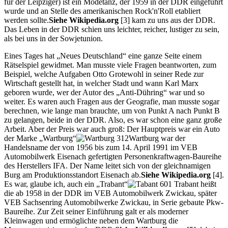
für der Leipziger) ist ein Modetanz, der 1959 in der DDR eingeführt
wurde und an Stelle des amerikanischen Rock'n'Roll etabliert
werden sollte.
Siehe Wikipedia.org
[3]
kam zu uns aus der DDR.
Das Leben in der DDR schien uns leichter, reicher, lustiger zu sein,
als bei uns in der Sowjetunion.
Eines Tages hat
Neues Deutschland
eine ganze Seite einem
Rätselspiel gewidmet. Man musste viele Fragen beantworten, zum
Beispiel, welche Aufgaben Otto Grotewohl in seiner Rede zur
Wirtschaft gestellt hat, in welcher Stadt und wann Karl Marx
geboren wurde, wer der Autor des
Anti-Dühring
war und so
weiter. Es waren auch Fragen aus der Geografie, man musste sogar
berechnen, wie lange man brauchte, um von Punkt A nach Punkt B
zu gelangen, beide in der DDR. Also, es war schon eine ganz große
Arbeit. Aber der Preis war auch groß: Der Hauptpreis war ein Auto
der Marke
Wartburg
Wartburg war der
Handelsname der von 1956 bis zum 14. April 1991 im VEB
Automobilwerk Eisenach gefertigten Personenkraftwagen-Baureihe
des Herstellers IFA. Der Name leitet sich von der gleichnamigen
Burg am Produktionsstandort Eisenach ab.
Siehe Wikipedia.org
[4]
.
Es war, glaube ich, auch ein
Trabant
Trabant heißt
die ab 1958 in der DDR im VEB Automobilwerk Zwickau, später
VEB Sachsenring Automobilwerke Zwickau, in Serie gebaute Pkw-
Baureihe. Zur Zeit seiner Einführung galt er als moderner
Kleinwagen und ermöglichte neben dem Wartburg die