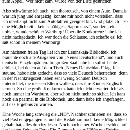
zum Appell. Wer nicht kam, wurde von der Liste gestrichen.
Also schwärmte ich auch, rein theoretisch, von einem Auto. Damals
war ich jung und ehrgeizig, konnte mir noch nicht vorstellen, dass
ich überhaupt nicht zum Autofahren geeignet bin. Und plötzlich – so
eine Möglichkeit – kein schäbiges
Saporoshez
, sondern, ein
nobler, wunderschöner Wartburg! Über die Konkurrenz habe ich
nicht nachgedacht: Ich war doch die Schlauste, ich schaffe es! Ich
saß schon in meinem Wartburg!
Am nächsten freien Tag lief ich zur Leninskaja-Bibliothek, ich
brauchte doch alte Ausgaben von
Neues Deutschland
, und auch
deutsche Enzyklopädien. Im großen Saal habe ich sofort Leute
erblickt, bei denen auf dem Tisch
Neues Deutschland
lag. Ich
staunte, habe nicht gedacht, dass so viele Deutsch beherrschen, denn
in der Nachkriegszeit haben sehr wenig Schulen Deutsch
unterrichtet, die meisten Eltern wollten, dass ihre Kinder Englisch
lernten. So eine große Konkurrenz hatte ich nicht erwartet. Ich saß
noch immer im Wartburg, aber schon nicht mehr so sicher. Ich kam
noch ein paarmal in die Bibliothek, und dann habe ich angefangen,
auf das Ergebnis zu warten.
Eine Woche lang schwieg die
ND
. Nachher schrieben sie, dass so
viel Post eingegangen ist und die Redaktion noch keine Möglichkeit
gehabt hat, alles durchzulesen. Noch nach einer Woche erschien auf
der letzten Seite ein Foto: Ein Zimmer bis zur Hälfte mit Briefen