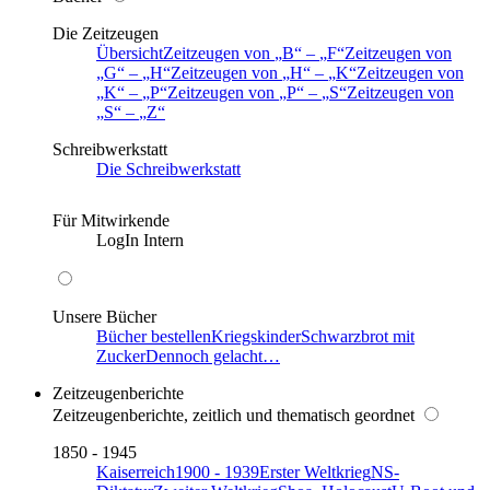
Die Zeitzeugen
Übersicht
Zeitzeugen von
B
–
F
Zeitzeugen von
G
–
H
Zeitzeugen von
H
–
K
Zeitzeugen von
K
–
P
Zeitzeugen von
P
–
S
Zeitzeugen von
S
–
Z
Schreibwerkstatt
Die Schreibwerkstatt
Für Mitwirkende
LogIn Intern
Unsere Bücher
Bücher bestellen
Kriegskinder
Schwarzbrot mit
Zucker
Dennoch gelacht…
Zeitzeugenberichte
Zeitzeugenberichte, zeitlich und thematisch geordnet
1850 - 1945
Kaiserreich
1900 - 1939
Erster Weltkrieg
NS-