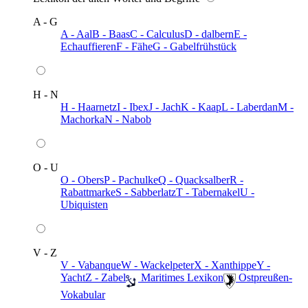
A - G
A - Aal
B - Baas
C - Calculus
D - dalbern
E -
Echauffieren
F - Fähe
G - Gabelfrühstück
H - N
H - Haarnetz
I - Ibex
J - Jach
K - Kaap
L - Laberdan
M -
Machorka
N - Nabob
O - U
O - Obers
P - Pachulke
Q - Quacksalber
R -
Rabattmarke
S - Sabberlatz
T - Tabernakel
U -
Ubiquisten
V - Z
V - Vabanque
W - Wackelpeter
X - Xanthippe
Y -
Yacht
Z - Zabel
️ Maritimes Lexikon
️ Ostpreußen-
Vokabular