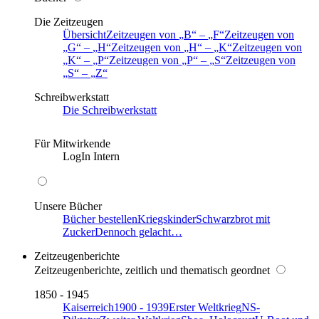
Die Zeitzeugen
Übersicht
Zeitzeugen von
B
–
F
Zeitzeugen von
G
–
H
Zeitzeugen von
H
–
K
Zeitzeugen von
K
–
P
Zeitzeugen von
P
–
S
Zeitzeugen von
S
–
Z
Schreibwerkstatt
Die Schreibwerkstatt
Für Mitwirkende
LogIn Intern
Unsere Bücher
Bücher bestellen
Kriegskinder
Schwarzbrot mit
Zucker
Dennoch gelacht…
Zeitzeugenberichte
Zeitzeugenberichte, zeitlich und thematisch geordnet
1850 - 1945
Kaiserreich
1900 - 1939
Erster Weltkrieg
NS-