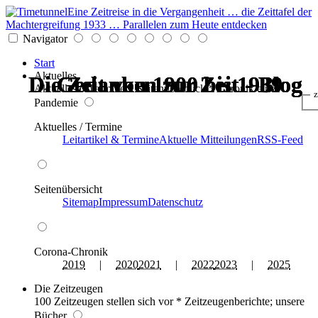
Eine Zeitreise in die Vergangenheit … die Zeittafel der
Machtergreifung 1933 … Parallelen zum Heute entdecken
Navigator
Start
Aktuelles
Die Zeit von 1900 bis 1939
Die Zeit von 1900 bis 1939
Gedanken zur Zeit - Blog
Gedanken zur Zeit - Blog
Gedanken zur Zeit - Blog
Gedanken zur Zeit - Blog
Aktuelles * Termine * Seitenüberblick * Chronik einer
z
Pandemie
Aktuelles / Termine
Leitartikel & Termine
Aktuelle Mitteilungen
RSS-Feed
Seitenübersicht
Sitemap
Impressum
Datenschutz
Corona-Chronik
2019
|
2020
2021
|
2022
2023
|
2025
Die Zeitzeugen
100 Zeitzeugen stellen sich vor * Zeitzeugenberichte; unsere
Bücher