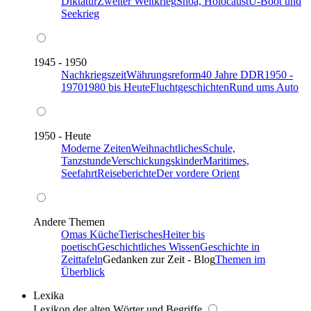
Diktatur
Zweiter Weltkrieg
Shoa, Holocaust
U-Boot und
Seekrieg
1945 - 1950
Nachkriegszeit
Währungsreform
40 Jahre DDR
1950 -
1970
1980 bis Heute
Fluchtgeschichten
Rund ums Auto
1950 - Heute
Moderne Zeiten
Weihnachtliches
Schule,
Tanzstunde
Verschickungskinder
Maritimes,
Seefahrt
Reiseberichte
Der vordere Orient
Andere Themen
Omas Küche
Tierisches
Heiter bis
poetisch
Geschichtliches Wissen
Geschichte in
Zeittafeln
Gedanken zur Zeit - Blog
Themen im
Überblick
Lexika
Lexikon der alten Wörter und Begriffe