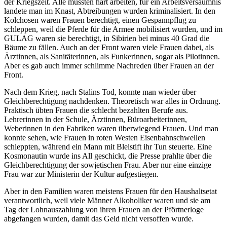
der Kriegszeit. Alle mussten hart arbeiten, für ein Arbeitsversäumnis
landete man im Knast, Abtreibungen wurden kriminalisiert. In den
Kolchosen waren Frauen berechtigt, einen Gespannpflug zu
schleppen, weil die Pferde für die Armee mobilisiert wurden, und im
GULAG waren sie berechtigt, in Sibirien bei minus 40 Grad die
Bäume zu fällen. Auch an der Front waren viele Frauen dabei, als
Ärztinnen, als Sanitäterinnen, als Funkerinnen, sogar als Pilotinnen.
Aber es gab auch immer schlimme Nachreden über Frauen an der
Front.
Nach dem Krieg, nach Stalins Tod, konnte man wieder über
Gleichberechtigung nachdenken. Theoretisch war alles in Ordnung.
Praktisch übten Frauen die schlecht bezahlten Berufe aus.
Lehrerinnen in der Schule, Ärztinnen, Büroarbeiterinnen,
Weberinnen in den Fabriken waren überwiegend Frauen. Und man
konnte sehen, wie Frauen in roten Westen Eisenbahnschwellen
schleppten, während ein Mann mit Bleistift ihr Tun steuerte. Eine
Kosmonautin wurde ins All geschickt, die Presse prahlte über die
Gleichberechtigung der sowjetischen Frau. Aber nur eine einzige
Frau war zur Ministerin der Kultur aufgestiegen.
Aber in den Familien waren meistens Frauen für den Haushaltsetat
verantwortlich, weil viele Männer Alkoholiker waren und sie am
Tag der Lohnauszahlung von ihren Frauen an der Pförtnerloge
abgefangen wurden, damit das Geld nicht versoffen wurde.