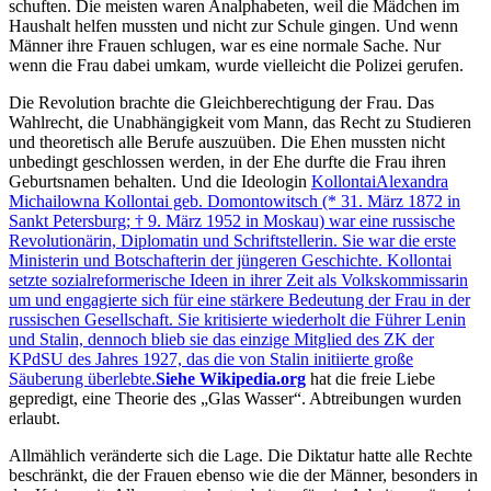
schuften. Die meisten waren Analphabeten, weil die Mädchen im
Haushalt helfen mussten und nicht zur Schule gingen. Und wenn
Männer ihre Frauen schlugen, war es eine normale Sache. Nur
wenn die Frau dabei umkam, wurde vielleicht die Polizei gerufen.
Die Revolution brachte die Gleichberechtigung der Frau. Das
Wahlrecht, die Unabhängigkeit vom Mann, das Recht zu Studieren
und theoretisch alle Berufe auszuüben. Die Ehen mussten nicht
unbedingt geschlossen werden, in der Ehe durfte die Frau ihren
Geburtsnamen behalten. Und die Ideologin
Kollontai
Alexandra
Michailowna Kollontai geb. Domontowitsch (* 31. März 1872 in
Sankt Petersburg; † 9. März 1952 in Moskau) war eine russische
Revolutionärin, Diplomatin und Schriftstellerin. Sie war die erste
Ministerin und Botschafterin der jüngeren Geschichte. Kollontai
setzte sozialreformerische Ideen in ihrer Zeit als Volkskommissarin
um und engagierte sich für eine stärkere Bedeutung der Frau in der
russischen Gesellschaft. Sie kritisierte wiederholt die Führer Lenin
und Stalin, dennoch blieb sie das einzige Mitglied des ZK der
KPdSU des Jahres 1927, das die von Stalin initiierte große
Säuberung überlebte.
Siehe Wikipedia.org
hat die freie Liebe
gepredigt, eine Theorie des
Glas Wasser
. Abtreibungen wurden
erlaubt.
Allmählich veränderte sich die Lage. Die Diktatur hatte alle Rechte
beschränkt, die der Frauen ebenso wie die der Männer, besonders in