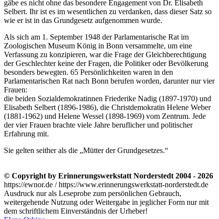
gäbe es nicht ohne das besondere Engagement von Dr. Elisabeth
Selbert. Ihr ist es im wesentlichen zu verdanken, dass dieser Satz so
wie er ist in das Grundgesetz aufgenommen wurde.
Als sich am 1. September 1948 der Parlamentarische Rat im
Zoologischen Museum König in Bonn versammelte, um eine
Verfassung zu konzipieren, war die Frage der Gleichberechtigung
der Geschlechter keine der Fragen, die Politiker oder Bevölkerung
besonders bewegten. 65 Persönlichkeiten waren in den
Parlamentarischen Rat nach Bonn berufen worden, darunter nur vier
Frauen:
die beiden Sozialdemokratinnen Friederike Nadig (1897-1970) und
Elisabeth Selbert (1896-1986), die Christdemokratin Helene Weber
(1881-1962) und Helene Wessel (1898-1969) vom Zentrum. Jede
der vier Frauen brachte viele Jahre beruflicher und politischer
Erfahrung mit.
Sie gelten seither als die
Mütter der Grundgesetzes.
© Copyright by Erinnerungswerkstatt Norderstedt 2004 - 2026
https://ewnor.de / https://www.erinnerungswerkstatt-norderstedt.de
Ausdruck nur als Leseprobe zum persönlichen Gebrauch,
weitergehende Nutzung oder Weitergabe in jeglicher Form nur mit
dem schriftlichem Einverständnis der Urheber!