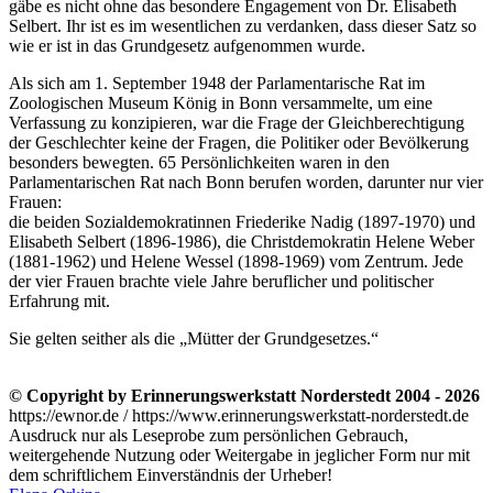
gäbe es nicht ohne das besondere Engagement von Dr. Elisabeth
Selbert. Ihr ist es im wesentlichen zu verdanken, dass dieser Satz so
wie er ist in das Grundgesetz aufgenommen wurde.
Als sich am 1. September 1948 der Parlamentarische Rat im
Zoologischen Museum König in Bonn versammelte, um eine
Verfassung zu konzipieren, war die Frage der Gleichberechtigung
der Geschlechter keine der Fragen, die Politiker oder Bevölkerung
besonders bewegten. 65 Persönlichkeiten waren in den
Parlamentarischen Rat nach Bonn berufen worden, darunter nur vier
Frauen:
die beiden Sozialdemokratinnen Friederike Nadig (1897-1970) und
Elisabeth Selbert (1896-1986), die Christdemokratin Helene Weber
(1881-1962) und Helene Wessel (1898-1969) vom Zentrum. Jede
der vier Frauen brachte viele Jahre beruflicher und politischer
Erfahrung mit.
Sie gelten seither als die
Mütter der Grundgesetzes.
© Copyright by Erinnerungswerkstatt Norderstedt 2004 - 2026
https://ewnor.de / https://www.erinnerungswerkstatt-norderstedt.de
Ausdruck nur als Leseprobe zum persönlichen Gebrauch,
weitergehende Nutzung oder Weitergabe in jeglicher Form nur mit
dem schriftlichem Einverständnis der Urheber!