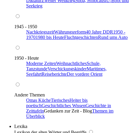
Diktatur
Zweiter Weltkrieg
Shoa, Holocaust
U-Boot und
Seekrieg
1945 - 1950
Nachkriegszeit
Währungsreform
40 Jahre DDR
1950 -
1970
1980 bis Heute
Fluchtgeschichten
Rund ums Auto
1950 - Heute
Moderne Zeiten
Weihnachtliches
Schule,
Tanzstunde
Verschickungskinder
Maritimes,
Seefahrt
Reiseberichte
Der vordere Orient
Andere Themen
Omas Küche
Tierisches
Heiter bis
poetisch
Geschichtliches Wissen
Geschichte in
Zeittafeln
Gedanken zur Zeit - Blog
Themen im
Überblick
Lexika
Lexikon der alten Wörter und Begriffe