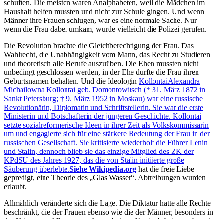
schuften. Die meisten waren Analphabeten, weil die Mädchen im
Haushalt helfen mussten und nicht zur Schule gingen. Und wenn
Männer ihre Frauen schlugen, war es eine normale Sache. Nur
wenn die Frau dabei umkam, wurde vielleicht die Polizei gerufen.
Die Revolution brachte die Gleichberechtigung der Frau. Das
Wahlrecht, die Unabhängigkeit vom Mann, das Recht zu Studieren
und theoretisch alle Berufe auszuüben. Die Ehen mussten nicht
unbedingt geschlossen werden, in der Ehe durfte die Frau ihren
Geburtsnamen behalten. Und die Ideologin
Kollontai
Alexandra
Michailowna Kollontai geb. Domontowitsch (* 31. März 1872 in
Sankt Petersburg; † 9. März 1952 in Moskau) war eine russische
Revolutionärin, Diplomatin und Schriftstellerin. Sie war die erste
Ministerin und Botschafterin der jüngeren Geschichte. Kollontai
setzte sozialreformerische Ideen in ihrer Zeit als Volkskommissarin
um und engagierte sich für eine stärkere Bedeutung der Frau in der
russischen Gesellschaft. Sie kritisierte wiederholt die Führer Lenin
und Stalin, dennoch blieb sie das einzige Mitglied des ZK der
KPdSU des Jahres 1927, das die von Stalin initiierte große
Säuberung überlebte.
Siehe Wikipedia.org
hat die freie Liebe
gepredigt, eine Theorie des
Glas Wasser
. Abtreibungen wurden
erlaubt.
Allmählich veränderte sich die Lage. Die Diktatur hatte alle Rechte
beschränkt, die der Frauen ebenso wie die der Männer, besonders in