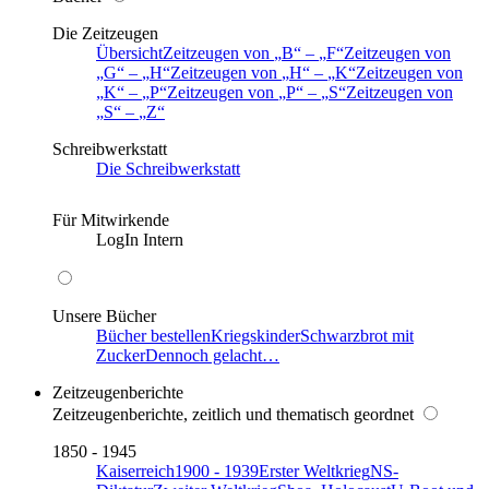
Die Zeitzeugen
Übersicht
Zeitzeugen von
B
–
F
Zeitzeugen von
G
–
H
Zeitzeugen von
H
–
K
Zeitzeugen von
K
–
P
Zeitzeugen von
P
–
S
Zeitzeugen von
S
–
Z
Schreibwerkstatt
Die Schreibwerkstatt
Für Mitwirkende
LogIn Intern
Unsere Bücher
Bücher bestellen
Kriegskinder
Schwarzbrot mit
Zucker
Dennoch gelacht…
Zeitzeugenberichte
Zeitzeugenberichte, zeitlich und thematisch geordnet
1850 - 1945
Kaiserreich
1900 - 1939
Erster Weltkrieg
NS-