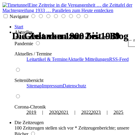
Eine Zeitreise in die Vergangenheit … die Zeittafel der
Machtergreifung 1933 … Parallelen zum Heute entdecken
Navigator
Start
Aktuelles
Die Zeit von 1900 bis 1939
Die Zeit von 1900 bis 1939
Gedanken zur Zeit - Blog
Gedanken zur Zeit - Blog
Gedanken zur Zeit - Blog
Gedanken zur Zeit - Blog
Aktuelles * Termine * Seitenüberblick * Chronik einer
z
Pandemie
Aktuelles / Termine
Leitartikel & Termine
Aktuelle Mitteilungen
RSS-Feed
Seitenübersicht
Sitemap
Impressum
Datenschutz
Corona-Chronik
2019
|
2020
2021
|
2022
2023
|
2025
Die Zeitzeugen
100 Zeitzeugen stellen sich vor * Zeitzeugenberichte; unsere
Bücher