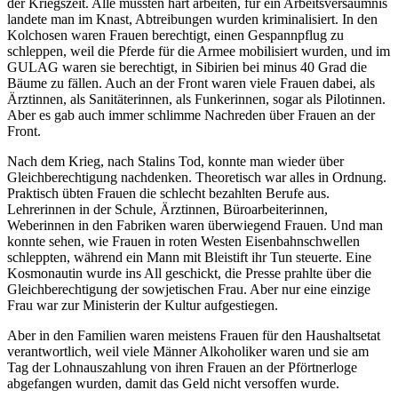
der Kriegszeit. Alle mussten hart arbeiten, für ein Arbeitsversäumnis
landete man im Knast, Abtreibungen wurden kriminalisiert. In den
Kolchosen waren Frauen berechtigt, einen Gespannpflug zu
schleppen, weil die Pferde für die Armee mobilisiert wurden, und im
GULAG waren sie berechtigt, in Sibirien bei minus 40 Grad die
Bäume zu fällen. Auch an der Front waren viele Frauen dabei, als
Ärztinnen, als Sanitäterinnen, als Funkerinnen, sogar als Pilotinnen.
Aber es gab auch immer schlimme Nachreden über Frauen an der
Front.
Nach dem Krieg, nach Stalins Tod, konnte man wieder über
Gleichberechtigung nachdenken. Theoretisch war alles in Ordnung.
Praktisch übten Frauen die schlecht bezahlten Berufe aus.
Lehrerinnen in der Schule, Ärztinnen, Büroarbeiterinnen,
Weberinnen in den Fabriken waren überwiegend Frauen. Und man
konnte sehen, wie Frauen in roten Westen Eisenbahnschwellen
schleppten, während ein Mann mit Bleistift ihr Tun steuerte. Eine
Kosmonautin wurde ins All geschickt, die Presse prahlte über die
Gleichberechtigung der sowjetischen Frau. Aber nur eine einzige
Frau war zur Ministerin der Kultur aufgestiegen.
Aber in den Familien waren meistens Frauen für den Haushaltsetat
verantwortlich, weil viele Männer Alkoholiker waren und sie am
Tag der Lohnauszahlung von ihren Frauen an der Pförtnerloge
abgefangen wurden, damit das Geld nicht versoffen wurde.