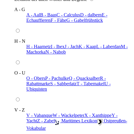
A - G
A - Aal
B - Baas
C - Calculus
D - dalbern
E -
Echauffieren
F - Fähe
G - Gabelfrühstück
H - N
H - Haarnetz
I - Ibex
J - Jach
K - Kaap
L - Laberdan
M -
Machorka
N - Nabob
O - U
O - Obers
P - Pachulke
Q - Quacksalber
R -
Rabattmarke
S - Sabberlatz
T - Tabernakel
U -
Ubiquisten
V - Z
V - Vabanque
W - Wackelpeter
X - Xanthippe
Y -
Yacht
Z - Zabel
️ Maritimes Lexikon
️ Ostpreußen-
Vokabular