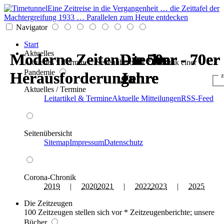
Eine Zeitreise in die Vergangenheit … die Zeittafel der
Machtergreifung 1933 … Parallelen zum Heute entdecken
Navigator
Start
Aktuelles
Moderne Zeiten - techn.
Moderne Zeiten - techn.
Die 50er - 70er
Die 50er - 70er
Die 50er - 70er
Die 50er - 70er
Aktuelles * Termine * Seitenüberblick * Chronik einer
Pandemie
Herausforderungen
Herausforderungen
Jahre
Jahre
Jahre
Jahre
z
Aktuelles / Termine
Leitartikel & Termine
Aktuelle Mitteilungen
RSS-Feed
Seitenübersicht
Sitemap
Impressum
Datenschutz
Corona-Chronik
2019
|
2020
2021
|
2022
2023
|
2025
Die Zeitzeugen
100 Zeitzeugen stellen sich vor * Zeitzeugenberichte; unsere
Bücher