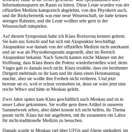
Informationsspuren im Raum zu hören. Diese Leute wurden von der
offiziellen Medizin kategorisch abgelehnt, von den Physikern auch,
und die Biokybernetik war eine neue Wissenschaft, sie hatte keinen
strengen Rahmen, und die Leute wollten sehr gern in der
Wissenschaft mitspielen.
Auf diesem Symposium habe ich Klara Borisovna kennen gelernt.
Sie kam aus Sotschi und hat sich mit Akupunktur beschäftigt.
Akupunktur war damals von der offiziellen Medizin nicht anerkannt
und sie war als Physiotherapeutin angestellt, aber im Bereich
Akupunktur bekannt. Nach Sotschi kamen reiche Männer mit der
Hoffnung, dass Klara ihnen die Potenz wiederherstellen wird, denn
Viagra gab es damals noch nicht. Klara erzählte, dass ein berühmter
Dirigent mehrmals zu ihr kam und ihr dann einen Heiratsantrag
machte, aber sie wollte ihre Freiheit nicht verlieren. Und jetzt
bereute sie es, weil er schon verstorben ist, denn sie wäre jetzt eine
reiche Witwe und hätte in Moskau gelebt.
Zwei Jahre später kam Klara geschäftlich nach Moskau und ist in
unser Labor gekommen. Sie wollte gern ihren Artikel in unserem
Sammelwerk sehen, aber dabei konnte ich nicht helfen, ihr Thema
passte nicht. Klara hat mir angeboten, mit ihr zusammen ein Labor
für nicht-traditionelle Medizin zu besuchen.
Damals wurde in Moskau viel über UFOs und Aliens spekuliert, im