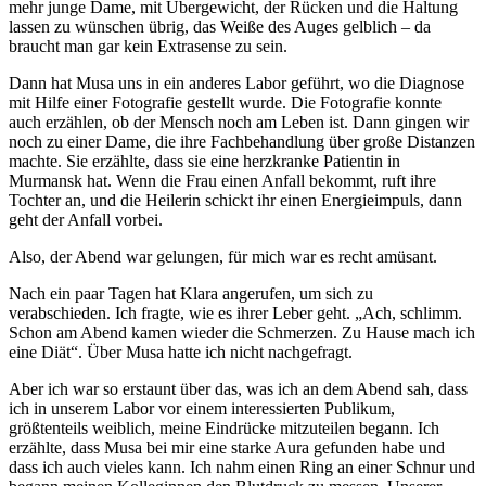
mehr junge Dame, mit Übergewicht, der Rücken und die Haltung
lassen zu wünschen übrig, das Weiße des Auges gelblich – da
braucht man gar kein Extrasense zu sein.
Dann hat Musa uns in ein anderes Labor geführt, wo die Diagnose
mit Hilfe einer Fotografie gestellt wurde. Die Fotografie konnte
auch erzählen, ob der Mensch noch am Leben ist. Dann gingen wir
noch zu einer Dame, die ihre Fachbehandlung über große Distanzen
machte. Sie erzählte, dass sie eine herzkranke Patientin in
Murmansk hat. Wenn die Frau einen Anfall bekommt, ruft ihre
Tochter an, und die Heilerin schickt ihr einen Energieimpuls, dann
geht der Anfall vorbei.
Also, der Abend war gelungen, für mich war es recht amüsant.
Nach ein paar Tagen hat Klara angerufen, um sich zu
verabschieden. Ich fragte, wie es ihrer Leber geht.
Ach, schlimm.
Schon am Abend kamen wieder die Schmerzen. Zu Hause mach ich
eine Diät
. Über Musa hatte ich nicht nachgefragt.
Aber ich war so erstaunt über das, was ich an dem Abend sah, dass
ich in unserem Labor vor einem interessierten Publikum,
größtenteils weiblich, meine Eindrücke mitzuteilen begann. Ich
erzählte, dass Musa bei mir eine starke Aura gefunden habe und
dass ich auch vieles kann. Ich nahm einen Ring an einer Schnur und