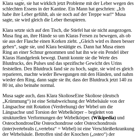
Klara sagte, sie hat wirklich jetzt Probleme mit der Leber wegen des
schlechten Essens in der Kantine. Ein Mann hat geschrien:
Ich
habe ihre Leber gefühlt, als sie noch auf der Treppe war!
Musa
sagte, sie wird gleich die Leber therapieren.
Klara setzte sich auf den Tisch, die Stiefel hat sie nicht ausgezogen.
Musa fing an, ihre Hände so um Klaras Fersen zu bewegen, als ob
sie aus der Flasche einen Korken zieht.
Gleich wird es ihnen besser
gehen
, sagte sie, und Klara bestätigte es. Dann hat Musa einen
Ring an einer Schnur genommen und hat ihn wie ein Pendel über
Klaras Handgelenk bewegt. Damit konnte sie die Werte des
Blutdrucks, des Pulses und das spezifische Gewicht des Urins
feststellen. Den Blutdruck fand sie zu hoch, sagte, sie wird es gleich
reparieren, machte wieder Bewegungen mit den Händen, und nahm
wieder den Ring, dann sagte sie ihr, dass der Blutdruck jetzt 140 zu
80 ist, also beinahe normal.
Musa sagte auch, dass Klara
Skoliose
Eine Skoliose (deutsch
Krümmung
) ist eine Seitabweichung der Wirbelsäule von der
Längsachse mit Rotation (Verdrehung) der Wirbel um die
Längsachse und Torsion der Wirbelkörper – begleitet von
strukturellen Verformungen der Wirbelkörper.
(Wikipedia)
und
Osteoсhondrose
Die Osteochondrose oder Osteochondrosis
(inter)vertebralis (
vertebra
= Wirbel) ist eine Verschleißerkrankung
der Wirbelsäule. Betroffen sind der Knochen (
osteo
) der