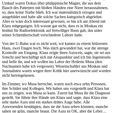
Umlauf waren Dokus über philippinische Magier, die aus dem
Bauch des Patienten mit bloßen Händen eine Niere herausnahmen,
so, dass keine Narbe blieb. Ich war materialistisch erzogen und
ausgebildet und habe alle solche Sachen kategorisch abgelehnt.
Aber es wäre doch interessant gewesen, so bin ich am Abend mit
Klara mitgegangen. Ich wusste gar nicht, dass es in Moskau ein
Institut für Radioelektronik auf freiwilliger Basis gab, das unter
seiner Schirmherrschaft verschiedene Labore hatte.
Von der U-Bahn war es nicht weit, wir kamen zu einem hölzernen
Haus, zwei Etagen hoch. Was mich gewundert hat, war die strenge
Kontrolle am Eingang. Klara zeigte ihren Ausweis, sagte, sie sei aus
Sotschi und beschäftigt sich mit Akupunktur und ich bin Ingenieurin
und helfe ihr, und wir wollen ins Labor der Heilerin Musa (den
Nachnamen habe ich vergessen). Wissenschaftler aus Moskau und
Journalisten waren wegen ihrer Kritik hier unerwünscht und wurden
nicht hereingelassen.
Im Zimmer, wo Musa herrschte, waren noch etwa zehn Personen,
ihre Schüler und Kollegen. Wir haben uns vorgestellt und Klara bat
uns zu zeigen, was Musa so kann. Zuerst hat Musa ihr die Diagnose
gestellt. Sie führte ihre Hände um Klara und sagte, dass Klara eine
sehr starke Aura und ein starkes drittes Auge habe. Alle
Anwesenden bestätigten, dass sie die Aura sehen könnten, manche
sahen sie grün, manche braun. Die Aura ist OK, aber die Leber…