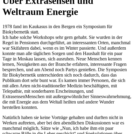
Über Extrasensen und
Weltraum Energie
1978 fand im Kaukasus in den Bergen ein Symposium für
Biokybernetik statt.
Ich habe solche Workshops sehr gern gehabt. Sie wurden in der
Regel in Pensionen durchgeführt, an interessanten Orten, manchmal
war Skifahren dabei, wenn es im Winter passierte. Und außerdem
konnte man alle täglichen Sorgen und den Haushalt für ein paar
Tage in Moskau lassen, sich ausruhen. Neue Menschen kennen
lernen, Neuigkeiten aus der Branche erfahren, interessante Fragen
besprechen, und am Abend noch Partys genießen. Die Symposien
für Biokybernetik unterschieden sich noch dadurch, dass das
Publikum dort sehr bunt war. Es kamen immer Personen, die sich
mit allen Arten nicht-traditioneller Medizin beschäftigten, mit
Telepathie, mit sonderbaren Erscheinungen, und
Extrasensen
Menschen mit außergewöhnlicher Sinneswahrnehmung
,
die mit Energie aus dem Weltall heilten und andere Wunder
herstellen konnten.
Natürlich haben sie keine Vorträge gehalten und durften nicht in
Werken auftreten, aber bei den abendlichen Diskussionen war es
manchmal möglich, Sätze wie
Nun, ich habe ihm ein paar
schwarze Bälle in die Leber geschickt
und Spekulationen über