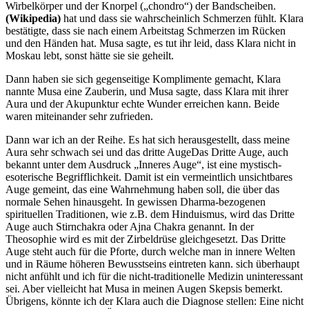
Wirbelkörper und der Knorpel (
chondro
) der Bandscheiben.
(Wikipedia)
hat und dass sie wahrscheinlich Schmerzen fühlt. Klara
bestätigte, dass sie nach einem Arbeitstag Schmerzen im Rücken
und den Händen hat. Musa sagte, es tut ihr leid, dass Klara nicht in
Moskau lebt, sonst hätte sie sie geheilt.
Dann haben sie sich gegenseitige Komplimente gemacht, Klara
nannte Musa eine Zauberin, und Musa sagte, dass Klara mit ihrer
Aura und der Akupunktur echte Wunder erreichen kann. Beide
waren miteinander sehr zufrieden.
Dann war ich an der Reihe. Es hat sich herausgestellt, dass meine
Aura sehr schwach sei und das
dritte Auge
Das Dritte Auge, auch
bekannt unter dem Ausdruck
Inneres Auge
, ist eine mystisch-
esoterische Begrifflichkeit. Damit ist ein vermeintlich unsichtbares
Auge gemeint, das eine Wahrnehmung haben soll, die über das
normale Sehen hinausgeht. In gewissen Dharma-bezogenen
spirituellen Traditionen, wie z.B. dem Hinduismus, wird das Dritte
Auge auch Stirnchakra oder Ajna Chakra genannt. In der
Theosophie wird es mit der Zirbeldrüse gleichgesetzt. Das Dritte
Auge steht auch für die Pforte, durch welche man in innere Welten
und in Räume höheren Bewusstseins eintreten kann.
sich überhaupt
nicht anfühlt und ich für die nicht-traditionelle Medizin uninteressant
sei. Aber vielleicht hat Musa in meinen Augen Skepsis bemerkt.
Übrigens, könnte ich der Klara auch die Diagnose stellen: Eine nicht