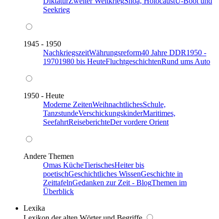
Diktatur
Zweiter Weltkrieg
Shoa, Holocaust
U-Boot und
Seekrieg
1945 - 1950
Nachkriegszeit
Währungsreform
40 Jahre DDR
1950 -
1970
1980 bis Heute
Fluchtgeschichten
Rund ums Auto
1950 - Heute
Moderne Zeiten
Weihnachtliches
Schule,
Tanzstunde
Verschickungskinder
Maritimes,
Seefahrt
Reiseberichte
Der vordere Orient
Andere Themen
Omas Küche
Tierisches
Heiter bis
poetisch
Geschichtliches Wissen
Geschichte in
Zeittafeln
Gedanken zur Zeit - Blog
Themen im
Überblick
Lexika
Lexikon der alten Wörter und Begriffe