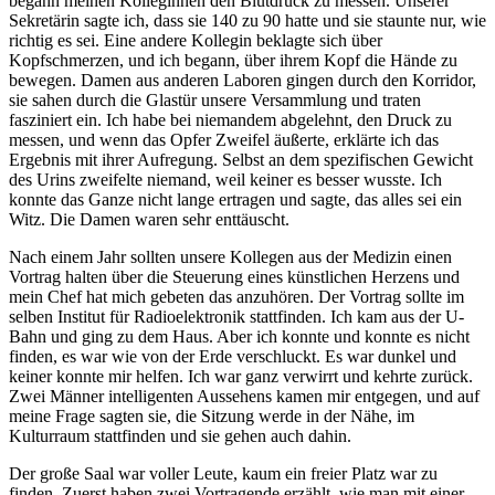
begann meinen Kolleginnen den Blutdruck zu messen. Unserer
Sekretärin sagte ich, dass sie 140 zu 90 hatte und sie staunte nur, wie
richtig es sei. Eine andere Kollegin beklagte sich über
Kopfschmerzen, und ich begann, über ihrem Kopf die Hände zu
bewegen. Damen aus anderen Laboren gingen durch den Korridor,
sie sahen durch die Glastür unsere Versammlung und traten
fasziniert ein. Ich habe bei niemandem abgelehnt, den Druck zu
messen, und wenn das Opfer Zweifel äußerte, erklärte ich das
Ergebnis mit ihrer Aufregung. Selbst an dem spezifischen Gewicht
des Urins zweifelte niemand, weil keiner es besser wusste. Ich
konnte das Ganze nicht lange ertragen und sagte, das alles sei ein
Witz. Die Damen waren sehr enttäuscht.
Nach einem Jahr sollten unsere Kollegen aus der Medizin einen
Vortrag halten über die Steuerung eines künstlichen Herzens und
mein Chef hat mich gebeten das anzuhören. Der Vortrag sollte im
selben Institut für Radioelektronik stattfinden. Ich kam aus der U-
Bahn und ging zu dem Haus. Aber ich konnte und konnte es nicht
finden, es war wie von der Erde verschluckt. Es war dunkel und
keiner konnte mir helfen. Ich war ganz verwirrt und kehrte zurück.
Zwei Männer intelligenten Aussehens kamen mir entgegen, und auf
meine Frage sagten sie, die Sitzung werde in der Nähe, im
Kulturraum stattfinden und sie gehen auch dahin.
Der große Saal war voller Leute, kaum ein freier Platz war zu
finden. Zuerst haben zwei Vortragende erzählt, wie man mit einer