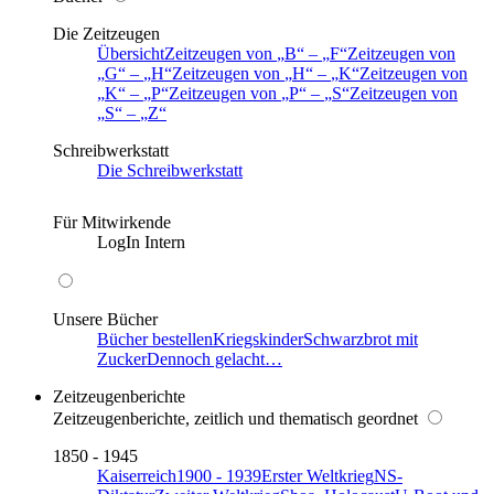
Die Zeitzeugen
Übersicht
Zeitzeugen von
B
–
F
Zeitzeugen von
G
–
H
Zeitzeugen von
H
–
K
Zeitzeugen von
K
–
P
Zeitzeugen von
P
–
S
Zeitzeugen von
S
–
Z
Schreibwerkstatt
Die Schreibwerkstatt
Für Mitwirkende
LogIn Intern
Unsere Bücher
Bücher bestellen
Kriegskinder
Schwarzbrot mit
Zucker
Dennoch gelacht…
Zeitzeugenberichte
Zeitzeugenberichte, zeitlich und thematisch geordnet
1850 - 1945
Kaiserreich
1900 - 1939
Erster Weltkrieg
NS-