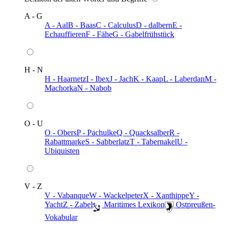
A - G
A - Aal
B - Baas
C - Calculus
D - dalbern
E -
Echauffieren
F - Fähe
G - Gabelfrühstück
H - N
H - Haarnetz
I - Ibex
J - Jach
K - Kaap
L - Laberdan
M -
Machorka
N - Nabob
O - U
O - Obers
P - Pachulke
Q - Quacksalber
R -
Rabattmarke
S - Sabberlatz
T - Tabernakel
U -
Ubiquisten
V - Z
V - Vabanque
W - Wackelpeter
X - Xanthippe
Y -
Yacht
Z - Zabel
️ Maritimes Lexikon
️ Ostpreußen-
Vokabular