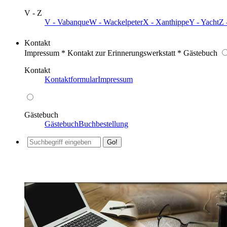
V - Z
V - Vabanque
W - Wackelpeter
X - Xanthippe
Y - Yacht
Z 
Kontakt
Impressum * Kontakt zur Erinnerungswerkstatt * Gästebuch
Kontakt
Kontaktformular
Impressum
Gästebuch
Gästebuch
Buchbestellung