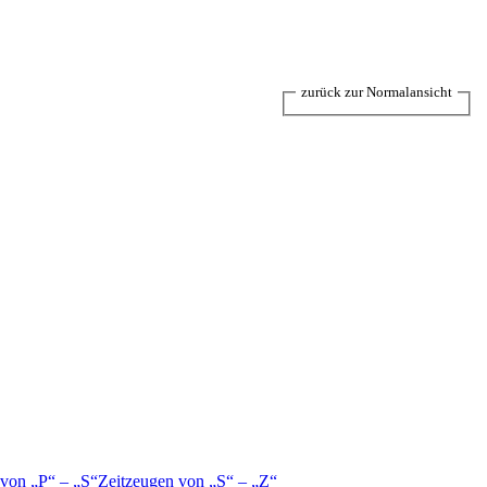
zurück zur Normalansicht
 von
P
–
S
Zeitzeugen von
S
–
Z