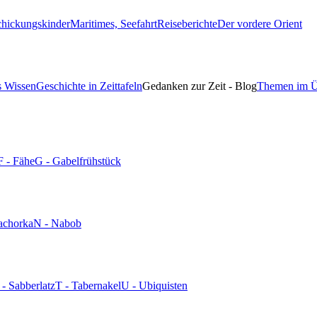
chickungskinder
Maritimes, Seefahrt
Reiseberichte
Der vordere Orient
s Wissen
Geschichte in Zeittafeln
Gedanken zur Zeit - Blog
Themen im Ü
F - Fähe
G - Gabelfrühstück
achorka
N - Nabob
 - Sabberlatz
T - Tabernakel
U - Ubiquisten