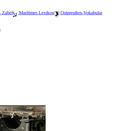
- Zabel
️ Maritimes Lexikon
️ Ostpreußen-Vokabular