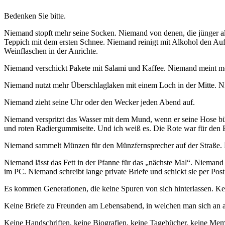
Bedenken Sie bitte.
Niemand stopft mehr seine Socken. Niemand von denen, die jünger al
Teppich mit dem ersten Schnee. Niemand reinigt mit Alkohol den A
Weinflaschen in der Anrichte.
Niemand verschickt Pakete mit Salami und Kaffee. Niemand meint meh
Niemand nutzt mehr Überschlaglaken mit einem Loch in der Mitte. Nie
Niemand zieht seine Uhr oder den Wecker jeden Abend auf.
Niemand verspritzt das Wasser mit dem Mund, wenn er seine Hose büg
und roten Radiergummiseite. Und ich weiß es. Die Rote war für den Ble
Niemand sammelt Münzen für den Münzfernsprecher auf der Straße. N
Niemand lässt das Fett in der Pfanne für das
nächste Mal
. Niemand 
im PC. Niemand schreibt lange private Briefe und schickt sie per Post 
Es kommen Generationen, die keine Spuren von sich hinterlassen. Kei
Keine Briefe zu Freunden am Lebensabend, in welchen man sich an alt
Keine Handschriften, keine Biografien, keine Tagebücher, keine Memoi