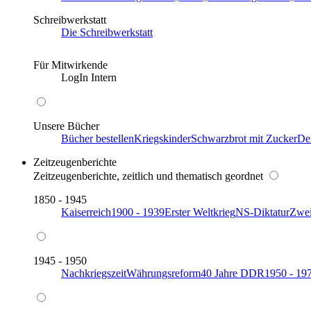
Schreibwerkstatt
Die Schreibwerkstatt
Für Mitwirkende
LogIn Intern
Unsere Bücher
Bücher bestellen
Kriegskinder
Schwarzbrot mit Zucker
De
Zeitzeugenberichte
Zeitzeugenberichte, zeitlich und thematisch geordnet
1850 - 1945
Kaiserreich
1900 - 1939
Erster Weltkrieg
NS-Diktatur
Zwei
1945 - 1950
Nachkriegszeit
Währungsreform
40 Jahre DDR
1950 - 19