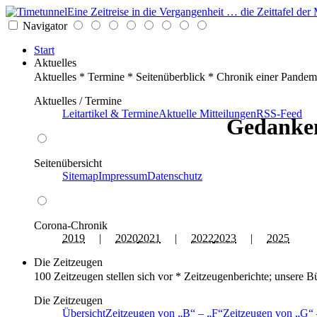
Eine Zeitreise in die Vergangenheit … die Zeittafel d
Navigator
Start
Aktuelles
Aktuelles * Termine * Seitenüberblick * Chronik einer Pandem
Aktuelles / Termine
Leitartikel & Termine
Aktuelle Mitteilungen
RSS-Feed
Gedanken
Seitenübersicht
Sitemap
Impressum
Datenschutz
Corona-Chronik
2019
|
2020
2021
|
2022
2023
|
2025
Die Zeitzeugen
100 Zeitzeugen stellen sich vor * Zeitzeugenberichte; unsere B
Die Zeitzeugen
Übersicht
Zeitzeugen von
B
–
F
Zeitzeugen von
G