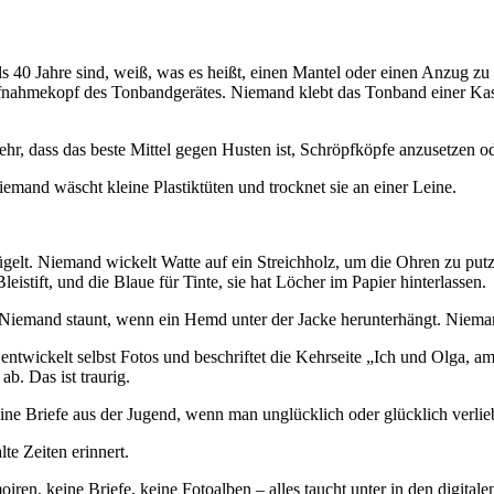
s 40 Jahre sind, weiß, was es heißt, einen Mantel oder einen Anzug zu
ufnahmekopf des Tonbandgerätes. Niemand klebt das Tonband einer Ka
r, dass das beste Mittel gegen Husten ist, Schröpfköpfe anzusetzen 
mand wäscht kleine Plastiktüten und trocknet sie an einer Leine.
elt. Niemand wickelt Watte auf ein Streichholz, um die Ohren zu putz
istift, und die Blaue für Tinte, sie hat Löcher im Papier hinterlassen.
iemand staunt, wenn ein Hemd unter der Jacke herunterhängt. Niemand
entwickelt selbst Fotos und beschriftet die Kehrseite
Ich und Olga, am 
ab. Das ist traurig.
ne Briefe aus der Jugend, wenn man unglücklich oder glücklich verlie
e Zeiten erinnert.
ren, keine Briefe, keine Fotoalben – alles taucht unter in den digital