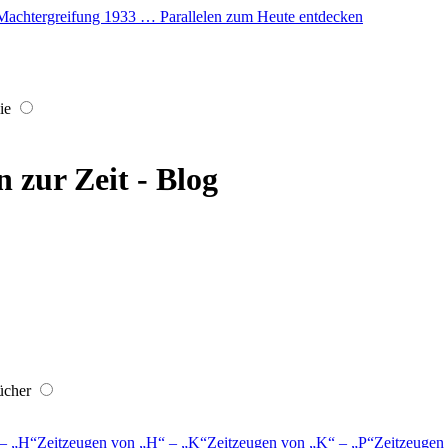
er Machtergreifung 1933 … Parallelen zum Heute entdecken
ie
 zur Zeit - Blog
ücher
–
H
Zeitzeugen von
H
–
K
Zeitzeugen von
K
–
P
Zeitzeugen