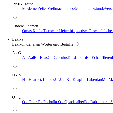
1950 - Heute
Moderne Zeiten
Weihnachtliches
Schule, Tanzstunde
Vers
Andere Themen
Omas Küche
Tierisches
Heiter bis poetisch
Geschichtliche
Lexika
Lexikon der alten Wörter und Begriffe
A - G
A - Aal
B - Baas
C - Calculus
D - dalbern
E - Echauffieren
H - N
H - Haarnetz
I - Ibex
J - Jach
K - Kaap
L - Laberdan
M - M
O - U
O - Obers
P - Pachulke
Q - Quacksalber
R - Rabattmarke
S