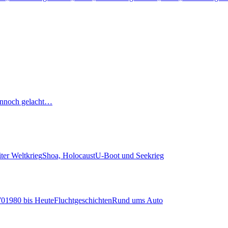
nnoch gelacht…
ter Weltkrieg
Shoa, Holocaust
U-Boot und Seekrieg
70
1980 bis Heute
Fluchtgeschichten
Rund ums Auto