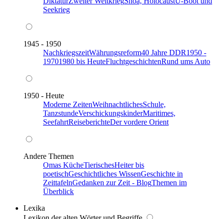
Diktatur
Zweiter Weltkrieg
Shoa, Holocaust
U-Boot und
Seekrieg
1945 - 1950
Nachkriegszeit
Währungsreform
40 Jahre DDR
1950 -
1970
1980 bis Heute
Fluchtgeschichten
Rund ums Auto
1950 - Heute
Moderne Zeiten
Weihnachtliches
Schule,
Tanzstunde
Verschickungskinder
Maritimes,
Seefahrt
Reiseberichte
Der vordere Orient
Andere Themen
Omas Küche
Tierisches
Heiter bis
poetisch
Geschichtliches Wissen
Geschichte in
Zeittafeln
Gedanken zur Zeit - Blog
Themen im
Überblick
Lexika
Lexikon der alten Wörter und Begriffe