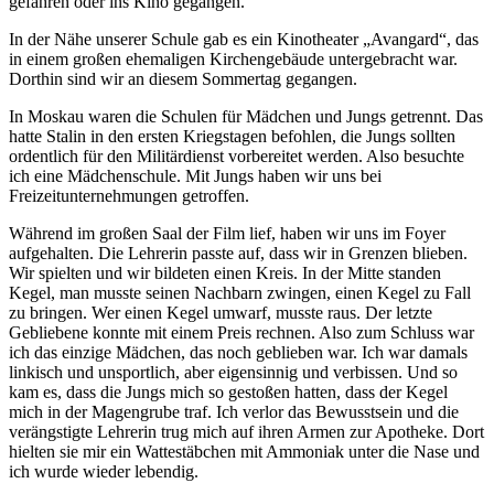
gefahren oder ins Kino gegangen.
In der Nähe unserer Schule gab es ein Kinotheater
Avangard
, das
in einem großen ehemaligen Kirchengebäude untergebracht war.
Dorthin sind wir an diesem Sommertag gegangen.
In Moskau waren die Schulen für Mädchen und Jungs getrennt. Das
hatte Stalin in den ersten Kriegstagen befohlen, die Jungs sollten
ordentlich für den Militärdienst vorbereitet werden. Also besuchte
ich eine Mädchenschule. Mit Jungs haben wir uns bei
Freizeitunternehmungen getroffen.
Während im großen Saal der Film lief, haben wir uns im Foyer
aufgehalten. Die Lehrerin passte auf, dass wir in Grenzen blieben.
Wir spielten und wir bildeten einen Kreis. In der Mitte standen
Kegel, man musste seinen Nachbarn zwingen, einen Kegel zu Fall
zu bringen. Wer einen Kegel umwarf, musste raus. Der letzte
Gebliebene konnte mit einem Preis rechnen. Also zum Schluss war
ich das einzige Mädchen, das noch geblieben war. Ich war damals
linkisch und unsportlich, aber eigensinnig und verbissen. Und so
kam es, dass die Jungs mich so gestoßen hatten, dass der Kegel
mich in der Magengrube traf. Ich verlor das Bewusstsein und die
verängstigte Lehrerin trug mich auf ihren Armen zur Apotheke. Dort
hielten sie mir ein Wattestäbchen mit Ammoniak unter die Nase und
ich wurde wieder lebendig.