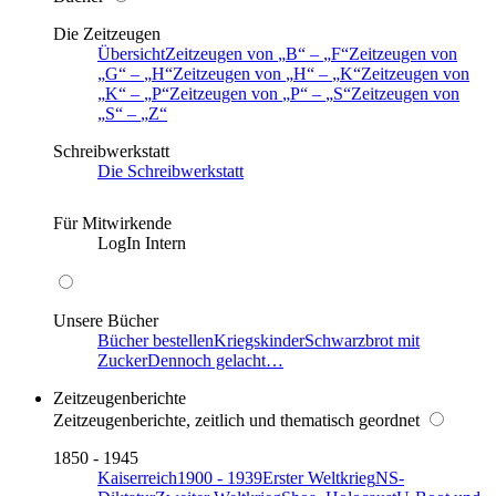
Die Zeitzeugen
Übersicht
Zeitzeugen von
B
–
F
Zeitzeugen von
G
–
H
Zeitzeugen von
H
–
K
Zeitzeugen von
K
–
P
Zeitzeugen von
P
–
S
Zeitzeugen von
S
–
Z
Schreibwerkstatt
Die Schreibwerkstatt
Für Mitwirkende
LogIn Intern
Unsere Bücher
Bücher bestellen
Kriegskinder
Schwarzbrot mit
Zucker
Dennoch gelacht…
Zeitzeugenberichte
Zeitzeugenberichte, zeitlich und thematisch geordnet
1850 - 1945
Kaiserreich
1900 - 1939
Erster Weltkrieg
NS-