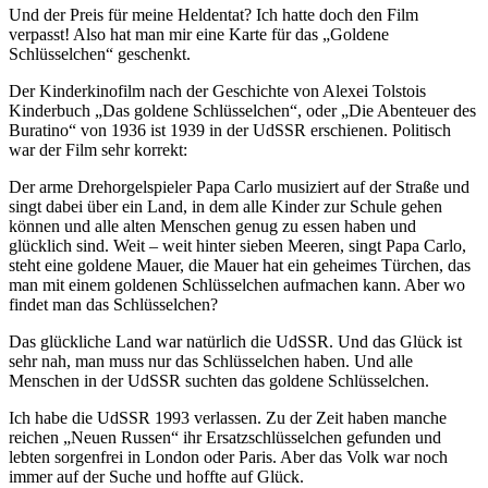
Und der Preis für meine Heldentat? Ich hatte doch den Film
verpasst! Also hat man mir eine Karte für das
Goldene
Schlüsselchen
geschenkt.
Der Kinderkinofilm nach der Geschichte von Alexei Tolstois
Kinderbuch
Das goldene Schlüsselchen
, oder
Die Abenteuer des
Buratino
von 1936 ist 1939 in der UdSSR erschienen. Politisch
war der Film sehr korrekt:
Der arme Drehorgelspieler Papa Carlo musiziert auf der Straße und
singt dabei über ein Land, in dem alle Kinder zur Schule gehen
können und alle alten Menschen genug zu essen haben und
glücklich sind. Weit – weit hinter sieben Meeren, singt Papa Carlo,
steht eine goldene Mauer, die Mauer hat ein geheimes Türchen, das
man mit einem goldenen Schlüsselchen aufmachen kann. Aber wo
findet man das Schlüsselchen?
Das glückliche Land war natürlich die UdSSR. Und das Glück ist
sehr nah, man muss nur das Schlüsselchen haben. Und alle
Menschen in der UdSSR suchten das goldene Schlüsselchen.
Ich habe die UdSSR 1993 verlassen. Zu der Zeit haben manche
reichen
Neuen Russen
ihr Ersatzschlüsselchen gefunden und
lebten sorgenfrei in London oder Paris. Aber das Volk war noch
immer auf der Suche und hoffte auf Glück.