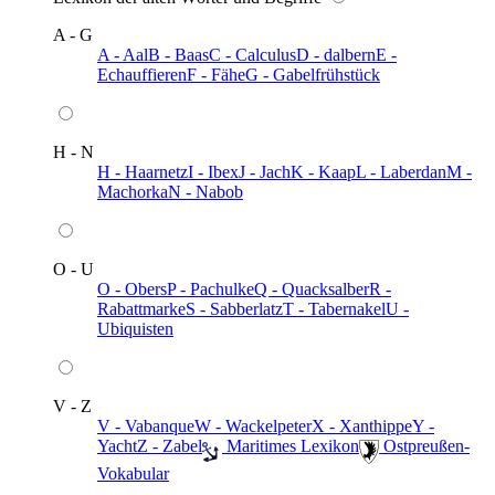
A - G
A - Aal
B - Baas
C - Calculus
D - dalbern
E -
Echauffieren
F - Fähe
G - Gabelfrühstück
H - N
H - Haarnetz
I - Ibex
J - Jach
K - Kaap
L - Laberdan
M -
Machorka
N - Nabob
O - U
O - Obers
P - Pachulke
Q - Quacksalber
R -
Rabattmarke
S - Sabberlatz
T - Tabernakel
U -
Ubiquisten
V - Z
V - Vabanque
W - Wackelpeter
X - Xanthippe
Y -
Yacht
Z - Zabel
️ Maritimes Lexikon
️ Ostpreußen-
Vokabular