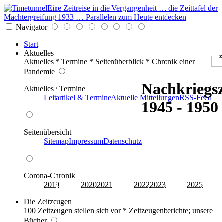
Eine Zeitreise in die Vergangenheit … die Zeittafel der
Machtergreifung 1933 … Parallelen zum Heute entdecken
Navigator
Start
Aktuelles
z
Aktuelles * Termine * Seitenüberblick * Chronik einer
Pandemie
Nachkriegsz
Aktuelles / Termine
Leitartikel & Termine
Aktuelle Mitteilungen
RSS-Feed
1945 - 1950
Seitenübersicht
Sitemap
Impressum
Datenschutz
Corona-Chronik
2019
|
2020
2021
|
2022
2023
|
2025
Die Zeitzeugen
100 Zeitzeugen stellen sich vor * Zeitzeugenberichte; unsere
Bücher