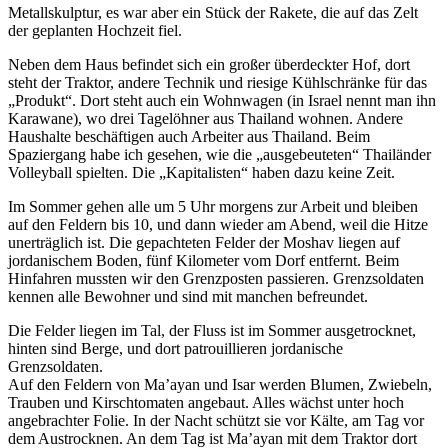
Metallskulptur, es war aber ein Stück der Rakete, die auf das Zelt
der geplanten Hochzeit fiel.
Neben dem Haus befindet sich ein großer überdeckter Hof, dort
steht der Traktor, andere Technik und riesige Kühlschränke für das
Produkt
. Dort steht auch ein Wohnwagen (in Israel nennt man ihn
Karawane), wo drei Tagelöhner aus Thailand wohnen. Andere
Haushalte beschäftigen auch Arbeiter aus Thailand. Beim
Spaziergang habe ich gesehen, wie die
ausgebeuteten
Thailänder
Volleyball spielten. Die
Kapitalisten
haben dazu keine Zeit.
Im Sommer gehen alle um 5 Uhr morgens zur Arbeit und bleiben
auf den Feldern bis 10, und dann wieder am Abend, weil die Hitze
unerträglich ist. Die gepachteten Felder der Moshav liegen auf
jordanischem Boden, fünf Kilometer vom Dorf entfernt. Beim
Hinfahren mussten wir den Grenzposten passieren. Grenzsoldaten
kennen alle Bewohner und sind mit manchen befreundet.
Die Felder liegen im Tal, der Fluss ist im Sommer ausgetrocknet,
hinten sind Berge, und dort patrouillieren jordanische
Grenzsoldaten.
Auf den Feldern von Ma’ayan und Isar werden Blumen, Zwiebeln,
Trauben und Kirschtomaten angebaut. Alles wächst unter hoch
angebrachter Folie. In der Nacht schützt sie vor Kälte, am Tag vor
dem Austrocknen. An dem Tag ist Ma’ayan mit dem Traktor dort