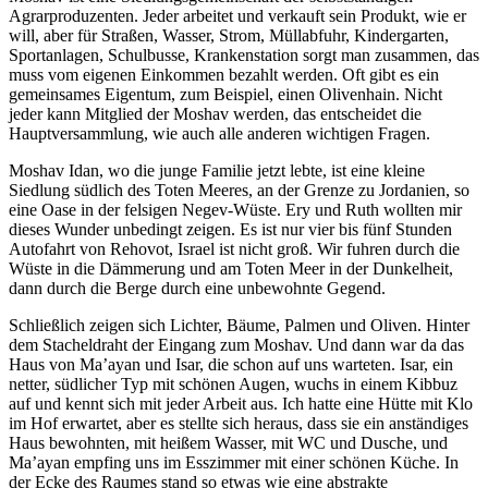
Agrarproduzenten. Jeder arbeitet und verkauft sein Produkt, wie er
will, aber für Straßen, Wasser, Strom, Müllabfuhr, Kindergarten,
Sportanlagen, Schulbusse, Krankenstation sorgt man zusammen, das
muss vom eigenen Einkommen bezahlt werden. Oft gibt es ein
gemeinsames Eigentum, zum Beispiel, einen Olivenhain. Nicht
jeder kann Mitglied der Moshav werden, das entscheidet die
Hauptversammlung, wie auch alle anderen wichtigen Fragen.
Moshav Idan, wo die junge Familie jetzt lebte, ist eine kleine
Siedlung südlich des Toten Meeres, an der Grenze zu Jordanien, so
eine Oase in der felsigen Negev-Wüste. Ery und Ruth wollten mir
dieses Wunder unbedingt zeigen. Es ist nur vier bis fünf Stunden
Autofahrt von Rehovot, Israel ist nicht groß. Wir fuhren durch die
Wüste in die Dämmerung und am Toten Meer in der Dunkelheit,
dann durch die Berge durch eine unbewohnte Gegend.
Schließlich zeigen sich Lichter, Bäume, Palmen und Oliven. Hinter
dem Stacheldraht der Eingang zum Moshav. Und dann war da das
Haus von Ma’ayan und Isar, die schon auf uns warteten. Isar, ein
netter, südlicher Typ mit schönen Augen, wuchs in einem Kibbuz
auf und kennt sich mit jeder Arbeit aus. Ich hatte eine Hütte mit Klo
im Hof erwartet, aber es stellte sich heraus, dass sie ein anständiges
Haus bewohnten, mit heißem Wasser, mit WC und Dusche, und
Ma’ayan empfing uns im Esszimmer mit einer schönen Küche. In
der Ecke des Raumes stand so etwas wie eine abstrakte