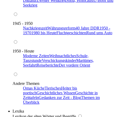
Diktatur
Zweiter Weltkrieg
Shoa, Holocaust
U-Boot und
Seekrieg
1945 - 1950
Nachkriegszeit
Währungsreform
40 Jahre DDR
1950 -
1970
1980 bis Heute
Fluchtgeschichten
Rund ums Auto
1950 - Heute
Moderne Zeiten
Weihnachtliches
Schule,
Tanzstunde
Verschickungskinder
Maritimes,
Seefahrt
Reiseberichte
Der vordere Orient
Andere Themen
Omas Küche
Tierisches
Heiter bis
poetisch
Geschichtliches Wissen
Geschichte in
Zeittafeln
Gedanken zur Zeit - Blog
Themen im
Überblick
Lexika
Lexikon der alten Wörter und Begriffe