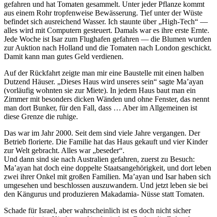
gefahren und hat Tomaten gesammelt. Unter jeder Pflanze kommt
aus einem Rohr tropfenweise Bewässerung. Tief unter der Wüste
befindet sich ausreichend Wasser. Ich staunte über
High-Tech
—
alles wird mit Computern gesteuert. Damals war es ihre erste Ernte.
Jede Woche ist Isar zum Flughafen gefahren — die Blumen wurden
zur Auktion nach Holland und die Tomaten nach London geschickt.
Damit kann man gutes Geld verdienen.
Auf der Rückfahrt zeigte man mir eine Baustelle mit einen halben
Dutzend Häuser.
Dieses Haus wird unseres sein
sagte Ma’ayan
(vorläufig wohnten sie zur Miete). In jedem Haus baut man ein
Zimmer mit besonders dicken Wänden und ohne Fenster, das nennt
man dort Bunker, für den Fall, dass … Aber im Allgemeinen ist
diese Grenze die ruhige.
Das war im Jahr 2000. Seit dem sind viele Jahre vergangen. Der
Betrieb florierte. Die Familie hat das Haus gekauft und vier Kinder
zur Welt gebracht. Alles war
beseder
.
Und dann sind sie nach Australien gefahren, zuerst zu Besuch:
Ma’ayan hat doch eine doppelte Staatsangehörigkeit, und dort leben
zwei ihrer Onkel mit großen Familien. Ma’ayan und Isar haben sich
umgesehen und beschlossen auszuwandern. Und jetzt leben sie bei
den Kängurus und produzieren Makadamia- Nüsse statt Tomaten.
Schade für Israel, aber wahrscheinlich ist es doch nicht sicher