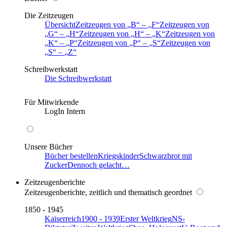
Die Zeitzeugen
Übersicht
Zeitzeugen von
B
–
F
Zeitzeugen von
G
–
H
Zeitzeugen von
H
–
K
Zeitzeugen von
K
–
P
Zeitzeugen von
P
–
S
Zeitzeugen von
S
–
Z
Schreibwerkstatt
Die Schreibwerkstatt
Für Mitwirkende
LogIn Intern
Unsere Bücher
Bücher bestellen
Kriegskinder
Schwarzbrot mit
Zucker
Dennoch gelacht…
Zeitzeugenberichte
Zeitzeugenberichte, zeitlich und thematisch geordnet
1850 - 1945
Kaiserreich
1900 - 1939
Erster Weltkrieg
NS-