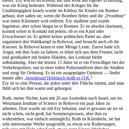
nieder. Ery wuchs im Kibbuz auf und weiß aus eigener Erfahrung,
was ein Krieg bedeutet. Während des Krieges für die
Unabhängigkeit Israels wurde im Kibbuz für Kinder ein Bunker
gebaut, dort saßen sie, wenn die Bomben fielen und die
Frontlinie
war einen Kilometer weit entfernt. Ery studierte und wurde
Ingenieur, aber schon längst ist er Rentner. Er ist absolut charmant,
kommt sofort in Kontakt mit jedem, ob es ein Kind oder
Erwachsener ist. Er gehört keiner politischen Partei an, aber
organisiert den Wahlkampf in Rehovot, und besucht auch oft die
Knesset. In Rehovot kennt er eine Menge Leute. Zuerst hatte ich
Angst, mit ihm Auto zu fahren: er lehnt sich aus dem Fenster, lacht
und gestikuliert mit beiden Händen, das Lenkrad bleibt
selbstständig. Aber die letzten 15 Jahre ist er ein Freiwilliger bei der
Verkehrspolizei, rast in einer tollen Polizeiuniform über die Straßen
und sorgt für Ordnung. Er ist ein ausgeprägter Optimist — findet
immer alles
beseder
auf Hebräisch heißt es O.K.
Ery ist so eine Person, die jeden unter ihre Fittiche nimmt, und man
fühlt sich bei ihm warm und geborgen.
Ruth, meine Nichte, kam mit 20 aus Australien nach Israel, um im
Weizmann Institute of Science in Rehovot ein paar Jahre zu
arbeiten. Dort wurde sie mit Ery bekannt, und er gewann sie (er ist
nicht schön, nicht groß, hat Sommersprossen, aber ihm zu
widerstehen, war einfach unmöglich). Ruth ist Künstlerin, sie hat
sehr interessante Werke ausgestellt, so etwas wie Radierungen,