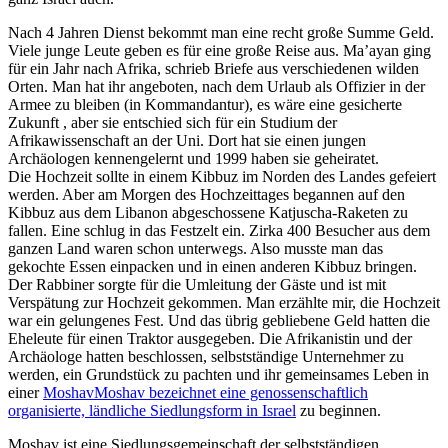
Nach 4 Jahren Dienst bekommt man eine recht große Summe Geld.
Viele junge Leute geben es für eine große Reise aus. Ma’ayan ging
für ein Jahr nach Afrika, schrieb Briefe aus verschiedenen wilden
Orten. Man hat ihr angeboten, nach dem Urlaub als Offizier in der
Armee zu bleiben (in Kommandantur), es wäre eine gesicherte
Zukunft , aber sie entschied sich für ein Studium der
Afrikawissenschaft an der Uni. Dort hat sie einen jungen
Archäologen kennengelernt und 1999 haben sie geheiratet.
Die Hochzeit sollte in einem Kibbuz im Norden des Landes gefeiert
werden. Aber am Morgen des Hochzeittages begannen auf den
Kibbuz aus dem Libanon abgeschossene Katjuscha-Raketen zu
fallen. Eine schlug in das Festzelt ein. Zirka 400 Besucher aus dem
ganzen Land waren schon unterwegs. Also musste man das
gekochte Essen einpacken und in einen anderen Kibbuz bringen.
Der Rabbiner sorgte für die Umleitung der Gäste und ist mit
Verspätung zur Hochzeit gekommen. Man erzählte mir, die Hochzeit
war ein gelungenes Fest. Und das übrig gebliebene Geld hatten die
Eheleute für einen Traktor ausgegeben. Die Afrikanistin und der
Archäologe hatten beschlossen, selbstständige Unternehmer zu
werden, ein Grundstück zu pachten und ihr gemeinsames Leben in
einer
Moshav
Moshav bezeichnet eine genossenschaftlich
organisierte, ländliche Siedlungsform in Israel
zu beginnen.
Moshav ist eine Siedlungsgemeinschaft der selbstständigen