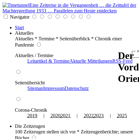
Eine Zeitreise in die Vergangenheit … die Zeittafel der
Machtergreifung 1933 … Parallelen zum Heute entdecken
Navigator
Start
Aktuelles
Aktuelles * Termine * Seitenüberblick * Chronik einer
Pandemie
z
Der
Aktuelles / Termine
Leitartikel & Termine
Aktuelle Mitteilungen
RSS-Feed
Vord
Orie
Seitenübersicht
Sitemap
Impressum
Datenschutz
Corona-Chronik
2019
|
2020
2021
|
2022
2023
|
2025
Die Zeitzeugen
100 Zeitzeugen stellen sich vor * Zeitzeugenberichte; unsere
Bücher