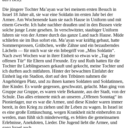
Die jüngere Tochter Ma’ayan war bei meinem ersten Besuch in
Israel 18 Jahre alt, sie war eine Soldatin im ersten Jahr bei der
Armee. Am Wochenende kam sie nach Hause in Uniform und mit
einem Gewehr. Ich habe nachher draußen und in den Bussen viele
solche junge Leute gesehen. In verschwitzter, staubiger Uniform
fahren sie von der Armee durch das ganze Land nach Hause. Müde
schliefen sie im Bus sofort ein. Ma’ayan war kräftig gebaut, hatte
Sommersprossen, Grübchen, weiße Zähne und ein bezauberndes
Lächeln — für mich war sie ein Inbegriff von
Miss Soldatin
.
Nach zwei Wochen war in ihrer Einheit so etwas wie
Tag der
offenen Tür
für Eltern und Freunde. Ery und Ruth hatten für die
Tochter ihr Lieblingsessen gekauft und gekocht, meine Tochter und
ich durften auch mitfahren. Hinter der bewachten Einfahrt der
Einheit lag ein Stadion, dort auf den Tribünen nahmen die
Angehörigen Platz, und zu ihnen kamen Soldaten und Soldatinnen,
ihre Kinder. Es wurde gegessen, geschwatzt, gelacht. Man ging von
Gruppe zur Gruppe, es waren viele Bekannte, aus der Stadt, von der
Schule. Das alles erinnerte mich an unseren
Offenen Sonntag
im
Pionierlager, nur es war die Armee, und diese Kinder waren immer
bereit, in den Krieg zu ziehen und ihr Leben zu wagen. In Israel ist
es eine große Enttäuschung, wegen Krankheit nicht einberufen zu
werden, man fühlt sich minderwertig, es fehlen die gemeinsamen
Erlebnisse, Anekdoten, Lieder. Die Jugend liebt die Armee, und
ganz Israel auch.