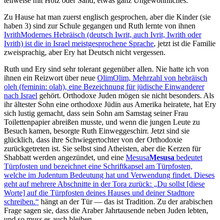
teilweise mit Holz oder Sand, etwas ganz Ungewöhnliches.
Zu Hause hat man zuerst englisch gesprochen, aber die Kinder (sie
haben 3) sind zur Schule gegangen und Ruth lernte von ihnen
Ivrith
Modernes Hebräisch (deutsch Iwrit, auch Ivrit, Iwrith oder
Ivrith) ist die in Israel meistgesprochene Sprache
, jetzt ist die Familie
zweisprachig, aber Ery hat Deutsch nicht vergessen.
Ruth und Ery sind sehr tolerant gegenüber allen. Nie hatte ich von
ihnen ein Reizwort über neue
Olim
Olim, Mehrzahl von hebräisch
oleh (feminin: olah), eine Bezeichnung für jüdische Einwanderer
nach Israel
gehört. Orthodoxe Juden mögen sie nicht besonders. Als
ihr ältester Sohn eine orthodoxe Jüdin aus Amerika heiratete, hat Ery
sich lustig gemacht, dass sein Sohn am Samstag seiner Frau
Toilettenpapier abreißen musste, und wenn die jungen Leute zu
Besuch kamen, besorgte Ruth Einweggeschirr. Jetzt sind sie
glücklich, dass ihre Schwiegertochter von der Orthodoxie
zurückgetreten ist. Sie selbst sind Atheisten, aber die Kerzen für
Shabbatt werden angezündet, und eine
Mesusa
Mesusa
bedeutet
Türpfosten und bezeichnet eine Schriftkapsel am Türpfosten,
welche im Judentum Bedeutung hat und Verwendung findet. Dieses
geht auf mehrere Abschnitte in der Tora zurück:
Du sollst [diese
Worte] auf die Türpfosten deines Hauses und deiner Stadttore
schreiben.
hängt an der Tür — das ist Tradition. Zu der arabischen
Frage sagen sie, dass die Araber Jahrtausende neben Juden lebten,
und so muss es auch bleiben.