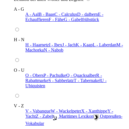
A - G
A - Aal
B - Baas
C - Calculus
D - dalbern
E -
Echauffieren
F - Fähe
G - Gabelfrühstück
H - N
H - Haarnetz
I - Ibex
J - Jach
K - Kaap
L - Laberdan
M -
Machorka
N - Nabob
O - U
O - Obers
P - Pachulke
Q - Quacksalber
R -
Rabattmarke
S - Sabberlatz
T - Tabernakel
U -
Ubiquisten
V - Z
V - Vabanque
W - Wackelpeter
X - Xanthippe
Y -
Yacht
Z - Zabel
️ Maritimes Lexikon
️ Ostpreußen-
Vokabular