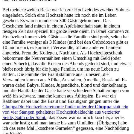
Bei meiner zweiten Reise war ich zur Hochzeit des zweiten Sohnes
eingeladen. Solch eine Hochzeit hatte ich noch nie im Leben
gesehen. Es waren mindesten 300 Gäste gekommen. Das
Geschehen fand mitten in einem Apfelsinenhain statt, in einem
riesigen Zelt das speziell für große Feste dient. In Israel kommen zu
Hochzeiten immer viele Gäste — die Familien sind groß, selten hat
eine Familie weniger als 3 Kinder (und bei den Orthodoxen gibt es
10 und mehr), es kommen Verwandte, oft aus anderen Ländern
angereist, Freunde, Kollegen, Nachbarn. Als Hochzeitgeschenk
bekommen die Neuvermählten einen Umschlag mit Geld (oder
einen Scheck), dass die Kosten des Abends gedeckt sind, und etwas
bleibt noch übrig für die junge Familie, um ins neue Leben zu
starten. Die Familie der Braut stammte aus Tunesien, die
Verwandten kamen aus Afrika, Australien, Amerika, Russland. Es
waren dabei Babys, Kinder, Jugendliche, blond und dunkelhaarig,
und die Hautfarbe der Gäste hatte verschiedene Schattierungen von
weiß bis schwarz, manche kamen aus Äthiopien. Es war ein
Rabbiner dabei und die Braut und Bräutigam gingen unter die
Chuppa
Die Hochzeitszeremonie findet unter der
Chuppa
statt, ein
von vier Stangen gehaltener Hochzeitsbaldachin aus verzierter
Seide, Satin oder Samt.
, das Essen war natürlich koscher, aber es
war sehr lustig und man tanzte bis zum Umfallen. (Übrigens, habe
ich das erste Mal
koschere Garnelen
gegessen, eine Nachbildung
aus Fisch).