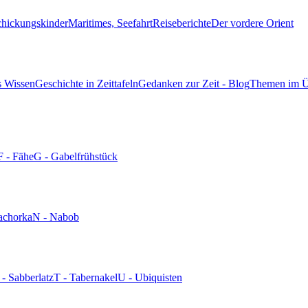
chickungskinder
Maritimes, Seefahrt
Reiseberichte
Der vordere Orient
s Wissen
Geschichte in Zeittafeln
Gedanken zur Zeit - Blog
Themen im Ü
F - Fähe
G - Gabelfrühstück
achorka
N - Nabob
 - Sabberlatz
T - Tabernakel
U - Ubiquisten