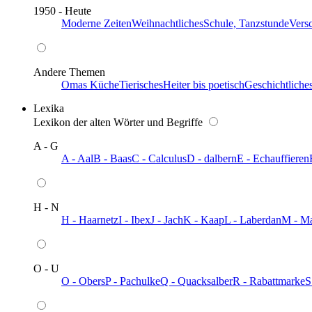
1950 - Heute
Moderne Zeiten
Weihnachtliches
Schule, Tanzstunde
Vers
Andere Themen
Omas Küche
Tierisches
Heiter bis poetisch
Geschichtliche
Lexika
Lexikon der alten Wörter und Begriffe
A - G
A - Aal
B - Baas
C - Calculus
D - dalbern
E - Echauffieren
H - N
H - Haarnetz
I - Ibex
J - Jach
K - Kaap
L - Laberdan
M - M
O - U
O - Obers
P - Pachulke
Q - Quacksalber
R - Rabattmarke
S