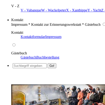
V - Z
V - Vabanque
W - Wackelpeter
X - Xanthippe
Y - Yacht
Z 
Kontakt
Impressum * Kontakt zur Erinnerungswerkstatt * Gästebuch
Kontakt
Kontaktformular
Impressum
Gästebuch
Gästebuch
Buchbestellung