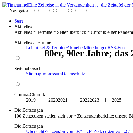
Eine Zeitreise in die Vergangenheit … die Zeittafel d
Navigator
Start
Aktuelles
Aktuelles * Termine * Seitenüberblick * Chronik einer Pandem
Aktuelles / Termine
Leitartikel & Termine
Aktuelle Mitteilungen
RSS-Feed
80er, 90er Jahre; das
Seitenübersicht
Sitemap
Impressum
Datenschutz
Corona-Chronik
2019
|
2020
2021
|
2022
2023
|
2025
Die Zeitzeugen
100 Zeitzeugen stellen sich vor * Zeitzeugenberichte; unsere B
Die Zeitzeugen
Übersicht
Zeitzeugen von
B
–
F
Zeitzeugen von
G