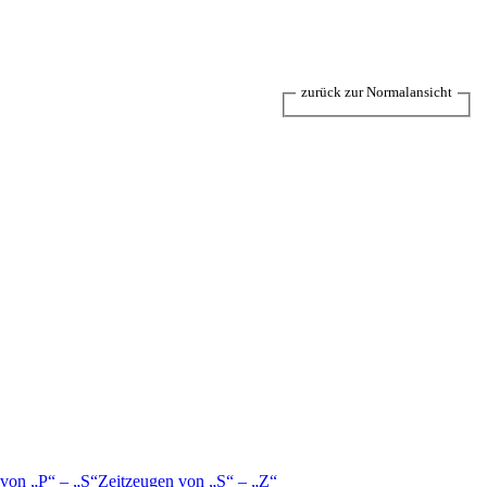
zurück zur Normalansicht
 von
P
–
S
Zeitzeugen von
S
–
Z