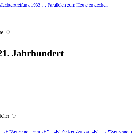
er Machtergreifung 1933 … Parallelen zum Heute entdecken
ie
 21. Jahrhundert
ücher
–
H
Zeitzeugen von
H
–
K
Zeitzeugen von
K
–
P
Zeitzeugen