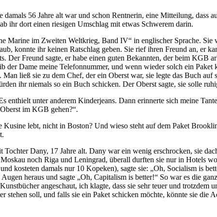
 damals 56 Jahre alt war und schon Rentnerin, eine Mitteilung, dass 
 gab ihr dort einen riesigen Umschlag mit etwas Schwerem darin.
he Marine im Zweiten Weltkrieg, Band IV
in englischer Sprache. Sie
ub, konnte ihr keinen Ratschlag geben. Sie rief ihren Freund an, er k
chts. Der Freund sagte, er habe einen guten Bekannten, der beim KGB a
gib der Dame meine Telefonnummer, und wenn wieder solch ein Paket ko
 ließ sie zu dem Chef, der ein Oberst war, sie legte das Buch auf sei
rden ihr niemals so ein Buch schicken. Der Oberst sagte, sie solle ruh
 enthielt unter anderem Kinderjeans. Dann erinnerte sich meine Tante,
m Oberst im KGB gehen?
.
sine lebt, nicht in Boston? Und wieso steht auf dem Paket Brookline? I
t.
 Tochter Dany, 17 Jahre alt. Dany war ein wenig erschrocken, sie dac
Moskau noch Riga und Leningrad, überall durften sie nur in Hotels woh
 und kosteten damals nur 10 Kopeken), sagte sie:
Oh, Socialism is bett
n Augen heraus und sagte
Oh, Capitalism is better!
So war es die ganz
Kunstbücher angeschaut, ich klagte, dass sie sehr teuer und trotzdem
stehen soll, und falls sie ein Paket schicken möchte, könnte sie die A