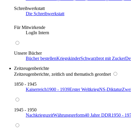
Schreibwerkstatt
Die Schreibwerkstatt
Für Mitwirkende
LogIn Intern
Unsere Bücher
Bücher bestellen
Kriegskinder
Schwarzbrot mit Zucker
De
Zeitzeugenberichte
Zeitzeugenberichte, zeitlich und thematisch geordnet
1850 - 1945
Kaiserreich
1900 - 1939
Erster Weltkrieg
NS-Diktatur
Zwei
1945 - 1950
Nachkriegszeit
Währungsreform
40 Jahre DDR
1950 - 19