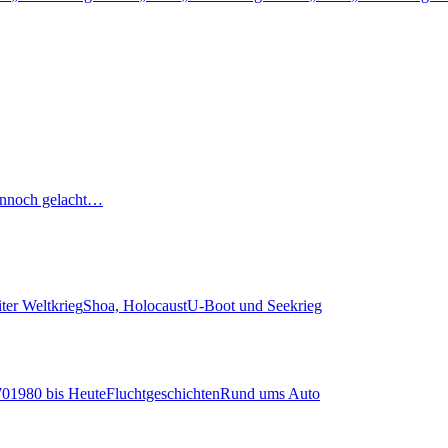
nnoch gelacht…
ter Weltkrieg
Shoa, Holocaust
U-Boot und Seekrieg
70
1980 bis Heute
Fluchtgeschichten
Rund ums Auto