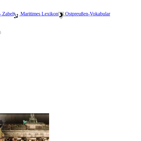
- Zabel
️ Maritimes Lexikon
️ Ostpreußen-Vokabular