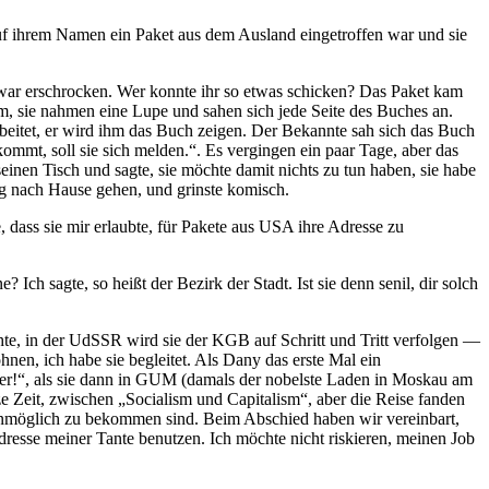
auf ihrem Namen ein Paket aus dem Ausland eingetroffen war und sie
 war erschrocken. Wer konnte ihr so etwas schicken? Das Paket kam
am, sie nahmen eine Lupe und sahen sich jede Seite des Buches an.
rbeitet, er wird ihm das Buch zeigen. Der Bekannte sah sich das Buch
mmt, soll sie sich melden.
. Es vergingen ein paar Tage, aber das
nen Tisch und sagte, sie möchte damit nichts zu tun haben, sie habe
ig nach Hause gehen, und grinste komisch.
 dass sie mir erlaubte, für Pakete aus USA ihre Adresse zu
ch sagte, so heißt der Bezirk der Stadt. Ist sie denn senil, dir solch
hte, in der UdSSR wird sie der KGB auf Schritt und Tritt verfolgen —
nen, ich habe sie begleitet. Als Dany das erste Mal ein
er!
, als sie dann in GUM (damals der nobelste Laden in Moskau am
e Zeit, zwischen
Socialism und Capitalism
, aber die Reise fanden
 unmöglich zu bekommen sind. Beim Abschied haben wir vereinbart,
dresse meiner Tante benutzen. Ich möchte nicht riskieren, meinen Job