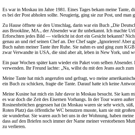
Es war in Moskau im Jahre 1981. Eines Tages bekam meine Tante, die
es bei der Post abholen sollte. Neugierig, ging sie zur Post, und man
Zu Hause öffnete sie den Umschlag, darin war ein Buch
Die Deutsc
aus Brookline, MA., der Absender war ihr unbekannt. Ich machte Urla
Erforschten jedes Bild — vielleicht ist dort ein Gesicht bekannt? Ni
genau an und rief seinen Chef an. Der Chef sagte
Ignorieren! Aber 
Buch nahm meiner Tante ihre Ruhe. Sie nahm es und ging zum KGB. Man
zwar Verwandte in USA, die sind aber alt, leben in New York, und wü
Ein paar Wochen später kam wieder ein Paket vom selben Absender. Es
verwenden. Ihr Freund lachte:
Na, willst du mit den Jeans auch zu
Meine Tante hat mich angerufen und gefragt, wo meine amerikanische Ku
ein Buch zu schicken, fragte die Tante. Darauf hatte ich keine Antwor
Meine Kusine hat mich ein Jahr davor in Moskau besucht. Sie kam mit
es war doch die Zeit des Eisernen Vorhangs. In der Tour waren außer 
Rosinenbrötchen gegessen hat (in Moskau waren sie sehr weich, süß,
Roten Platz) das öffentliche WC benutzen musste, kam sie mit große
sie wunderbar. Sie waren auch bei uns in der Wohnung, haben meine 
dass auf den Briefen noch immer der Name meiner verstorbenen Mutter 
zu verlieren.