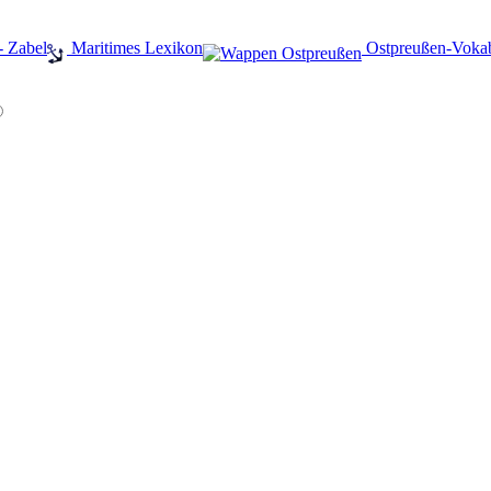
- Zabel
️ Maritimes Lexikon
️ Ostpreußen-Voka