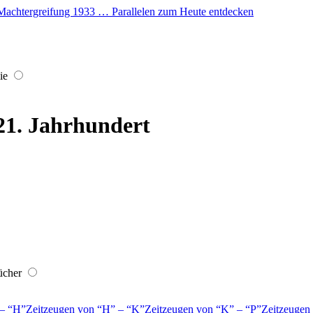
er Machtergreifung 1933 … Parallelen zum Heute entdecken
ie
 21. Jahrhundert
ücher
–
H
Zeitzeugen von
H
–
K
Zeitzeugen von
K
–
P
Zeitzeugen