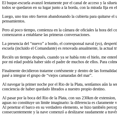
El buque-escuela avanzó lentamente por el canal de acceso y la siluet
todos se quedaron en su lugar junto a la borda, con la mirada fija en 
Luego, uno tras otro fueron abandonando la cubierta para quitarse el 
pensamientos.
Pero al poco tiempo, comienza en la cámara de oficiales la hora del c
comenzaron a entablarse las primeras conversaciones.
La presencia del
nuevo
a bordo, el corresponsal naval (yo), despert
escuela (incluido el Comandante) es renovada anualmente, la actual tr
Recién un tiempo después, cuando ya se había roto el hielo, me enter
por mi edad podría haber sido el padre de muchos de ellos. Para colmo
Finalmente decidieron tratarme cortésmente y dentro de las formalidad
pasé a integrar el grupo de
viejos camaradas del mar
.
Al navegar la primer noche por el Rio de la Plata, sentíamos aún la 
conciencia de haber quedado librados a nuestro propio destino.
Al pasar por la boca del Rio de la Plata, con sus 230km de extension, s
aguas no constituye un limite imaginario: la diferencia es claramente v
Al penetrar el barco en su verdadero elemento, se hizo también percepti
consecuentemente y la nave comenzó a deslizarse raudamente a través