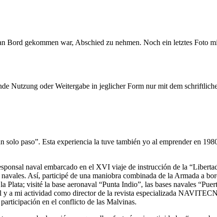
ie an Bord gekommen war, Abschied zu nehmen. Noch ein letztes Foto m
e Nutzung oder Weitergabe in jeglicher Form nur mit dem schriftlich
un solo paso
. Esta experiencia la tuve también yo al emprender en 19
sponsal naval embarcado en el XVI viaje de instrucción de la
Liberta
es navales. Así, participé de una maniobra combinada de la Armada a b
la Plata; visité la base aeronaval
Punta Indio
, las bases navales
Puer
ional y a mi actividad como director de la revista especializada NAVI
rticipación en el conflicto de las Malvinas.