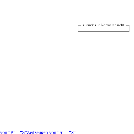
zurück zur Normalansicht
 von
P
–
S
Zeitzeugen von
S
–
Z