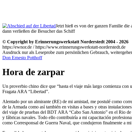
Jetzt hieß es von der ganzen Familie d
dann verließen die Besucher das Schiff
© Copyright by Erinnerungswerkstatt Norderstedt 2004 - 2026
https://ewnor.de / https://www.erinnerungswerkstatt-norderstedt.de
Ausdruck nur als Leseprobe zum persönlichen Gebrauch, weitergehend
Don Ernesto Potthoff
Hora de zarpar
Un proverbio chino dice que
hasta el viaje más largo comienza con 
Fragata ARA
Libertad
.
Alentado por un almirante (RE) de mi amistad, me postulé como corre
de la Armada como así también en visitas a bases y otras instalacion
del viaje de pruebas del BDT ARA
Cabo San Antonio
en el Rio de 
y fábricas navales. Todo ello contribuiría a mi capacitación profes
como Corresponsal de Guerra Naval, que condujeron finalmente a mi pa