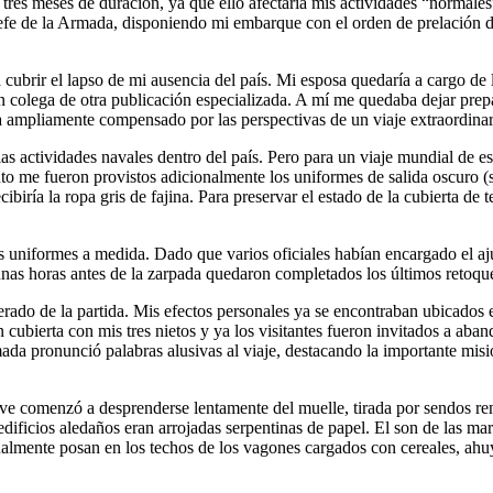
 tres meses de duración, ya que ello afectaría mis actividades
normales
efe de la Armada, disponiendo mi embarque con el orden de prelación d
ubrir el lapso de mi ausencia del país. Mi esposa quedaría a cargo de la
un colega de otra publicación especializada. A mí me quedaba dejar prep
a ampliamente compensado por las perspectivas de un viaje extraordinar
as actividades navales dentro del país. Pero para un viaje mundial de e
anto me fueron provistos adicionalmente los uniformes de salida oscuro (
iría la ropa gris de fajina. Para preservar el estado de la cubierta de t
uniformes a medida. Dado que varios oficiales habían encargado el ajus
nas horas antes de la zarpada quedaron completados los últimos retoqu
do de la partida. Mis efectos personales ya se encontraban ubicados e
 cubierta con mis tres nietos y ya los visitantes fueron invitados a aban
mada pronunció palabras alusivas al viaje, destacando la importante misi
nave comenzó a desprenderse lentamente del muelle, tirada por sendos r
 edificios aledaños eran arrojadas serpentinas de papel. El son de las 
ualmente posan en los techos de los vagones cargados con cereales, ahu