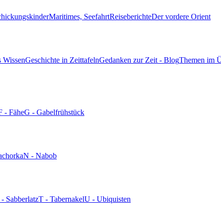
chickungskinder
Maritimes, Seefahrt
Reiseberichte
Der vordere Orient
s Wissen
Geschichte in Zeittafeln
Gedanken zur Zeit - Blog
Themen im Ü
F - Fähe
G - Gabelfrühstück
achorka
N - Nabob
 - Sabberlatz
T - Tabernakel
U - Ubiquisten