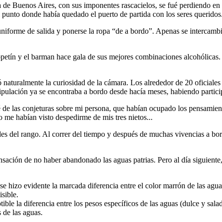
a de Buenos Aires, con sus imponentes rascacielos, se fué perdiendo en
el punto donde había quedado el puerto de partida con los seres queridos
uniforme de salida y ponerse la ropa
de a bordo
. Apenas se intercamb
opetín y el barman hace gala de sus mejores combinaciones alcohólicas. 
ó naturalmente la curiosidad de la cámara. Los alrededor de 20 oficiales
ipulación ya se encontraba a bordo desde hacía meses, habiendo partici
é de las conjeturas sobre mi persona, que habían ocupado los pensamient
 me habían visto despedirme de mis tres nietos...
es del rango. Al correr del tiempo y después de muchas vivencias a bor
sensación de no haber abandonado las aguas patrias. Pero al día siguie
e hizo evidente la marcada diferencia entre el color marrón de las aguas
isible.
ble la diferencia entre los pesos específicos de las aguas (dulce y sala
 de las aguas.