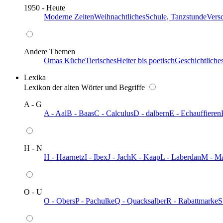
1950 - Heute
Moderne Zeiten
Weihnachtliches
Schule, Tanzstunde
Vers
Andere Themen
Omas Küche
Tierisches
Heiter bis poetisch
Geschichtliche
Lexika
Lexikon der alten Wörter und Begriffe
A - G
A - Aal
B - Baas
C - Calculus
D - dalbern
E - Echauffieren
H - N
H - Haarnetz
I - Ibex
J - Jach
K - Kaap
L - Laberdan
M - M
O - U
O - Obers
P - Pachulke
Q - Quacksalber
R - Rabattmarke
S