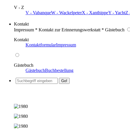
V - Z
V - Vabanque
W - Wackelpeter
X - Xanthippe
Y - Yacht
Z 
Kontakt
Impressum * Kontakt zur Erinnerungswerkstatt * Gästebuch
Kontakt
Kontaktformular
Impressum
Gästebuch
Gästebuch
Buchbestellung