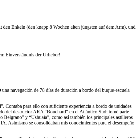
it den Enkeln (den knapp 8 Wochen alten jüngsten auf dem Arm), und
em Einverständnis der Urheber!
80 una navegación de 78 días de duración a bordo del buque-escuela
d
. Contaba para ello con suficiente experiencia a bordo de unidades
ordo del destructor ARA
Bouchard
en el Atlántico Sud; tomé parte
to Belgrano
y
Ushuaia
, como así también los principales astilleros
TECNIA. Asimismo se consolidaban mis conocimientos para el desempeño