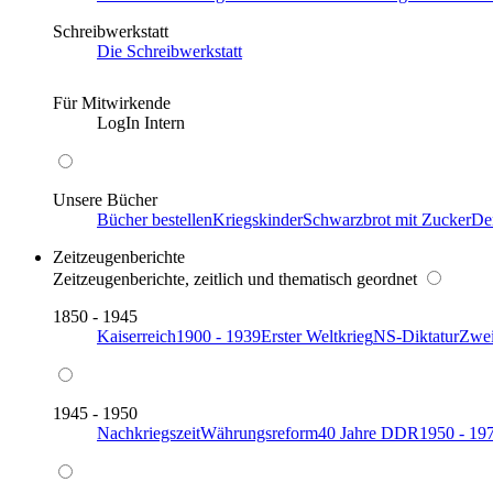
Schreibwerkstatt
Die Schreibwerkstatt
Für Mitwirkende
LogIn Intern
Unsere Bücher
Bücher bestellen
Kriegskinder
Schwarzbrot mit Zucker
De
Zeitzeugenberichte
Zeitzeugenberichte, zeitlich und thematisch geordnet
1850 - 1945
Kaiserreich
1900 - 1939
Erster Weltkrieg
NS-Diktatur
Zwei
1945 - 1950
Nachkriegszeit
Währungsreform
40 Jahre DDR
1950 - 19