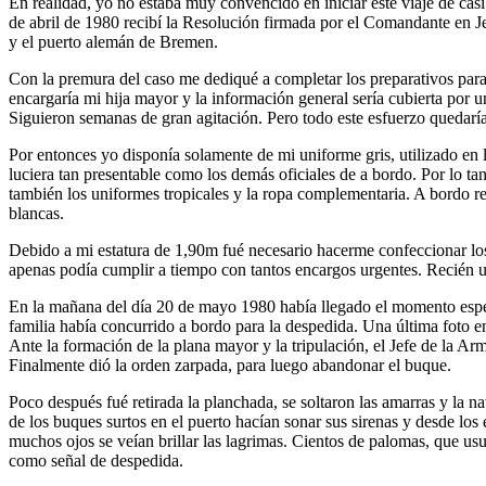
En realidad, yo no estaba muy convencido en iniciar este viaje de casi
de abril de 1980 recibí la Resolución firmada por el Comandante en J
y el puerto alemán de Bremen.
Con la premura del caso me dediqué a completar los preparativos para c
encargaría mi hija mayor y la información general sería cubierta por 
Siguieron semanas de gran agitación. Pero todo este esfuerzo quedarí
Por entonces yo disponía solamente de mi uniforme gris, utilizado en l
luciera tan presentable como los demás oficiales de a bordo. Por lo t
también los uniformes tropicales y la ropa complementaria. A bordo recib
blancas.
Debido a mi estatura de 1,90m fué necesario hacerme confeccionar los 
apenas podía cumplir a tiempo con tantos encargos urgentes. Recién u
En la mañana del día 20 de mayo 1980 había llegado el momento espera
familia había concurrido a bordo para la despedida. Una última foto en
Ante la formación de la plana mayor y la tripulación, el Jefe de la Ar
Finalmente dió la orden zarpada, para luego abandonar el buque.
Poco después fué retirada la planchada, se soltaron las amarras y la 
de los buques surtos en el puerto hacían sonar sus sirenas y desde los
muchos ojos se veían brillar las lagrimas. Cientos de palomas, que us
como señal de despedida.