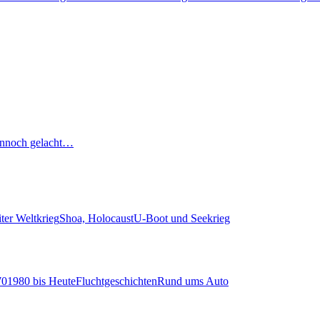
nnoch gelacht…
ter Weltkrieg
Shoa, Holocaust
U-Boot und Seekrieg
70
1980 bis Heute
Fluchtgeschichten
Rund ums Auto