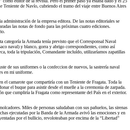
como editor de la revista. Pero el primer paso ya estaba dado y el 25
e Teniente de Navío, cubriendo el tramo del viaje entre Buenos Aires
 administración de la empresa editora. De las notas editoriales se
aradas las notas de fondo para las próximas cuatro ediciones.
io.
sta categoría la Armada tenía previsto que el Corresponsal Naval
saco naval) y blanco, gorra y abrigo correspondientes, como así
eca, toda la tripulación, Comandante incluído, utilizaríamos zapatillas
te de sus uniformes o la confeccion de nuevos, la sastrería naval
es en mi uniforme.
n el camarote que compartiría con un Teniente de Fragata. Toda la
donar el buque para asistir desde el muelle a la ceremonia de zarpada.
ón que cumpliría la Fragata como representante del País en el exterior.
emolcadores. Miles de personas saludaban con sus pañuelos, las sirenas
marchas ejecutadas por la Banda de la Armada avivó las emociones y en
yentadas por el bullicio, revoloteaban por encima de la
Libertad