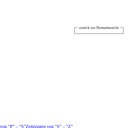
zurück zur Normalansicht
 von
P
–
S
Zeitzeugen von
S
–
Z