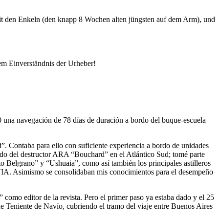
it den Enkeln (den knapp 8 Wochen alten jüngsten auf dem Arm), und
em Einverständnis der Urheber!
80 una navegación de 78 días de duración a bordo del buque-escuela
d
. Contaba para ello con suficiente experiencia a bordo de unidades
ordo del destructor ARA
Bouchard
en el Atlántico Sud; tomé parte
to Belgrano
y
Ushuaia
, como así también los principales astilleros
TECNIA. Asimismo se consolidaban mis conocimientos para el desempeño
como editor de la revista. Pero el primer paso ya estaba dado y el 25
e Teniente de Navío, cubriendo el tramo del viaje entre Buenos Aires