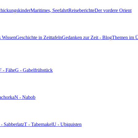
chickungskinder
Maritimes, Seefahrt
Reiseberichte
Der vordere Orient
s Wissen
Geschichte in Zeittafeln
Gedanken zur Zeit - Blog
Themen im Ü
F - Fähe
G - Gabelfrühstück
achorka
N - Nabob
 - Sabberlatz
T - Tabernakel
U - Ubiquisten