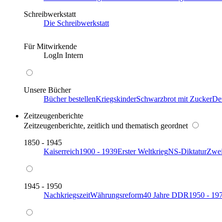
Schreibwerkstatt
Die Schreibwerkstatt
Für Mitwirkende
LogIn Intern
Unsere Bücher
Bücher bestellen
Kriegskinder
Schwarzbrot mit Zucker
De
Zeitzeugenberichte
Zeitzeugenberichte, zeitlich und thematisch geordnet
1850 - 1945
Kaiserreich
1900 - 1939
Erster Weltkrieg
NS-Diktatur
Zwei
1945 - 1950
Nachkriegszeit
Währungsreform
40 Jahre DDR
1950 - 19