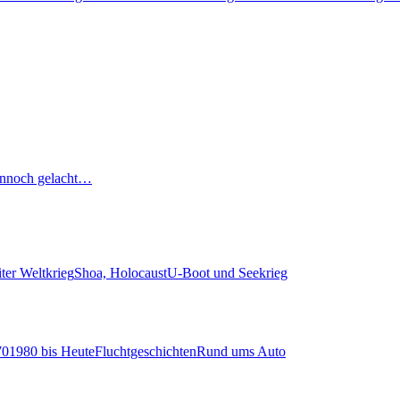
nnoch gelacht…
ter Weltkrieg
Shoa, Holocaust
U-Boot und Seekrieg
70
1980 bis Heute
Fluchtgeschichten
Rund ums Auto