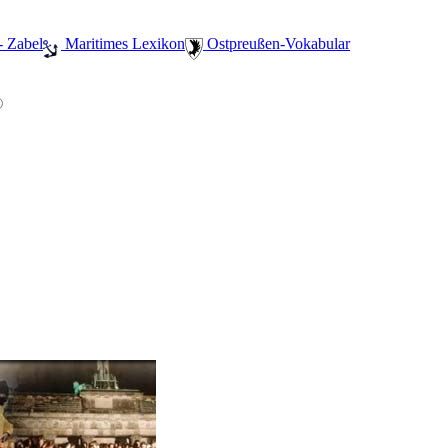
- Zabel
️ Maritimes Lexikon
️ Ostpreußen-Vokabular