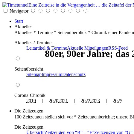
Eine Zeitreise in die Vergangenheit … die Zeittafel d
Navigator
Start
Aktuelles
Aktuelles * Termine * Seitenüberblick * Chronik einer Pandem
Aktuelles / Termine
Leitartikel & Termine
Aktuelle Mitteilungen
RSS-Feed
80er, 90er Jahre; das
Seitenübersicht
Sitemap
Impressum
Datenschutz
Corona-Chronik
2019
|
2020
2021
|
2022
2023
|
2025
Die Zeitzeugen
100 Zeitzeugen stellen sich vor * Zeitzeugenberichte; unsere B
Die Zeitzeugen
Übersicht
Zeitzeugen von
B
–
F
Zeitzeugen von
G