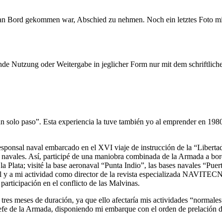
ie an Bord gekommen war, Abschied zu nehmen. Noch ein letztes Foto m
e Nutzung oder Weitergabe in jeglicher Form nur mit dem schriftlich
un solo paso
. Esta experiencia la tuve también yo al emprender en 19
sponsal naval embarcado en el XVI viaje de instrucción de la
Liberta
es navales. Así, participé de una maniobra combinada de la Armada a b
la Plata; visité la base aeronaval
Punta Indio
, las bases navales
Puer
ional y a mi actividad como director de la revista especializada NAVI
rticipación en el conflicto de las Malvinas.
 tres meses de duración, ya que ello afectaría mis actividades
normales
efe de la Armada, disponiendo mi embarque con el orden de prelación d