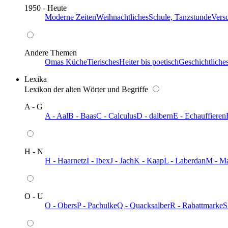
1950 - Heute
Moderne Zeiten
Weihnachtliches
Schule, Tanzstunde
Vers
Andere Themen
Omas Küche
Tierisches
Heiter bis poetisch
Geschichtliche
Lexika
Lexikon der alten Wörter und Begriffe
A - G
A - Aal
B - Baas
C - Calculus
D - dalbern
E - Echauffieren
H - N
H - Haarnetz
I - Ibex
J - Jach
K - Kaap
L - Laberdan
M - M
O - U
O - Obers
P - Pachulke
Q - Quacksalber
R - Rabattmarke
S