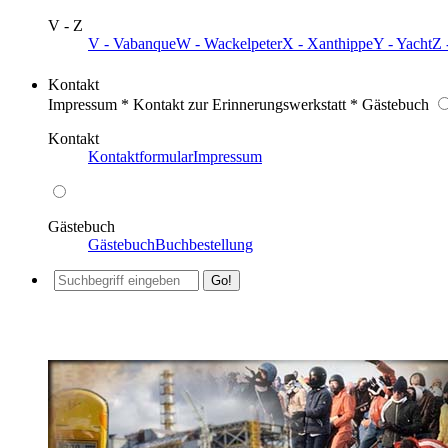
V - Z
V - Vabanque
W - Wackelpeter
X - Xanthippe
Y - Yacht
Z 
Kontakt
Impressum * Kontakt zur Erinnerungswerkstatt * Gästebuch
Kontakt
Kontaktformular
Impressum
Gästebuch
Gästebuch
Buchbestellung