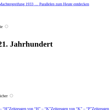
er Machtergreifung 1933 … Parallelen zum Heute entdecken
ie
 21. Jahrhundert
ücher
–
H
Zeitzeugen von
H
–
K
Zeitzeugen von
K
–
P
Zeitzeugen