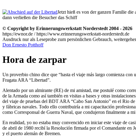
Jetzt hieß es von der ganzen Familie d
dann verließen die Besucher das Schiff
© Copyright by Erinnerungswerkstatt Norderstedt 2004 - 2026
https://ewnor.de / https://www.erinnerungswerkstatt-norderstedt.de
Ausdruck nur als Leseprobe zum persönlichen Gebrauch, weitergehend
Don Ernesto Potthoff
Hora de zarpar
Un proverbio chino dice que
hasta el viaje más largo comienza con 
Fragata ARA
Libertad
.
Alentado por un almirante (RE) de mi amistad, me postulé como corre
de la Armada como así también en visitas a bases y otras instalacion
del viaje de pruebas del BDT ARA
Cabo San Antonio
en el Rio de 
y fábricas navales. Todo ello contribuiría a mi capacitación profes
como Corresponsal de Guerra Naval, que condujeron finalmente a mi pa
En realidad, yo no estaba muy convencido en iniciar este viaje de casi
de abril de 1980 recibí la Resolución firmada por el Comandante en J
y el puerto alemán de Bremen.