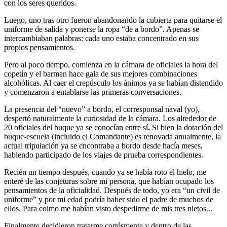
con los seres queridos.
Luego, uno tras otro fueron abandonando la cubierta para quitarse el
uniforme de salida y ponerse la ropa
de a bordo
. Apenas se
intercambiaban palabras: cada uno estaba concentrado en sus
propios pensamientos.
Pero al poco tiempo, comienza en la cámara de oficiales la hora del
copetín y el barman hace gala de sus mejores combinaciones
alcohólicas. Al caer el crepúsculo los ánimos ya se habían distendido
y comenzaron a entablarse las primeras conversaciones.
La presencia del
nuevo
a bordo, el corresponsal naval (yo),
despertó naturalmente la curiosidad de la cámara. Los alrededor de
20 oficiales del buque ya se conocían entre sí
.
Si bien la dotación del
buque-escuela (incluido el Comandante) es renovada anualmente, la
actual tripulación ya se encontraba a bordo desde hacía meses,
habiendo participado de los viajes de prueba correspondientes.
Recién un tiempo después, cuando ya se había roto el hielo, me
enteré de las conjeturas sobre mi persona, que habían ocupado los
pensamientos de la oficialidad. Después de todo, yo era
un civil de
uniforme
y por mi edad podría haber sido el padre de muchos de
ellos. Para colmo me habían visto despedirme de mis tres nietos...
Finalmente decidieron tratarme cortésmente y dentro de las