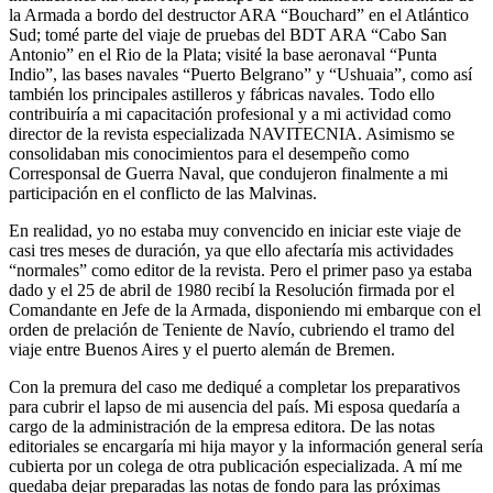
la Armada a bordo del destructor ARA
Bouchard
en el Atlántico
Sud; tomé parte del viaje de pruebas del BDT ARA
Cabo San
Antonio
en el Rio de la Plata; visité la base aeronaval
Punta
Indio
, las bases navales
Puerto Belgrano
y
Ushuaia
, como así
también los principales astilleros y fábricas navales. Todo ello
contribuiría a mi capacitación profesional y a mi actividad como
director de la revista especializada NAVITECNIA. Asimismo se
consolidaban mis conocimientos para el desempeño como
Corresponsal de Guerra Naval, que condujeron finalmente a mi
participación en el conflicto de las Malvinas.
En realidad, yo no estaba muy convencido en iniciar este viaje de
casi tres meses de duración, ya que ello afectaría mis actividades
normales
como editor de la revista. Pero el primer paso ya estaba
dado y el 25 de abril de 1980 recibí la Resolución firmada por el
Comandante en Jefe de la Armada, disponiendo mi embarque con el
orden de prelación de Teniente de Navío, cubriendo el tramo del
viaje entre Buenos Aires y el puerto alemán de Bremen.
Con la premura del caso me dediqué a completar los preparativos
para cubrir el lapso de mi ausencia del país. Mi esposa quedaría a
cargo de la administración de la empresa editora. De las notas
editoriales se encargaría mi hija mayor y la información general sería
cubierta por un colega de otra publicación especializada. A mí me
quedaba dejar preparadas las notas de fondo para las próximas