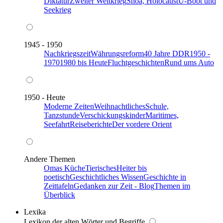
Diktatur
Zweiter Weltkrieg
Shoa, Holocaust
U-Boot und
Seekrieg
1945 - 1950
Nachkriegszeit
Währungsreform
40 Jahre DDR
1950 -
1970
1980 bis Heute
Fluchtgeschichten
Rund ums Auto
1950 - Heute
Moderne Zeiten
Weihnachtliches
Schule,
Tanzstunde
Verschickungskinder
Maritimes,
Seefahrt
Reiseberichte
Der vordere Orient
Andere Themen
Omas Küche
Tierisches
Heiter bis
poetisch
Geschichtliches Wissen
Geschichte in
Zeittafeln
Gedanken zur Zeit - Blog
Themen im
Überblick
Lexika
Lexikon der alten Wörter und Begriffe