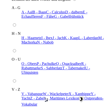
A - G
A - Aal
B - Baas
C - Calculus
D - dalbern
E -
Echauffieren
F - Fähe
G - Gabelfrühstück
H - N
H - Haarnetz
I - Ibex
J - Jach
K - Kaap
L - Laberdan
M -
Machorka
N - Nabob
O - U
O - Obers
P - Pachulke
Q - Quacksalber
R -
Rabattmarke
S - Sabberlatz
T - Tabernakel
U -
Ubiquisten
V - Z
V - Vabanque
W - Wackelpeter
X - Xanthippe
Y -
Yacht
Z - Zabel
️ Maritimes Lexikon
️ Ostpreußen-
Vokabular