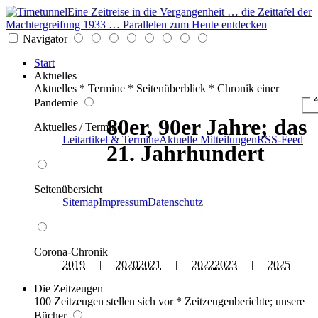
Eine Zeitreise in die Vergangenheit … die Zeittafel der
Machtergreifung 1933 … Parallelen zum Heute entdecken
Navigator
Start
Aktuelles
Aktuelles * Termine * Seitenüberblick * Chronik einer
z
Pandemie
80er, 90er Jahre; das
Aktuelles / Termine
Leitartikel & Termine
Aktuelle Mitteilungen
RSS-Feed
21. Jahrhundert
Seitenübersicht
Sitemap
Impressum
Datenschutz
Corona-Chronik
2019
|
2020
2021
|
2022
2023
|
2025
Die Zeitzeugen
100 Zeitzeugen stellen sich vor * Zeitzeugenberichte; unsere
Bücher