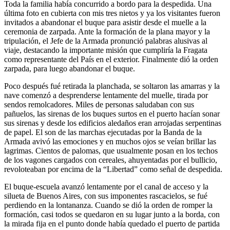
Toda la familia había concurrido a bordo para la despedida. Una
última foto en cubierta con mis tres nietos y ya los visitantes fueron
invitados a abandonar el buque para asistir desde el muelle a la
ceremonia de zarpada. Ante la formación de la plana mayor y la
tripulación, el Jefe de la Armada pronunció palabras alusivas al
viaje, destacando la importante misión que cumpliría la Fragata
como representante del País en el exterior. Finalmente dió la orden
zarpada, para luego abandonar el buque.
Poco después fué retirada la planchada, se soltaron las amarras y la
nave comenzó a desprenderse lentamente del muelle, tirada por
sendos remolcadores. Miles de personas saludaban con sus
pañuelos, las sirenas de los buques surtos en el puerto hacían sonar
sus sirenas y desde los edificios aledaños eran arrojadas serpentinas
de papel. El son de las marchas ejecutadas por la Banda de la
Armada avivó las emociones y en muchos ojos se veían brillar las
lagrimas. Cientos de palomas, que usualmente posan en los techos
de los vagones cargados con cereales, ahuyentadas por el bullicio,
revoloteaban por encima de la
Libertad
como señal de despedida.
El buque-escuela avanzó lentamente por el canal de acceso y la
silueta de Buenos Aires, con sus imponentes rascacielos, se fué
perdiendo en la lontananza. Cuando se dió la orden de romper la
formación, casi todos se quedaron en su lugar junto a la borda, con
la mirada fija en el punto donde había quedado el puerto de partida