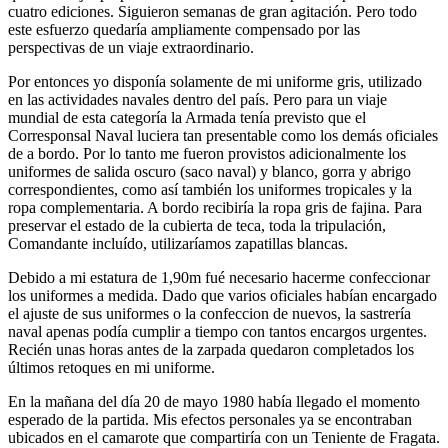
cuatro ediciones. Siguieron semanas de gran agitación. Pero todo
este esfuerzo quedaría ampliamente compensado por las
perspectivas de un viaje extraordinario.
Por entonces yo disponía solamente de mi uniforme gris, utilizado
en las actividades navales dentro del país. Pero para un viaje
mundial de esta categoría la Armada tenía previsto que el
Corresponsal Naval luciera tan presentable como los demás oficiales
de a bordo. Por lo tanto me fueron provistos adicionalmente los
uniformes de salida oscuro (saco naval) y blanco, gorra y abrigo
correspondientes, como así también los uniformes tropicales y la
ropa complementaria. A bordo recibiría la ropa gris de fajina. Para
preservar el estado de la cubierta de teca, toda la tripulación,
Comandante incluído, utilizaríamos zapatillas blancas.
Debido a mi estatura de 1,90m fué necesario hacerme confeccionar
los uniformes a medida. Dado que varios oficiales habían encargado
el ajuste de sus uniformes o la confeccion de nuevos, la sastrería
naval apenas podía cumplir a tiempo con tantos encargos urgentes.
Recién unas horas antes de la zarpada quedaron completados los
últimos retoques en mi uniforme.
En la mañana del día 20 de mayo 1980 había llegado el momento
esperado de la partida. Mis efectos personales ya se encontraban
ubicados en el camarote que compartiría con un Teniente de Fragata.