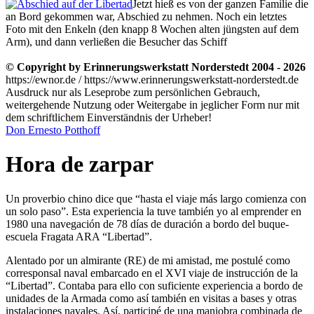
Jetzt hieß es von der ganzen Familie die
an Bord gekommen war, Abschied zu nehmen. Noch ein letztes
Foto mit den Enkeln (den knapp 8 Wochen alten jüngsten auf dem
Arm), und dann verließen die Besucher das Schiff
© Copyright by Erinnerungswerkstatt Norderstedt 2004 - 2026
https://ewnor.de / https://www.erinnerungswerkstatt-norderstedt.de
Ausdruck nur als Leseprobe zum persönlichen Gebrauch,
weitergehende Nutzung oder Weitergabe in jeglicher Form nur mit
dem schriftlichem Einverständnis der Urheber!
Don Ernesto Potthoff
Hora de zarpar
Un proverbio chino dice que
hasta el viaje más largo comienza con
un solo paso
. Esta experiencia la tuve también yo al emprender en
1980 una navegación de 78 días de duración a bordo del buque-
escuela Fragata ARA
Libertad
.
Alentado por un almirante (RE) de mi amistad, me postulé como
corresponsal naval embarcado en el XVI viaje de instrucción de la
Libertad
. Contaba para ello con suficiente experiencia a bordo de
unidades de la Armada como así también en visitas a bases y otras
instalaciones navales. Así, participé de una maniobra combinada de