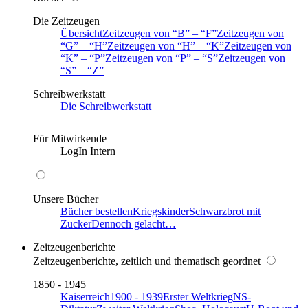
Die Zeitzeugen
Übersicht
Zeitzeugen von
B
–
F
Zeitzeugen von
G
–
H
Zeitzeugen von
H
–
K
Zeitzeugen von
K
–
P
Zeitzeugen von
P
–
S
Zeitzeugen von
S
–
Z
Schreibwerkstatt
Die Schreibwerkstatt
Für Mitwirkende
LogIn Intern
Unsere Bücher
Bücher bestellen
Kriegskinder
Schwarzbrot mit
Zucker
Dennoch gelacht…
Zeitzeugenberichte
Zeitzeugenberichte, zeitlich und thematisch geordnet
1850 - 1945
Kaiserreich
1900 - 1939
Erster Weltkrieg
NS-