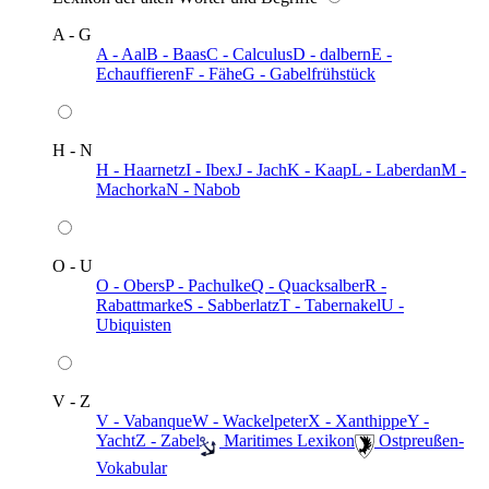
A - G
A - Aal
B - Baas
C - Calculus
D - dalbern
E -
Echauffieren
F - Fähe
G - Gabelfrühstück
H - N
H - Haarnetz
I - Ibex
J - Jach
K - Kaap
L - Laberdan
M -
Machorka
N - Nabob
O - U
O - Obers
P - Pachulke
Q - Quacksalber
R -
Rabattmarke
S - Sabberlatz
T - Tabernakel
U -
Ubiquisten
V - Z
V - Vabanque
W - Wackelpeter
X - Xanthippe
Y -
Yacht
Z - Zabel
️ Maritimes Lexikon
️ Ostpreußen-
Vokabular