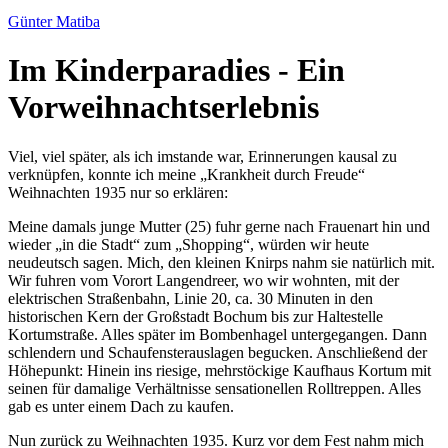
Günter Matiba
Im Kinderparadies - Ein
Vorweihnachtserlebnis
Viel, viel später, als ich imstande war, Erinnerungen kausal zu
verknüpfen, konnte ich meine
Krankheit durch Freude
Weihnachten 1935 nur so erklären:
Meine damals junge Mutter (25) fuhr gerne nach Frauenart hin und
wieder
in die Stadt
zum
Shopping
, würden wir heute
neudeutsch sagen. Mich, den kleinen Knirps nahm sie natürlich mit.
Wir fuhren vom Vorort Langendreer, wo wir wohnten, mit der
elektrischen Straßenbahn, Linie 20, ca. 30 Minuten in den
historischen Kern der Großstadt Bochum bis zur Haltestelle
Kortumstraße. Alles später im Bombenhagel untergegangen. Dann
schlendern und Schaufensterauslagen begucken. Anschließend der
Höhepunkt: Hinein ins riesige, mehrstöckige Kaufhaus Kortum mit
seinen für damalige Verhältnisse sensationellen Rolltreppen. Alles
gab es unter einem Dach zu kaufen.
Nun zurück zu Weihnachten 1935. Kurz vor dem Fest nahm mich