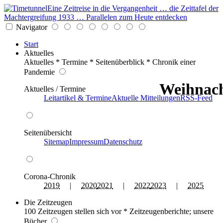
Eine Zeitreise in die Vergangenheit … die Zeittafel der
Machtergreifung 1933 … Parallelen zum Heute entdecken
Navigator
Start
Aktuelles
Aktuelles * Termine * Seitenüberblick * Chronik einer
Pandemie
Weihnach
Aktuelles / Termine
Leitartikel & Termine
Aktuelle Mitteilungen
RSS-Feed
Seitenübersicht
Sitemap
Impressum
Datenschutz
Corona-Chronik
2019
|
2020
2021
|
2022
2023
|
2025
Die Zeitzeugen
100 Zeitzeugen stellen sich vor * Zeitzeugenberichte; unsere
Bücher