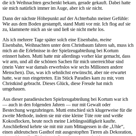
die ich Weihnachten geschenkt bekam, gerade gekauft. Dabei hatte
sie mich natürlich immer im Auge, aber ich
sie
nicht.
Dann der nächste Höhepunkt auf der Achterbahn meiner Gefühle:
Wie aus dem Boden gestampft, stand Mutti vor mir. Ich flog auf sie
zu, klammerte mich an sie und ließ sie nicht mehr los.
Als ich mehrere Tage später solch eine Eisenbahn,
meine
Eisenbahn, Weihnachten unter dem Christbaum fahren sah, muss ich
mich an die Erlebnisse in der Spielzeugabteilung bei Kortum
erinnert haben. Mutti hatte mir allerdings vorher klar gemacht, dass
wir arm, und all die schönen Sachen für mich unerreichbar sind
(mein Vater war damals erwerbslos wie sechs Millionen andere
Menschen). Das, was ich sehnlichst erwünscht, aber nie erwartet
hatte, war nun eingetreten. Ein Stück Paradies kam zu mir, vom
Christkind gebracht. Dieses Glück, diese Freude hat mich
umgehauen.
Aus dieser paradiesischen Spielzeugabteilung bei Kortum war ich
— auch in den folgenden Jahren — nur mit Gewalt oder
Bestechung wegzubringen. Mutti entschied sich klugerweise für die
zweite Methode, indem sie mir eine kleine Tüte rote und weiße
Kokosflocken, heute noch meine Lieblingssüßigkeit kaufte.
Anschließend kehrte sie mit mir zum Mittagessen in die
Uhle
,
einen altdeutschen Gasthof mit ausgestopften Tieren als Dekoration,