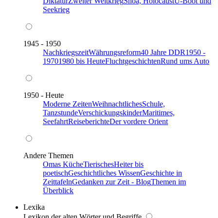
Diktatur
Zweiter Weltkrieg
Shoa, Holocaust
U-Boot und
Seekrieg
1945 - 1950
Nachkriegszeit
Währungsreform
40 Jahre DDR
1950 -
1970
1980 bis Heute
Fluchtgeschichten
Rund ums Auto
1950 - Heute
Moderne Zeiten
Weihnachtliches
Schule,
Tanzstunde
Verschickungskinder
Maritimes,
Seefahrt
Reiseberichte
Der vordere Orient
Andere Themen
Omas Küche
Tierisches
Heiter bis
poetisch
Geschichtliches Wissen
Geschichte in
Zeittafeln
Gedanken zur Zeit - Blog
Themen im
Überblick
Lexika
Lexikon der alten Wörter und Begriffe