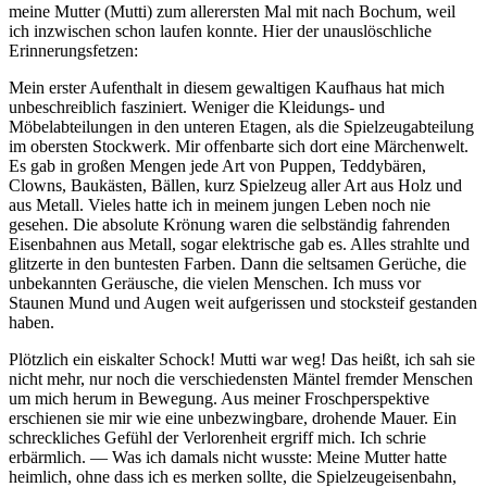
meine Mutter (Mutti) zum allerersten Mal mit nach Bochum, weil
ich inzwischen schon laufen konnte. Hier der unauslöschliche
Erinnerungsfetzen:
Mein erster Aufenthalt in diesem gewaltigen Kaufhaus hat mich
unbeschreiblich fasziniert. Weniger die Kleidungs- und
Möbelabteilungen in den unteren Etagen, als die Spielzeugabteilung
im obersten Stockwerk. Mir offenbarte sich dort eine Märchenwelt.
Es gab in großen Mengen jede Art von Puppen, Teddybären,
Clowns, Baukästen, Bällen, kurz Spielzeug aller Art aus Holz und
aus Metall. Vieles hatte ich in meinem jungen Leben noch nie
gesehen. Die absolute Krönung waren die selbständig fahrenden
Eisenbahnen aus Metall, sogar elektrische gab es. Alles strahlte und
glitzerte in den buntesten Farben. Dann die seltsamen Gerüche, die
unbekannten Geräusche, die vielen Menschen. Ich muss vor
Staunen Mund und Augen weit aufgerissen und stocksteif gestanden
haben.
Plötzlich ein eiskalter Schock! Mutti war weg! Das heißt, ich sah sie
nicht mehr, nur noch die verschiedensten Mäntel fremder Menschen
um mich herum in Bewegung. Aus meiner Froschperspektive
erschienen sie mir wie eine unbezwingbare, drohende Mauer. Ein
schreckliches Gefühl der Verlorenheit ergriff mich. Ich schrie
erbärmlich. — Was ich damals nicht wusste: Meine Mutter hatte
heimlich, ohne dass ich es merken sollte, die Spielzeugeisenbahn,