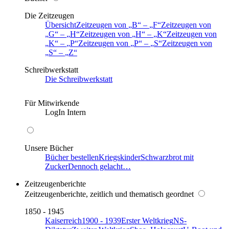
Die Zeitzeugen
Übersicht
Zeitzeugen von
B
–
F
Zeitzeugen von
G
–
H
Zeitzeugen von
H
–
K
Zeitzeugen von
K
–
P
Zeitzeugen von
P
–
S
Zeitzeugen von
S
–
Z
Schreibwerkstatt
Die Schreibwerkstatt
Für Mitwirkende
LogIn Intern
Unsere Bücher
Bücher bestellen
Kriegskinder
Schwarzbrot mit
Zucker
Dennoch gelacht…
Zeitzeugenberichte
Zeitzeugenberichte, zeitlich und thematisch geordnet
1850 - 1945
Kaiserreich
1900 - 1939
Erster Weltkrieg
NS-