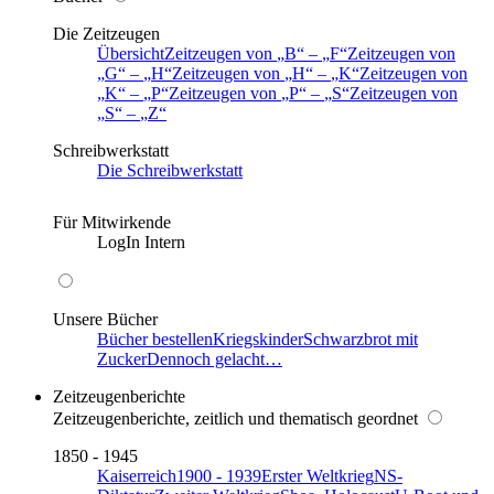
Die Zeitzeugen
Übersicht
Zeitzeugen von
B
–
F
Zeitzeugen von
G
–
H
Zeitzeugen von
H
–
K
Zeitzeugen von
K
–
P
Zeitzeugen von
P
–
S
Zeitzeugen von
S
–
Z
Schreibwerkstatt
Die Schreibwerkstatt
Für Mitwirkende
LogIn Intern
Unsere Bücher
Bücher bestellen
Kriegskinder
Schwarzbrot mit
Zucker
Dennoch gelacht…
Zeitzeugenberichte
Zeitzeugenberichte, zeitlich und thematisch geordnet
1850 - 1945
Kaiserreich
1900 - 1939
Erster Weltkrieg
NS-