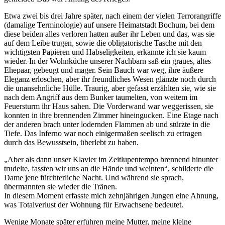
Etwa zwei bis drei Jahre später, nach einem der vielen Terrorangriffe
(damalige Terminologie) auf unsere Heimatstadt Bochum, bei dem
diese beiden alles verloren hatten außer ihr Leben und das, was sie
auf dem Leibe trugen, sowie die obligatorische Tasche mit den
wichtigsten Papieren und Habseligkeiten, erkannte ich sie kaum
wieder. In der Wohnküche unserer Nachbarn saß ein graues, altes
Ehepaar, gebeugt und mager. Sein Bauch war weg, ihre äußere
Eleganz erloschen, aber ihr freundliches Wesen glänzte noch durch
die unansehnliche Hülle. Traurig, aber gefasst erzählten sie, wie sie
nach dem Angriff aus dem Bunker taumelten, von weitem im
Feuersturm ihr Haus sahen. Die Vorderwand war weggerissen, sie
konnten in ihre brennenden Zimmer hineingucken. Eine Etage nach
der anderen brach unter lodernden Flammen ab und stürzte in die
Tiefe. Das Inferno war noch einigermaßen seelisch zu ertragen
durch das Bewusstsein, überlebt zu haben.
Aber als dann unser Klavier im Zeitlupentempo brennend hinunter
trudelte, fassten wir uns an die Hände und weinten
, schilderte die
Dame jene fürchterliche Nacht. Und während sie sprach,
übermannten sie wieder die Tränen.
In diesem Moment erfasste mich zehnjährigen Jungen eine Ahnung,
was Totalverlust der Wohnung für Erwachsene bedeutet.
Wenige Monate später erfuhren meine Mutter, meine kleine