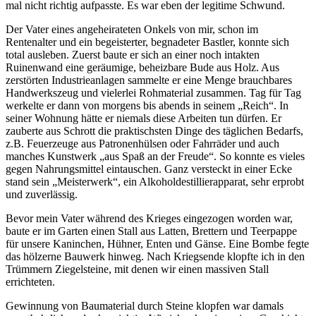
mal nicht richtig aufpasste. Es war eben der legitime Schwund.
Der Vater eines angeheirateten Onkels von mir, schon im
Rentenalter und ein begeisterter, begnadeter Bastler, konnte sich
total ausleben. Zuerst baute er sich an einer noch intakten
Ruinenwand eine geräumige, beheizbare Bude aus Holz. Aus
zerstörten Industrieanlagen sammelte er eine Menge brauchbares
Handwerkszeug und vielerlei Rohmaterial zusammen. Tag für Tag
werkelte er dann von morgens bis abends in seinem
Reich
. In
seiner Wohnung hätte er niemals diese Arbeiten tun dürfen. Er
zauberte aus Schrott die praktischsten Dinge des täglichen Bedarfs,
z.B. Feuerzeuge aus Patronenhülsen oder Fahrräder und auch
manches Kunstwerk
aus Spaß an der Freude
. So konnte es vieles
gegen Nahrungsmittel eintauschen. Ganz versteckt in einer Ecke
stand sein
Meisterwerk
, ein Alkoholdestillierapparat, sehr erprobt
und zuverlässig.
Bevor mein Vater während des Krieges eingezogen worden war,
baute er im Garten einen Stall aus Latten, Brettern und Teerpappe
für unsere Kaninchen, Hühner, Enten und Gänse. Eine Bombe fegte
das hölzerne Bauwerk hinweg. Nach Kriegsende klopfte ich in den
Trümmern Ziegelsteine, mit denen wir einen massiven Stall
errichteten.
Gewinnung von Baumaterial durch Steine klopfen war damals