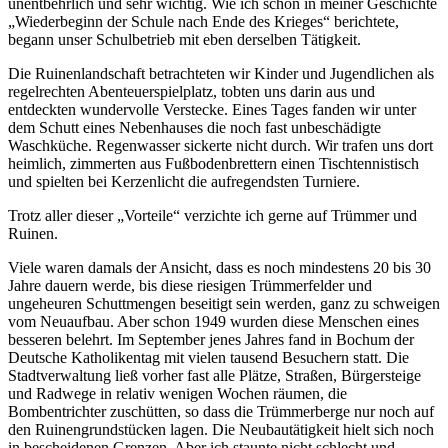
unentbehrlich und sehr wichtig. Wie ich schon in meiner Geschichte
Wiederbeginn der Schule nach Ende des Krieges
berichtete,
begann unser Schulbetrieb mit eben derselben Tätigkeit.
Die Ruinenlandschaft betrachteten wir Kinder und Jugendlichen als
regelrechten Abenteuerspielplatz, tobten uns darin aus und
entdeckten wundervolle Verstecke. Eines Tages fanden wir unter
dem Schutt eines Nebenhauses die noch fast unbeschädigte
Waschküche. Regenwasser sickerte nicht durch. Wir trafen uns dort
heimlich, zimmerten aus Fußbodenbrettern einen Tischtennistisch
und spielten bei Kerzenlicht die aufregendsten Turniere.
Trotz aller dieser
Vorteile
verzichte ich gerne auf Trümmer und
Ruinen.
Viele waren damals der Ansicht, dass es noch mindestens 20 bis 30
Jahre dauern werde, bis diese riesigen Trümmerfelder und
ungeheuren Schuttmengen beseitigt sein werden, ganz zu schweigen
vom Neuaufbau. Aber schon 1949 wurden diese Menschen eines
besseren belehrt. Im September jenes Jahres fand in Bochum der
Deutsche Katholikentag mit vielen tausend Besuchern statt. Die
Stadtverwaltung ließ vorher fast alle Plätze, Straßen, Bürgersteige
und Radwege in relativ wenigen Wochen räumen, die
Bombentrichter zuschütten, so dass die Trümmerberge nur noch auf
den Ruinengrundstücken lagen. Die Neubautätigkeit hielt sich noch
in bescheidenen Grenzen. Aber ich staunte nicht schlecht und