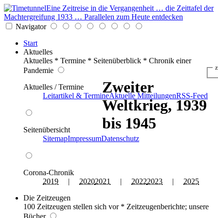
Eine Zeitreise in die Vergangenheit … die Zeittafel der
Machtergreifung 1933 … Parallelen zum Heute entdecken
Navigator
Start
Aktuelles
Aktuelles * Termine * Seitenüberblick * Chronik einer
z
Pandemie
Zweiter
Aktuelles / Termine
Leitartikel & Termine
Aktuelle Mitteilungen
RSS-Feed
Weltkrieg, 1939
bis 1945
Seitenübersicht
Sitemap
Impressum
Datenschutz
Corona-Chronik
2019
|
2020
2021
|
2022
2023
|
2025
Die Zeitzeugen
100 Zeitzeugen stellen sich vor * Zeitzeugenberichte; unsere
Bücher