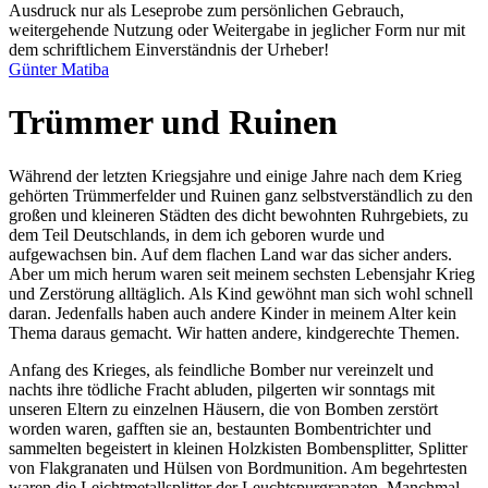
Ausdruck nur als Leseprobe zum persönlichen Gebrauch,
weitergehende Nutzung oder Weitergabe in jeglicher Form nur mit
dem schriftlichem Einverständnis der Urheber!
Günter Matiba
Trümmer und Ruinen
Während der letzten Kriegsjahre und einige Jahre nach dem Krieg
gehörten Trümmerfelder und Ruinen ganz selbstverständlich zu den
großen und kleineren Städten des dicht bewohnten Ruhrgebiets, zu
dem Teil Deutschlands, in dem ich geboren wurde und
aufgewachsen bin. Auf dem flachen Land war das sicher anders.
Aber um mich herum waren seit meinem sechsten Lebensjahr Krieg
und Zerstörung alltäglich. Als Kind gewöhnt man sich wohl schnell
daran. Jedenfalls haben auch andere Kinder in meinem Alter kein
Thema daraus gemacht. Wir hatten andere, kindgerechte Themen.
Anfang des Krieges, als feindliche Bomber nur vereinzelt und
nachts ihre tödliche Fracht abluden, pilgerten wir sonntags mit
unseren Eltern zu einzelnen Häusern, die von Bomben zerstört
worden waren, gafften sie an, bestaunten Bombentrichter und
sammelten begeistert in kleinen Holzkisten Bombensplitter, Splitter
von Flakgranaten und Hülsen von Bordmunition. Am begehrtesten
waren die Leichtmetallsplitter der Leuchtspurgranaten. Manchmal