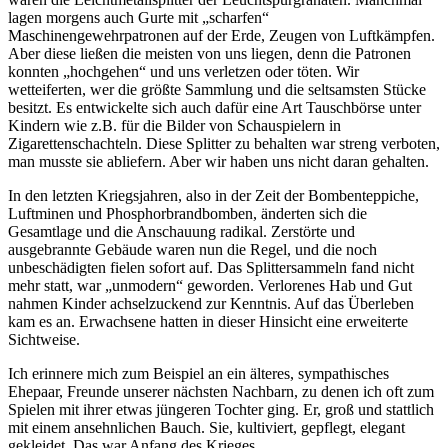
lagen morgens auch Gurte mit
scharfen
Maschinengewehrpatronen auf der Erde, Zeugen von Luftkämpfen.
Aber diese ließen die meisten von uns liegen, denn die Patronen
konnten
hochgehen
und uns verletzen oder töten. Wir
wetteiferten, wer die größte Sammlung und die seltsamsten Stücke
besitzt. Es entwickelte sich auch dafür eine Art Tauschbörse unter
Kindern wie z.B. für die Bilder von Schauspielern in
Zigarettenschachteln. Diese Splitter zu behalten war streng verboten,
man musste sie abliefern. Aber wir haben uns nicht daran gehalten.
In den letzten Kriegsjahren, also in der Zeit der Bombenteppiche,
Luftminen und Phosphorbrandbomben, änderten sich die
Gesamtlage und die Anschauung radikal. Zerstörte und
ausgebrannte Gebäude waren nun die Regel, und die noch
unbeschädigten fielen sofort auf. Das Splittersammeln fand nicht
mehr statt, war
unmodern
geworden. Verlorenes Hab und Gut
nahmen Kinder achselzuckend zur Kenntnis. Auf das Überleben
kam es an. Erwachsene hatten in dieser Hinsicht eine erweiterte
Sichtweise.
Ich erinnere mich zum Beispiel an ein älteres, sympathisches
Ehepaar, Freunde unserer nächsten Nachbarn, zu denen ich oft zum
Spielen mit ihrer etwas jüngeren Tochter ging. Er, groß und stattlich
mit einem ansehnlichen Bauch. Sie, kultiviert, gepflegt, elegant
gekleidet. Das war Anfang des Krieges.