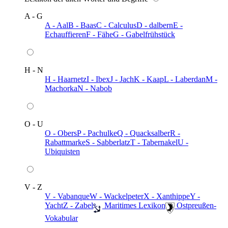
A - G
A - Aal
B - Baas
C - Calculus
D - dalbern
E -
Echauffieren
F - Fähe
G - Gabelfrühstück
H - N
H - Haarnetz
I - Ibex
J - Jach
K - Kaap
L - Laberdan
M -
Machorka
N - Nabob
O - U
O - Obers
P - Pachulke
Q - Quacksalber
R -
Rabattmarke
S - Sabberlatz
T - Tabernakel
U -
Ubiquisten
V - Z
V - Vabanque
W - Wackelpeter
X - Xanthippe
Y -
Yacht
Z - Zabel
️ Maritimes Lexikon
️ Ostpreußen-
Vokabular