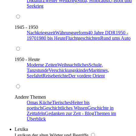
Diktatur
Zweiter Weltkrieg
Shoa, Holocaust
U-Boot und
Seekrieg
1945 - 1950
Nachkriegszeit
Währungsreform
40 Jahre DDR
1950 -
1970
1980 bis Heute
Fluchtgeschichten
Rund ums Auto
1950 - Heute
Moderne Zeiten
Weihnachtliches
Schule,
Tanzstunde
Verschickungskinder
Maritimes,
Seefahrt
Reiseberichte
Der vordere Orient
Andere Themen
Omas Küche
Tierisches
Heiter bis
poetisch
Geschichtliches Wissen
Geschichte in
Zeittafeln
Gedanken zur Zeit - Blog
Themen im
Überblick
Lexika
Lexikon der alten Wörter und Begriffe