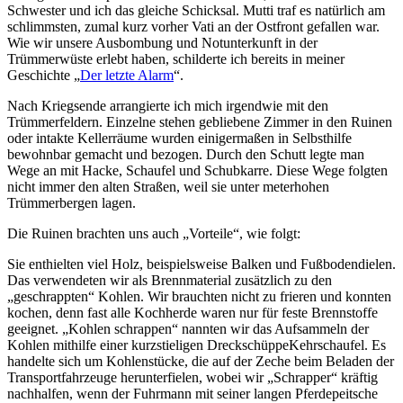
Schwester und ich das gleiche Schicksal. Mutti traf es natürlich am
schlimmsten, zumal kurz vorher Vati an der Ostfront gefallen war.
Wie wir unsere Ausbombung und Notunterkunft in der
Trümmerwüste erlebt haben, schilderte ich bereits in meiner
Geschichte
Der letzte Alarm
.
Nach Kriegsende arrangierte ich mich irgendwie mit den
Trümmerfeldern. Einzelne stehen gebliebene Zimmer in den Ruinen
oder intakte Kellerräume wurden einigermaßen in Selbsthilfe
bewohnbar gemacht und bezogen. Durch den Schutt legte man
Wege an mit Hacke, Schaufel und Schubkarre. Diese Wege folgten
nicht immer den alten Straßen, weil sie unter meterhohen
Trümmerbergen lagen.
Die Ruinen brachten uns auch
Vorteile
, wie folgt:
Sie enthielten viel Holz, beispielsweise Balken und Fußbodendielen.
Das verwendeten wir als Brennmaterial zusätzlich zu den
geschrappten
Kohlen. Wir brauchten nicht zu frieren und konnten
kochen, denn fast alle Kochherde waren nur für feste Brennstoffe
geeignet.
Kohlen schrappen
nannten wir das Aufsammeln der
Kohlen mithilfe einer kurzstieligen
Dreckschüppe
Kehrschaufel
. Es
handelte sich um Kohlenstücke, die auf der Zeche beim Beladen der
Transportfahrzeuge herunterfielen, wobei wir
Schrapper
kräftig
nachhalfen, wenn der Fuhrmann mit seiner langen Pferdepeitsche