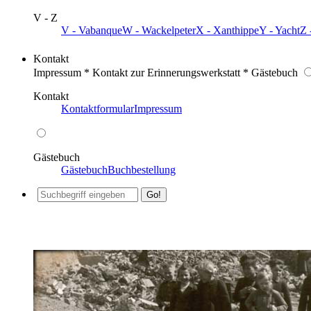
V - Z
V - Vabanque
W - Wackelpeter
X - Xanthippe
Y - Yacht
Z 
Kontakt
Impressum * Kontakt zur Erinnerungswerkstatt * Gästebuch
Kontakt
Kontaktformular
Impressum
Gästebuch
Gästebuch
Buchbestellung