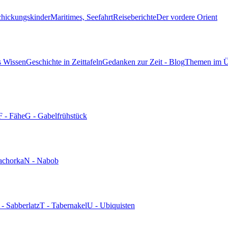
chickungskinder
Maritimes, Seefahrt
Reiseberichte
Der vordere Orient
s Wissen
Geschichte in Zeittafeln
Gedanken zur Zeit - Blog
Themen im Ü
F - Fähe
G - Gabelfrühstück
achorka
N - Nabob
 - Sabberlatz
T - Tabernakel
U - Ubiquisten