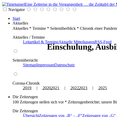
Eine Zeitreise in die Vergangenheit … die Zeittafel d
Navigator
Start
Aktuelles
Aktuelles * Termine * Seitenüberblick * Chronik einer Pandem
Aktuelles / Termine
Leitartikel & Termine
Aktuelle Mitteilungen
RSS-Feed
Einschulung, Ausbi
Seitenübersicht
Sitemap
Impressum
Datenschutz
Corona-Chronik
2019
|
2020
2021
|
2022
2023
|
2025
Die Zeitzeugen
100 Zeitzeugen stellen sich vor * Zeitzeugenberichte; unsere B
Die Zeitzeugen
Übersicht
Zeitzeugen von
B
–
F
Zeitzeugen von
G