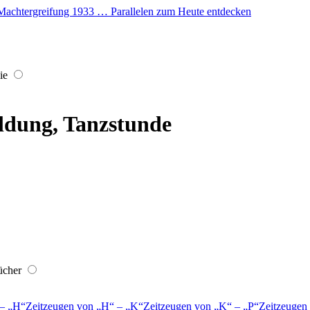
er Machtergreifung 1933 … Parallelen zum Heute entdecken
ie
ldung, Tanzstunde
ücher
–
H
Zeitzeugen von
H
–
K
Zeitzeugen von
K
–
P
Zeitzeugen