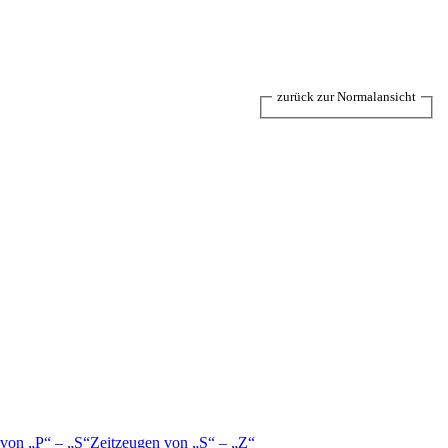
zurück zur Normalansicht
 von
P
–
S
Zeitzeugen von
S
–
Z