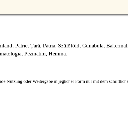
and, Patrie, Țară, Pátria, Szülõföld, Cunabula, Bakermat
ematologia, Pezmatim, Hemma.
e Nutzung oder Weitergabe in jeglicher Form nur mit dem schriftlich