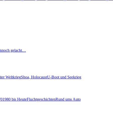
nnoch gelacht…
ter Weltkrieg
Shoa, Holocaust
U-Boot und Seekrieg
70
1980 bis Heute
Fluchtgeschichten
Rund ums Auto