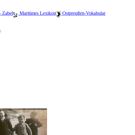
- Zabel
️ Maritimes Lexikon
️ Ostpreußen-Vokabular