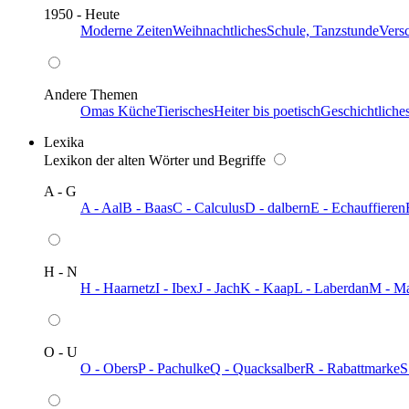
1950 - Heute
Moderne Zeiten
Weihnachtliches
Schule, Tanzstunde
Vers
Andere Themen
Omas Küche
Tierisches
Heiter bis poetisch
Geschichtliche
Lexika
Lexikon der alten Wörter und Begriffe
A - G
A - Aal
B - Baas
C - Calculus
D - dalbern
E - Echauffieren
H - N
H - Haarnetz
I - Ibex
J - Jach
K - Kaap
L - Laberdan
M - M
O - U
O - Obers
P - Pachulke
Q - Quacksalber
R - Rabattmarke
S